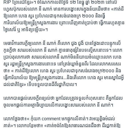
RIP ​ព្រៃ​ឈើ​ខ្មែរ»។ ​ចំណែក​កាល​ពីថ្ងៃ​ទី​ ១២​ ខែ​ធ្នូ​ ឆ្នាំ​ ២០២៣ ​នៅ​លើ​
ហ្វេសប៊ុក​របស់​លោក ​នី ណាក់​ មាន​ការ​បង្ហោះ​សារ​ក្នុង​ន័យ​ដើម​ថា៖​ «កាត់​ដី​
ឱ្យ​លោក ​ហេង សួរ​ ប្រហែល​ជា​ទុក​សង់​រោងចក្រ​ ២០០០ ​និង​ធ្វើ​
ការិយាល័យ​ឱ្យ​មន្ត្រី​ក្រសួង​ការងារ​ ព្រោះ​ឃើញ​គាត់​ប្រាប់​ថា​ ធ្វើ​ការ​រហូត​គ្មាន​
ថ្ងៃ​សៅរ៍ ​ឬ ​អាទិត្យ​ឡើយ»។​
មេធាវី​ការពារ​ក្តី​ឲ្យ​លោក ​នី ណាក់ ​គឺ​លោក​ ជូង ជូងី​ បាន​ថ្លែង​ដោះ​បន្ទុក​លើ​
កូនក្តី​ថា​ សារ​របស់​លោក​ នី ណាក់ ​គ្មាន​ធាតុ​ផ្សំ​នៃ​បទល្មើស​នោះ​ទេ។ ​លោក​
ប្រាប់​តុលាការ​ថា ​សារ​របស់​លោក​នី ណាក់​មិន​និយាយ​ចំ​ឈ្មោះ​លោក​ ហេង
សួរ​ រដ្ឋមន្ត្រី​ក្រសួង​ការងារ​នោះ​ទេ​ នៅ​ត្រង់​ឃ្លា​ចំនួន​ពីរ​ ដែល​លោក​សរសេរ​
ថា៖ ​« កាត់​ដី​ឱ្យ​លោក​ ហេង សួរ ​ប្រហែល​ជា​ទុក​សង់​រោងចក្រ​២០០០​ និង​
ធ្វើ​ការិយាល័យ​ ឱ្យ​មន្ត្រី​ក្រសួង​ការងារ...​និង​តើ​លោក​ ហេង​ សួរ​ មាន​ស្នាដៃ​អ្វី​
ដល់​ជាតិ​ខ្មែរ» ​ទើប​ទទួល​បាន​ដី​ពី​រដ្ឋាភិបាល។​
លោក​បាន​ផ្តល់​សេចក្តី​ពន្យល់​ថា​ អ្នក​ដែល​ត្រូវ​ទទួល​កំហុស​នោះ​ គឺ​អ្នក​ដែល​
ចូល​មក​ផ្តល់​ការ​អត្ថាធិប្បាយ​លើ​ការ​បង្ហោះ​សារ​របស់​លោក​ នី ណាក់។​
លោក​ថ្លែង​ថា៖​« កុំយក​ comment មក​ផ្ទុក​លើ​គាត់។ វា​អយុត្តិ​ធម៌​ដល់​
គាត់»។ ​លោក​បន្ថែម​ថា៖​ «គាត់​ចង់​តែ​ឱ្យ​សាធារណ​ជន​ដឹង​ថា ​ដី​រដ្ឋ​កាត់​ឱ្យ​