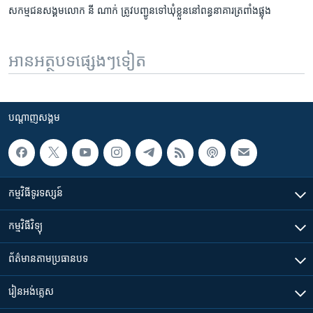
សកម្មជន​សង្គម​លោក នី ណាក់ ត្រូវ​បញ្ជូន​ទៅ​ឃុំ​ខ្លួន​នៅ​ពន្ធនាគារ​ត្រពាំង​ផ្លុង
អានអត្ថបទផ្សេងៗទៀត
បណ្តាញ​សង្គម
កម្មវិធី​ទូរទស្សន៍
កម្មវិធី​វិទ្យុ
ព័ត៌មាន​តាមប្រធានបទ​
រៀន​​អង់គ្លេស