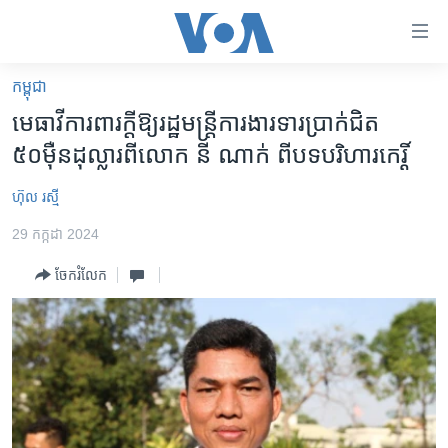
ភ្ជាប់​
ទៅ​
គេហទំព័រ​
កម្ពុជា
កម្ពុជា
ទាក់ទង
មេធាវី​ការពារ​ក្តី​ឱ្យ​រដ្ឋមន្ត្រី​ការងារ​ទារ​ប្រាក់​ជិត​
រំលង​
អន្តរជាតិ
៥០ម៉ឺន​ដុល្លារ​ពី​លោក នី ណាក់ ពី​បទ​បរិហារ​កេរ្តិ៍
និង​
អាមេរិក
ចូល​
ហ៊ុល រស្មី
ទៅ​​
ចិន
ទំព័រ​
29 កក្កដា 2024
ហេឡូវីអូអេ
ព័ត៌មាន​​
ចែករំលែក
តែ​
កម្ពុជាច្នៃប្រតិដ្ឋ
ម្តង
ព្រឹត្តិការណ៍ព័ត៌មាន
រំលង​
និង​
ទូរទស្សន៍ / វីដេអូ​
ចូល​
វិទ្យុ / ផតខាសថ៍
ទៅ​
ទំព័រ​
កម្មវិធីទាំងអស់