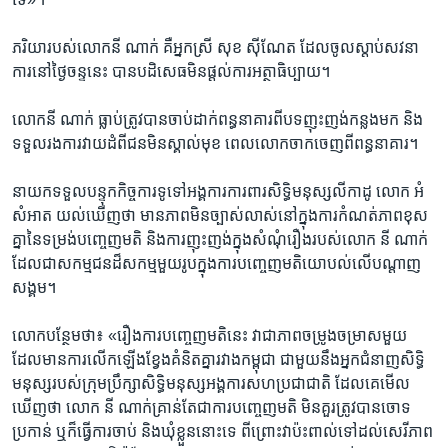
ភរិយា​របស់​លោក​នី ណាក់ ​គឺ​អ្នកស្រី ​សុខ ស៊ីណែត​ ដែល​ចូល​ស្តាប់​សវនា
ការ​នៅ​ថ្ងៃ​ចន្ទ​នេះ ​បាន​បដិសេធ​មិន​ផ្តល់​ការ​អត្ថាធិប្បាយ។​
លោក​នី ណាក់ ​ធ្លាប់​ត្រូវ​បាន​ចាប់​ដាក់​ពន្ធនាគារ​ពី​បទ​ញុះញង់​កន្លង​មក​ និង​
ទទួល​រង​ការ​វាយ​ដំ​ពី​ជន​មិន​ស្គាល់​មុខ​ ពេល​លោក​ចាក​ចេញ​ពី​ពន្ធនាគារ។​
នាយក​ទទួល​បន្ទុក​កិច្ចការ​ទូទៅ​អង្គការ​ការពារ​សិទ្ធិ​មនុស្ស​លីកាដូ​ លោក​ អំ
សំអាត​ យល់​ឃើញ​ថា​ មាន​ភាព​មិន​ច្បាស់​លាស់​នៅ​ក្នុង​ការ​កំណត់​ភាព​ខុស​
គ្នា​នៃ​ទម្រង់​បញ្ចេញ​មតិ​ និង​ការ​ញុះញង់​ក្នុង​សំណុំ​រឿង​របស់​លោក​ នី​ ណាក់​
ដែល​ជា​សកម្ម​ជន​ដ៏​សកម្ម​មួយ​រូប​ក្នុង​ការ​បញ្ចេញ​មតិ​យោបល់​លើ​បណ្តាញ​
សង្គម។​
លោក​បន្ថែម​ថា៖​ «រឿង​ការ​បញ្ចេញ​មតិ​នេះ​ វា​ជា​ភាព​ចម្រូង​ចម្រាស​មួយ​
ដែល​មាន​ការ​លើក​ឡើង​ខ្វែង​គំនិត​គ្នា​រវាង​កម្ពុជា​ ជាមួយ​នឹង​អ្នក​ជំនាញ​សិទ្ធិ​
មនុស្ស​របស់​ក្រុម​ប្រឹក្សា​សិទ្ធិ​មនុស្ស​អង្គការ​សហ​ប្រជាជាតិ​ ដែល​គេ​មើល​
ឃើញ​ថា​ លោក​ នី ណាក់​គ្រាន់​តែ​ជា​ការ​បញ្ចេញ​មតិ​ មិន​គួរ​ត្រូវ​បាន​ចោទ​
ប្រកាន់​ ឬ​ក៏​ធ្វើ​ការ​ចាប់​ និង​ឃុំ​ខ្លួន​នោះ​ទេ​ ពីព្រោះ​វា​ប៉ះពាល់​ទៅ​ដល់​សេរី​ភាព​