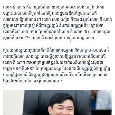
លោក​ នី ណាក់ ​ក៏​បាន​ប្រាប់​តំណាង​អយ្យការ​លោក​ សេង ហៀង ​ថា​ការ​
បង្ហោះ​របស់​លោក​គឺ​គ្រាន់​តែ​ចង់​ឱ្យ​ពលរដ្ឋ​បាន​ដឹង​បន្ថែម​ការ​កាត់​ដី​
សាធារណៈ​ឱ្យ​ទៅ​ឯកជន។ ​លោក​ សេង ហៀង ​ក៏​បាន​ពន្យល់​លោក​ នី ណាក់
​កុំ​ឱ្យ​មាន​ការ​ភាន់​ច្រឡំ​ អំពី​ការ​ញុះញង់​ និង​ការ​បញ្ចេញ​មតិ។ ​បន្ទាប់​មក​
លោក​តំណាង​អយ្យការ​បន្ថែម​សំណួរ​ទៅ​លោក ​នី ណាក់​ ថា៖​ «លោក​ទទួល​
ស្គាល់​កំហុស​ទេ?» ​លោក​ នី ណាក់​ តប​ថា៖​ «ខ្ញុំ​ទទួល​ស្គាល់»។​
ក្រោយ​ការ​សួរ​ដេញ​ដោល​ពី​ភាគី​តំណាង​អយ្យការ​ និង​ចៅក្រម​ សហ​មេធាវី​
ការពារ​ក្តី​លោក​ ហេង សួរ ​បាន​ស្នើ​តុលាការ​ឱ្យ​ផ្តន្ទាទោស​ជា​អតិបរមា​លើ​
លោក​ នី ណាក់​ តាម​មាត្រា​មួយ​ចំនួន​ដែល​ទាក់ទង​នឹង​បទ​ល្មើស​ដូច​ជា​
មាត្រា​ ៤៩៥ ​និង​៤៩៦​ នៃ​ក្រម​ព្រហ្មទណ្ឌ​ ដែល​ចែង​ពី​បទ​ញុះញង់​ឱ្យ​ប្រព្រឹត្ត​
បទ​ឧក្រិដ្ឋ​ជា​អាទិ៍​ និង​ញុះ​ញង់​ឱ្យ​មាន​ការ​រើស​អើង​ ហើយ​នឹង​មាត្រា ​៣០៥​
ដែល​ចែងពី​បទ​បរិហារ​កេរ្តិ៍​ជា​សាធារណៈ។​