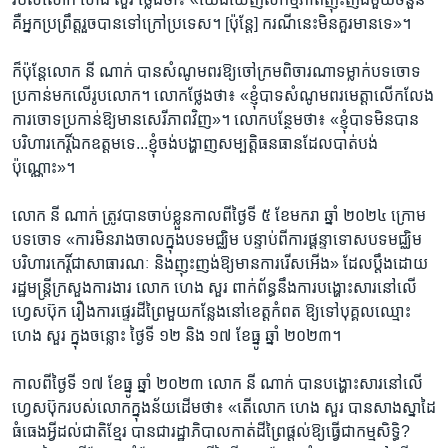
គឺ​អ្នក​ប្រព្រឹត្ត​រួច​បាន​ទៅ​ក្រៅ​ប្រទេស។ ​[ប៉ុន្តែ]​ ករណី​នេះ​មិន​គួរ​មាន​ទេ»។​
ក៏​ប៉ុន្តែ​លោក​ នី ណាក់​ បាន​សំណូម​ពរ​ឱ្យ​ចៅក្រម​ពិចារណា​ទម្លាក់​បទ​ចោទ​
ប្រកាន់​មក​លើ​រូបលោក។​ លោក​ថ្លែង​ថា៖​ «ខ្ញុំ​បាទ​សំណូមពរ​មេត្តា​លើក​លែង​
ការ​ចោទ​ប្រកាន់​ឱ្យ​មាន​សេរីភាព​វិញ»។ ​លោក​បន្ថែម​ថា៖​ «ខ្ញុំ​បាទ​មិន​បាន​
បរិហារ​កេរ្តិ៍​ឯក​ឧត្តម​ទេ...​ខ្ញុំ​ចង់​បង្ហាញ​សម្បត្តិ​ធនធាន​ដែល​បាត់​បង់​
ប៉ុណ្ណោះ»។​
លោក​ នី ណាក់ ​ត្រូវ​បាន​ចាប់​ខ្លួន​កាល​ពី​ថ្ងៃ​ទី ​៥ ​ខែ​មករា​ ឆ្នាំ​ ២០២៤ ​ក្រោម​
បទ​ចោទ​ «ការ​មិន​រាង​ចាល​ក្នុង​បទ​មជ្ឈិម​ បន្ទាប់​ពី​ការ​ផ្តន្ទាទោស​បទ​មជ្ឈិម​
បរិហារ​កេរ្តិ៍​ជា​សាធារណៈ​ និង​ញុះញង់​ឱ្យ​មាន​ការ​រើស​អើង»​ ដែល​ប្តឹង​ដោយ​
រដ្ឋមន្រ្តី​ក្រសួង​ការងារ ​លោក ​ហេង សួរ​ ពាក់ព័ន្ធ​នឹង​ការ​បង្ហោះ​សារ​នៅ​លើ​
ហ្វេសប៊ុក​ រឿង​ការ​ផ្ទេរ​ដីព្រៃ​មួយ​កន្លែង​នៅ​ខេត្ត​កំពត ​ឱ្យ​ទៅ​បុគ្គល​ឈ្មោះ​
ហេង​ សួរ​ ក្នុង​ចន្លោះ ​ថ្ងៃ​ទី​ ១២​ និង ​១៧​ ខែ​ធ្នូ​ ឆ្នាំ​ ២០២៣។​
កាល​ពី​ថ្ងៃ​ទី ១៧​ ​ខែ​ធ្នូ​ ឆ្នាំ​ ២០២៣​ លោក​ នី ណាក់ ​បាន​បង្ហោះ​សារ​នៅ​លើ​
ហ្វេសប៊ុក​របស់​លោក​ក្នុង​ន័យ​ដើម​ថា៖ «តើ​លោក​ ហេង សួរ​ បាន​សាង​ស្នាដៃ​
ធំធេង​អ្វី​ដល់​ជាតិ​ខ្មែរ ​បាន​ជា​រដ្ឋាភិបាល​កាត់​ដី​ព្រៃ​ផ្តល់​ឱ្យ​ធ្វើ​ជា​កម្ម​សិទ្ធិ? ​