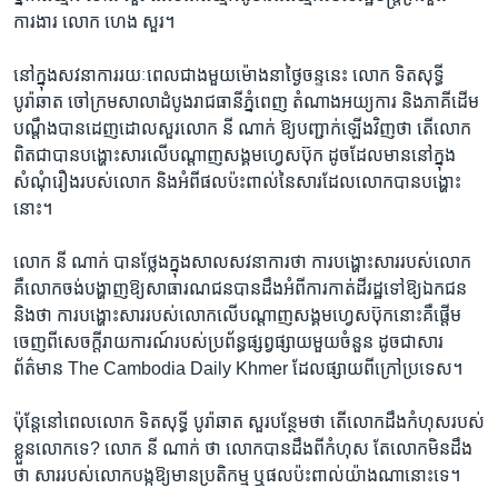
ការងារ​ លោក​ ហេង សួរ។​
នៅ​ក្នុង​សវនាការ​រយៈ​ពេល​ជាង​មួយ​ម៉ោង​នា​ថ្ងៃ​ចន្ទ​នេះ ​លោក ​ទិតសុទ្ធី
បូរ៉ាឆាត​ ចៅក្រម​សាលា​ដំបូង​រាជធានី​ភ្នំពេញ​ តំណាង​អយ្យការ​ និង​ភាគី​ដើម​
បណ្តឹង​បាន​ដេញ​ដោល​សួរ​លោក​ នី ណាក់​ ឱ្យ​បញ្ជាក់​ឡើង​វិញ​ថា​ តើ​លោក​
ពិត​ជា​បាន​បង្ហោះ​សារ​លើ​បណ្តាញ​សង្គម​ហ្វេសប៊ុក​ ដូច​ដែល​មាន​នៅ​ក្នុង​
សំណុំ​រឿង​របស់​លោក​ និង​អំពី​ផល​ប៉ះពាល់​នៃ​សារ​ដែល​លោក​បាន​បង្ហោះ​
នោះ។​
លោក​ នី ណាក់​ បាន​ថ្លែង​ក្នុង​សាល​សវនាការ​ថា​ ការ​បង្ហោះ​សារ​របស់​លោក​
គឺ​លោក​ចង់​បង្ហាញ​ឱ្យ​សាធារណ​ជន​បាន​ដឹង​អំពី​ការ​កាត់​ដី​រដ្ឋ​ទៅ​ឱ្យ​ឯក​ជន​
និង​ថា​ ​ការ​បង្ហោះ​សារ​របស់​លោក​លើ​បណ្តាញ​សង្គម​ហ្វេសប៊ុក​នោះ​គឺ​ផ្តើម​
ចេញ​ពី​សេចក្តី​រាយ​ការណ៍​របស់​ប្រព័ន្ធ​ផ្សព្វ​ផ្សាយ​មួយ​ចំនួន​ ដូច​ជា​សារ​
ព័ត៌មាន​ The Cambodia Daily Khmer ​ដែល​ផ្សាយ​ពី​ក្រៅ​ប្រទេស។​
ប៉ុន្តែ​នៅ​ពេល​លោក​ ទិតសុទ្ធី បូរ៉ាឆាត​ សួរ​បន្ថែម​ថា​ តើ​លោក​ដឹង​កំហុស​របស់​
ខ្លួន​លោក​ទេ?​ លោក​ នី ណាក់ ​ថា ​លោក​បាន​ដឹង​ពី​កំហុស​ តែ​លោក​មិន​ដឹង​
ថា ​សារ​របស់​លោក​បង្ក​ឱ្យ​មាន​ប្រតិកម្ម​ ឬ​ផល​ប៉ះពាល់​យ៉ាង​ណា​នោះ​ទេ។​