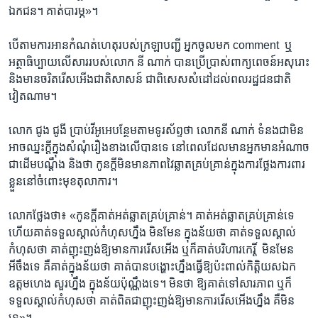
ឯកជន។​ គាត់​បារម្ភ»។​
បើ​តាម​ការ​អាន​កំណត់​ហេតុ​របស់​ក្រឡា​បញ្ជី​ ​អ្នក​ចូល​មក ​comment ​ ឬ​
អត្ថាធិប្បាយ​លើ​សារ​របស់​លោក​ នី ណាក់​ បាន​ប្រើប្រាស់​ពាក្យ​ពេចន៍​អសុរោះ​
និង​មាន​ចរិត​រើស​អើង​ជាតិ​សាសន៍​ ជាពិសេស​សំដៅ​ដល់​ពល​រដ្ឋ​ជន​ជាតិ​
វៀតណាម។​
លោក​ ជូង ជូងី​ ប្រាប់​វីអូអេ​បន្ថែម​តាម​ទូរស័ព្ទ​ថា​ លោក​នី​ ណាក់​ ទំនង​ជា​មិន​
អាច​ឈ្នះ​ក្តី​ក្នុង​សំណុំ​រឿង​ខាង​លើ​បាន​ទេ​ នៅ​ពេល​ដែល​មាន​អ្នក​មាន​អំណាច​
ជាដើម​បណ្តឹង​ និង​ថា​ កូនក្តី​មិន​មាន​ភាព​វៃ​ឆ្លាត​គ្រប់​គ្រាន់​ក្នុង​ការ​ថ្លែង​ការពារ​
ខ្លួន​នៅ​ចំពោះ​មុខ​តុលាការ។​
លោក​ថ្លែង​ថា៖​ «កូន​ក្តី​គាត់​អត់​ឆ្លាត​គ្រប់គ្រាន់។ គាត់​អត់​ឆ្លាត​គ្រប់​គ្រាន់​ទេ
ហើយ​គាត់​ទទួល​ស្គាល់​កំហុស​ហ្នឹង​ មិន​មែន​ ក្នុង​ន័យ​ថា​ គាត់​ទទួល​ស្គាល់​
កំហុស​ថា​ គាត់​ញុះញង់​ឱ្យ​មាន​ការ​រើស​អើង​ ឬ​ក៏​គាត់​បរិហារ​កេរ្តិ៍ ​ មិន​មែន​
អីចឹង​ទេ​ គឺ​គាត់​ក្នុង​ន័យ​ថា​ គាត់​បាន​បង្ហោះ​ហ្នឹង​ធ្វើ​ឱ្យ​ប៉ះពាល់​កិត្តិយស​ឯក
ឧត្តម​ហេង​ សួរ​ហ្នឹង​ ក្នុង​ន័យ​ប៉ុណ្ណឹង​ទេ។ ​មិន​ថា​ ឱ្យ​គាត់​ទៅ​សារភាព​ ឬក៏​
ទទួល​ស្គាល់​កំហុស​ថា​ គាត់​ពិត​ជា​ញុះញង់​ឱ្យ​មាន​ការ​រើស​អើង​ហ្នឹង​ គឺ​មិន​
ទេ»។​