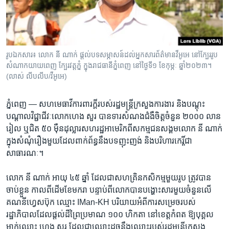
រចនា
សម្ព័ន្ធ​
Khmer English
រំលង​
និង​
បណ្តាញ​សង្គម
ចូល​
រូបឯកសារ៖ លោក នី ណាក់ ផ្តល់​បទសម្ភាសន៍​ដល់​អ្នកសារព័ត៌មាន​​វីអូអេ នៅ​ក្បែរ​រូប​
ទៅ​
សំណាក​យាយ​ពេញ ក្បែរ​វត្ត​ភ្នំ ក្នុង​រាជធានី​ភ្នំពេញ នៅ​ថ្ងៃទី១ ខែកុម្ភៈ ឆ្នាំ២០២៣។
កាន់​
(លាស់ លីបលីប/វីអូអេ)
ទំព័រ​
ភាសា
ស្វែង​
ភ្នំពេញ —
សហ​មេធាវី​ការពារ​ក្តី​របស់​រដ្ឋមន្ត្រី​ក្រសួង​ការងារ​ និង​បណ្តុះ​
រក
បណ្តាល​វិជ្ជាជីវៈ​លោក​ហេង សួរ ​បាន​ទារ​សំណង​ជំងឺ​ចិត្ត​ចំនួន ​២០០០​ លាន​
រៀល​ ឬ​ជិត​ ៥០ ​ម៉ឺន​ដុល្លារ​សហ​រដ្ឋ​អាមេរិក​ពី​សកម្មជន​សង្គម​លោក ​នី ណាក់​
ក្នុង​សំណុំ​រឿង​មួយ​ដែល​ពាក់​ព័ន្ធ​នឹង​បទ​ញុះ​ញង់​ និង​បរិហារ​កេរ្តិ៍​ជា​
សាធារណៈ។​
លោក ​នី ណាក់​ អាយុ​ ៤៥ ​ឆ្នាំ​ ដែល​ជា​សហគ្រិន​កសិកម្ម​មួយ​រូប​ ត្រូវ​បាន​
ចាប់​ខ្លួន​ កាល​ពី​ដើម​ខែ​មករា​ បន្ទាប់​ពី​លោក​បាន​បង្ហោះ​សារ​មួយ​ចំនួន​លើ​
គណនី​ហ្វេសប៊ុក​ ឈ្មោះ​ IMan-KH ​បរិយាយ​អំពី​ការ​សម្រេច​របស់​
រដ្ឋាភិបាល​ដែល​ផ្តល់​ដី​ព្រៃ​ប្រមាណ​ ១០០​ ហិកតា​ នៅ​ខេត្ត​កំពត ​ឱ្យ​បុគ្គល​
ម្នាក់​ឈ្មោះ​ ហេង​ សួរ​ ដែល​ជា​ឈ្មោះ​ដូច​នឹង​ឈ្មោះ​របស់​រដ្ឋ​មន្ត្រី​ក្រសួង​