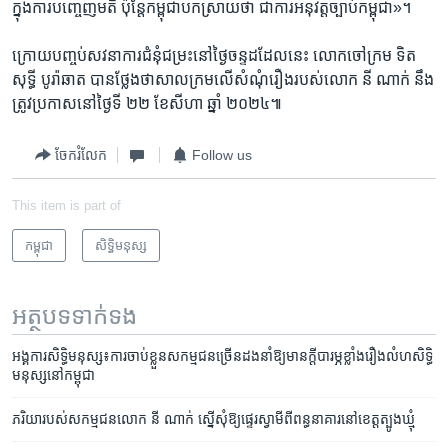
ក្នុង​ការ​បញ្ចេញ​មតិ​ ប៉ុន្តែ​កម្ពុជា​បក​ស្រាយ​ថា​ ជា​ការ​អនុវត្ត​ច្បាប់​កម្ពុជា»។​
ក្រោយ​បញ្ចប់​សវនាការ​ជំនុំ​ជម្រះ​នៅ​ថ្ងៃ​ចន្ទ​ដដែល​នេះ​ លោក​ចៅក្រម​ ទិត
សុទ្ធី បូរ៉ាឆាត​ បាន​ថ្លែង​ថាសាល​ក្រម​លើ​សំណុំ​រឿង​របស់​លោក ​នី ណាក់ ​នឹង​
ត្រូវ​ប្រកាស​នៅ​ថ្ងៃទី​ ២២​ ខែ​សីហា​ ឆ្នាំ​ ២០២៤៕​
ចែករំលែក
Follow us
This item is part of
កម្ពុជា
សិទ្ធិ​មនុស្ស
អត្ថបទ​ទាក់ទង
អង្គការ​សិទ្ធិ​មនុស្ស៖ការ​ចាប់​ខ្លួន​សកម្មជន​ច្រើនដង​នាំឱ្យមាន​ក្តីបារម្ភ​ខ្លាំង​រឿង​លំហ​សិទ្ធិ​
មនុស្ស​នៅ​កម្ពុជា
ភរិយា​របស់​សកម្មជន​លោក នី ណាក់ ស្នើ​សុំ​ឱ្យ​ផ្ទេរ​ស្វាមី​ពី​ពន្ធនាគារ​នៅ​ខេត្ត​ត្បូងឃ្មុំ