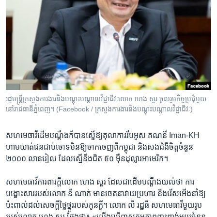
រដ្ឋមន្ត្រីក្រសួងការងារនិងបណ្តុះបណ្តាលវិជ្ជាជីវៈលោក ហេង សួរ ចូលរួមកិច្ចប្រជុំមួយ
នៅរាជធានីភ្នំពេញ។ (Facebook / ក្រសួងការងារនិងបណ្តុះបណ្តាលវិជ្ជាជីវៈ)
សហ​មេធាវី​ដើម​បណ្តឹង​ក៏​បាន​ស្នើ​ឱ្យ​តុលាការ​រឹបអូស​ គណនី ​Iman-KH ​
ហាម​ឃាត់​ជន​ជាប់​ចោទ​មិន​ឱ្យ​ចាក​ចេញ​ពី​កម្ពុជា​ និង​សង​ជំងឺ​ចិត្ត​ចំនួន​
២០០០​ លាន​រៀល​ ដែល​ស្មើ​នឹង​ជិត​ ៥០ ​ម៉ឺន​ដុល្លារ​អាមេរិក។ ​
សហ​មេធាវី​ការពារ​ក្តី​លោក ​ហេង​ សួរ​ ដែល​ជាដើម​បណ្តឹង​យល់​ថា​ ​ការ​
បង្ហោះ​សារ​របស់​លោក ​នី ណាក់ ​មាន​ចេតនា​វាយ​ប្រហារ​ និង​រើស​អើង​នាំ​ឱ្យ​
ប៉ះពាល់​ដល់​សេចក្តី​ថ្លៃថ្នូរ​របស់​កូនក្តី។ ​លោក​ លី រដ្ឋធី ​សហ​មេធាវី​មួយ​រូប​
របស់​លោក​ ហេង សួរ ​ថ្លែង​ថា៖​ «យើង​ឃើញ​សកម្ម​ភាព​ញុះញង់​មួយ​ចំនួន​