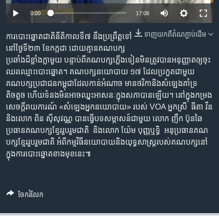
រចនា
សម្ព័ន្ធ​
0:00
17:08
Khmer English
រំលង​
ទាញ​យក​ពី​តំណភ្ជាប់​ដើម
ការ​បោះ​ឆ្នោត​ជាតិ​នីតិកាល​ទី​៧ នឹង​​ប្រព្រឹត្ត​ទៅ​
និង​
បណ្តាញ​សង្គម
នៅ​ថ្ងៃ​ទី​២៣ ខែ​កក្កដា ដោយ​គ្មាន​គណបក្ស​
ចូល​
ប្រឆាំង​ដ៏​​ខ្លាំងក្លា​មួយ បន្ទាប់​ពី​គណបក្ស​ភ្លើងទៀន​មិន​ត្រូវបាន​អនុញ្ញាត​ឲ្យ​ចុះ​
ទៅ​
ឈរ​ឈ្មោះ​បោះឆ្នោត។ គណបក្ស​នយោបាយ ១៧ ដែល​ប្រកួត​ជាមួយ​
កាន់​
គណបក្ស​ប្រជាជន​កម្ពុជា​ដែល​កាន់​អំណាច មាន​ថវិកា​និង​សំឡេងគាំទ្រ​
ទំព័រ​
ភាសា
តិចតួច ហើយ​ទំនង​មិន​អាច​ឈ្នះ​អាសនៈ​ក្នុងសភា​បាន​ឡើយ។ នៅ​ក្នុង​កម្រង​
ស្វែង​
សេចក្តី​រាយការណ៍​ «សំឡេង​អ្នកន​យោបាយ»​ របស់ VOA អ្នក​ស្រី ​ ធីតា​ វីន
រក
និងលោក ពិន ស៊ីសុវណ្ណ បាន​ធ្វើ​បទ​សម្ភាសន៍​ជាមួយ លោក ​ញឹក ​ប៊ុន​ឆៃ​
ប្រធាន​គណ​បក្ស​ខ្មែរ​រួប​រួម​ជាតិ ​ និង​លោក​ យ៉ែម​ បុញ្ញ​ឬទ្ធិ ​ អនុ​ប្រធាន​គណ​
បក្ស​ខ្មែរ​រួប​រួម​ជាតិ អំពី​កម្មវិធី​នយោបាយ​និង​យុទ្ធសាស្ត្រ​របស់​គណបក្ស​នៅ​
ក្នុង​ការ​បោះឆ្នោតខាងមុខនេះ៕
ចែករំលែក