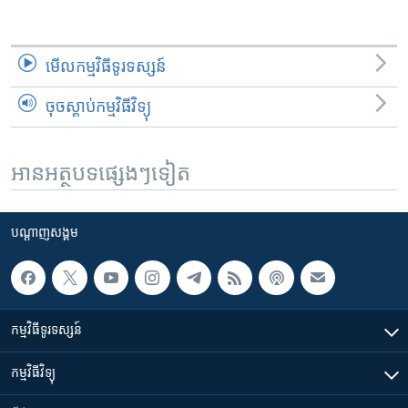
មើល​កម្មវិធី​ទូរទស្សន៍
ចុចស្តាប់កម្មវិធីវិទ្យុ
អានអត្ថបទផ្សេងៗទៀត
បណ្តាញ​សង្គម
កម្មវិធី​ទូរទស្សន៍
កម្មវិធី​វិទ្យុ