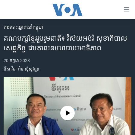
ភ្ជាប់​
ទៅ​
គេហទំព័រ​
​ការ​បោះឆ្នោត​​នៅ​កម្ពុជា
កម្ពុជា
ទាក់ទង
គណបក្ស​ខ្មែរ​រួប​រួម​ជាតិ៖ វិស័យ​អប់រំ ​សុខាភិបាល ​
រំលង​
អន្តរជាតិ
សេដ្ឋកិច្ច​ ជា​គោល​នយោបាយ​អាទិភាព
និង​
អាមេរិក
ចូល​
20 កក្កដា 2023
ទៅ​​
ចិន
ធីតា វីន
ពិន ស៊ីសុវណ្ណ
ទំព័រ​
ហេឡូវីអូអេ
ព័ត៌មាន​​
តែ​
កម្ពុជាច្នៃប្រតិដ្ឋ
ម្តង
ព្រឹត្តិការណ៍ព័ត៌មាន
រំលង​
និង​
ទូរទស្សន៍ / វីដេអូ​
No media source currently available
ចូល​
វិទ្យុ / ផតខាសថ៍
ទៅ​
ទំព័រ​
កម្មវិធីទាំងអស់