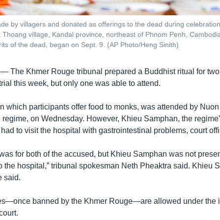
e by villagers and donated as offerings to the dead during celebration
 Thoang village, Kandal province, northeast of Phnom Penh, Cambodia
its of the dead, began on Sept. 9. (AP Photo/Heng Sinith)
 —
The Khmer Rouge tribunal prepared a Buddhist ritual for tw
 trial this week, but only one was able to attend.
n which participants offer food to monks, was attended by Nuon
he regime, on Wednesday. However, Khieu Samphan, the regime
 had to visit the hospital with gastrointestinal problems, court offi
was for both of the accused, but Khieu Samphan was not prese
o the hospital,” tribunal spokesman Neth Pheaktra said. Khieu
e said.
s—once banned by the Khmer Rouge—are allowed under the int
ourt.