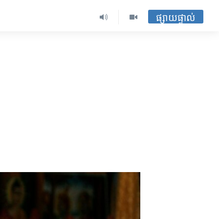
ផ្សាយផ្ទាល់