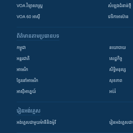
VOA ​វិទ្យាសាស្ត្រ
សំឡេង​ជំនាន់​ថ្មី
VOA 60 អាស៊ី
វេទិកា​អាស៊ាន
ព័ត៌មាន​តាមប្រធានបទ​
កម្ពុជា
នយោបាយ
អន្តរជាតិ
សេដ្ឋកិច្ច
អាមេរិក
សិទ្ធិមនុស្ស
ខ្មែរ​នៅអាមេរិក
សុខភាព
អាស៊ីអាគ្នេយ៍
អប់រំ
រៀន​​អង់គ្លេស
អង់គ្លេស​ជាមួយ​ម៉ានី​និង​ម៉ូរី
រៀន​​​​​​អង់គ្លេ