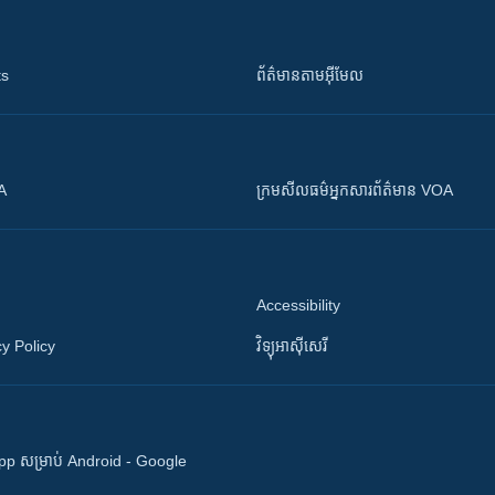
ts
ព័ត៌មាន​តាម​អ៊ីមែល
OA
ក្រម​​​សីលធម៌​​​អ្នក​​​សារព័ត៌មាន VOA
Accessibility
y Policy
វិទ្យុ​អាស៊ី​សេរី
 App សម្រាប់ Android - Google