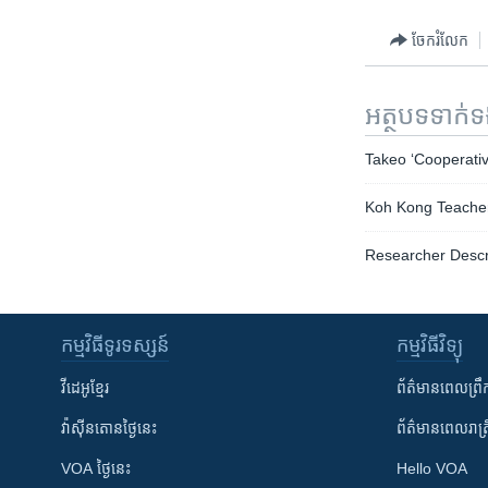
ចែករំលែក
អត្ថបទ​ទាក់
Takeo ‘Cooperativ
Koh Kong Teacher
Researcher Descr
កម្មវិធី​ទូរទស្សន៍
កម្មវិធី​វិទ្យុ
វីដេអូ​ខ្មែរ
ព័ត៌មាន​ពេល​ព្រឹ
វ៉ាស៊ីនតោន​ថ្ងៃ​នេះ
ព័ត៌មាន​​ពេល​រាត្រ
VOA ថ្ងៃនេះ
Hello VOA