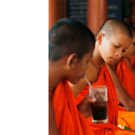
រចនា
សម្ព័ន្ធ​
រំលង​
និង​
ចូល​
ទៅ​
កាន់​
ទំព័រ​
ស្វែង​
រក