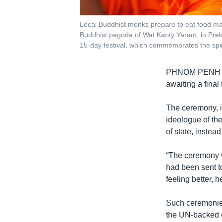
Local Buddhist monks prepare to eat food mad
Buddhist pagoda of Wat Kanty Yaram, in Prek
15-day festival, which commemorates the spir
PHNOM PENH
awaiting a final
The ceremony, i
ideologue of t
of state, instead
“The ceremony 
had been sent t
feeling better, h
Such ceremonie
the UN-backed c