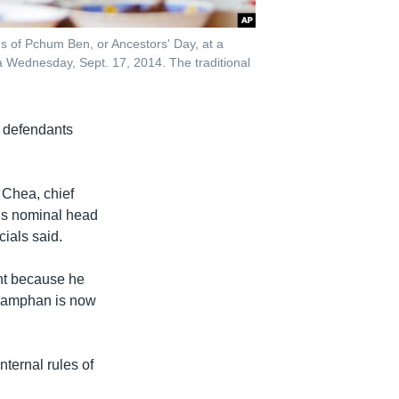
s of Pchum Ben, or Ancestors' Day, at a
 Wednesday, Sept. 17, 2014. The traditional
o defendants
 Chea, chief
’s nominal head
cials said.
nt because he
 Samphan is now
ernal rules of