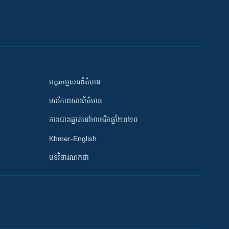
អក្ខរកម្មសារព័ត៌មាន
សេរីភាពសារព័ត៌មាន
ការបោះឆ្នោតនៅអាមេរិកឆ្នាំ២០២០
Khmer-English
បទវិចារណកថា