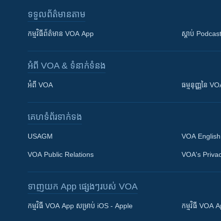
ទទួល​ព័ត៌មាន​តាម
កម្មវិធី​ព័ត៌មាន VOA App
ស្តាប់ Podcas
អំពី​ VOA & ទំនាក់ទំនង
អំពី​ VOA
ធម្មនុញ្ញ​នៃ V
គេហទំព័រ​​ទាក់ទង
USAGM
VOA English
VOA Public Relations
VOA's Privac
ទាញយក​ App ផ្សេងៗ​របស់​ VOA
Khmer English
កម្មវិធី​ VOA App សម្រាប់ iOS - Apple
កម្មវិធី​ VOA
បណ្តាញ​សង្គម