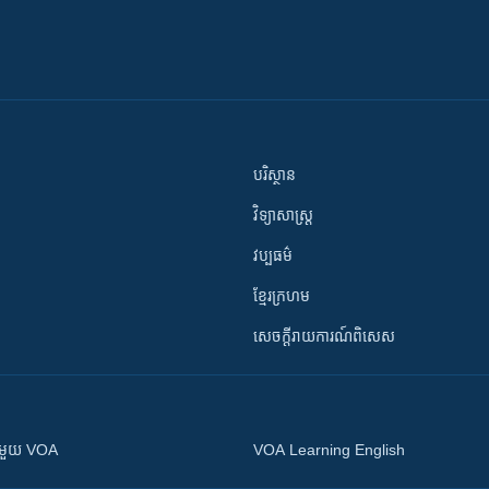
បរិស្ថាន
វិទ្យាសាស្រ្ត
វប្បធម៌
ខ្មែរក្រហម
សេចក្តីរាយការណ៍ពិសេស
ស​​ជាមួយ VOA
VOA Learning English