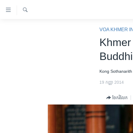
ភ្ជាប់​
ទៅ​
គេហទំព័រ​
ស្វែង​
កម្ពុជា
រក
VOA KHMER I
ទាក់ទង
អន្តរជាតិ
Khmer 
រំលង​
និង​
អាមេរិក
Buddhi
ចូល​
ចិន
ទៅ​​
ទំព័រ​
ហេឡូវីអូអេ
Kong Sothanarith
ព័ត៌មាន​​
កម្ពុជាច្នៃប្រតិដ្ឋ
19 កញ្ញា 2014
តែ​
ម្តង
ព្រឹត្តិការណ៍ព័ត៌មាន
ចែករំលែក
រំលង​
ទូរទស្សន៍ / វីដេអូ​
និង​
ចូល​
វិទ្យុ / ផតខាសថ៍
ទៅ​
កម្មវិធីទាំងអស់
ទំព័រ​