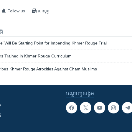
Follow us
បោះពុម្ព
ទង
e’ Will Be Starting Point for Impending Khmer Rouge Trial
s Trained in Khmer Rouge Curriculum
ibes Khmer Rouge Atrocities Against Cham Muslims
បណ្តាញ​សង្គម
ក
ី