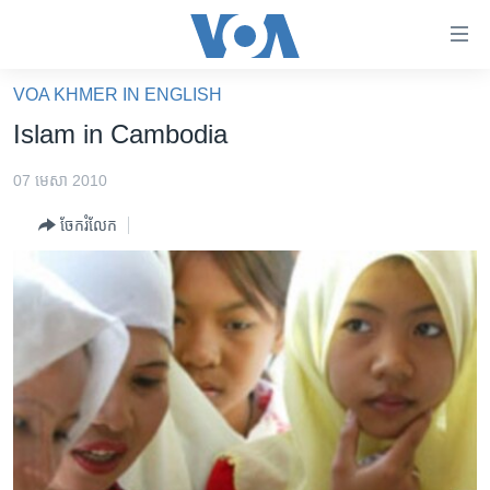
ភ្ជាប់​
ទៅ​
គេហទំព័រ​
VOA KHMER IN ENGLISH
កម្ពុជា
ទាក់ទង
Islam in Cambodia
រំលង​
អន្តរជាតិ
និង​
07 មេសា 2010
អាមេរិក
ចូល​
ចែករំលែក
ទៅ​​
ចិន
ទំព័រ​
ហេឡូវីអូអេ
ព័ត៌មាន​​
តែ​
កម្ពុជាច្នៃប្រតិដ្ឋ
ម្តង
ព្រឹត្តិការណ៍ព័ត៌មាន
រំលង​
និង​
ទូរទស្សន៍ / វីដេអូ​
ចូល​
វិទ្យុ / ផតខាសថ៍
ទៅ​
ទំព័រ​
កម្មវិធីទាំងអស់