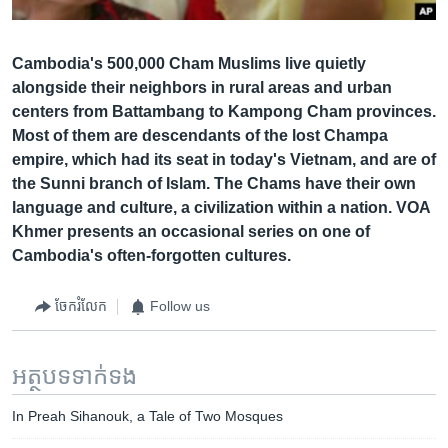
រចនា
សម្ព័ន្ធ​
Khmer English
រំលង​
Cambodia's 500,000 Cham Muslims live quietly
និង​
alongside their neighbors in rural areas and urban
បណ្តាញ​សង្គម
ចូល​
centers from Battambang to Kampong Cham provinces.
ទៅ​
Most of them are descendants of the lost Champa
កាន់​
empire, which had its seat in today's Vietnam, and are of
ទំព័រ​
ភាសា
the Sunni branch of Islam. The Chams have their own
ស្វែង​
language and culture, a civilization within a nation. VOA
រក
Khmer presents an occasional series on one of
Cambodia's often-forgotten cultures.
ចែករំលែក
Follow us
អត្ថបទ​ទាក់ទង
In Preah Sihanouk, a Tale of Two Mosques