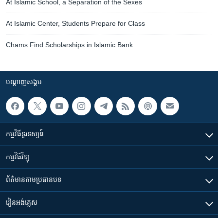
At Islamic School, a Separation of the Sexes
At Islamic Center, Students Prepare for Class
Chams Find Scholarships in Islamic Bank
បណ្តាញ​សង្គម
កម្មវិធី​ទូរទស្សន៍
កម្មវិធី​វិទ្យុ
ព័ត៌មាន​តាមប្រធានបទ​
រៀន​​អង់គ្លេស