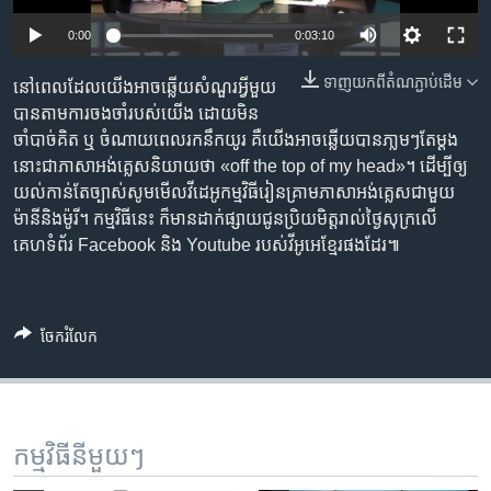
រចនា
សម្ព័ន្ធ​
Khmer English
0:00
0:03:10
រំលង​
និង​
ទាញ​យក​ពី​តំណភ្ជាប់​ដើម
នៅពេលដែល​យើង​អាច​ឆ្លើយ​សំណួរ​អ្វី​មួយ​
បណ្តាញ​សង្គម
ចូល​
បាន​តាម​ការចងចាំ​របស់​យើង ដោយ​មិន​
ទៅ​
ចាំបាច់​គិត ឬ ចំណាយ​ពេល​រក​នឹក​យូរ គឺ​យើង​អាច​ឆ្លើយ​បាន​ភា្លមៗ​តែ​ម្តង
កាន់​
នោះ​ជា​ភាសា​អង់គ្លេស​និយាយ​ថា «off the top of my head»។ ដើម្បី​ឲ្យ​
ទំព័រ​
យល់​កាន់តែ​ច្បាស់​សូម​មើល​វីដេអូ​កម្មវិធី​រៀន​គ្រាម​ភាសា​អង់គ្លេស​ជាមួយ​
ភាសា
ស្វែង​
ម៉ានី​និង​ម៉ូរី។ កម្មវិធី​នេះ ក៏​មាន​ដាក់​ផ្សាយ​ជូន​ប្រិយមិត្ត​រាល់​ថ្ងៃសុក្រ​លើ​
រក
គេហទំព័រ Facebook និង Youtube របស់​វីអូអេ​ខ្មែរ​ផងដែរ៕
ចែករំលែក
កម្មវិធី​នីមួយៗ