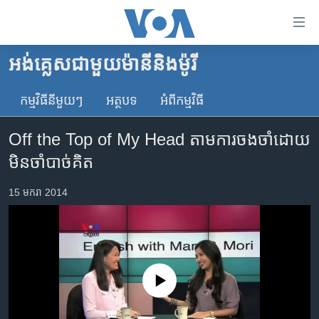
ភ្ជាប់​
ទៅ​
គេហទំព័រ​
អង់គ្លេស​ជាមួយ​ម៉ានី​និង​ម៉ូរី
កម្ពុជា
ទាក់ទង
រំលង​
កម្មវិធី​នីមួយៗ
អត្ថបទ​
អំពី​កម្មវិធី​
អន្តរជាតិ
និង​
អាមេរិក
ចូល​
Off the Top of My Head តាម​ការចងចាំ​ដោយ​
ទៅ​​
ចិន
មិន​ចាំបាច់​គិត
ទំព័រ​
ហេឡូវីអូអេ
ព័ត៌មាន​​
15 មករា 2014
តែ​
កម្ពុជាច្នៃប្រតិដ្ឋ
ម្តង
ព្រឹត្តិការណ៍ព័ត៌មាន
រំលង​
និង​
ទូរទស្សន៍ / វីដេអូ​
ចូល​
វិទ្យុ / ផតខាសថ៍
No media source currently available
ទៅ​
ទំព័រ​
កម្មវិធីទាំងអស់