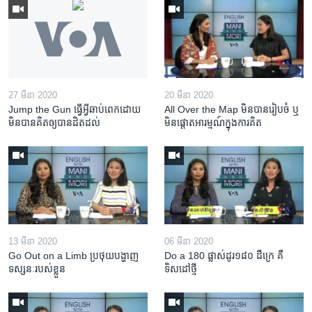
27 មីនា 2020
20 មីនា 2020
Jump the Gun ធ្វើ​អ្វី​ឆាប់ពេក​ដោយ​
All Over the Map មិន​បាន​រៀបចំ ឬ
មិន​បាន​គិត​ឲ្យ​បាន​ដិតដល់
មិន​ផ្តោត​អារម្មណ៍​ក្នុងការ​គិត
13 មីនា 2020
06 មីនា 2020
Go Out on a Limb ប្រថុយ​បង្ហាញ​
Do a 180 ផ្លាស់ដូរ១៨០ ដឺក្រេ គឺ
ទស្សនៈ​របស់​ខ្លួន
ទិសដៅថ្មី