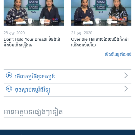
28 កុម្ភៈ 2020
21 កុម្ភៈ 2020
Don't Hold Your Breath ទំនងជា​
Over the Hill ពេល​ដែល​យើង​គិត​ថា
នឹង​មិន​កើត​ឡើង​ទេ
យើង​ចាស់​ហើយ
មើល​វីដេអូ​ទាំង​អស់
មើល​កម្មវិធី​ទូរទស្សន៍
ចុចស្តាប់កម្មវិធីវិទ្យុ
អានអត្ថបទផ្សេងៗទៀត