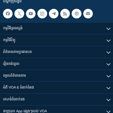
បណ្តាញ​សង្គម
កម្មវិធី​ទូរទស្សន៍
កម្មវិធី​វិទ្យុ
ព័ត៌មាន​តាមប្រធានបទ​
រៀន​​អង់គ្លេស
ទទួល​ព័ត៌មាន​តាម
អំពី​ VOA & ទំនាក់ទំនង
គេហទំព័រ​​ទាក់ទង
ទាញយក​ App ផ្សេងៗ​របស់​ VOA