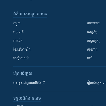
ព័ត៌មាន​តាមប្រធានបទ​
កម្ពុជា
នយោបាយ
អន្តរជាតិ
សេដ្ឋកិច្ច
អាមេរិក
សិទ្ធិមនុស្ស
ខ្មែរ​នៅអាមេរិក
សុខភាព
អាស៊ីអាគ្នេយ៍
អប់រំ
រៀន​​អង់គ្លេស
អង់គ្លេស​ជាមួយ​ម៉ានី​និង​ម៉ូរី
រៀន​​​​​​អង់គ្លេ
ទទួល​ព័ត៌មាន​តាម