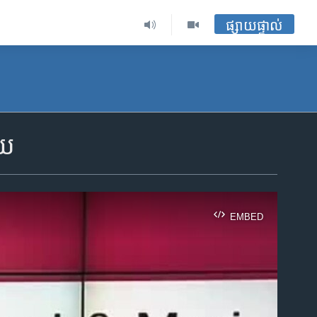
ផ្សាយផ្ទាល់
ួយ
EMBED