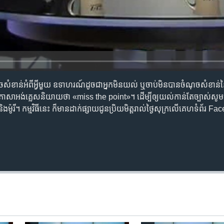
ាន់​អំពី​អ្វី​មួយ ឧទាហរណ៍​ដូច​ជា​អ្នក​មិន​យល់ ឬ​ចាប់​មិន​បាន​ចំណុច​សំខាន់​នៃ
ា​ភាសា​អង់គ្លេស​និយាយ​ថា «miss the point»។ ដើម្បី​ឲ្យ​យល់​កាន់តែ​ច្បាស់​សូម​មើល
និង​ម៉ូរី។ កម្មវិធី​នេះ ក៏​មាន​ដាក់​ផ្សាយ​ជូន​ប្រិយមិត្ត​រាល់​ថ្ងៃសុក្រ​លើ​គេហទំព