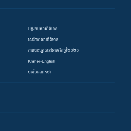
អក្ខរកម្មសារព័ត៌មាន
សេរីភាពសារព័ត៌មាន
ការបោះឆ្នោតនៅអាមេរិកឆ្នាំ២០២០
Khmer-English
បទវិចារណកថា