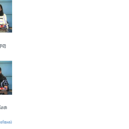
ហាញ​
ិត​ថា
ូ​ទាំង​អស់