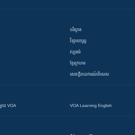
បរិស្ថាន
វិទ្យាសាស្រ្ត
វប្បធម៌
ខ្មែរក្រហម
សេចក្តីរាយការណ៍ពិសេស
ស​​ជាមួយ VOA
VOA Learning English