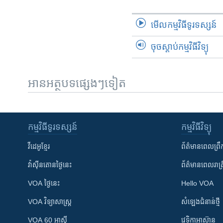
មើល​កម្មវិធី​ទូរទស្សន៍
ចុចស្តាប់កម្មវិធីវិទ្យុ
អានអត្ថបទផ្សេងៗទៀត
កម្មវិធី​ទូរទស្សន៍
កម្មវិធី​វិទ្យុ
វីដេអូ​ខ្មែរ
ព័ត៌មាន​ពេល​ព្រឹ
វ៉ាស៊ីនតោន​ថ្ងៃ​នេះ
ព័ត៌មាន​​ពេល​រាត្រ
VOA ថ្ងៃនេះ
Hello VOA
VOA ​វិទ្យាសាស្ត្រ
សំឡេង​ជំនាន់​ថ្មី
VOA 60 អាស៊ី
វេទិកា​អាស៊ាន