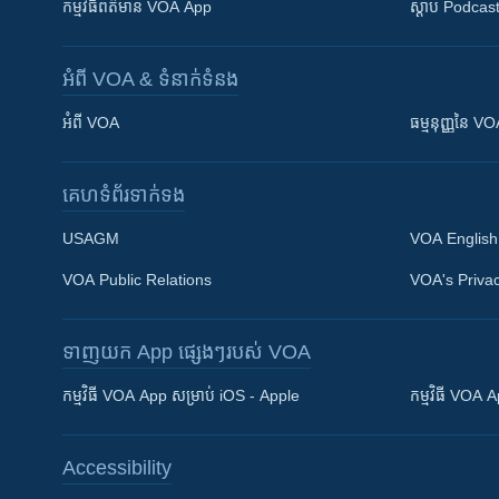
កម្មវិធី​ព័ត៌មាន VOA App
ស្តាប់ Podcas
អំពី​ VOA & ទំនាក់ទំនង
អំពី​ VOA
ធម្មនុញ្ញ​នៃ V
គេហទំព័រ​​ទាក់ទង
USAGM
VOA English
VOA Public Relations
VOA's Privac
ទាញយក​ App ផ្សេងៗ​របស់​ VOA
Khmer English
កម្មវិធី​ VOA App សម្រាប់ iOS - Apple
កម្មវិធី​ VOA
បណ្តាញ​សង្គម
Accessibility