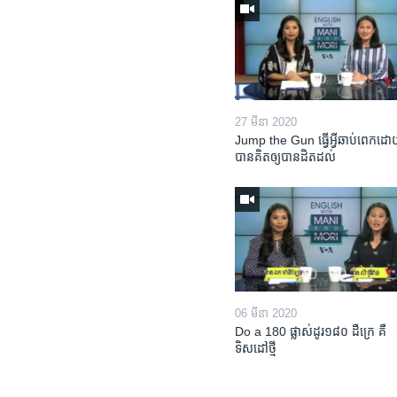
27 មីនា 2020
Jump the Gun ធ្វើ​អ្វី​ឆាប់ពេក​ដោយ
បាន​គិត​ឲ្យ​បាន​ដិតដល់
06 មីនា 2020
Do a 180 ផ្លាស់ដូរ១៨០ ដឺក្រេ គឺ
ទិសដៅថ្មី