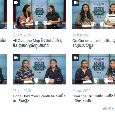
20 មីនា 2020
13 មីនា 2020
​មិន​
All Over the Map មិន​បាន​រៀបចំ ឬ
Go Out on a Limb ប្រថុយ​បង្
មិន​ផ្តោត​អារម្មណ៍​ក្នុងការ​គិត
ទស្សនៈ​របស់​ខ្លួន
28 កុម្ភៈ 2020
21 កុម្ភៈ 2020
Don't Hold Your Breath ទំនងជា​នឹង​
Over the Hill ពេល​ដែល​យើង​គ
មិន​កើត​ឡើង​ទេ
យើង​ចាស់​ហើយ
មើល​វីដេអ