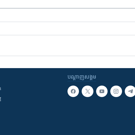
បណ្តាញ​សង្គម
ក
ី