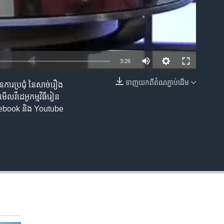
3:26
ទាញ​យក​ពី​តំណភ្ជាប់​ដើម
​ការប្រជុំ នៃ​សាច់​រឿង
EMBED
​វីដេអូ​កម្មវិធី​រៀន​
័រ Facebook និង Youtube