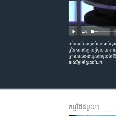
0:00
នៅពេលដែល​អ្នក​មិន​យល់​ចំណុច​សំខ
ឬ​នៃ​ការអធិប្បាយ​អ្វី​មួយ នោះ​ជ
គ្រាម​ភាសា​អង់គ្លេស​ជាមួយ​ម៉ានី​
របស់​វីអូអេ​ខ្មែរ​ផងដែរ៕
កម្មវិធី​នីមួយៗ