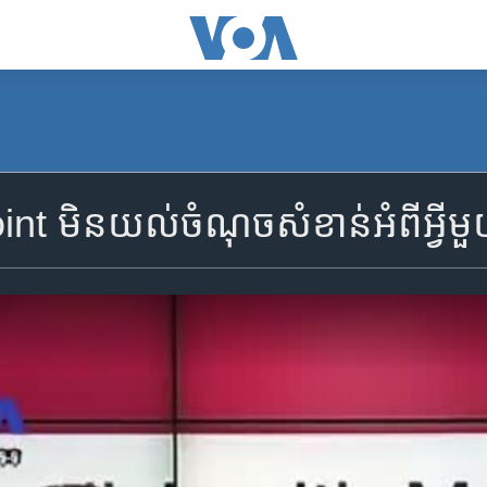
t មិន​យល់​ចំណុច​សំខាន់​អំពី​អ្វី​ម