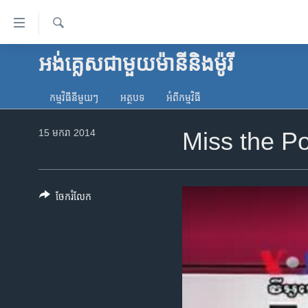
ភ្ជាប់​
ទៅ​
គេហទំព័រ​
ស្វែង​
អង់គ្លេស​ជាមួយ​ម៉ានី​និង​ម៉ូរី
កម្ពុជា
រក
ទាក់ទង
អន្តរជាតិ
រំលង​
កម្មវិធី​នីមួយៗ
អត្ថបទ​
អំពី​កម្មវិធី​
និង​
អាមេរិក
ចូល​
15 មករា 2014
Miss the Poin
ចិន
ទៅ​​
ទំព័រ​
ហេឡូវីអូអេ
ព័ត៌មាន​​
កម្ពុជាច្នៃប្រតិដ្ឋ
តែ​
ចែករំលែក
ម្តង
ព្រឹត្តិការណ៍ព័ត៌មាន
រំលង​
ទូរទស្សន៍ / វីដេអូ​
និង​
ចូល​
វិទ្យុ / ផតខាសថ៍
ទៅ​
កម្មវិធីទាំងអស់
ទំព័រ​