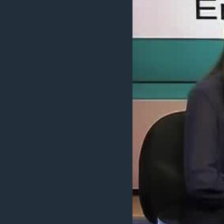
រចនា
សម្ព័ន្ធ​
រំលង​
និង​
ចូល​
ទៅ​
កាន់​
ទំព័រ​
ស្វែង​
រក