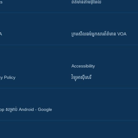
ts
ព័ត៌មាន​តាម​អ៊ីមែល
OA
ក្រម​​​សីលធម៌​​​អ្នក​​​សារព័ត៌មាន VOA
Accessibility
y Policy
វិទ្យុ​អាស៊ី​សេរី
 App សម្រាប់ Android - Google