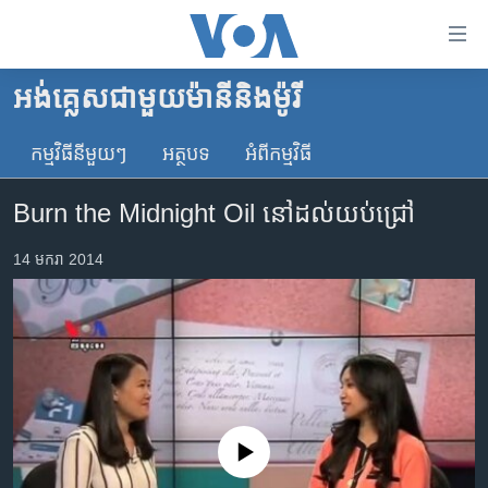
ភ្ជាប់​
ទៅ​
គេហទំព័រ​
អង់គ្លេស​ជាមួយ​ម៉ានី​និង​ម៉ូរី
កម្ពុជា
ទាក់ទង
រំលង​
កម្មវិធី​នីមួយៗ
អត្ថបទ​
អំពី​កម្មវិធី​
អន្តរជាតិ
និង​
អាមេរិក
ចូល​
Burn the Midnight Oil នៅ​ដល់​យប់​ជ្រៅ
ទៅ​​
ចិន
ទំព័រ​
14 មករា 2014
ហេឡូវីអូអេ
ព័ត៌មាន​​
តែ​
កម្ពុជាច្នៃប្រតិដ្ឋ
ម្តង
ព្រឹត្តិការណ៍ព័ត៌មាន
រំលង​
និង​
ទូរទស្សន៍ / វីដេអូ​
ចូល​
វិទ្យុ / ផតខាសថ៍
ទៅ​
No media source currently available
ទំព័រ​
កម្មវិធីទាំងអស់