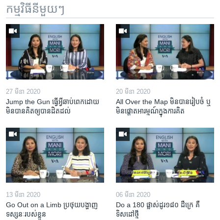
កម្មវិធី​នីមួយៗ
27 មីនា 2020
20 មីនា 2020
Jump the Gun ធ្វើ​អ្វី​ឆាប់ពេក​ដោយ​
All Over the Map មិន​បាន​រៀបចំ ឬ
មិន​បាន​គិត​ឲ្យ​បាន​ដិតដល់
មិន​ផ្តោត​អារម្មណ៍​ក្នុងការ​គិត
13 មីនា 2020
06 មីនា 2020
Go Out on a Limb ប្រថុយ​បង្ហាញ​
Do a 180 ផ្លាស់ដូរ១៨០ ដឺក្រេ គឺ
ទស្សនៈ​របស់​ខ្លួន
ទិសដៅថ្មី