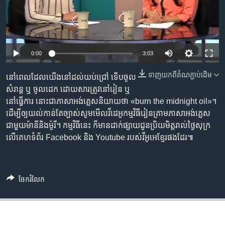
រចនា
សម្ព័ន្ធ​
Khmer English
រំលង​
និង​
បណ្តាញ​សង្គម
ចូល​
0:00
3:03
ទៅ​
កាន់​
ទាញ​យក​ពី​តំណភ្ជាប់​ដើម
នៅពេលដែល​យើង​នៅ​ដល់​យប់​ជ្រៅ ទើប​ចូល​
ទំព័រ​
សំរាន្ត ឬ ចូល​ដេក ដោយសារ​ត្រូវ​នៅ​រៀន ឬ
ភាសា
ស្វែង​
នៅ​ធ្វើការ នោះ​ជា​ភាសា​អង់គ្លេស​និយាយ​ថា «burn the midnight oil»។
រក
ដើម្បី​ឲ្យ​យល់​កាន់តែ​ច្បាស់​សូម​មើល​វីដេអូ​កម្មវិធី​រៀន​គ្រាម​ភាសា​អង់គ្លេស​
ជាមួយ​ម៉ានី​និង​ម៉ូរី។ កម្មវិធី​នេះ ក៏​មាន​ដាក់​ផ្សាយ​ជូន​ប្រិយមិត្ត​រាល់​ថ្ងៃសុក្រ​
លើ​គេហទំព័រ Facebook និង Youtube របស់​វីអូអេ​ខ្មែរ​ផងដែរ៕
ចែករំលែក