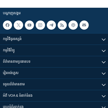
បណ្តាញ​សង្គម
កម្មវិធី​ទូរទស្សន៍
កម្មវិធី​វិទ្យុ
ព័ត៌មាន​តាមប្រធានបទ​
រៀន​​អង់គ្លេស
ទទួល​ព័ត៌មាន​តាម
អំពី​ VOA & ទំនាក់ទំនង
គេហទំព័រ​​ទាក់ទង