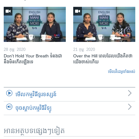
28 កុម្ភៈ 2020
21 កុម្ភៈ 2020
Don't Hold Your Breath ទំនងជា​
Over the Hill ពេល​ដែល​យើង​គិត​ថា
នឹង​មិន​កើត​ឡើង​ទេ
យើង​ចាស់​ហើយ
មើល​វីដេអូ​ទាំង​អស់
មើល​កម្មវិធី​ទូរទស្សន៍
ចុចស្តាប់កម្មវិធីវិទ្យុ
អានអត្ថបទផ្សេងៗទៀត