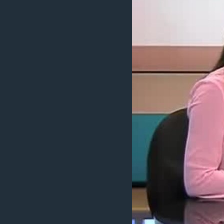
រចនា
សម្ព័ន្ធ​
រំលង​
និង​
ចូល​
ទៅ​
កាន់​
ទំព័រ​
ស្វែង​
រក