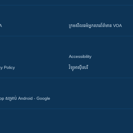
OA
ក្រម​​​សីលធម៌​​​អ្នក​​​សារព័ត៌មាន VOA
Accessibility
y Policy
វិទ្យុ​អាស៊ី​សេរី
 App សម្រាប់ Android - Google