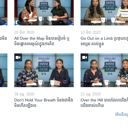
20 មីនា 2020
13 មីនា 2020
​មិន​
All Over the Map មិន​បាន​រៀបចំ ឬ
Go Out on a Limb ប្រថុយ​បង្
មិន​ផ្តោត​អារម្មណ៍​ក្នុងការ​គិត
ទស្សនៈ​របស់​ខ្លួន
28 កុម្ភៈ 2020
21 កុម្ភៈ 2020
Don't Hold Your Breath ទំនងជា​នឹង​
Over the Hill ពេល​ដែល​យើង​គ
មិន​កើត​ឡើង​ទេ
យើង​ចាស់​ហើយ
មើល​វីដេអ