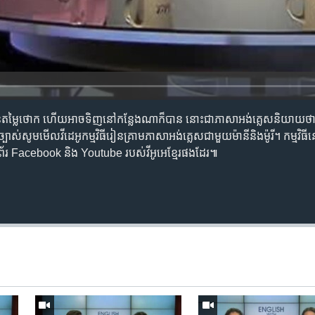
មាន​តម្លៃ​ថោក ហើយ​អាច​ទិញ​នៅ​កន្លែង​ណា​ក៏បាន នោះ​ជា​ភាសា​អង់គ្លេស​និយាយ​
ស់​សូម​មើល​វីដេអូ​កម្មវិធី​រៀន​គ្រាម​ភាសា​អង់គ្លេស​ជាមួយ​ម៉ានី​និង​ម៉ូរី។ កម្មវិធី​ន
េហទំព័រ Facebook និង Youtube របស់​វីអូអេ​ខ្មែរ​ផងដែរ៕