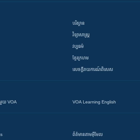
បរិស្ថាន
វិទ្យាសាស្រ្ត
វប្បធម៌
ខ្មែរក្រហម
សេចក្តីរាយការណ៍ពិសេស
ស​​ជាមួយ VOA
VOA Learning English
ts
ព័ត៌មាន​តាម​អ៊ីមែល