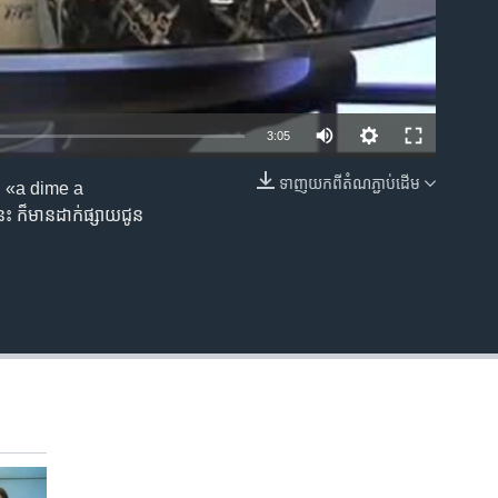
3:05
ទាញ​យក​ពី​តំណភ្ជាប់​ដើម
ថា «a dime a
EMBED
េះ ក៏​មាន​ដាក់​ផ្សាយ​ជូន​