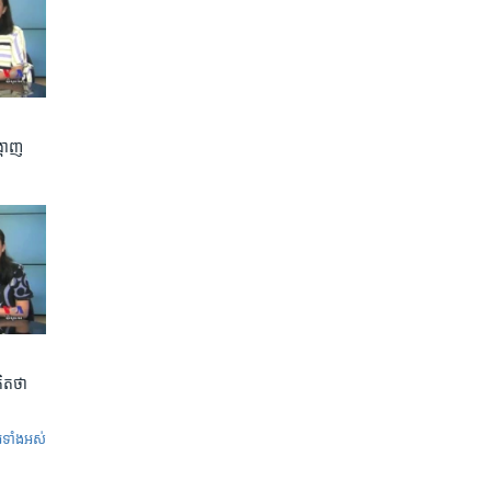
ហាញ​
ិត​ថា
ូ​ទាំង​អស់