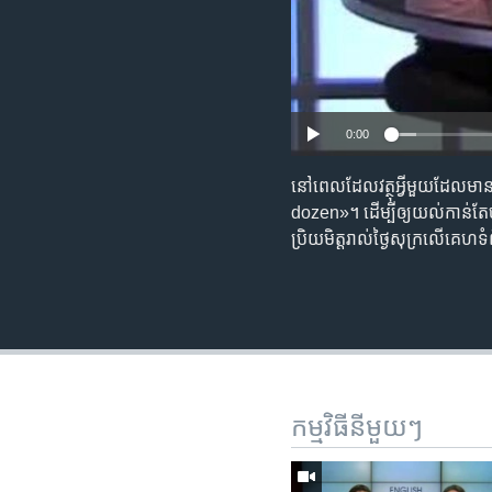
0:00
នៅពេលដែល​វត្ថុ​អ្វី​មួយ​ដែល​
dozen»។ ដើម្បី​ឲ្យ​យល់​កាន់តែ​ច្បា
ប្រិយមិត្ត​រាល់​ថ្ងៃសុក្រ​លើ​គ
កម្មវិធី​នីមួយៗ