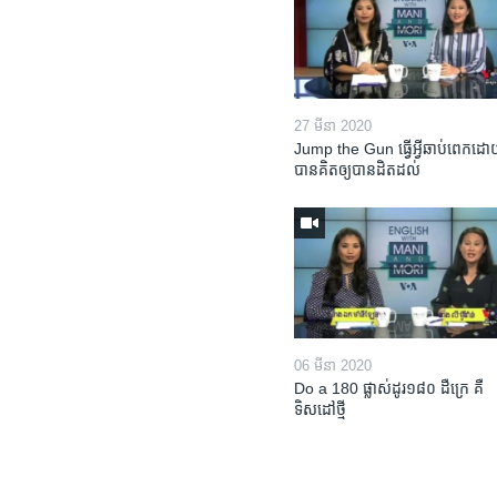
27 មីនា 2020
Jump the Gun ធ្វើ​អ្វី​ឆាប់ពេក​ដោយ
បាន​គិត​ឲ្យ​បាន​ដិតដល់
06 មីនា 2020
Do a 180 ផ្លាស់ដូរ១៨០ ដឺក្រេ គឺ
ទិសដៅថ្មី