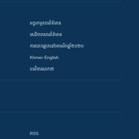
អក្ខរកម្មសារព័ត៌មាន
សេរីភាពសារព័ត៌មាន
ការបោះឆ្នោតនៅអាមេរិកឆ្នាំ២០២០
Khmer-English
បទវិចារណកថា
RSS