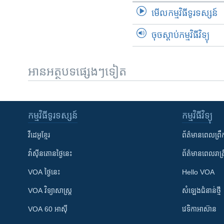
មើល​កម្មវិធី​ទូរទស្សន៍
ចុចស្តាប់កម្មវិធីវិទ្យុ
អានអត្ថបទផ្សេងៗទៀត
កម្មវិធី​ទូរទស្សន៍
កម្មវិធី​វិទ្យុ
វីដេអូ​ខ្មែរ
ព័ត៌មាន​ពេល​ព្រឹ
វ៉ាស៊ីនតោន​ថ្ងៃ​នេះ
ព័ត៌មាន​​ពេល​រាត្រ
VOA ថ្ងៃនេះ
Hello VOA
VOA ​វិទ្យាសាស្ត្រ
សំឡេង​ជំនាន់​ថ្មី
VOA 60 អាស៊ី
វេទិកា​អាស៊ាន