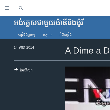
ភ្ជាប់​
ទៅ​
គេហទំព័រ​
ស្វែង​
អង់គ្លេស​ជាមួយ​ម៉ានី​និង​ម៉ូរី
កម្ពុជា
រក
ទាក់ទង
អន្តរជាតិ
រំលង​
កម្មវិធី​នីមួយៗ
អត្ថបទ​
អំពី​កម្មវិធី​
និង​
អាមេរិក
ចូល​
14 មករា 2014
A Dime a Do
ចិន
ទៅ​​
ទំព័រ​
ហេឡូវីអូអេ
ព័ត៌មាន​​
កម្ពុជាច្នៃប្រតិដ្ឋ
តែ​
ចែករំលែក
ម្តង
ព្រឹត្តិការណ៍ព័ត៌មាន
រំលង​
ទូរទស្សន៍ / វីដេអូ​
និង​
ចូល​
វិទ្យុ / ផតខាសថ៍
ទៅ​
កម្មវិធីទាំងអស់
ទំព័រ​