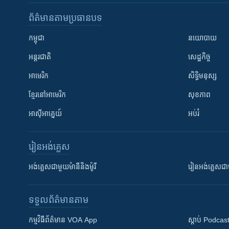
ព័ត៌មាន​តាមប្រធានបទ​
កម្ពុជា
នយោបាយ
អន្តរជាតិ
សេដ្ឋកិច្ច
អាមេរិក
សិទ្ធិមនុស្ស
ខ្មែរ​នៅអាមេរិក
សុខភាព
អាស៊ីអាគ្នេយ៍
អប់រំ
រៀន​​អង់គ្លេស
អង់គ្លេស​ជាមួយ​ម៉ានី​និង​ម៉ូរី
រៀន​​​​​​អង់គ្លេ
ទទួល​ព័ត៌មាន​តាម
កម្មវិធី​ព័ត៌មាន VOA App
ស្តាប់ Podcas