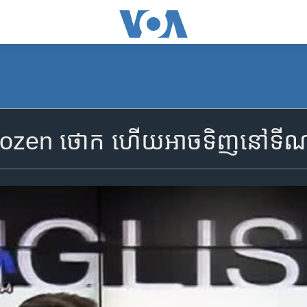
zen ថោក ហើយ​អាច​ទិញ​នៅ​​ទីណា