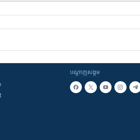
បណ្តាញ​សង្គម
ក
ី