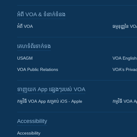
អំពី​ VOA & ទំនាក់ទំនង
អំពី​ VOA
ធម្មនុញ្ញ​នៃ V
គេហទំព័រ​​ទាក់ទង
USAGM
VOA English
VOA Public Relations
VOA's Privac
ទាញយក​ App ផ្សេងៗ​របស់​ VOA
Khmer English
កម្មវិធី​ VOA App សម្រាប់ iOS - Apple
កម្មវិធី​ VOA
បណ្តាញ​សង្គម
Accessibility
Accessibility
ភាសា