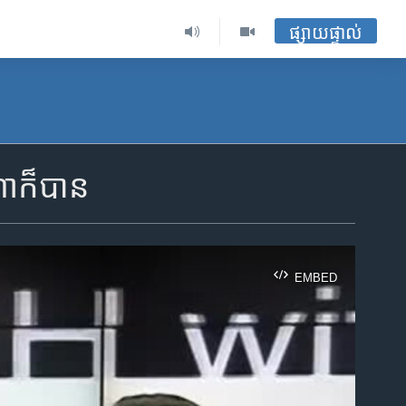
ផ្សាយផ្ទាល់
​ក៏​បាន
EMBED