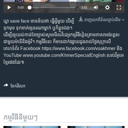
រចនា
សម្ព័ន្ធ​
0:00
3:55
Khmer English
រំលង​
ទាញ​យក​ពី​តំណភ្ជាប់​ដើម
ឃ្លា save face មាន​ន័យ​ថា ធ្វើ​អ្វី​មួយ ដើម្បី​
និង​
បណ្តាញ​សង្គម
ទុក​មុខ ទុក​មាត់​ឲ្យ​នរណា​ម្នាក់ ឬ​ក៏​ខ្លួន​ឯង។
ចូល​
ដើម្បី​ឲ្យ​យល់​កាន់តែ​ច្បាស់​សូម​មើល​វីដេអូ​កម្មវិធី​រៀន​គ្រាម​ភាសា​អង់គ្លេស​
ទៅ​
ជាមួយ​ម៉ានី​និង​ម៉ូរី។ កម្មវិធី​នេះ ក៏​មាន​ដាក់​ផ្សាយ​ជូន​រាល់​ថ្ងៃសុក្រ​លើ​
កាន់​
គេហទំព័រ Facebook https://www.facebook.com/voakhmer និង
ទំព័រ​
ភាសា
YouTube www.youtube.com/KhmerSpecialEnglish របស់​វីអូអេ​
ស្វែង​
ខ្មែរ​ផងដែរ៕
រក
ចែករំលែក
កម្មវិធី​នីមួយៗ