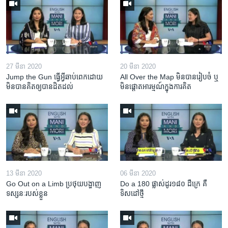
27 មីនា 2020
20 មីនា 2020
Jump the Gun ធ្វើ​អ្វី​ឆាប់ពេក​ដោយ​
All Over the Map មិន​បាន​រៀបចំ ឬ
មិន​បាន​គិត​ឲ្យ​បាន​ដិតដល់
មិន​ផ្តោត​អារម្មណ៍​ក្នុងការ​គិត
13 មីនា 2020
06 មីនា 2020
Go Out on a Limb ប្រថុយ​បង្ហាញ​
Do a 180 ផ្លាស់ដូរ១៨០ ដឺក្រេ គឺ
ទស្សនៈ​របស់​ខ្លួន
ទិសដៅថ្មី