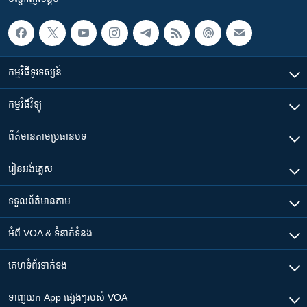
កម្មវិធី​ទូរទស្សន៍
កម្មវិធី​វិទ្យុ
ព័ត៌មាន​តាមប្រធានបទ​
រៀន​​អង់គ្លេស
ទទួល​ព័ត៌មាន​តាម
អំពី​ VOA & ទំនាក់ទំនង
គេហទំព័រ​​ទាក់ទង
ទាញយក​ App ផ្សេងៗ​របស់​ VOA