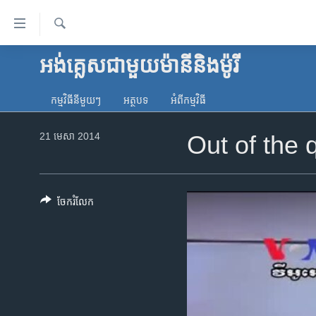
ភ្ជាប់​
ទៅ​
គេហទំព័រ​
ស្វែង​
អង់គ្លេស​ជាមួយ​ម៉ានី​និង​ម៉ូរី
កម្ពុជា
រក
ទាក់ទង
អន្តរជាតិ
រំលង​
កម្មវិធី​នីមួយៗ
អត្ថបទ​
អំពី​កម្មវិធី​
និង​
អាមេរិក
ចូល​
21 មេសា 2014
Out of the q
ចិន
ទៅ​​
ទំព័រ​
ហេឡូវីអូអេ
ព័ត៌មាន​​
កម្ពុជាច្នៃប្រតិដ្ឋ
តែ​
ចែករំលែក
ម្តង
ព្រឹត្តិការណ៍ព័ត៌មាន
រំលង​
ទូរទស្សន៍ / វីដេអូ​
និង​
ចូល​
វិទ្យុ / ផតខាសថ៍
ទៅ​
កម្មវិធីទាំងអស់
ទំព័រ​