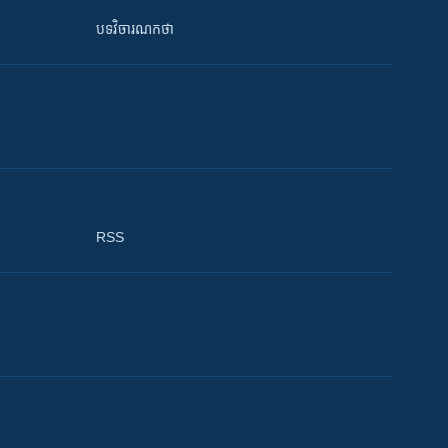
បទវិចារណកថា
RSS