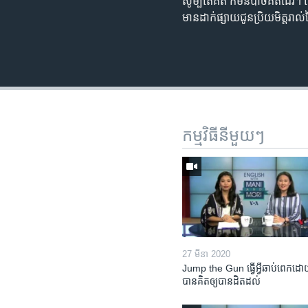
សូម្បី​តែ​គិត ក៏​មិន​បាច់​គិត​ដែរ។ 
មាន​ដាក់​ផ្សាយ​ជូន​ប្រិយមិត្ត​រ
កម្មវិធី​នីមួយៗ
27 មីនា 2020
Jump the Gun ធ្វើ​អ្វី​ឆាប់ពេក​ដោយ
បាន​គិត​ឲ្យ​បាន​ដិតដល់