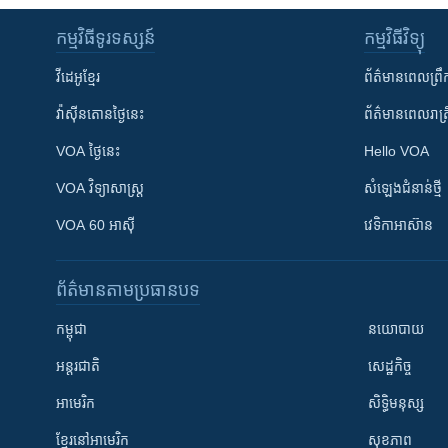
កម្មវិធី​ទូរទស្សន៍
កម្មវិធី​វិទ្យុ
វីដេអូ​ខ្មែរ
ព័ត៌មាន​ពេល​ព្រឹ
វ៉ាស៊ីនតោន​ថ្ងៃ​នេះ
ព័ត៌មាន​​ពេល​រាត្រ
VOA ថ្ងៃនេះ
Hello VOA
VOA ​វិទ្យាសាស្ត្រ
សំឡេង​ជំនាន់​ថ្មី
VOA 60 អាស៊ី
វេទិកា​អាស៊ាន
ព័ត៌មាន​តាមប្រធានបទ​
កម្ពុជា
នយោបាយ
អន្តរជាតិ
សេដ្ឋកិច្ច
អាមេរិក
សិទ្ធិមនុស្ស
ខ្មែរ​នៅអាមេរិក
សុខភាព