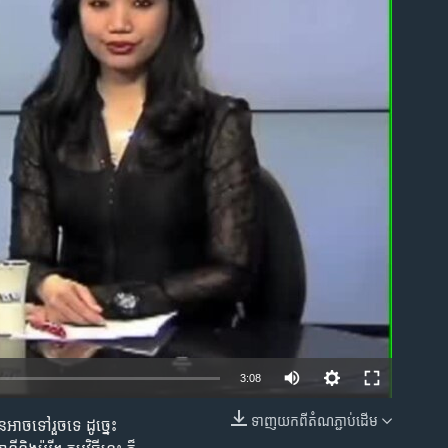
ble
3:08
ទាញ​យក​ពី​តំណភ្ជាប់​ដើម
ច​ទៅ​រួច​ទេ ដូច្នេះ​
EMBED