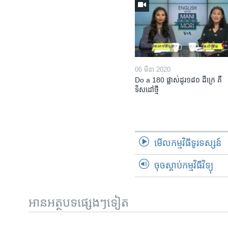
06 មីនា 2020
Do a 180 ផ្លាស់ដូរ១៨០ ដឺក្រេ គឺ
ទិសដៅថ្មី
មើល​កម្មវិធី​ទូរទស្សន៍
ចុចស្តាប់កម្មវិធីវិទ្យុ
អានអត្ថបទផ្សេងៗទៀត