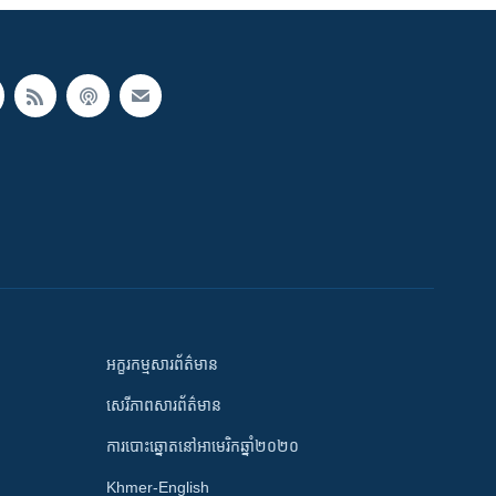
អក្ខរកម្មសារព័ត៌មាន
សេរីភាពសារព័ត៌មាន
ការបោះឆ្នោតនៅអាមេរិកឆ្នាំ២០២០
Khmer-English