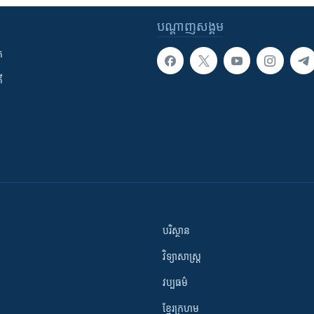
បណ្តាញ​សង្គម
ក
ី
បរិស្ថាន
វិទ្យាសាស្រ្ត
វប្បធម៌
ខ្មែរក្រហម