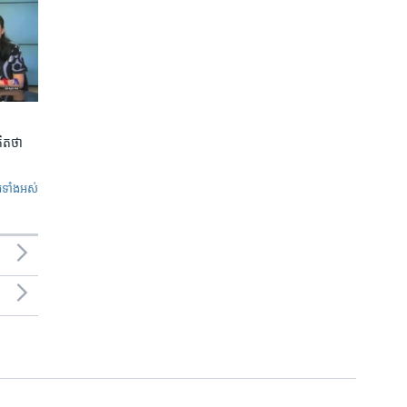
ិត​ថា
ូ​ទាំង​អស់