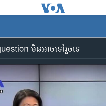
uestion មិន​អាច​ទៅ​រួច​ទេ