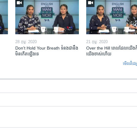
28 កុម្ភៈ 2020
21 កុម្ភៈ 2020
Don't Hold Your Breath ទំនងជា​នឹង​
Over the Hill ពេល​ដែល​យើង​គ
មិន​កើត​ឡើង​ទេ
យើង​ចាស់​ហើយ
មើល​វីដេអ