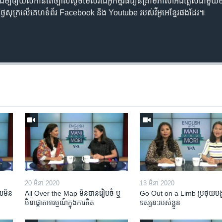
ដើម្បី​ឲ្យ​យល់​កាន់តែ​ច្បាស់​សូម​មើល​វីដេអូ​កម្មវិធី​រៀន​គ្រាម​ភាសា​អង់គ្លេស​ជាមួយ​ម៉ានី​
ាល់​ថ្ងៃសុក្រ​លើ​គេហទំព័រ Facebook និង Youtube របស់​វីអូអេ​ខ្មែរ​ផងដែរ៕
20 មីនា 2020
13 មីនា 2020
​មិន​
All Over the Map មិន​បាន​រៀបចំ ឬ
Go Out on a Limb ប្រថុយ​បង្
មិន​ផ្តោត​អារម្មណ៍​ក្នុងការ​គិត
ទស្សនៈ​របស់​ខ្លួន