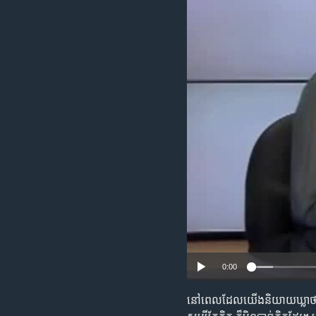
រចនា
សម្ព័ន្ធ​
រំលង​
និង​
ចូល​
ទៅ​
កាន់​
ទំព័រ​
ស្វែង​
រក
0:00
នៅ​ពេល​ដែល​យើង​និយាយ​ឃ្លា​ថា «