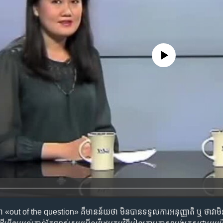
No media source currently availa
out of the question» គឺ​មាន​ន័យ​ថា មិន​បាន​ទទួលការ​អនុញ្ញាតិ ឬ ថា​វា​មិន​អា