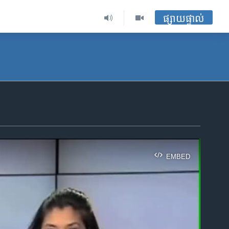
ផ្សាយផ្ទាល់
EMBED