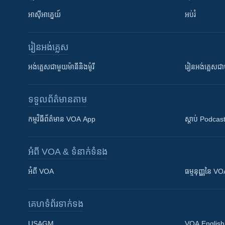
អាស៊ីអាគ្នេយ៍
អប់រំ
រៀន​​អង់គ្លេស
អង់គ្លេស​ជាមួយ​ម៉ានី​និង​ម៉ូរី
រៀន​​​​​​អង់គ្លេ
ទទួល​ព័ត៌មាន​តាម
កម្មវិធី​ព័ត៌មាន VOA App
ស្តាប់ Podcas
អំពី​ VOA & ទំនាក់ទំនង
អំពី​ VOA
ធម្មនុញ្ញ​នៃ V
គេហទំព័រ​​ទាក់ទង
USAGM
VOA English