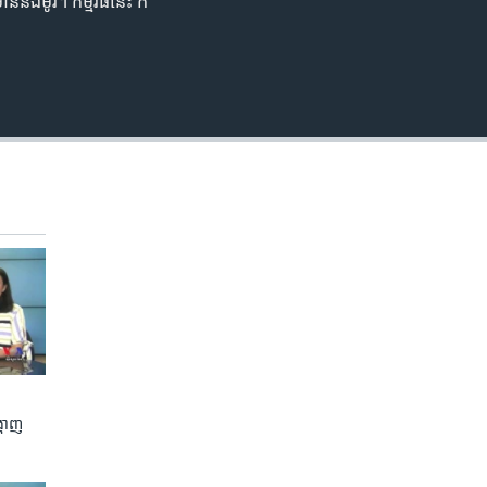
និង​ម៉ូរី។ កម្មវិធី​នេះ ក៏​
ហាញ​