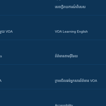
សេចក្តីរាយការណ៍ពិសេស
ស​​ជាមួយ VOA
VOA Learning English
ts
ព័ត៌មាន​តាម​អ៊ីមែល
OA
ក្រម​​​សីលធម៌​​​អ្នក​​​សារព័ត៌មាន VOA
Accessibility