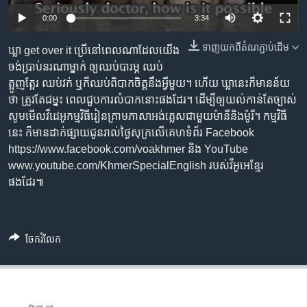
រចនា
សម្ព័ន្ធ​
0:00
3:34
Khmer English
រំលង​
ទាញ​យក​ពី​តំណភ្ជាប់​ដើម
ឃ្លា get over it ប្រើ​នៅ​ពេល​ណា​ដែល​យើង
និង​
បណ្តាញ​សង្គម
ចង់​ប្រាប់​នរណា​ម្នាក់ ឲ្យ​ឈប់​បារម្ភ ឈប់​
ចូល​
ត្អូញត្អែរ ឈប់​វក់ ឬ​ក៏​ឈប់​ពិបាក​ចិត្ត​នឹង​អ្វី​មួយ។ ហើយ ឃ្លា​នេះ​ក៏​មាន​ន័យ​
ទៅ​
ថា ត្រូវតែ​ជម្នះ ពេល​ជួប​ការលំបាក​នោះ​ផងដែរ។ ដើម្បី​ឲ្យ​យល់​កាន់តែ​ច្បាស់​
កាន់​
សូម​មើល​វីដេអូ​កម្មវិធី​រៀន​គ្រាម​ភាសា​អង់គ្លេស​ជាមួយ​ម៉ានី​និង​ម៉ូរី។ កម្មវិធី​
ទំព័រ​
ភាសា
នេះ ក៏​មាន​ដាក់​ផ្សាយ​ជូន​រាល់​ថ្ងៃសុក្រ​លើ​គេហទំព័រ Facebook
ស្វែង​
https://www.facebook.com/voakhmer និង YouTube
រក
www.youtube.com/KhmerSpecialEnglish របស់​វីអូអេ​ខ្មែរ​
ផងដែរ៕
ចែករំលែក