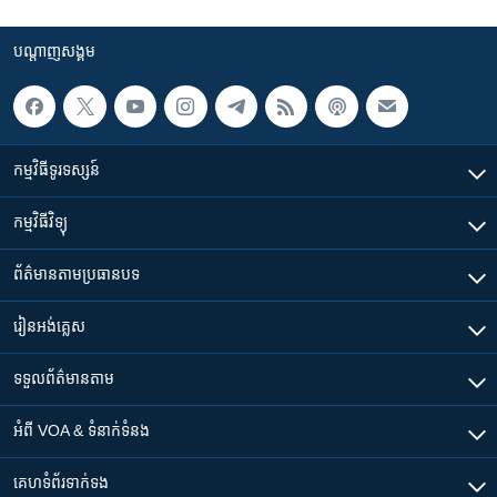
បណ្តាញ​សង្គម
កម្មវិធី​ទូរទស្សន៍
កម្មវិធី​វិទ្យុ
ព័ត៌មាន​តាមប្រធានបទ​
រៀន​​អង់គ្លេស
ទទួល​ព័ត៌មាន​តាម
អំពី​ VOA & ទំនាក់ទំនង
គេហទំព័រ​​ទាក់ទង