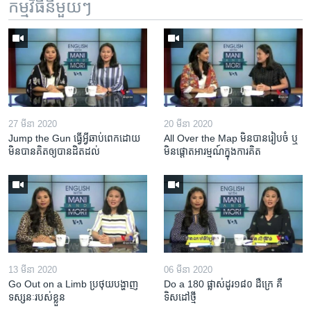
កម្មវិធី​នីមួយៗ
27 មីនា 2020
20 មីនា 2020
Jump the Gun ធ្វើ​អ្វី​ឆាប់ពេក​ដោយ​
All Over the Map មិន​បាន​រៀបចំ ឬ
មិន​បាន​គិត​ឲ្យ​បាន​ដិតដល់
មិន​ផ្តោត​អារម្មណ៍​ក្នុងការ​គិត
13 មីនា 2020
06 មីនា 2020
Go Out on a Limb ប្រថុយ​បង្ហាញ​
Do a 180 ផ្លាស់ដូរ១៨០ ដឺក្រេ គឺ
ទស្សនៈ​របស់​ខ្លួន
ទិសដៅថ្មី