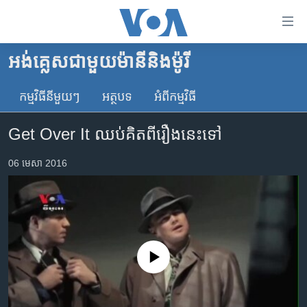
ភ្ជាប់​
ទៅ​
គេហទំព័រ​
អង់គ្លេស​ជាមួយ​ម៉ានី​និង​ម៉ូរី
កម្ពុជា
ទាក់ទង
រំលង​
កម្មវិធី​នីមួយៗ
អត្ថបទ​
អំពី​កម្មវិធី​
អន្តរជាតិ
និង​
អាមេរិក
ចូល​
Get Over It ឈប់​គិត​ពី​រឿង​នេះ​ទៅ
ទៅ​​
ចិន
ទំព័រ​
06 មេសា 2016
ហេឡូវីអូអេ
ព័ត៌មាន​​
តែ​
កម្ពុជាច្នៃប្រតិដ្ឋ
ម្តង
ព្រឹត្តិការណ៍ព័ត៌មាន
រំលង​
និង​
ទូរទស្សន៍ / វីដេអូ​
No media source currently available
ចូល​
វិទ្យុ / ផតខាសថ៍
ទៅ​
ទំព័រ​
កម្មវិធីទាំងអស់