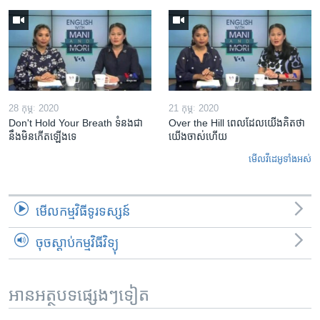
28 កុម្ភៈ 2020
21 កុម្ភៈ 2020
Don't Hold Your Breath ទំនងជា​
Over the Hill ពេល​ដែល​យើង​គិត​ថា
នឹង​មិន​កើត​ឡើង​ទេ
យើង​ចាស់​ហើយ
មើល​វីដេអូ​ទាំង​អស់
មើល​កម្មវិធី​ទូរទស្សន៍
ចុចស្តាប់កម្មវិធីវិទ្យុ
អានអត្ថបទផ្សេងៗទៀត