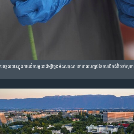
ផ្កា ដែល​ទទួល​បាន​ក្នុង​កាយ​វិការ​មួយ​ដើម្បី​ថ្លែង​អំណរ​គុណ​ នៅ​ពេល​បញ្ចប់​នៃ​ការ​បើក​ជំរំ​ថែ