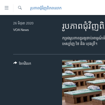
ភ្ជាប់​
រូបភាព​ជុំ​វិញ​ពិភពលោក
ទៅ​
គេហទំព័រ​
ស្វែង​
កម្ពុជា
រក
26 មិថុនា 2020
រូបភាព​ជុំវ
ទាក់ទង
អន្តរជាតិ
VOA News
រំលង​
និង​
អាមេរិក
កម្រង​រូប​ភាព​គួរ​ឲ្យ​ចាប់​អាម្មណ
ចូល​
អេស្ប៉ាញ ថៃ និង​ ហុងគ្រី។
ចិន
ទៅ​​
ទំព័រ​
ហេឡូវីអូអេ
ព័ត៌មាន​​
កម្ពុជាច្នៃប្រតិដ្ឋ
ចែករំលែក
តែ​
ម្តង
ព្រឹត្តិការណ៍ព័ត៌មាន
រំលង​
ទូរទស្សន៍ / វីដេអូ​
និង​
ចូល​
វិទ្យុ / ផតខាសថ៍
ទៅ​
កម្មវិធីទាំងអស់
ទំព័រ​