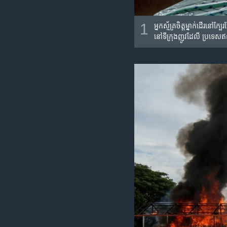
1
អ្នក​ស្ម័គ្រ​ចិត្ត​ម្នាក់​ដើរ
នៅ​ទីក្រុង​ញូវដែលី ប្រទេស​ឥ