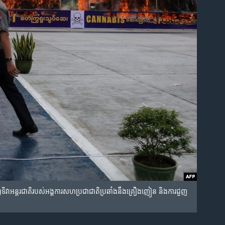
រព្ធ​ទិវា​អន្តរជាតិ​របស់​អង្គការ​សហប្រជាជាតិ​ប្រឆាំង​នឹង​គ្រឿង​ញៀន និង​​ការ​ជួញ​