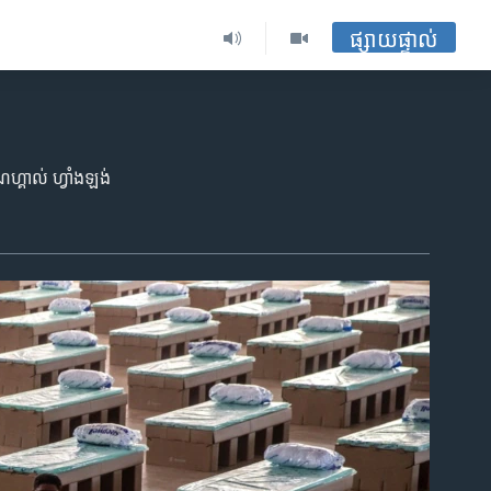
ផ្សាយផ្ទាល់
េណេហ្គាល់ ហ្វាំងឡង់