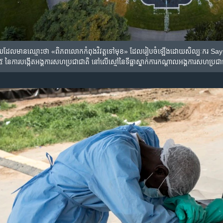
មួយ​ដែល​មាន​ឈ្មោះ​ថា «ពិភពលោក​កំពុង​វិវត្ត​ទៅ​មុខ» ដែល​រៀបចំ​ឡើង​ដោយ​សិល្បៈករ Saype ជ
ី​៧៥ នៃ​ការ​បង្កើត​​អង្គការ​សហប្រជាជាតិ នៅ​លើ​ស្មៅ​នៃ​ទីធ្លា​ស្នាក់​ការ​កណ្ដាល​អង្គការ​សហប្រជាជាត