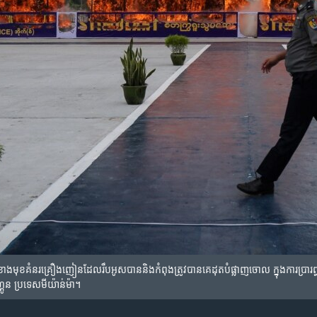
រ​នៅ​ខាង​មុខ​គំនរ​គ្រឿង​ញៀន​ដែល​រឹប​អូស​បាន​និង​កំពុង​ត្រូវ​បាន​គេ​ដុត​បំផ្លាញ​ចោល ក្នុង​ការ​ប្រា
ហ្គូន ប្រទេស​មីយ៉ាន់ម៉ា។