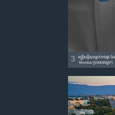
3
មន្ត្រី​សន្តិសុខ​ម្នាក់​កាន់​
Mumbai ប្រទេស​ឥណ្ឌា។