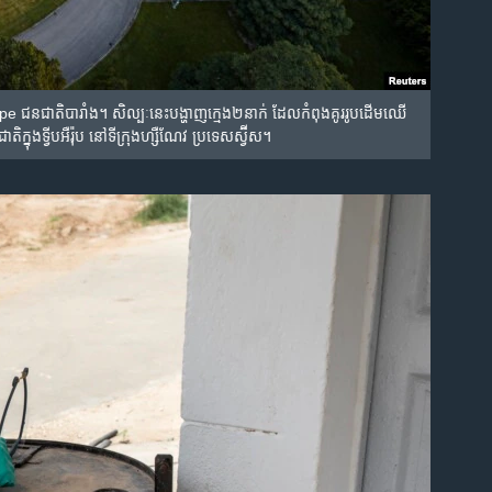
ន​ជាតិ​បារាំង។ សិល្បៈ​នេះ​បង្ហាញ​ក្មេង​២​នាក់ ដែល​កំពុង​គូររូប​​ដើម​ឈើ​
ិក្នុង​ទ្វីប​អឺរ៉ុប នៅ​ទីក្រុង​ហ្សឺណែវ ប្រទេស​ស្វ៊ីស។