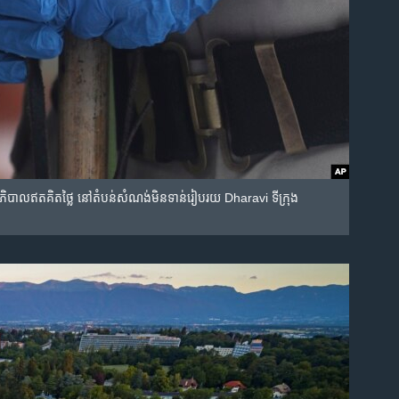
ទាំ​សុខាភិបាល​ឥត​គិត​ថ្លៃ នៅ​តំបន់សំណង់​មិនទាន់​រៀបរយ Dharavi ទីក្រុង​