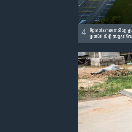
4
ទិដ្ឋភាព​នៃការ​រចនា​សិល្បៈ​
មួយ​ដើម​ ដើម្បី​ប្រារព្ធ​ខួប​ទ