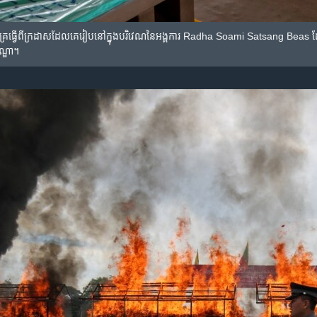
​នៅ​ក្បែរ​គ្រែ​ធ្វើ​ពី​ក្រដាស​​ដែល​គេ​រៀបនៅ​ក្នុង​បរិវេណ​នៃ​អង្គការ Radha Soami Satsang Beas 
ណ្ឌា។