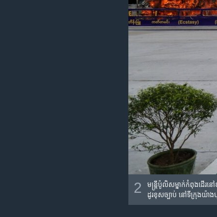
2
មន្ត្រី​ប៉ូលិស​ម្នាក់​កំពុង​ដើ
ដូរ​ខុស​ច្បាប់ នៅ​ទីក្រុង​យ៉ាង