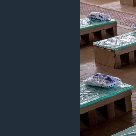
រចនា
សម្ព័ន្ធ​
រំលង​
និង​
ចូល​
ទៅ​
កាន់​
ទំព័រ​
ស្វែង​
រក