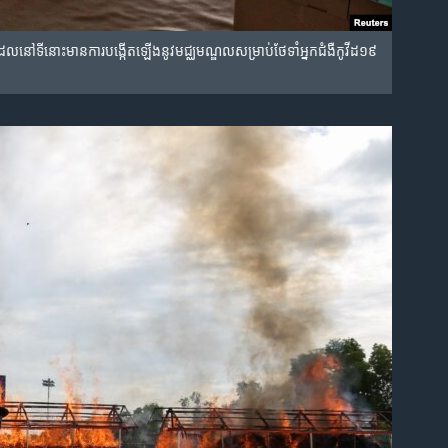
ដែល​នៅ​ទី​នោះ​មាន​ការ​បង្កើត​ឡើង​នូវ​មជ្ឈមណ្ឌល​សម្រាប់​ថែ​ទាំ​អ្នក​ជំងឺ​កូវីដ១៩