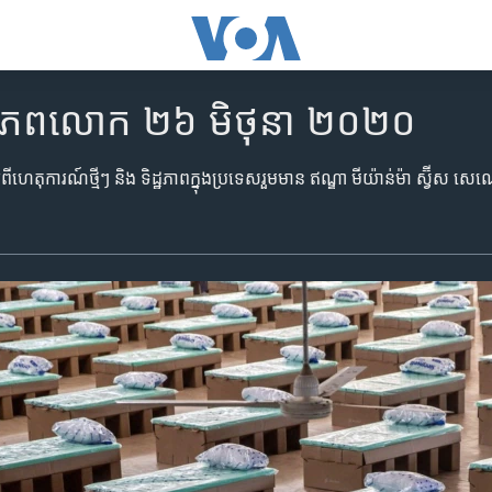
ិញ​ពិភពលោក ២៦ មិថុនា ២០២០
៍​អំពី​ហេតុការណ៍​ថ្មីៗ ​និង​ ទិដ្ឋភាព​ក្នុង​ប្រទេស​រួម​មាន ឥណ្ឌា មីយ៉ាន់ម៉ា ស្វ៊ីស ស