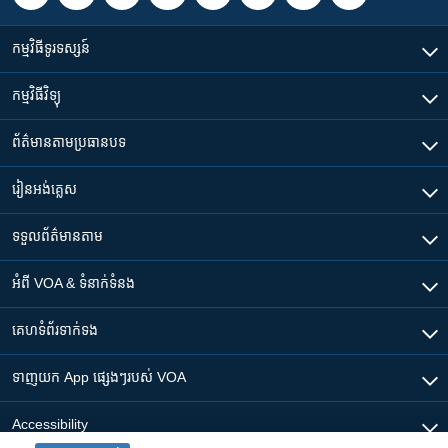
កម្មវិធី​ទូរទស្សន៍
កម្មវិធី​វិទ្យុ
ព័ត៌មាន​តាមប្រធានបទ​
រៀន​​អង់គ្លេស
ទទួល​ព័ត៌មាន​តាម
អំពី​ VOA & ទំនាក់ទំនង
គេហទំព័រ​​ទាក់ទង
ទាញយក​ App ផ្សេងៗ​របស់​ VOA
Accessibility