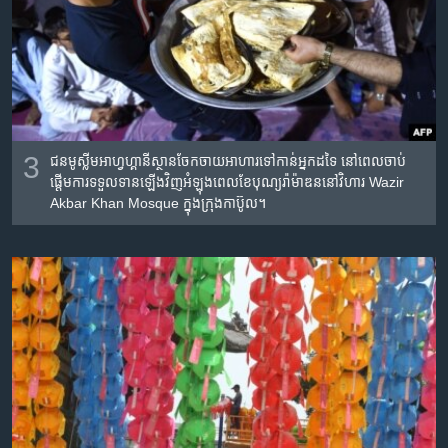
3
ជន​មូស្លីម​អាហ្វហ្គានីស្ថាន​ចែកចាយ​អាហារ​ទៅ​កាន់​អ្នក​ដទៃ នៅ​ពេល​ចាប់​
ផ្តើម​ការ​ទទួលទាន​ឡើង​វិញ​អំឡុងពេល​ខែ​បុណ្យ​រ៉ាម៉ា​ឌន​នៅ​វិហារ Wazir
Akbar Khan Mosque ក្នុង​ក្រុង​កាប៊ូល។