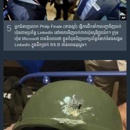
5
អ្នកជំនាញ​លោក Philip Finale (ខាងស្តាំ) ធ្វើ​ការ​ដឹកនាំ​ការបញ្ជា​ទិញលក់​
ហ៊ុន​តាម​ប្រព័ន្ធ​ LinkedIn នៅ​អាគារ​ទិញ​លក់​ភាគហ៊ុន​បូរី​ញូវយ៉ក។ ក្រុម
ហ៊ុន Microsoft បាន​និយាយ​ថា ខ្លួន​កំពុង​ទិញ​យក​ប្រព័ន្ធ​ទំនាក់ទំនង​សង្គម​
LinkedIn ក្នុង​ទឹក​ប្រាក់​ ២៦,២ ពាន់​លាន​ដុល្លារ។