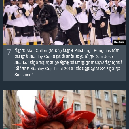
7
កីឡាករ​ Matt Cullen (លេខ៧) នៃ​ក្រុម​ Pittsburgh Penguins លើក​
ពាន​រង្វាន់​ Stanley Cup បន្ទាប់​ពី​យក​ជ័យជម្នះ​លើ​ក្រុម San Jose
Sharks នៅ​ក្នុង​ការ​ប្រកួត​ហ្គេម​ទី​ប្រាំមួយ​នៃ​ការ​ប្រកួត​ពានរង្វាន់​​កីឡា​ហុកឃី​
លើ​ទឹកក​ក Stanley Cup Final 2016 នៅ​ឯ​មជ្ឈមណ្ឌល SAP ក្នុង​ក្រុង
San Jose។