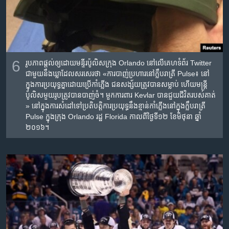
6
រូបភាព​ផ្តល់​ឲ្យ​ដោយ​មន្ទីរ​ប៉ូលិស​ក្រុង​ Orlando នៅ​លើ​គេហទំព័រ Twitter
ជាមួយ​នឹង​ឃ្លា​ដែល​សរសេរ​ថា «ការ​បាញ់​ប្រហារ​នៅ​ក្លឹបរាត្រី Pulse៖ ​នៅ​
ក្នុង​ការ​ប្រយុទ្ធគ្នា​ដោយ​ប្រើកាំភ្លើង​ ជន​សង្ស័យ​ត្រូវ​បាន​សម្លាប់ ហើយ​មន្រ្តី​
ប៉ូលិស​មួយ​រូប​ត្រូវ​បាន​បាញ់​ចំ។ មួកការពារ​ Kevlar បាន​ជួយ​ជីវិត​របស់​គាត់​
» នៅ​ក្នុង​ការ​សំដៅ​ទៅ​ប្រតិបត្តិការ​ប្រយុទ្ធ​នឹង​ខ្មាន់កាំភ្លើង​នៅ​ក្នុង​ក្លឹបរាត្រី
Pulse ក្នុង​ក្រុង​ Orlando រដ្ឋ​ Florida កាល​ពី​ថ្ងៃ​ទី១២ ខែ​មិថុនា ឆ្នាំ​
២០១៦។