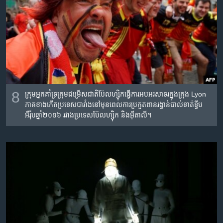
8
ក្រុម​អ្នកគាំទ្រ​ក្រុម​ជម្រើស​ជាតិ​ប៊ែលហ្ស៊ិក​ធ្វើ​ការ​អបអរសាទរ​ក្នុង​ក្រុង Lyon
ភាគ​ខាង​កើត​ប្រទេស​បារាំង​នៅ​មុន​ពេល​ការ​ប្រកួត​ពានរង្វាន់​បាល់ទាត់​ទ្វីប​
អឺរ៉ុប​ឆ្នាំ​២០១៦ រវាង​ប្រទេស​ប៊ែលហ្ស៊ិក និង​អ៊ីតាលី។