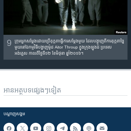
9
ក្រុម​អ្នកសម្តែង​ដោយ​ប្រើតុក្កតា​ធ្វើការ​សម្តែង​មួយ​ ដែល​បង្ហាញ​ពី​ការ​តុក្កតា​ច្នៃ​
មួយ​នៅ​ឯ​កម្មវិធី​បង្ហាញ​ម៉ូដ Aitor Throup ក្នុង​ក្រុង​ឡុងដ៍ ប្រទេស​
អង់គ្លេស កាល​ពី​ថ្ងៃទី​១២ ខែ​មិថុនា ឆ្នាំ​២០១៦។
អានអត្ថបទផ្សេងៗទៀត
បណ្តាញ​សង្គម