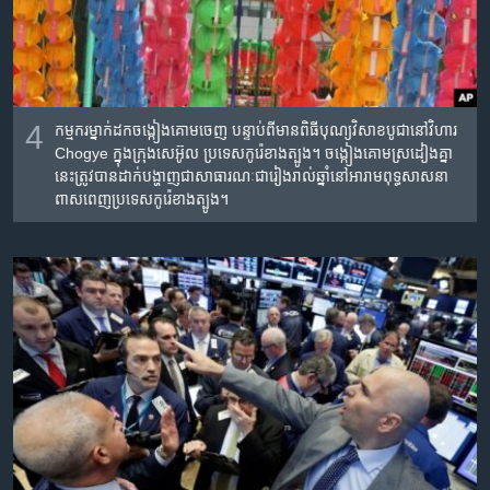
4
កម្មករ​ម្នាក់​ដក​ចង្កៀងគោម​ចេញ បន្ទាប់​ពី​មាន​ពិធីបុណ្យ​វិសាខបូជា​នៅ​វិហារ​
Chogye ក្នុង​ក្រុង​សេអ៊ូល ប្រទេស​កូរ៉េខាងត្បូង។ ចង្កៀងគោម​ស្រដៀងគ្នា​
នេះ​ត្រូវ​បាន​ដាក់បង្ហាញ​ជា​សាធារណៈ​ជា​រៀងរាល់ឆ្នាំ​នៅ​អារាម​ពុទ្ធសាសនា​
ពាសពេញ​ប្រទេស​កូរ៉េខាងត្បូង។