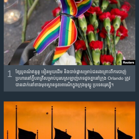
រចនា
សម្ព័ន្ធ​
Khmer English
រំលង​
និង​
បណ្តាញ​សង្គម
ចូល​
ទៅ​
កាន់​
ទំព័រ​
ភាសា
ស្វែង​
រក
1
ខ្សែបូ​ពណ៌​ឥន្ទនូ​ ទៀន​មួយ​ដើម និង​បាច់​ផ្កា​សម្រាប់​ជនរងគ្រោះ​ពី​ការ​បាញ់​
ប្រហារ​នៅ​ក្លឹបរាត្រី​សម្រាប់​បុរស​ស្រឡាញ់​ភេទ​ដូចគ្នា​នៅក្រុង​ Orlando ត្រូវ​
បាន​ដាក់​នៅ​ខាង​មុខ​ស្ថានទូត​អាមេរិក​ក្នុង​ក្រុង​មូស្គូ ប្រទេស​រុស្ស៊ី។