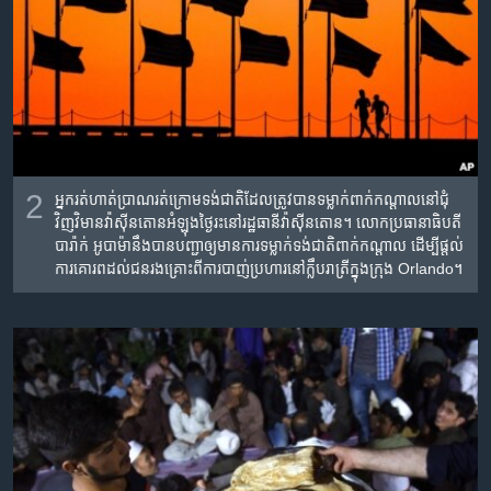
2
អ្នករត់​ហាត់​ប្រាណ​រត់​ក្រោម​ទង់ជាតិ​ដែល​ត្រូវ​បាន​ទម្លាក់​ពាក់កណ្តាល​នៅ​ជុំ
វិញ​វិមាន​វ៉ាស៊ីនតោន​អំឡុងថ្ងៃរះ​នៅ​រដ្ឋធានី​វ៉ាស៊ីនតោន។ លោក​ប្រធានាធិបតី​
បារ៉ាក់ អូបាម៉ា​នឹង​បាន​បញ្ជា​ឲ្យ​មាន​ការ​ទម្លាក់​ទង់ជាតិ​ពាក់កណ្តាល​ ដើម្បី​ផ្តល់​
ការ​គោរព​ដល់​ជនរងគ្រោះ​ពី​ការ​បាញ់​ប្រហារ​នៅ​ក្លឹបរាត្រី​ក្នុង​ក្រុង​ Orlando។