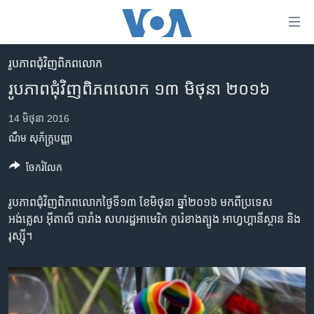
ភ្ជាប់​
ទៅ​
គេហទំព័រ​
រូបភាព​ជុំ​វិញ​ពិភពលោក
កម្ពុជា
ទាក់ទង
រូបភាព​ជុំវិញពិភពលោក ១៣ មិថុនា ២០១៦
រំលង​
អន្តរជាតិ
និង​
14 មិថុនា 2016
អាមេរិក
ចូល​
ណឹម សុភ័ក្រ្តបញ្ញា
ទៅ​​
ចិន
ទំព័រ​
ចែករំលែក
ហេឡូវីអូអេ
ព័ត៌មាន​​
តែ​
កម្ពុជាច្នៃប្រតិដ្ឋ
រូបភាព​ជុំវិញ​ពិភពលោក​ថ្ងៃទី​១៣ ខែ​មិថុនា ឆ្នាំ​២០១៦ មក​ពី​ប្រទេស​
ម្តង
អង់គ្លេស អ៊ីតាលី បារាំង សហរដ្ឋអាមេរិក កូរ៉េខាងត្បូង អាហ្វហ្គានីស្ថាន និង​
ព្រឹត្តិការណ៍ព័ត៌មាន
រំលង​
រុស្ស៊ី។
និង​
ទូរទស្សន៍ / វីដេអូ​
ចូល​
វិទ្យុ / ផតខាសថ៍
ទៅ​
ទំព័រ​
កម្មវិធីទាំងអស់