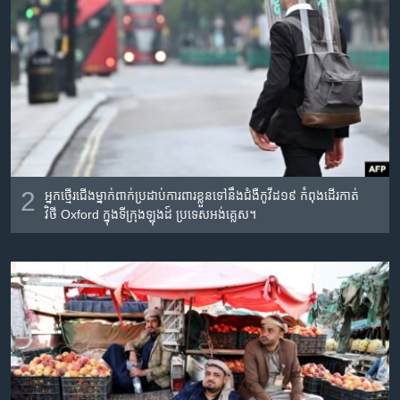
2
អ្នក​ថ្មើរជើង​ម្នាក់​ពាក់​ប្រដាប់​​ការពារ​ខ្លួន​ទៅ​នឹង​ជំងឺ​កូវីដ១៩ កំពុង​ដើរ​កាត់​
វិថី Oxford ក្នុង​ទីក្រុង​ឡុងដ៍ ប្រទេស​អង់គ្លេស។