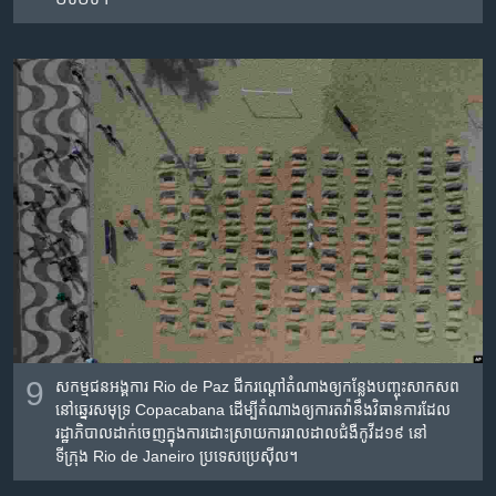
9
សកម្មជន​​អង្គការ Rio de Paz ជីក​រណ្ដៅ​តំណាង​ឲ្យ​កន្លែង​បញ្ចុះ​សាក​សព​
នៅ​ឆ្នេរ​សមុទ្រ Copacabana ដើម្បី​តំណាង​ឲ្យ​ការ​តវ៉ា​នឹង​វិធានការ​ដែល​
រដ្ឋាភិបាល​ដាក់​ចេញ​ក្នុង​ការ​ដោះ​ស្រាយ​ការ​រាល​ដាល​ជំងឺកូវីដ១៩ នៅ​
ទីក្រុង Rio de Janeiro ប្រទេស​ប្រេស៊ីល។