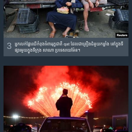
3
អ្នក​លក់​ផ្លែ​ឈើ​កំពុង​ទំពារ​រុក្ខជាតិ qat ដែល​ជា​គ្រឿងជំនួយ​កម្លាំង នៅ​ក្នុង​ទី
ផ្សារ​មួយ​ក្នុង​ទីក្រុង សាណា ប្រទេស​យេម៉ែន។