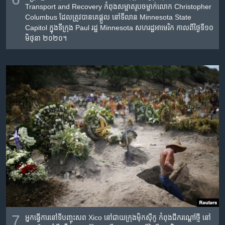
Transport and Recovery កំពុង​សម្អាត​រូបចម្លាក់​លោក Christopher
Columbus ដែល​ត្រូវ​បាន​គេ​ផ្ដួល នៅ​ទីលាន​ Minnesota State
Capitol ក្នុង​ទីក្រុង Paul រដ្ឋ​ Minnesota សហរដ្ឋ​អាមេរិក កាល​ពី​ថ្ងៃទី​១០
មិថុនា ២០២០។
7
អ្នក​ធ្វើ​ការ​នៅ​ទីបញ្ចុះ​សព​ Xico នៅ​ជាយ​ក្រុងម៉ិកស៊ីកូ កំពុង​ជីក​រណ្ដៅ​ថ្មី​ នៅ​