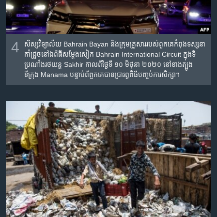
4
សិស្ស​វិទ្យាល័យ​ Bahrain Bayan និង​ក្រុម​គ្រួសារ​របស់​ពួក​គេ​កំពុង​ទស្សនា​
កាំ​ជ្រួច​នៅ​ឯ​ពិធី​សម្ដែង​សៀក Bahrain International Circuit ក្នុង​ទី
ប្រណាំង​រថ​យន្ត Sakhir កាល​ពី​ថ្ងៃ​ទី​ ១០ មិថុនា ២០២០ នៅ​ខាង​ត្បូង​
ទីក្រុង Manama បន្ទាប់​ពី​ពួក​គេ​បាន​ប្រារព្ធ​ពិធី​បញ្ចប់​ការ​សិក្សា។