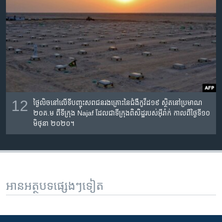
12
ថ្ងៃ​លិច​នៅ​លើ​ទី​បញ្ចុះ​សព​ជន​រងគ្រោះ​នៃ​ជំងឺ​កូវីដ១៩ ស្ថិត​នៅ​ប្រមាណ​
២០គ.ម ពី​ទីក្រុង​ Najaf ដែល​ជា​ទីក្រុង​ពិសិដ្ឋ​របស់​អ៊ីរ៉ាក់ កាល​ពី​ថ្ងៃ​ទី១០
មិថុនា ២០២០។
អានអត្ថបទផ្សេងៗទៀត