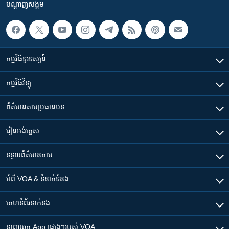
បណ្តាញ​សង្គម
កម្មវិធី​ទូរទស្សន៍
កម្មវិធី​វិទ្យុ
ព័ត៌មាន​តាមប្រធានបទ​
រៀន​​អង់គ្លេស
ទទួល​ព័ត៌មាន​តាម
អំពី​ VOA & ទំនាក់ទំនង
គេហទំព័រ​​ទាក់ទង
ទាញយក​ App ផ្សេងៗ​របស់​ VOA