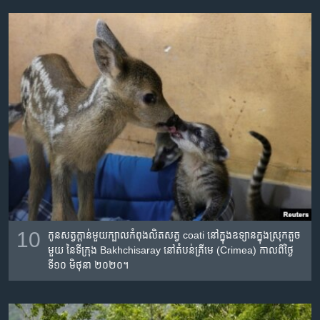
10
កូន​សត្វក្ដាន់មួយក្បាលកំពុង​លិត​សត្វ coati នៅ​ក្នុង​ឧទ្យាន​ក្នុង​ស្រុក​តួច​
មួយ​ នៃ​ទីក្រុង Bakhchisaray នៅ​តំបន់គ្រីមេ (Crimea) កាល​ពី​ថ្ងៃ​
ទី១០ មិថុនា ២០២០។