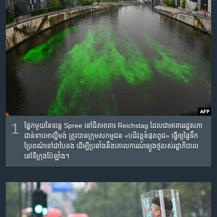
រចនា
សម្ព័ន្ធ​
Khmer English
រំលង​
និង​
បណ្តាញ​សង្គម
ចូល​
ទៅ​
កាន់​
ទំព័រ​
ភាសា
ស្វែង​
រក
1
ផ្នែក​មួយ​នៃ​ទន្លេ Spree នៅជិត​អាគារ Reichstag ដែល​ជា​អាគារ​រដ្ឋសភា​
ជាន់​ទាប​អាល្លឺមង់ ​ត្រូវ​បាន​​​ក្រុម​សកម្មជន «បដិវត្តន៍​ផុត​ពូជ» ធ្វើ​ឲ្យ​ផ្ទៃ​ទឹក​
ប្រែ​ពណ៌​ទៅ​ជា​បៃតង ដើម្បី​ប្រឆាំង​នឹងគោលការណ៍​ធ្យូង​ថ្ម​របស់​រដ្ឋាភិបាល
នៅ​ទីក្រុង​ប៊ែឡាំង។