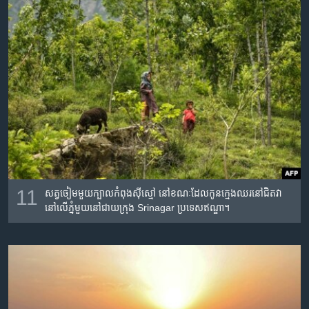
11
សត្វ​ចៀម​មួយ​ក្បាល​កំពុង​ស៊ី​ស្មៅ​ នៅ​ខណៈ​ដែល​កូន​ក្មេង​ឈរ​នៅ​ជិត​វា
នៅ​លើ​ភ្នំ​មួយ​នៅ​ជាយក្រុង Srinagar ប្រទេស​ឥណ្ឌា។