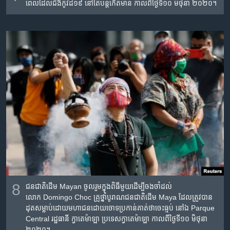
ពេល​ដែល​ជំងឺ​កូវីដ១៩ នៅ​តែ​បន្ត​កើត​មាន​ កាល​ពី​ថ្ងៃ​ទី​១០ មិថុនា ២០២០។
8
ជន​ជាតិ​ដើម​ Mayan ចូលរួម​ក្នុង​ពិធី​មួយ​ដើម្បី​ចង​ចាំ​ដល់​
លោក Domingo Choc គ្រូ​ថ្នាំ​បូរាណ​ជន​ជាតិ​ដើម Maya ដែល​ត្រូវ​បាន​
ដុត​សម្លាប់​ដោយ​មហា​ជនដោយ​ចោទ​ប្រកាន់​គាត់​ថាចេះ​ធ្មប់ នៅ​ឯ​ Parque
Central រដ្ឋធានី ក្វាតេម៉ាឡា ប្រទេស​​ក្វាតេម៉ាឡា កាល​ពី​ថ្ងៃ​ទី១០ មិថុនា
២០២០។