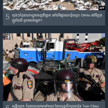
5
ក្មេងៗ​កំពុង​យក​ល្ហុង​ចេញ​ពី​ឡាន​ នៅ​ឯ​ទីផ្សារ​បោះ​ដុំ​ឈ្មោះ Okhla នៅ​ទីក្រុង​
ញូវដែលី ប្រទេស​ឥណ្ឌា។
6
មន្ត្រី​ល្បាត​ កំពុង​ឈរ​យាម​នៅខណៈ​ដែល​បុគ្គលិក​ក្រុមហ៊ុន Twin Cities