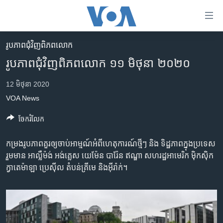
ភ្ជាប់​
ទៅ​
គេហទំព័រ​
រូបភាព​ជុំ​វិញ​ពិភពលោក
កម្ពុជា
ទាក់ទង
រូបភាព​ជុំវិញ​ពិភពលោក ១១ មិថុនា ២០២០
រំលង​
អន្តរជាតិ
និង​
12 មិថុនា 2020
អាមេរិក
ចូល​
VOA News
ទៅ​​
ចិន
ទំព័រ​
ចែករំលែក
ហេឡូវីអូអេ
ព័ត៌មាន​​
តែ​
កម្ពុជាច្នៃប្រតិដ្ឋ
កម្រង​រូប​ភាព​គួរ​ឲ្យ​ចាប់​អាម្មណ៍​អំពី​ហេតុការណ៍​ថ្មីៗ ​និង​ ទិដ្ឋភាព​ក្នុង​ប្រទេស​
ម្តង
រួម​មាន អាល្លឺម៉ង់ អង់គ្លេស យេម៉ែន បារ៉ែន ឥណ្ឌា សហរដ្ឋ​អាមេរិក ម៉ិកស៊ិក
ព្រឹត្តិការណ៍ព័ត៌មាន
រំលង​
ក្វាតេម៉ាឡា ប្រេស៊ីល តំបន់​គ្រីមេ និង​អ៊ីរ៉ាក់។
និង​
ទូរទស្សន៍ / វីដេអូ​
ចូល​
វិទ្យុ / ផតខាសថ៍
ទៅ​
ទំព័រ​
កម្មវិធីទាំងអស់