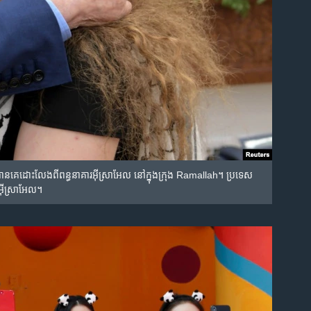
ន​គេ​ដោះលែង​ពី​ពន្ធនាគារ​អ៊ីស្រាអែល នៅ​ក្នុង​ក្រុង Ramallah។ ប្រទេស​
​អ៊ីស្រាអែល។