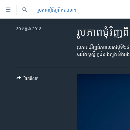
ភ្ជាប់​
រូបភាព​ជុំ​វិញ​ពិភពលោក
ទៅ​
គេហទំព័រ​
ស្វែង​
កម្ពុជា
រក
30 កក្កដា 2018
រូបភាព​ជុំវ
ទាក់ទង
អន្តរជាតិ
រំលង​
និង​
អាមេរិក
រូបភាព​ជុំវិញ​ពិភពលោក​ថ្ងៃទី២៩ 
ចូល​
បារាំង បូស្ន៊ី កូរ៉េ​ខាង​ត្បូង​ និង​អ
ចិន
ទៅ​​
ទំព័រ​
ហេឡូវីអូអេ
ព័ត៌មាន​​
កម្ពុជាច្នៃប្រតិដ្ឋ
ចែករំលែក
តែ​
ម្តង
ព្រឹត្តិការណ៍ព័ត៌មាន
រំលង​
ទូរទស្សន៍ / វីដេអូ​
និង​
ចូល​
វិទ្យុ / ផតខាសថ៍
ទៅ​
កម្មវិធីទាំងអស់
ទំព័រ​