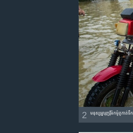
2
មនុស្សម្នា​រុញ​រ៉ឺម៉ក​ម៉ូតូ​កា