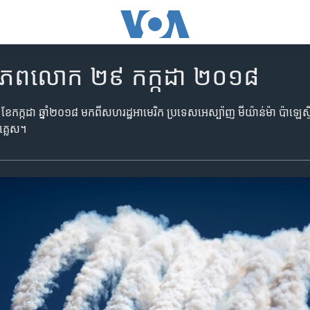
ិញ​ពិភពលោក ២៩ កក្កដា ២០១៨
ខែ​កក្កដា ឆ្នាំ​២០១៨ មក​ពី​សហរដ្ឋអាមេរិក ប្រទេស​អេស្ប៉ាញ មីយ៉ាន់ម៉ា ប៉ាឡេស្ទី
ង់គ្លេស។