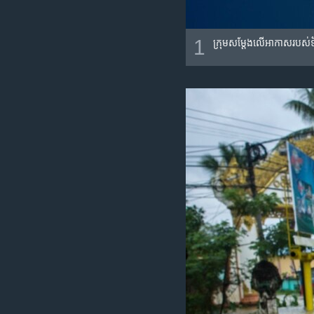
1
ក្រុម​សម្តែង​លើ​អាកាស​របស់