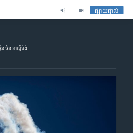
ផ្សាយផ្ទាល់
ន ចិន អាល្លឺម៉ង់