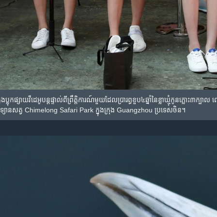
ក្នុង​ប្លុក​ផ្សាយ​វីដេអូ​បន្តផ្ទាល់​ពី​ព្រឹត្តិការណ៍​មួយ​ដែល​ប្រារព្ធ​ខួប​៤ឆ្នាំ​នៃ​ខ្លា​ឃ្មុ
ឧទ្យាន​សត្វ Chimelong Safari Park ក្នុង​ក្រុង Guangzhou ប្រទេស​ចិន។