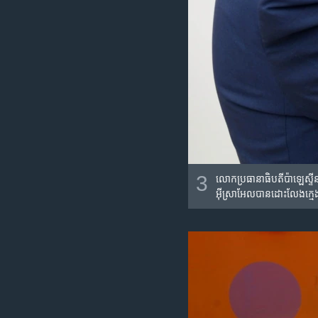
3
លោក​ប្រធានាធិបតី​ប៉ាឡេស្ទី
អ៊ីស្រាអែល​បាន​ដោះលែង​ក្មេង