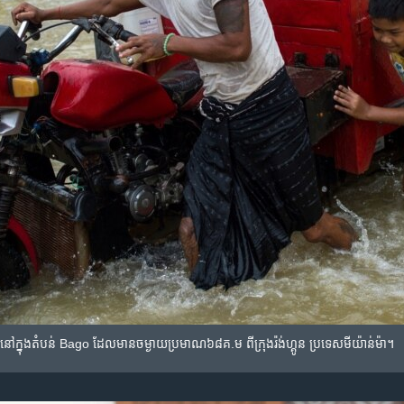
ត់​ទឹក​នៅ​ក្នុង​តំបន់ Bago ដែល​មាន​ចម្ងាយ​ប្រមាណ៦៨គ.ម ពី​ក្រុង​រ៉ង់ហ្គូន ប្រទេស​មីយ៉ាន់ម៉ា។