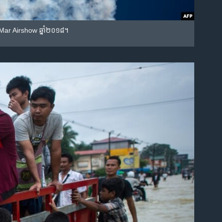
del Mar Airshow ឆ្នាំ២០១៨។