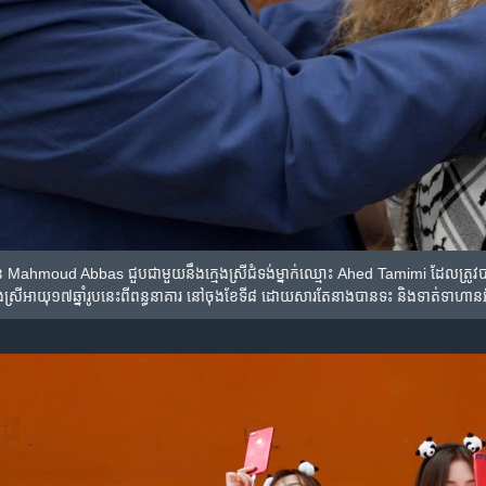
ន Mahmoud Abbas ជួប​ជាមួយ​នឹង​ក្មេង​ស្រី​ជំទង់​ម្នាក់​ឈ្មោះ Ahed Tamimi ដែល​ត្រូវ​បា
ស្រី​អាយុ១៧ឆ្នាំ​រូប​នេះ​ពី​ពន្ធនាគារ នៅ​ចុង​ខែទី៨​ ដោយសារ​តែ​នាង​បាន​ទះ និង​ទាត់​ទាហាន