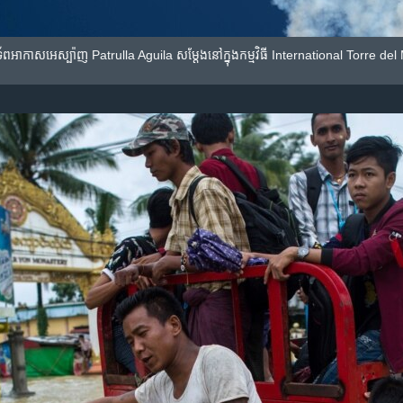
​ទ័ព​អាកាស​អេស្ប៉ាញ Patrulla Aguila សម្តែង​នៅ​ក្នុង​កម្មវិធី International Torre 