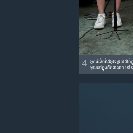
4
អ្នក​ផលិត​វីដេអូ​សម្រាប់​ដាក់​
មួយ​នៅ​ក្នុង​ពិភពលោក នៅ​