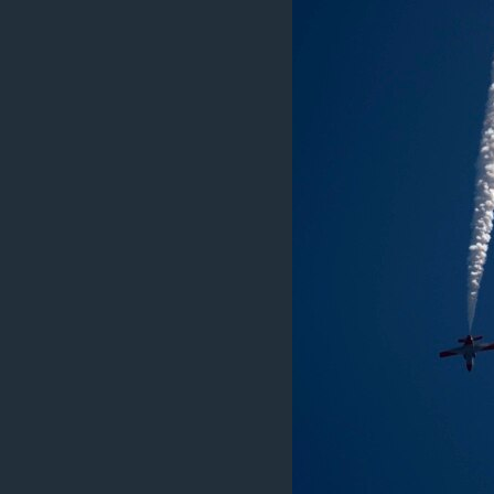
រចនា
សម្ព័ន្ធ​
រំលង​
និង​
ចូល​
ទៅ​
កាន់​
ទំព័រ​
ស្វែង​
រក