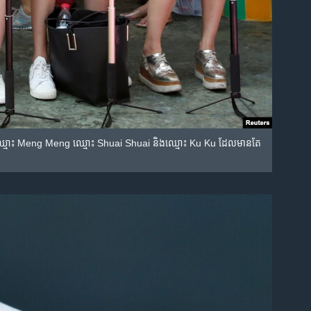
ំ​កូន​ភ្លោះ៣ក្បាល ឈ្មោះ Meng Meng ឈ្មោះ Shuai Shuai និង​ឈ្មោះ Ku Ku ដែល​មាន​តែ​