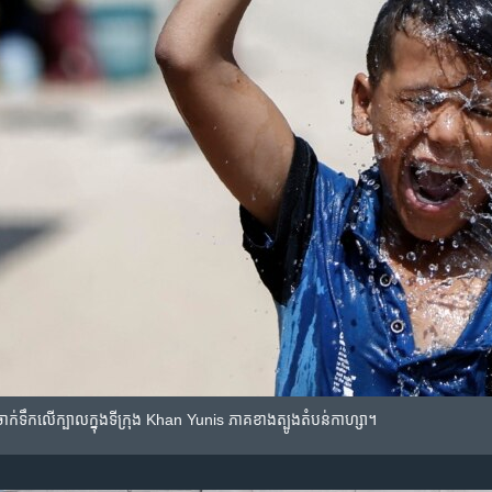
ន​ចាក់ទឹក​លើក្បាល​ក្នុង​ទីក្រុង Khan Yunis ភាគខាងត្បូង​តំបន់កាហ្សា។