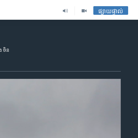
ផ្សាយផ្ទាល់
ង ចិន