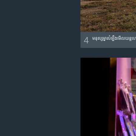
4
មនុស្ស​ម្នា​សំឡឹងមើល​យន្