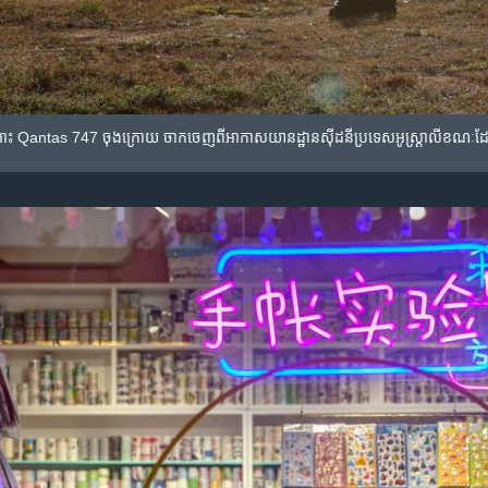
តហោះ Qantas 747 ចុងក្រោយ​ ចាកចេញពី​អាកាសយានដ្ឋានស៊ីដនីប្រទេស​អូស្ត្រាលីខណៈដែល​