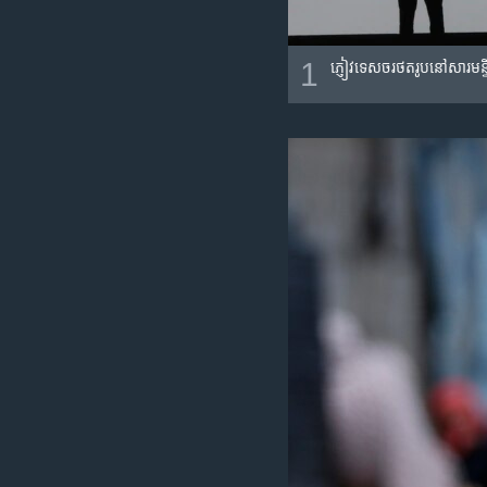
1
ភ្ញៀវទេសចរ​ថតរូប​នៅ​សារមន្ទីរជ