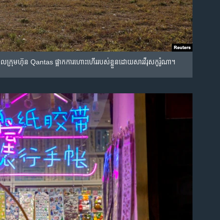
ក្រុមហ៊ុន Qantas ផ្អាក​ការហោះហើររបស់ខ្លួន​ដោយសារ​វីរុសកូរ៉ូណា។