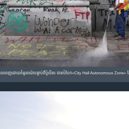
វដើរដែល​ពេញ​ដោយ​គំនូរពណ៌​បន្ទាប់ពី​ប៉ូលិស បាន​បំបែក​«City Hall Autonomous Zone» 