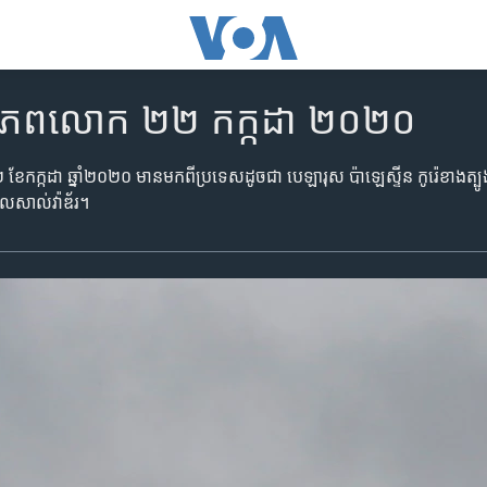
ិញពិភពលោក ២២ កក្កដា ២០២០
 ខែកក្កដា ឆ្នាំ២០២០ មានមកពីប្រទេស​ដូចជា បេឡារុស ប៉ាឡេស្ទីន កូរ៉េខាងត្បូ
អែលសាល់វ៉ាឌ័រ។