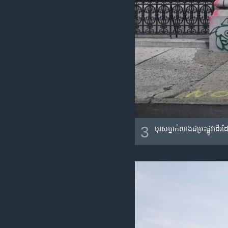
3
បុរស​ម្នាក់​លាងជម្រះ​ផ្លូ