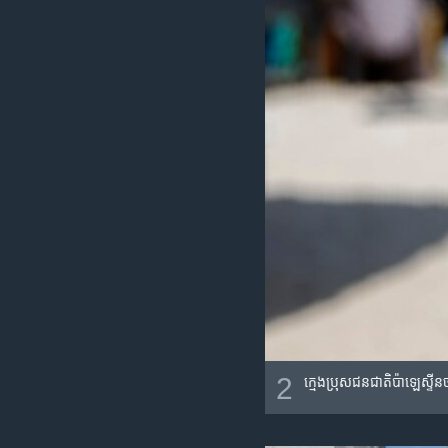
2
ក្មេង​ប្រុស​ជនជាតិ​ប៉ាឡេស្ទី