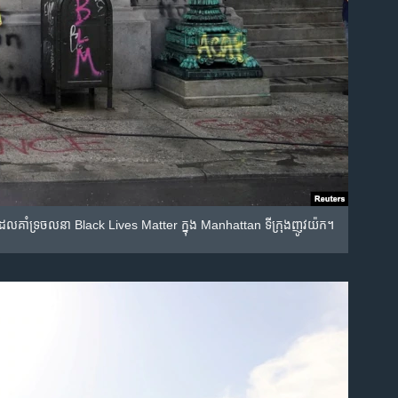
ដែល​គាំទ្រ​ចលនា Black Lives Matter ក្នុង​ Manhattan ទីក្រុង​ញូវយ៉ក។