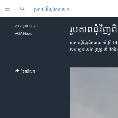
ភ្ជាប់​
រូបភាព​ជុំ​វិញ​ពិភពលោក
ទៅ​
គេហទំព័រ​
ស្វែង​
កម្ពុជា
រក
23 កក្កដា 2020
រូបភាព​ជុំវ
ទាក់ទង
អន្តរជាតិ
VOA News
រំលង​
និង​
អាមេរិក
រូបភាព​ជុំវិញពិភពលោកថ្ងៃទី ២២
ចូល​
សហរដ្ឋអាមេរិក អូស្ត្រាលី និង
ចិន
ទៅ​​
ទំព័រ​
ហេឡូវីអូអេ
ព័ត៌មាន​​
កម្ពុជាច្នៃប្រតិដ្ឋ
ចែករំលែក
តែ​
ម្តង
ព្រឹត្តិការណ៍ព័ត៌មាន
រំលង​
ទូរទស្សន៍ / វីដេអូ​
និង​
ចូល​
វិទ្យុ / ផតខាសថ៍
ទៅ​
កម្មវិធីទាំងអស់
ទំព័រ​