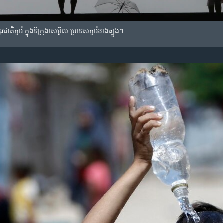
ាតិកូរ៉េ​ ក្នុង​ទីក្រុង​សេអ៊ូល ប្រទេស​កូរ៉េខាងត្បូង។