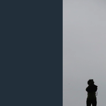
រចនា
សម្ព័ន្ធ​
រំលង​
និង​
ចូល​
ទៅ​
កាន់​
ទំព័រ​
ស្វែង​
រក