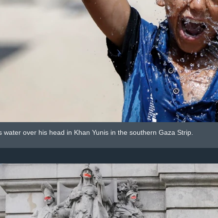
s water over his head in Khan Yunis in the southern Gaza Strip.