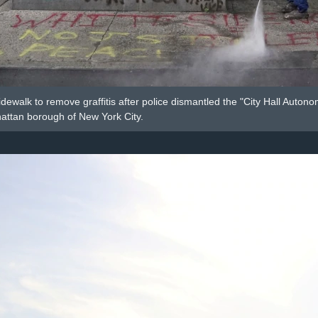
dewalk to remove graffitis after police dismantled the "City Hall Auton
ttan borough of New York City.