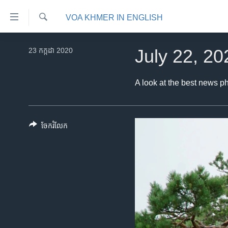
ភ្ជាប់​
VOA KHMER IN ENGLISH
ទៅ​
គេហទំព័រ​
ស្វែង​
កម្ពុជា
រក
23 កក្កដា 2020
July 22, 20
ទាក់ទង
អន្តរជាតិ
រំលង​
និង​
អាមេរិក
A look at the best news p
ចូល​
ចិន
ទៅ​​
ទំព័រ​
ហេឡូវីអូអេ
ចែករំលែក
ព័ត៌មាន​​
កម្ពុជាច្នៃប្រតិដ្ឋ
តែ​
ម្តង
ព្រឹត្តិការណ៍ព័ត៌មាន
រំលង​
ទូរទស្សន៍ / វីដេអូ​
និង​
ចូល​
វិទ្យុ / ផតខាសថ៍
ទៅ​
កម្មវិធីទាំងអស់
ទំព័រ​