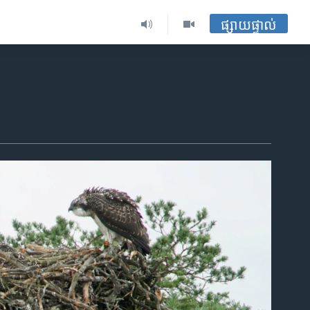
ផ្សាយផ្ទាល់