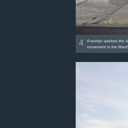
4
A worker washes the si
movement in the Manha