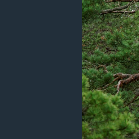
រចនា
សម្ព័ន្ធ​
រំលង​
និង​
ចូល​
ទៅ​
កាន់​
ទំព័រ​
ស្វែង​
រក