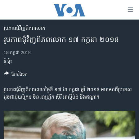
ភ្ជាប់​
ទៅ​
គេហទំព័រ​
រូបភាព​ជុំ​វិញ​ពិភពលោក
កម្ពុជា
ទាក់ទង
រូបភាពជុំវិញពិភពលោក ១៧ កក្កដា ២០១៨
រំលង​
អន្តរជាតិ
និង​
18 កក្កដា 2018
អាមេរិក
ចូល​
ទុំ ម្លិះ
ទៅ​​
ចិន
ទំព័រ​
ចែករំលែក
ហេឡូវីអូអេ
ព័ត៌មាន​​
តែ​
កម្ពុជាច្នៃប្រតិដ្ឋ
រូបភាព​ជុំវិញ​ពិភពលោកថ្ងៃទី ១៧ ខែ កក្កដា ឆ្នាំ ២០១៨ មាន​មកពី​ប្រទេស​
ម្តង
ដូចជា​អ៊ុយក្រែន ចិន អាហ្វ្រិក​ ស៊ីរី អាល្លឺម៉ង់​ និងឥណ្ឌា។
ព្រឹត្តិការណ៍ព័ត៌មាន
រំលង​
និង​
ទូរទស្សន៍ / វីដេអូ​
ចូល​
វិទ្យុ / ផតខាសថ៍
ទៅ​
ទំព័រ​
កម្មវិធីទាំងអស់