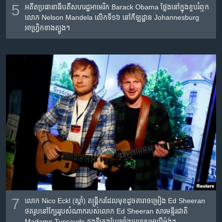
5
អតីត​ប្រធានាធីបតី​សហរដ្ឋ​អាមេរិក​ Barack Obama ថ្លែងនៅក្នុង​ខួប​រំឮក​
លោក Nelson Mandela លើកទី​១៦ នៅ​កីឡដ្ឋាន Johannesburg
អាហ្រ្វិក​ខាងត្បូង។
7
លោក Nico Eckl (ស្តាំ) តន្រ្តីករ​ដែល​មុខ​ដូច​តារាចម្រៀង Ed Sheeran​
ថត​រូប​នៅក្បែរ​រូបសំណាករបស់​លោក Ed Sheeran សារមន្ទីរជាតិ​
Madame Tussauds ក្នុង​ទីក្រុង​បែរឡាំង​ប្រទេស​អាល្លឺម៉ង់។