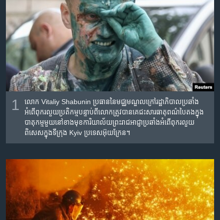
រចនា
សម្ព័ន្ធ​
Khmer English
រំលង​
និង​
បណ្តាញ​សង្គម
ចូល​
ទៅ​
កាន់​
ទំព័រ​
ភាសា
ស្វែង​
1
លោក Vitaliy Shabunin ប្រធាន​នៃ​មជ្ឈមណ្ឌល​ក្រៅ​រដ្ឋាភិបាល​ប្រឆាំង​
រក
អំពើ​ពុករលួយ​ប្រតិកម្ម​បន្ទាប់​ពី​លោក​ត្រូវ​បាន​គេ​ជះ​សារធាតុ​ពណ៌បៃតង​ក្នុង​
បាតុកម្ម​មួយ​នៅ​ខាងមុខ​ការិយាល័យព្រះរាជអាជ្ញា​ប្រឆាំង​អំពើ​ពុករលួយ​
ពិសេស​ក្នុង​ទីក្រុង​ Kyiv ប្រទេស​អ៊ុយក្រែន។