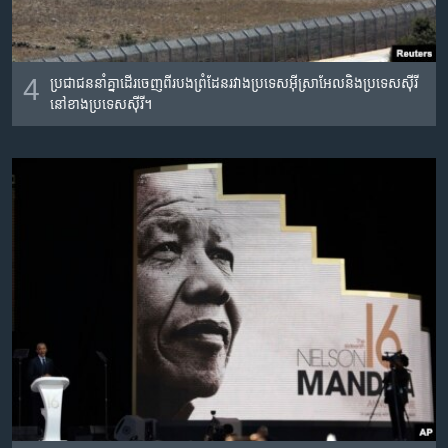
4
ប្រជាជន​នាំគ្នា​ដើរ​ចេញ​ពី​របង​ព្រំដែន​រវាង​ប្រទេស​អ៊ីស្រាអែល​និង​ប្រទេស​ស៊ីរី
នៅ​ខាង​ប្រទេសស៊ីរី​។