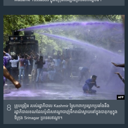
8
គ្រូបង្រៀន​ របស់​រដ្ឋាភិបាល Kashmir ស្រែក​ពាក្យស្លោក​ប្រឆាំង​នឹង​
រដ្ឋាភិបាល​ខណ​ដែល​ប៉ូលិស​ឥណ្ឌា​បាញ់​ទឹក​ពណ៌ស្វាយ​នៅ​ក្នុង​បាតុកម្ម​ក្នុង​
ទីក្រុង​ Srinagar ប្រទេស​ឥណ្ឌា។