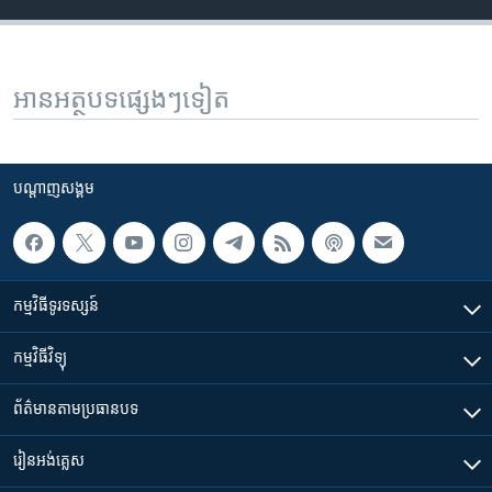
អានអត្ថបទផ្សេងៗទៀត
បណ្តាញ​សង្គម
កម្មវិធី​ទូរទស្សន៍
កម្មវិធី​វិទ្យុ
ព័ត៌មាន​តាមប្រធានបទ​
រៀន​​អង់គ្លេស