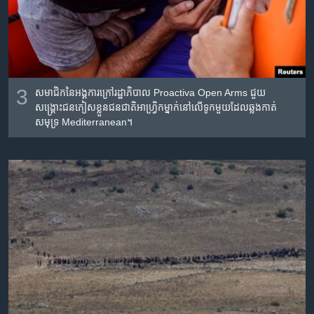
3
សមាជិក​នៃ​អង្គការក្រៅ​រដ្ឋាភិបាល Proactiva Open Arms ជួយ​
សង្រ្គោះជនភៀសខ្លួន​ជនជាតិ​អាហ្រ្វិក​ម្នាក់​នៅ​លើ​ទូក​មួយ​ដែល​ឆ្លង​កាត់
សមុទ្រ Mediterranean។