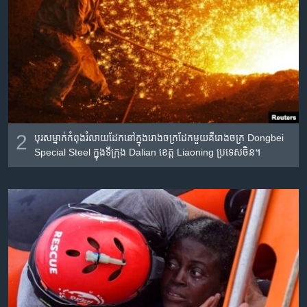
2
បុរស​ម្នាក់​កំពុង​រំលាយ​ដែក​នៅ​ក្នុង​រោងចក្រ​ដែក​មួយ​គឺ​រោងចក្រ Dongbei
Special Steel ក្នុង​ទីក្រុង Dalian​ ខេត្ត​ Liaoning ប្រទេស​ចិន។​