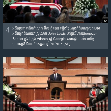
4
អតីត​ប្រធានាធិបតី​លោក ប៊ីល គ្លីនតុន ឡើង​ថ្លែង​ក្នុង​ពិធី​បុណ្យសព​របស់​
អតីត​អ្នកតំណាងរាស្ត្រ​លោក John Lewis នៅ​ព្រះវិហារEbenezer
Baptist ក្នុង​ទីក្រុង Atlanta រដ្ឋ Georgia សហរដ្ឋ​អាមេរិក នៅ​ថ្ងៃ
ព្រហស្បតិ៍ ទី៣០ ខែកក្កដា ឆ្នាំ ២០២០។ (AP)