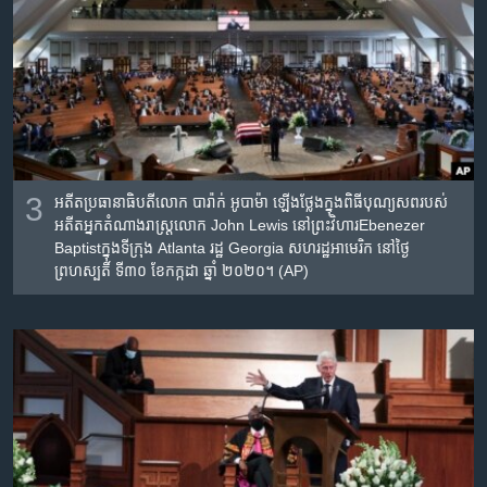
3
អតីត​ប្រធានាធិបតី​លោក បារ៉ាក់ អូបាម៉ា ឡើង​ថ្លែង​ក្នុង​ពិធី​បុណ្យសព​របស់​
អតីត​អ្នកតំណាងរាស្ត្រ​លោក John Lewis នៅ​ព្រះវិហារEbenezer
Baptistក្នុង​ទីក្រុង Atlanta រដ្ឋ Georgia សហរដ្ឋ​អាមេរិក នៅ​ថ្ងៃ
ព្រហស្បតិ៍ ទី៣០ ខែកក្កដា ឆ្នាំ ២០២០។ (AP)