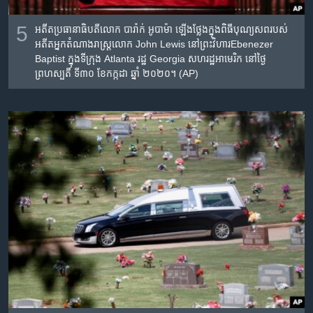
5
អតីត​ប្រធានាធិបតី​លោក បារ៉ាក់ អូបាម៉ា ឡើង​ថ្លែង​ក្នុង​ពិធី​បុណ្យសព​របស់​
អតីត​អ្នកតំណាងរាស្ត្រ​លោក John Lewis នៅ​ព្រះវិហារEbenezer
Baptist ក្នុង​ទីក្រុង Atlanta រដ្ឋ Georgia សហរដ្ឋ​អាមេរិក នៅ​ថ្ងៃ
ព្រហស្បតិ៍ ទី៣០ ខែកក្កដា ឆ្នាំ ២០២០។ (AP)