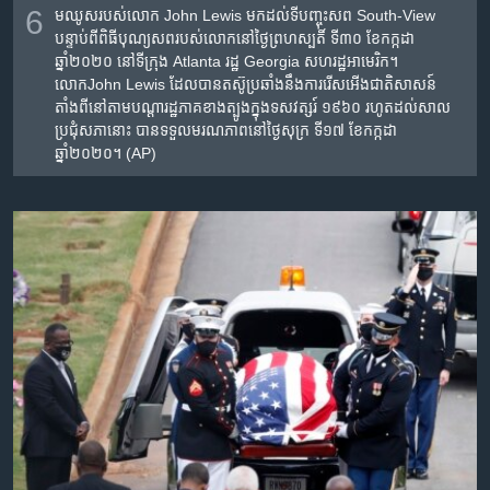
6
មឈូស​របស់​លោក John Lewis មក​ដល់​ទីបញ្ចុះសព South-View
បន្ទាប់ពី​ពិធី​បុណ្យសព​របស់​លោក​នៅ​ថ្ងៃព្រហស្បតិ៍ ទី៣០ ខែកក្កដា
ឆ្នាំ២០២០ នៅ​ទីក្រុង Atlanta រដ្ឋ Georgia សហរដ្ឋ​អាមេរិក។
លោកJohn Lewis ដែល​បាន​តស៊ូប្រឆាំង​នឹង​ការរើសអើង​ជាតិសាសន៍​
តាំងពី​នៅ​តាម​បណ្តា​​រដ្ឋ​ភាគខាងត្បូង​ក្នុង​ទសវត្សរ៍ ១៩៦០ រហូត​ដល់​សាល
ប្រជុំសភា​នោះ បាន​ទទួល​មរណភាព​នៅ​ថ្ងៃសុក្រ ទី១៧ ខែកក្កដា
ឆ្នាំ២០២០។ (AP)