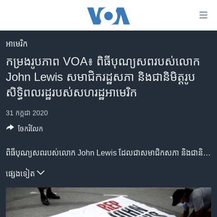
ភ្ជាប់​
ទៅ​
គេហទំព័រ​
អាមេរិក​
កម្ពុជា
ទាក់ទង
កម្រង​រូបភាព VOA៖ ពិធី​បុណ្យសព​របស់​លោក
រំលង​
អន្តរជាតិ
John Lewis សមាជិក​រដ្ឋសភា និង​ជា​និមិត្តរូប​
និង​
អាមេរិក
សិទ្ធិពល​រដ្ឋ​​របស់​សហរដ្ឋ​អាមេរិក
ចូល​
ទៅ​​
ចិន
31 កក្កដា 2020
ទំព័រ​
ហេឡូវីអូអេ
ព័ត៌មាន​​
ចែករំលែក
តែ​
កម្ពុជាច្នៃប្រតិដ្ឋ
ម្តង
ពិធីបុណ្យសព​របស់​លោក John Lewis ដែល​ជា​សមាជិក​សភា និង​ជា​និមិត្តិរូប​សិទ្ធិ​ពល​រដ្ឋរបស់​សហរដ្ឋ​អាមេរិក បានធ្វើឡើង​នៅក្នុង​ព្រះវិហារ Ebenezer Baptist នៅ​ទីក្រុង Atlanta រដ្ឋ Georgia សហរដ្ឋ​អាមេរិក។ នៅក្នុង​ពិធី​បុណ្យ​សព​នេះ ក៏​មាន​ការអញ្ជើញ​ចូលរួម​ពី​សំណាក់​អតីត​ប្រធានាធិបតី​លោក ប៊ីល គ្លីនតុន និង​លោក បារ៉ាក់ អូបាម៉ា ផងដែរ។ លោក John Lewis បាន​ទទួល​មរណភាព​ក្នុង​ជន្មាយុ ៨០ឆ្នាំ ដោយសារ​ជំងឺ​មហារីក​លំពែង កាលពី​ថ្ងៃសុក្រ ទី១៧ ខែកក្កដា ឆ្នាំ២០២០។ សព​របស់​លោកJohn Lewis ត្រូវ​បាន​បញ្ចុះ​នៅ​ទីបញ្ចុះសព South-View ទីក្រុង Atlanta រដ្ឋ Georgia សហរដ្ឋ​អាមេរិក៕
ព្រឹត្តិការណ៍ព័ត៌មាន
រំលង​
និង​
ទូរទស្សន៍ / វីដេអូ​
ផ្សេង​ទៀត
ចូល​
វិទ្យុ / ផតខាសថ៍
ទៅ​
ទំព័រ​
កម្មវិធីទាំងអស់