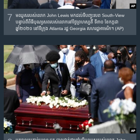
7
មឈូស​របស់​លោក John Lewis មក​ដល់​ទីបញ្ចុះសព South-View
បន្ទាប់ពី​ពិធី​បុណ្យសព​របស់​លោក​នៅ​ថ្ងៃព្រហស្បតិ៍ ទី៣០ ខែកក្កដា
ឆ្នាំ២០២០ នៅ​ទីក្រុង Atlanta រដ្ឋ Georgia សហរដ្ឋ​អាមេរិក។ (AP)
អ្នកចូលរួម​កាន់​មរណៈទុក្ខ បាន​ដាក់​ផ្កា​នៅ​លើ​មឈូស​របស់​លោក John