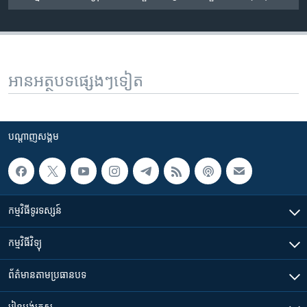
អានអត្ថបទផ្សេងៗទៀត
បណ្តាញ​សង្គម
កម្មវិធី​ទូរទស្សន៍
កម្មវិធី​វិទ្យុ
ព័ត៌មាន​តាមប្រធានបទ​
រៀន​​អង់គ្លេស