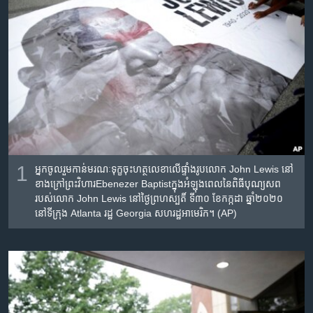
រចនា
សម្ព័ន្ធ​
Khmer English
រំលង​
និង​
បណ្តាញ​សង្គម
ចូល​
ទៅ​
កាន់​
ទំព័រ​
ភាសា
ស្វែង​
រក
1
អ្នកចូលរួម​កាន់​មរណៈទុក្ខ​ចុះ​ហត្ថលេខា​លើ​ផ្ទាំងរូប​លោក John Lewis នៅ​
ខាងក្រៅ​ព្រះវិហារEbenezer Baptistក្នុង​អំឡុងពេល​នៃ​ពិធី​បុណ្យសព​
របស់​លោក John Lewis នៅ​ថ្ងៃព្រហស្បតិ៍ ទី៣០ ខែកក្កដា ឆ្នាំ២០២០
នៅ​ទីក្រុង Atlanta រដ្ឋ Georgia សហរដ្ឋ​អាមេរិក។ (AP)