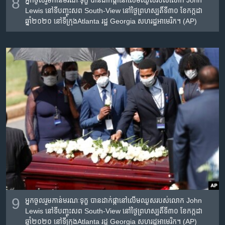
8
Lewis នៅ​ទីបញ្ចុះសព South-View នៅ​ថ្ងៃព្រហស្បតិ៍ទី៣០ ខែកក្កដា
ឆ្នាំ២០២០ នៅ​ទីក្រុងAtlanta រដ្ឋ Georgia សហរដ្ឋ​អាមេរិក។ (AP)
9
អ្នកចូលរួម​កាន់​មរណៈទុក្ខ បាន​ដាក់​ផ្កា​នៅ​លើ​មឈូស​របស់​លោក John
Lewis នៅ​ទីបញ្ចុះសព South-View នៅ​ថ្ងៃព្រហស្បតិ៍ទី៣០ ខែកក្កដា
ឆ្នាំ២០២០ នៅ​ទីក្រុងAtlanta រដ្ឋ Georgia សហរដ្ឋ​អាមេរិក។ (AP)