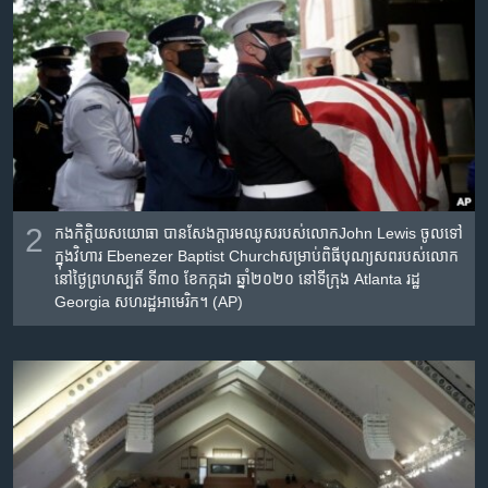
2
កងកិត្តិយស​យោធា បាន​សែង​ក្ដារមឈូស​របស់​លោកJohn Lewis ចូល​ទៅ​
ក្នុង​វិហារ Ebenezer Baptist Churchសម្រាប់​ពិធី​បុណ្យសព​របស់​លោក​
នៅ​ថ្ងៃព្រហស្បតិ៍ ទី៣០ ខែកក្កដា ឆ្នាំ២០២០ នៅ​ទីក្រុង Atlanta រដ្ឋ
Georgia សហរដ្ឋ​អាមេរិក។ (AP)