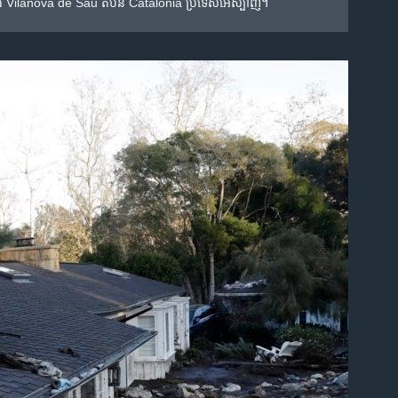
នុង​ទីក្រុង Vilanova de Sau តំបន់ ​Catalonia ប្រទេស​អេស្ប៉ាញ។