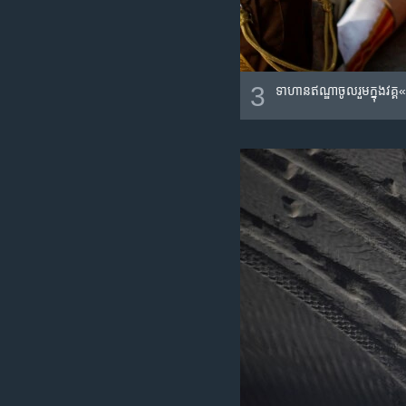
3
ទាហាន​​ឥណ្ឌា​ចូលរួម​ក្នុង​វគ្គ