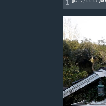
1
ព្រះ​វិហារ​គ្រិស្ត​សាសនា​មួយ