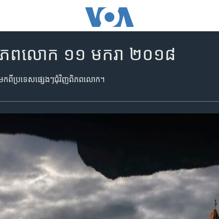
ិញ​ពិភពលោក ១១ មករា ២០១៨
ានា​មក​ពី​ប្រទេស​ផ្សេងៗ​ជុំវិញ​ពិភពលោក។