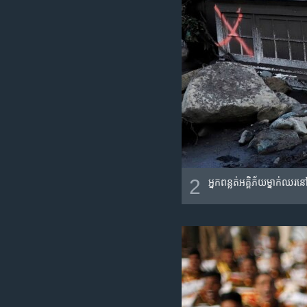
2
អ្នក​ពន្លត់​អគ្គិភ័យ​ម្នាក់​ឈរ