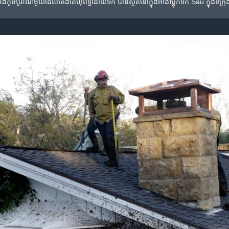
​ និង​ភូមិ​បូរាណ​មួយ​ដែល​តែង​តែ​ហ៊ុំព័ទ្ធ​ដោយ​ទឹក បាន​ស្ថិត​នៅ​ក្នុង​អាង​ស្តុកទឹក​ Sau ក្