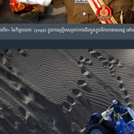
​«សើច»​ នៃកីឡា​យោគៈ (yoga) ក្នុង​ការ​ត្រៀម​សម្រាប់​ការ​ដើរ​ក្បួន​ក្នុង​ទិវាសាធារណរដ្ឋ នៅ​​ពេល​