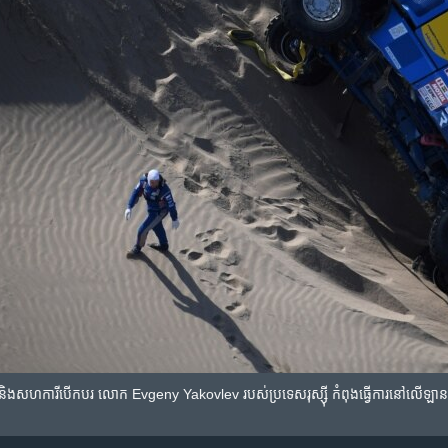
ការី​បើក​បរ​​ លោក Evgeny Yakovlev របស់​ប្រទេស​រុស្ស៊ី​ កំពុង​ធ្វើ​ការ​នៅ​លើ​ឡាន​កា