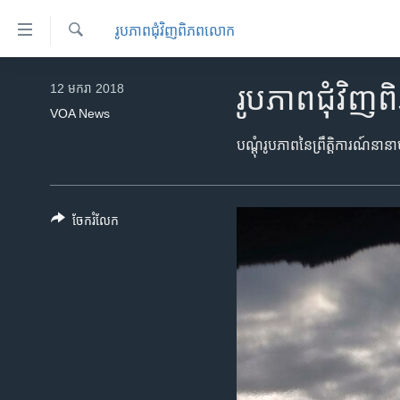
ភ្ជាប់​
រូបភាព​ជុំ​វិញ​ពិភពលោក
ទៅ​
គេហទំព័រ​
ស្វែង​
កម្ពុជា
រក
12 មករា 2018
រូបភាព​ជុំវ
ទាក់ទង
អន្តរជាតិ
VOA News
រំលង​
និង​
អាមេរិក
បណ្ដុំ​រូបភាព​នៃ​ព្រឹត្តិការណ៍​ន
ចូល​
ចិន
ទៅ​​
ទំព័រ​
ហេឡូវីអូអេ
ចែករំលែក
ព័ត៌មាន​​
កម្ពុជាច្នៃប្រតិដ្ឋ
តែ​
ម្តង
ព្រឹត្តិការណ៍ព័ត៌មាន
រំលង​
ទូរទស្សន៍ / វីដេអូ​
និង​
ចូល​
វិទ្យុ / ផតខាសថ៍
ទៅ​
កម្មវិធីទាំងអស់
ទំព័រ​