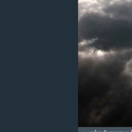
រចនា
សម្ព័ន្ធ​
រំលង​
និង​
ចូល​
ទៅ​
កាន់​
ទំព័រ​
ស្វែង​
រក