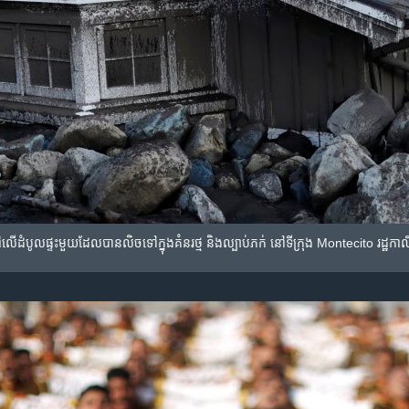
​នៅ​លើ​ដំបូល​ផ្ទះ​មួយ​ដែល​បាន​លិច​ទៅ​ក្នុង​គំនរ​ថ្ម និង​ល្បាប់​ភក់ នៅ​ទីក្រុង Montecito រដ្ឋ​