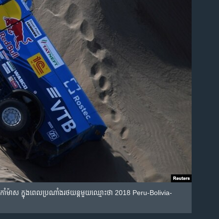
ំម៉ាស​ ក្នុង​ពេល​ប្រណាំង​​រថ​យន្ត​មួយ​ឈ្មោះ​ថា 2018 Peru-Bolivia-