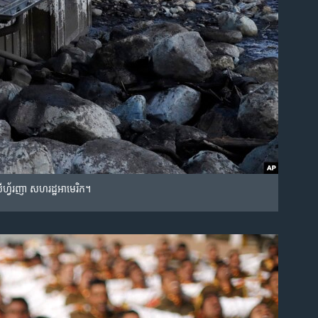
កាលីហ្វ័រញា សហរដ្ឋ​អាមេរិក។