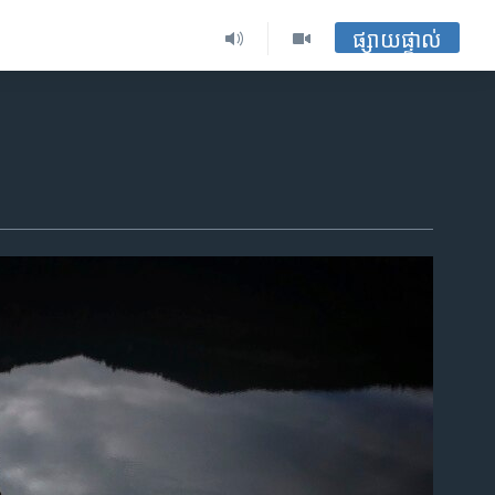
ផ្សាយផ្ទាល់