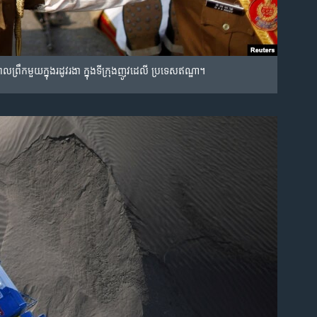
ព្រឹក​មួយ​ក្នុង​រដូវ​រងា ក្នុង​​ទីក្រុង​ញូវដេលី ប្រទេស​ឥណ្ឌា។