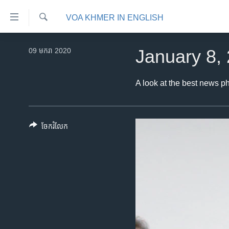
ភ្ជាប់​
VOA KHMER IN ENGLISH
ទៅ​
គេហទំព័រ​
ស្វែង​
កម្ពុជា
រក
09 មករា 2020
January 8,
ទាក់ទង
អន្តរជាតិ
រំលង​
និង​
អាមេរិក
A look at the best news p
ចូល​
ចិន
ទៅ​​
ទំព័រ​
ហេឡូវីអូអេ
ចែករំលែក
ព័ត៌មាន​​
កម្ពុជាច្នៃប្រតិដ្ឋ
តែ​
ម្តង
ព្រឹត្តិការណ៍ព័ត៌មាន
រំលង​
ទូរទស្សន៍ / វីដេអូ​
និង​
ចូល​
វិទ្យុ / ផតខាសថ៍
ទៅ​
កម្មវិធីទាំងអស់
ទំព័រ​