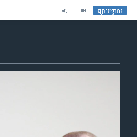
ផ្សាយផ្ទាល់