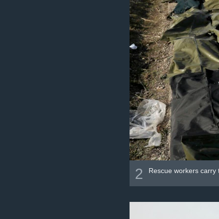
2
Rescue workers carry t