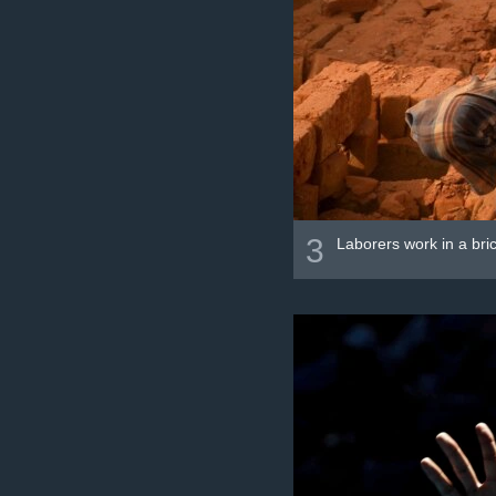
3
Laborers work in a bri