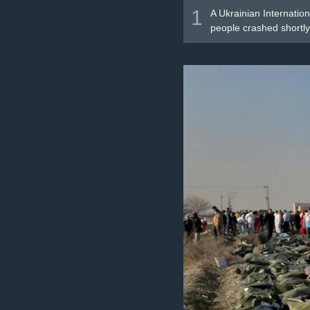
1
A Ukrainian Internation
people crashed shortly 