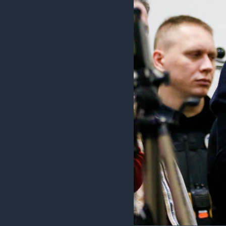
រចនា
សម្ព័ន្ធ​
រំលង​
និង​
ចូល​
ទៅ​
កាន់​
ទំព័រ​
ស្វែង​
រក