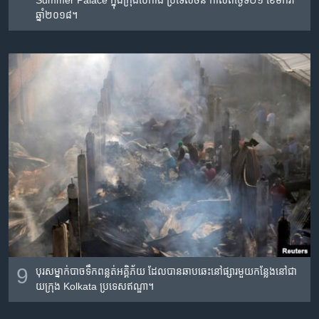
Summer Palace ក្នុង​ក្រុង​ប៉េកាំង ប្រទេស​ចិន កាលពី​ថ្ងៃទី២១ ខែមករា
ឆ្នាំ២០១៨។
9
បុរស​ម្នាក់​បាច​ទឹក​ពន្លត់​អគ្គិភ័យ ដែល​បាន​ឆាបឆេះ​នៅ​ផ្សារ​មួយ​កន្លែង​នៅ​ជា
យក្រុង Kolkata ប្រទេស​ឥណ្ឌា។