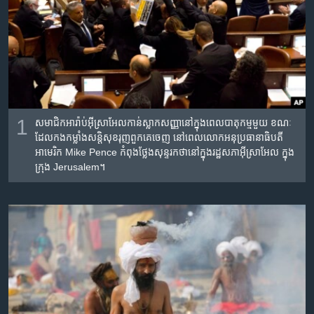
រចនា
សម្ព័ន្ធ​
Khmer English
រំលង​
និង​
បណ្តាញ​សង្គម
ចូល​
ទៅ​
កាន់​
ទំព័រ​
1
សមាជិក​អារ៉ាប់​អ៊ីស្រាអែល​កាន់​ស្លាក​សញ្ញា​នៅ​ក្នុង​ពេល​បាតុកម្ម​មួយ ខណៈ​
ភាសា
ស្វែង​
ដែល​កងកម្លាំង​សន្តិសុខ​រុញ​ពួកគេ​ចេញ​ នៅ​ពេល​លោក​អនុប្រធានាធិបតី​
អាមេរិក Mike Pence កំពុង​ថ្លែង​សុន្ទរកថា​នៅ​ក្នុង​រដ្ឋសភា​អ៊ីស្រាអែល ក្នុង​
រក
ក្រុង Jerusalem។