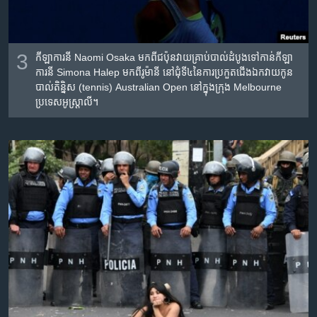
3
កីឡាការនី Naomi Osaka មក​ពី​ជប៉ុន​វាយ​គ្រាប់​បាល់​ដំបូង​ទៅ​កាន់​កីឡា
ការនី Simona Halep មក​ពី​រូម៉ានី នៅ​ជុំទី៤នៃ​ការ​ប្រកួត​ជើង​ឯក​វាយ​កូន​
បាល់​តិន្និស (tennis) Australian Open នៅ​ក្នុង​ក្រុង Melbourne
ប្រទេស​អូស្ត្រាលី។