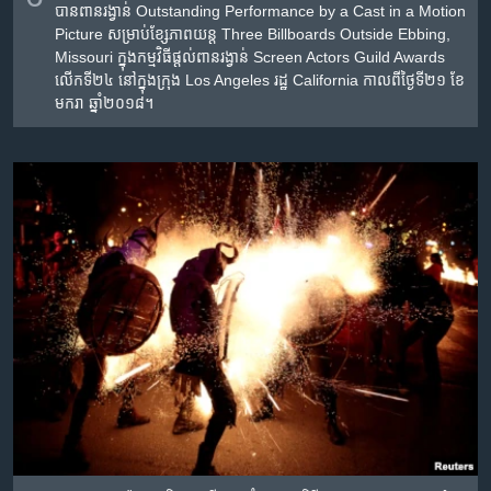
បាន​ពានរង្វាន់ Outstanding Performance by a Cast in a Motion
Picture សម្រាប់​ខ្សែ​ភាពយន្ត Three Billboards Outside Ebbing,
Missouri ក្នុង​កម្មវិធី​ផ្តល់​ពានរង្វាន់ Screen Actors Guild Awards
លើកទី២៤ នៅ​ក្នុង​ក្រុង Los Angeles រដ្ឋ California កាលពី​ថ្ងៃទី២១ ខែ
មករា ឆ្នាំ២០១៨។