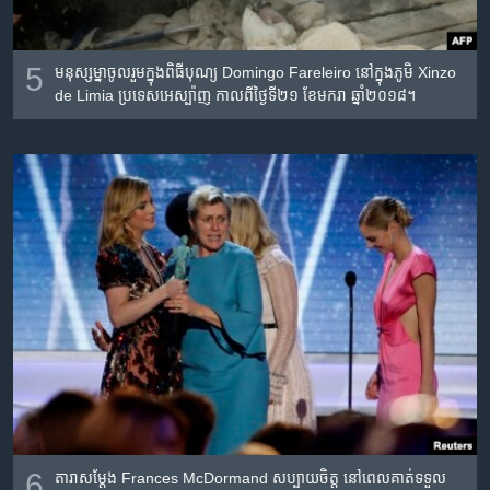
5
មនុស្ស​ម្នា​ចូលរួម​ក្នុង​ពិធីបុណ្យ Domingo Fareleiro នៅ​ក្នុង​ភូមិ Xinzo
de Limia ប្រទេស​អេស្ប៉ាញ កាលពី​ថ្ងៃទី២១ ខែមករា ឆ្នាំ២០១៨។
6
តារា​សម្តែង Frances McDormand សប្បាយ​ចិត្ត​ នៅ​ពេល​គាត់​ទទួល​