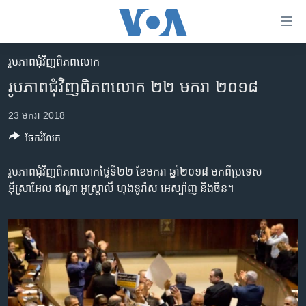
ភ្ជាប់​
ទៅ​
គេហទំព័រ​
រូបភាព​ជុំ​វិញ​ពិភពលោក
កម្ពុជា
ទាក់ទង
រូបភាព​ជុំវិញ​ពិភពលោក ២២ មករា ២០១៨
រំលង​
អន្តរជាតិ
និង​
23 មករា 2018
អាមេរិក
ចូល​
ចែករំលែក
ទៅ​​
ចិន
ទំព័រ​
ហេឡូវីអូអេ
រូបភាព​ជុំវិញ​ពិភពលោក​ថ្ងៃទី២២ ខែ​មករា ឆ្នាំ​២០១៨ មក​ពី​ប្រទេស​
ព័ត៌មាន​​
អ៊ីស្រាអែល ឥណ្ឌា អូស្ត្រាលី ហុងឌូរ៉ាស​ អេស្ប៉ាញ និង​ចិន។
តែ​
កម្ពុជាច្នៃប្រតិដ្ឋ
ម្តង
ព្រឹត្តិការណ៍ព័ត៌មាន
រំលង​
និង​
ទូរទស្សន៍ / វីដេអូ​
ចូល​
វិទ្យុ / ផតខាសថ៍
ទៅ​
ទំព័រ​
កម្មវិធីទាំងអស់