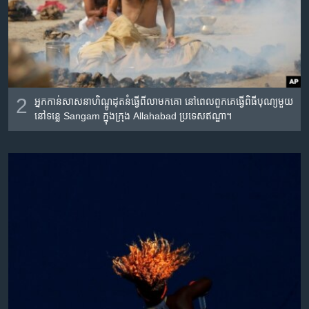
2
អ្នក​កាន់​សាសនា​ហិណ្ឌូ​ដុត​នំ​ធ្វើ​ពី​លាមក​គោ នៅ​ពេល​ពួកគេ​ធ្វើ​ពិធីបុណ្យ​មួយ​
នៅ​ទន្លេ Sangam ក្នុង​ក្រុង Allahabad ប្រទេស​ឥណ្ឌា។