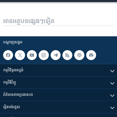
អានអត្ថបទផ្សេងៗទៀត
បណ្តាញ​សង្គម
កម្មវិធី​ទូរទស្សន៍
កម្មវិធី​វិទ្យុ
ព័ត៌មាន​តាមប្រធានបទ​
រៀន​​អង់គ្លេស