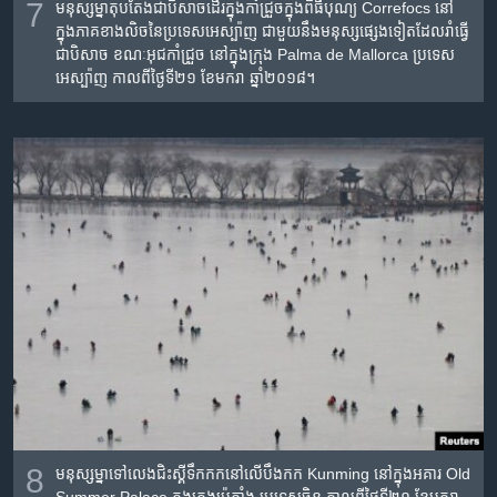
7
មនុស្ស​ម្នា​តុបតែង​ជា​បិសាច​ដើរ​ក្នុង​កាំជ្រួច​ក្នុង​ពិធីបុណ្យ Correfocs នៅ​
ក្នុង​ភាគ​ខាង​លិច​នៃ​ប្រទេស​អេស្ប៉ាញ ជាមួយ​នឹង​មនុស្ស​ផ្សេង​ទៀត​ដែល​រាំ​ធ្វើ​
ជា​បិសាច ខណៈ​អុជ​កាំជ្រួច នៅ​ក្នុង​ក្រុង Palma de Mallorca ប្រទេស​
អេស្ប៉ាញ កាលពី​ថ្ងៃទី២១ ខែមករា ឆ្នាំ២០១៨។
8
មនុស្ស​ម្នា​ទៅ​លេង​ជិះ​ស្គី​ទឹកកក​នៅ​លើ​បឹង​កក Kunming នៅ​ក្នុង​អគារ Old