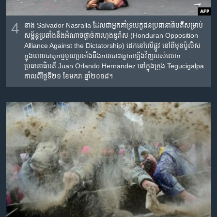
4
នាង Salvador Nasralla ដែល​ជា​អ្នក​គាំទ្រ​បេក្ខជន​ប្រធានាធិបតី​សម្រាប់​
សម្ព័ន្ធ​ប្រឆាំង​នឹង​អំណាច​ផ្តាច់​ការ​ហុងឌូរ៉ាស (Honduran Opposition
Alliance Against the Dictatorship) ដេក​នៅ​លើ​ផ្លូវ​ នៅ​ពី​មុខ​ប៉ូលិស​
ក្នុង​ពេល​បាតុកម្ម​មួយ​ប្រឆាំង​នឹង​ការ​បោះឆ្នោត​ឡើង​វិញ​របស់​លោក​
ប្រធានាធិបតី Juan Orlando Hernandez នៅ​ក្នុង​ក្រុង Tegucigalpa
កាលពី​ថ្ងៃទី២១ ខែមករា ឆ្នាំ២០១៨។