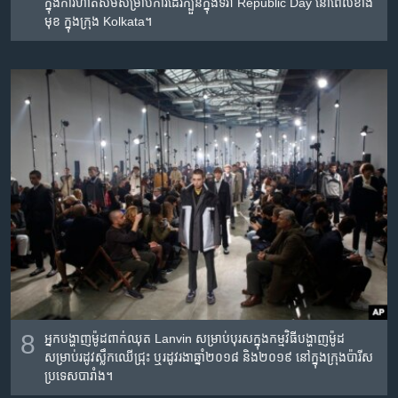
ក្នុង​ការ​ហាត់​សម​សម្រាប់​ការ​ដើរ​ក្បួន​ក្នុង​ទិវា Republic Day នៅ​ពេល​ខាង​
មុខ ក្នុង​ក្រុង Kolkata។
8
អ្នក​បង្ហាញ​ម៉ូដ​ពាក់​ឈុត Lanvin សម្រាប់​បុរស​ក្នុង​កម្មវិធី​បង្ហាញ​ម៉ូដ​
សម្រាប់​រដូវ​ស្លឹក​ឈើ​ជ្រុះ ឬ​រដូវ​រងា​ឆ្នាំ២០១៨ និង​២០១៩ នៅ​ក្នុង​ក្រុង​ប៉ារីស
ប្រទេស​បារាំង។