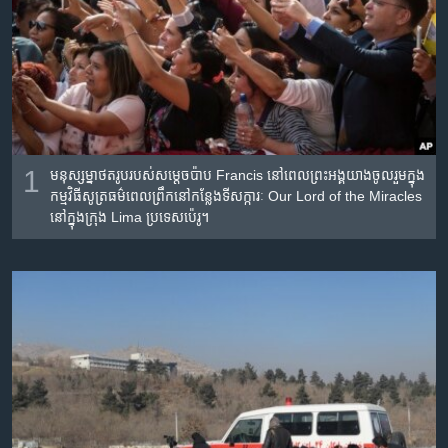
រចនា
សម្ព័ន្ធ​
Khmer English
រំលង​
និង​
បណ្តាញ​សង្គម
ចូល​
ទៅ​
កាន់​
ទំព័រ​
1
មនុស្ស​ម្នា​ថត​រូប​របស់​សម្តេច​ប៉ាប Francis នៅ​ពេល​ព្រះ​អង្គ​យាង​ចូលរួម​ក្នុង​
ភាសា
ស្វែង​
កម្មវិធី​សូត្រ​ធម៌​ពេល​ព្រឹក​នៅ​កន្លែង​ទីសក្ការៈ Our Lord of the Miracles
នៅ​ក្នុង​ក្រុង Lima ប្រទេស​ប៉េរូ។
រក