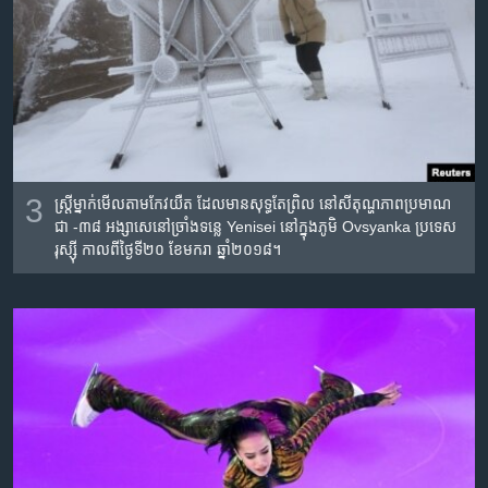
3
ស្ត្រី​ម្នាក់​មើល​តាម​កែវយឺត​ ដែល​មាន​សុទ្ធ​តែ​ព្រិល​ នៅ​សីតុណ្ហភាព​ប្រមាណ​
ជា​ -៣៨ អង្សាសេ​នៅ​ច្រាំង​ទន្លេ Yenisei នៅ​ក្នុង​ភូមិ Ovsyanka ប្រទេស​
រុស្ស៊ី កាលពី​ថ្ងៃទី២០ ខែមករា​ ឆ្នាំ២០១៨។