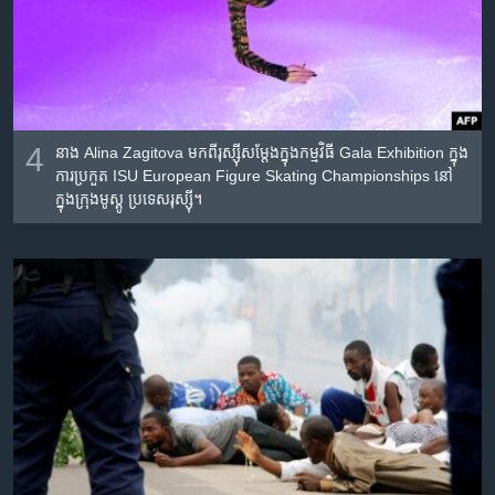
4
នាង Alina Zagitova មក​ពី​រុស្ស៊ី​សម្តែង​ក្នុង​កម្មវិធី Gala Exhibition ក្នុង​
ការ​ប្រកួត ISU European Figure Skating Championships នៅ
ក្នុង​ក្រុង​មូស្គូ ប្រទេស​រុស្ស៊ី។