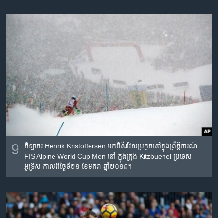
9
កីឡាករ Henrik Kristoffersen មក​ពី​ន័រវែស​ប្រកួត​នៅ​ក្នុង​ព្រឹត្តិការណ៍
FIS Alpine World Cup Men នៅ ក្នុង​ក្រុង Kitzbuehel ប្រទេស​
អូទ្រីស កាលពី​ថ្ងៃទី២១ ខែមករា​ ឆ្នាំ២០១៨។