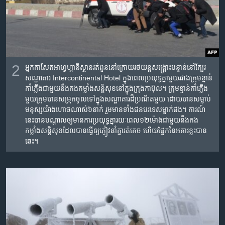
2
អ្នក​កាសែត​អាហ្វហ្គានីស្ថាន​រត់​ពួន​នៅ​ក្រោយ​រថយន្ត​សង្គ្រោះ​បន្ទាន់​នៅ​ក្បែរ​
សណ្ឋាគារ Intercontinental Hotel ក្នុង​ពេល​ប្រយុទ្ធ​គ្នា​មួយ​រវាង​ក្រុម​ខ្មាន់​
កាំភ្លើង​ជាមួយ​នឹង​កងកម្លាំង​សន្តិសុខ​នៅ​ក្នុង​ក្រុង​កាប៊ុល។ ក្រុម​ខ្មាន់​កាំភ្លើង​
មួយ​ក្រុម​បាន​សម្រុក​ចូល​ទៅ​ក្នុង​សណ្ឋាគារ​ដ៏​ប្រណីត​មួយ ដោយ​បាន​សម្លាប់​
មនុស្ស​យ៉ាង​ហោច​ណាស់​៦នាក់ រួម​មាន​ទាំង​ជនបរទេស​ម្នាក់​ផង។ ការណ៍​
នេះ​បាន​បណ្តាល​ឲ្យ​មាន​ការ​ប្រយុទ្ធ​គ្នា​រយៈពេល​១២ម៉ោង​ជាមួយ​នឹង​កង
កម្លាំង​សន្តិសុខ​ដែល​បាន​ធ្វើ​ឲ្យ​ភ្ញៀវ​នាំ​គ្នា​រត់​គេច ហើយ​ផ្នែក​នៃ​អគារ​ខ្លះ​បាន​
ឆេះ។