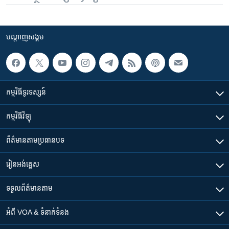
បណ្តាញ​សង្គម
កម្មវិធី​ទូរទស្សន៍
កម្មវិធី​វិទ្យុ
ព័ត៌មាន​តាមប្រធានបទ​
រៀន​​អង់គ្លេស
ទទួល​ព័ត៌មាន​តាម
អំពី​ VOA & ទំនាក់ទំនង