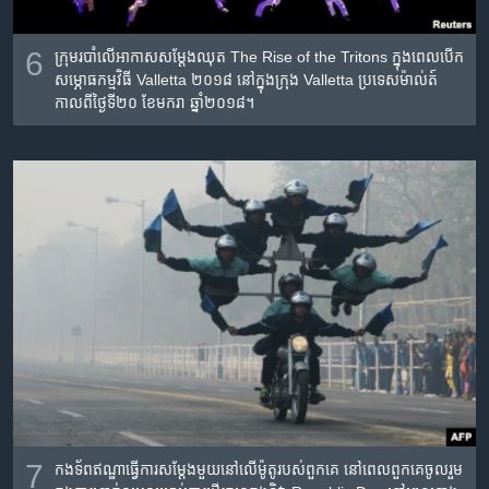
6
ក្រុម​របាំ​លើ​អាកាស​សម្តែង​ឈុត​ The Rise of the Tritons ក្នុង​ពេល​បើក​
សម្ភោធ​កម្មវិធី Valletta ២០១៨ នៅ​ក្នុង​ក្រុង Valletta ប្រទេស​ម៉ាល់ត៍
កាលពី​ថ្ងៃទី២០ ខែមករា ឆ្នាំ២០១៨។
7
កងទ័ព​ឥណ្ឌា​ធ្វើ​ការ​សម្តែង​មួយ​នៅ​លើ​ម៉ូតូ​របស់​ពួកគេ នៅ​ពេល​ពួកគេ​ចូលរួម​