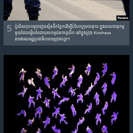
5
ប៉ូលិស​កុបកម្ម​បាញ់​ឧស្ម័ន​ទឹក​ភ្នែក​ដើម្បី​បំបែក​ក្រុម​បាតុករ​ ក្នុង​ពេល​បាតុកម្ម​
មួយ​ដែល​រៀបចំ​ដោយ​សកម្មជន​កាតូលិក នៅ​ក្នុង​ក្រុង Kinshasa
សាធារណរដ្ឋ​ប្រជាធិបតេយ្យ​កុងហ្គោ។