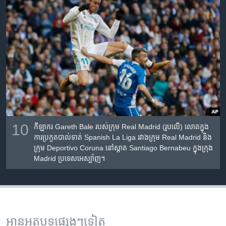
10
កីឡាករ​ Gareth Bale របស់​ក្រុម Real Madrid (រូប​លើ) លោត​ក្នុង​
ការ​ប្រកួត​បាល់ទាត់ Spanish La Liga រវាង​ក្រុម Real Madrid និង​
ក្រុម Deportivo Coruna នៅ​ស្តាត Santiago Bernabeu ក្នុង​ក្រុង
Madrid ប្រទេស​អេស្ប៉ាញ។
អានអត្ថបទផ្សេងៗទៀត