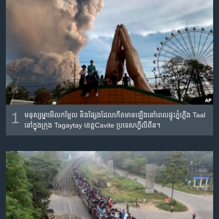
រចនា
សម្ព័ន្ធ​
Khmer English
រំលង​
និង​
បណ្តាញ​សង្គម
ចូល​
ទៅ​
កាន់​
ទំព័រ​
ភាសា
ស្វែង​
រក
1
មនុស្សម្នា​មើល​កម្អែល​ និង​ផ្សែង​​ដែល​កើត​មាន​ឡើង​នៅ​ពេល​ផ្ទុះ​ភ្នំភ្លើង Taal
នៅ​ក្នុង​ក្រុង Tagaytay ខេត្តCavite ប្រទេស​ហ្វីលីពីន។