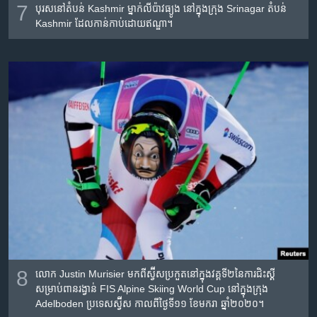
7
បុរស​នៅ​តំបន់ Kashmir ម្នាក់​លី​ប៉ាវ​ធ្យូង នៅ​ក្នុង​ក្រុង Srinagar តំបន់
Kashmir ដែល​កាន់កាប់​ដោយ​ឥណ្ឌា។
8
លោក Justin Murisier មក​ពី​ស្វ៊ីស​ប្រកួត​នៅ​ក្នុង​វគ្គទី២​នៃ​ការ​ជិះស្គី​
សម្រាប់​ពានរង្វាន់ FIS Alpine Skiing World Cup នៅ​ក្នុង​ក្រុង
Adelboden ប្រទេស​ស្វ៊ីស កាលពី​ថ្ងៃទី១១ ខែមករា ឆ្នាំ២០២០។