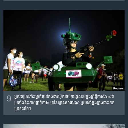
9
អ្នក​រត់​ប្រណាំង​ម្នាក់​តុបតែង​ជា​ឈុត​រថក្រោះ​ចូលរួម​ក្នុង​ព្រឹត្តិការណ៍ «រត់​
ប្រឆាំង​នឹង​ភាព​ផ្តាច់​ការ» នៅ​ឧទ្យាន​សាធារណៈ​មួយ​នៅ​ក្នុង​ក្រុង​បាងកក
ប្រទេស​ថៃ។