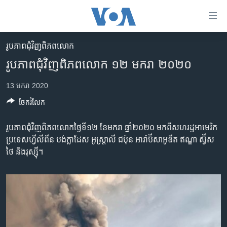
ភ្ជាប់​
ទៅ​
គេហទំព័រ​
រូបភាព​ជុំ​វិញ​ពិភពលោក
កម្ពុជា
ទាក់ទង
រូបភាព​ជុំវិញ​ពិភពលោក ១២ មករា ២០២០
រំលង​
អន្តរជាតិ
និង​
13 មករា 2020
អាមេរិក
ចូល​
ចែករំលែក
ទៅ​​
ចិន
ទំព័រ​
ហេឡូវីអូអេ
រូបភាព​ជុំវិញ​ពិភពលោក​ថ្ងៃទី១២ ខែមករា ឆ្នាំ២០២០ មក​ពី​សហរដ្ឋអាមេរិក
ព័ត៌មាន​​
ប្រទេស​ហ្វីលីពីន បង់ក្លាដែស អូស្ត្រាលី ជប៉ុន អារ៉ាប៊ីសាអូឌីត ឥណ្ឌា ស្វ៊ីស
តែ​
កម្ពុជាច្នៃប្រតិដ្ឋ
ថៃ និង​រុស្ស៊ី។
ម្តង
ព្រឹត្តិការណ៍ព័ត៌មាន
រំលង​
និង​
ទូរទស្សន៍ / វីដេអូ​
ចូល​
វិទ្យុ / ផតខាសថ៍
ទៅ​
ទំព័រ​
កម្មវិធីទាំងអស់