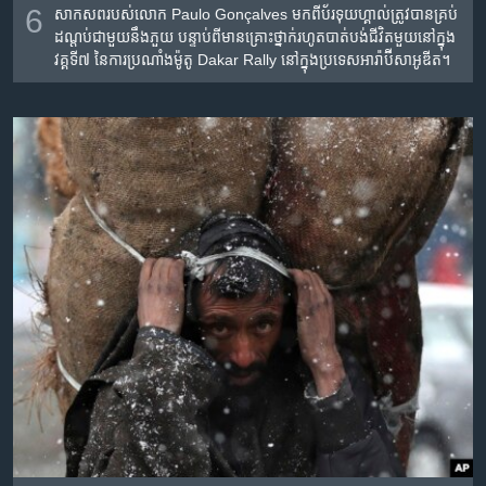
6
សាកសព​របស់​លោក Paulo Gonçalves មក​ពី​ប័រទុយហ្គាល់​ត្រូវ​បាន​គ្រប់​
ដណ្តប់​ជាមួយ​នឹង​ភួយ បន្ទាប់​ពី​មាន​គ្រោះថ្នាក់​រហូត​បាត់បង់​ជីវិត​មួយ​នៅ​ក្នុង​
វគ្គទី៧ នៃ​ការ​ប្រណាំង​ម៉ូតូ Dakar Rally នៅ​ក្នុង​ប្រទេស​អារ៉ាប៊ី​សាអូឌីត។