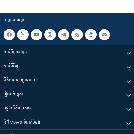
បណ្តាញ​សង្គម
កម្មវិធី​ទូរទស្សន៍
កម្មវិធី​វិទ្យុ
ព័ត៌មាន​តាមប្រធានបទ​
រៀន​​អង់គ្លេស
ទទួល​ព័ត៌មាន​តាម
អំពី​ VOA & ទំនាក់ទំនង