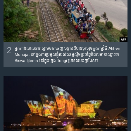
2
អ្នក​កាន់​សាសនា​ឥស្លាម​ចាកចេញ​ បន្ទាប់​ពី​បាន​ចូលរួម​ក្នុង​កម្មវិធី Akheri
Munajat នៅ​ក្នុង​ការ​ប្រមូលផ្តុំ​របស់​ជន​មូស្លីម​ប្រចាំ​ឆ្នាំ​ដែល​មាន​ឈ្មោះ​ថា
Biswa Ijtema នៅ​ក្នុង​ក្រុង Tongi ប្រទេស​បង់ក្លាដែស។