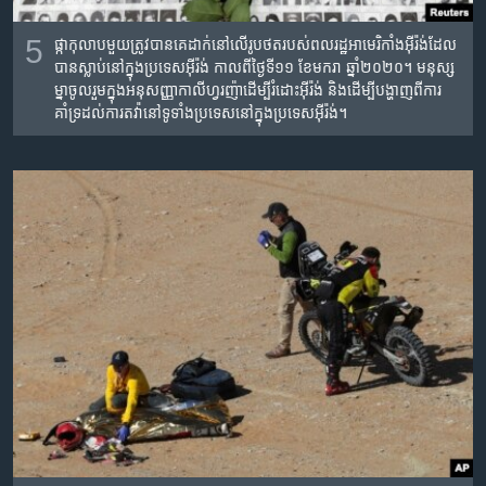
5
ផ្កា​កុលាប​មួយ​ត្រូវ​បាន​គេ​ដាក់​នៅ​លើ​រូបថត​របស់​ពលរដ្ឋ​អាមេរិកាំង​អ៊ីរ៉ង់​ដែល​
បាន​ស្លាប់​នៅ​ក្នុង​ប្រទេស​អ៊ីរ៉ង់ កាលពី​ថ្ងៃទី១១ ខែមករា ឆ្នាំ២០២០។ មនុស្ស
ម្នា​ចូលរួម​ក្នុង​អនុសញ្ញា​កាលីហ្វរញ៉ា​ដើម្បី​រំដោះ​អ៊ីរ៉ង់ និង​ដើម្បី​បង្ហាញ​ពី​ការ​
គាំទ្រ​ដល់​ការ​តវ៉ា​នៅ​ទូទាំង​ប្រទេស​នៅ​ក្នុង​ប្រទេស​អ៊ីរ៉ង់។