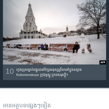
10
ក្មេង​ប្រុស​ម្នាក់​អង្គុយ​នៅ​ក្បែរ​មនុស្ស​ព្រិល​នៅ​ក្នុង​ឧទ្យាន
Kolomenskoye ក្រុង​មូស្គូ ប្រទេស​រុស្ស៊ី។
អានអត្ថបទផ្សេងៗទៀត