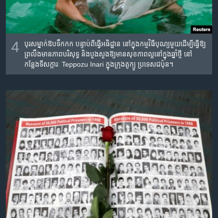
4
បុរស​ម្នាក់​ឱប​ទឹកកក​ បន្ទាប់​ពី​ធ្វើ​អធិដ្ឋាន នៅ​ក្នុង​កម្មវិធី​បុណ្យ​មួយ​ដើម្បី​ធ្វើ​ឱ្យ​
ព្រលឹង​មាន​ភាព​បរិសុទ្ធ និង​បួងសួង​ឱ្យ​មាន​សុខភាព​ល្អ​នៅ​ក្នុង​ឆ្នាំ​ថ្មី នៅ​
កន្លែង​ទីសក្ការៈ Teppozu Inari ក្នុង​ក្រុង​តូក្យូ ប្រទេស​ជប៉ុន។