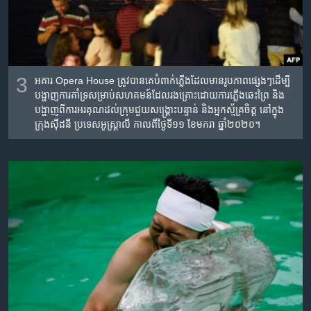
3
អគារ Opera House ត្រូវ​បាន​គេ​បំពាក់​ភ្លើង​ដែល​មាន​រូបភាព​ផ្សេងៗ​ដើម្បី​
បង្ហាញ​ការ​គាំទ្រ​សម្រាប់​សហគមន៍​ដែល​រងគ្រោះ​ដោយ​ការ​ភ្លើង​ឆេះ​ព្រៃ និង​
បង្ហាញ​ពី​ការ​អរគុណ​ដល់​ក្រុម​ជួយ​សង្គ្រោះ​បន្ទាន់ និង​អ្នក​ស្ម័គ្រ​ចិត្ត​ នៅ​ក្នុង​
ក្រុង​ស៊ីដនី ប្រទេស​អូស្ត្រាលី កាលពី​ថ្ងៃទី១១ ខែមករា ឆ្នាំ២០២០។