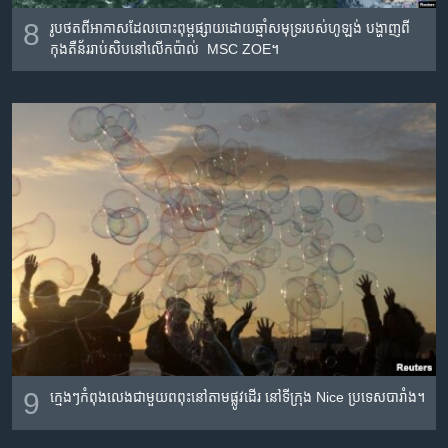
8
រូបថត​ពី​អាកាស​ដែល​បោះ​ពុម្ពផ្សាយ​ដោយ​ឆ្មាំ​សមុទ្រ​របស់​ហូឡង់​ បង្ហាញ​ពី​
កុងតឺន័រ​រាប់​សិប​នៅ​លើ​កប៉ាល់ MSC ZOE។
9
ក្មេងៗ​កំពុង​លេង​ជាមួយ​ពពុះ​នៅ​តាម​ផ្លូវ​ដើរ​ នៅទីក្រុង Nice ប្រទេស​បារាំង។