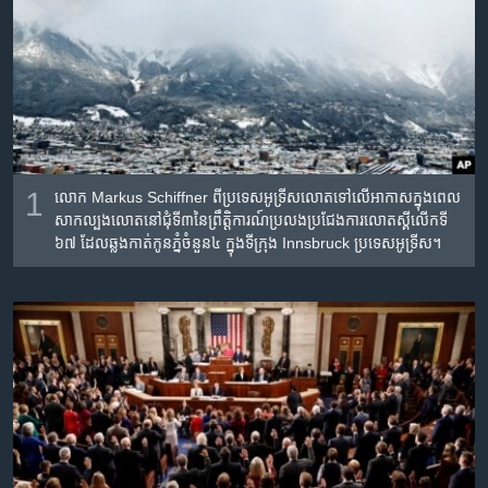
រចនា
សម្ព័ន្ធ​
Khmer English
រំលង​
និង​
បណ្តាញ​សង្គម
ចូល​
ទៅ​
កាន់​
ទំព័រ​
1
លោក Markus Schiffner ពី​ប្រទេស​អូទ្រីស​​លោត​ទៅ​លើ​អាកាស​ក្នុង​ពេល​
ភាសា
ស្វែង​
សាក​ល្បង​លោត​នៅ​ជុំ​ទី​៣​នៃ​ព្រឹត្តិការណ៍​ប្រលង​ប្រជែង​ការ​លោត​ស្គី​លើក​​ទី​
រក
៦៧ ដែល​ឆ្លង​កាត់​កូន​ភ្នំ​ចំនួន​៤ ក្នុង​ទីក្រុង​ Innsbruck ប្រទេស​អូទ្រីស។