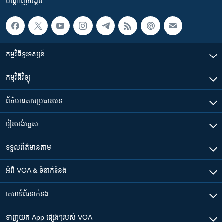
បណ្តាញ​សង្គម
កម្មវិធី​ទូរទស្សន៍
កម្មវិធី​វិទ្យុ
ព័ត៌មាន​តាមប្រធានបទ​
រៀន​​អង់គ្លេស
ទទួល​ព័ត៌មាន​តាម
អំពី​ VOA & ទំនាក់ទំនង
គេហទំព័រ​​ទាក់ទង
ទាញយក​ App ផ្សេងៗ​របស់​ VOA