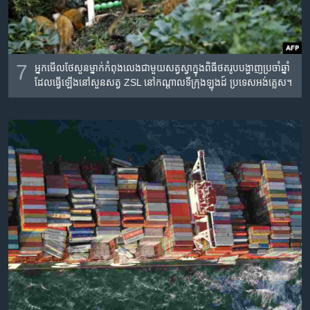
7
អ្នក​មើល​ថែ​សួន​ម្នាក់​កំពុង​លេង​ជា​មួយ​សត្វ​ស្វា​ក្នុង​​ពិធី​ថត​រូប​បង្ហាញ​ប្រចាំ​ឆ្នាំ
ដែល​ធ្វើ​ឡើង​នៅ​​សួន​សត្វ ZSL នៅ​កណ្ដាល​ទីក្រុង​ឡុងដ៍ ប្រទេស​អង់គ្លេស។