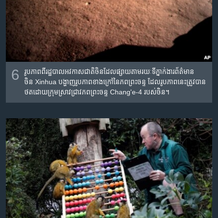
6
រូបភាព​ពី​រដ្ឋបាល​អវកាស​ជាតិ​ចិន​​ដែល​ផ្សាយ​តាម​រយៈទីភ្នាក់ងារ​ព័ត៌មាន​
ចិន Xinhua បង្ហាញ​​​រូប​ភាព​​ខាង​ក្រៅ​នៃ​ភព​ព្រះ​ចន្ទ​ ដែល​រូប​ភាព​នេះ​ត្រូវ​បាន​
ថត​ដោយ​ក្រុម​ស្រាវជ្រាវ​ភព​ព្រះ​ចន្ទ Chang'e-4 របស់​ចិន។