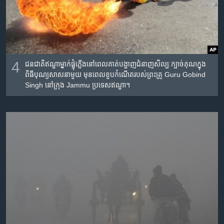
4
ជន​ជាតិ​ឥណ្ឌា​ម្នាក់​ផ្លុំ​ភ្លើង​នៅ​ពេល​គាត់​បង្ហាញ​ជំនាញ​សិល្បៈ​ក្បាច់​គុណ​ក្នុង​
ពិធី​បុណ្យ​សាសនា​មួយ​ មុន​ពេល​ខួប​កំណើត​របស់​ព្រះ​គ្រូ Guru Gobind
Singh នៅ​ក្រុង Jammu ប្រទេស​ឥណ្ឌា។