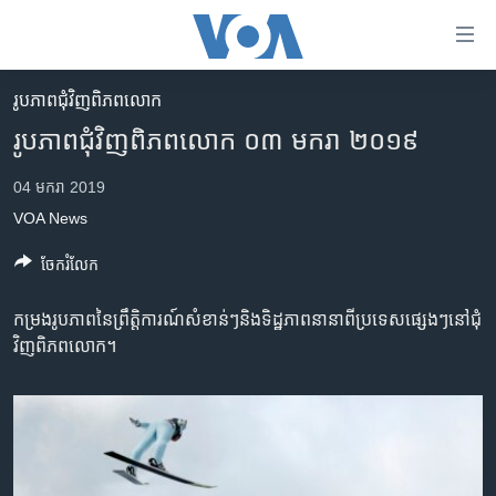
ភ្ជាប់​
ទៅ​
គេហទំព័រ​
រូបភាព​ជុំ​វិញ​ពិភពលោក
កម្ពុជា
ទាក់ទង
រូបភាព​ជុំ​វិញ​ពិភព​លោក​ ០៣ មករា ២០១៩
រំលង​
អន្តរជាតិ
និង​
04 មករា 2019
អាមេរិក
ចូល​
VOA News
ទៅ​​
ចិន
ទំព័រ​
ចែករំលែក
ហេឡូវីអូអេ
ព័ត៌មាន​​
តែ​
កម្ពុជាច្នៃប្រតិដ្ឋ
កម្រង​រូបភាព​នៃ​ព្រឹត្តិការណ៍​សំខាន់ៗ​និង​ទិដ្ឋភាព​នានា​ពី​ប្រទេស​ផ្សេងៗ​នៅជុំ​
ម្តង
វិញ​ពិភពលោក។
ព្រឹត្តិការណ៍ព័ត៌មាន
រំលង​
និង​
ទូរទស្សន៍ / វីដេអូ​
ចូល​
វិទ្យុ / ផតខាសថ៍
ទៅ​
ទំព័រ​
កម្មវិធីទាំងអស់