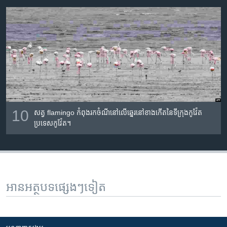
10
សត្វ​ flamingo កំពុង​រក​ចំណី​នៅ​លើ​ឆ្នេរ​នៅ​ខាង​កើត​នៃ​ទីក្រុង​កូវ៉ែត
ប្រទេស​កូវ៉ែត។
អានអត្ថបទផ្សេងៗទៀត