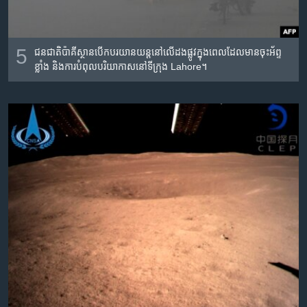
5
ជន​ជាតិ​ប៉ាគីស្ថាន​បើក​បរ​យាន​យន្ត​នៅ​លើ​ដង​ផ្លូវ​​ក្នុង​ពេល​ដែល​មាន​ចុះ​អ័ព្ទ​
ខ្លាំង​ និង​​​ការ​បំពុល​បរិយាកាស​នៅ​ទីក្រុង​ Lahore។