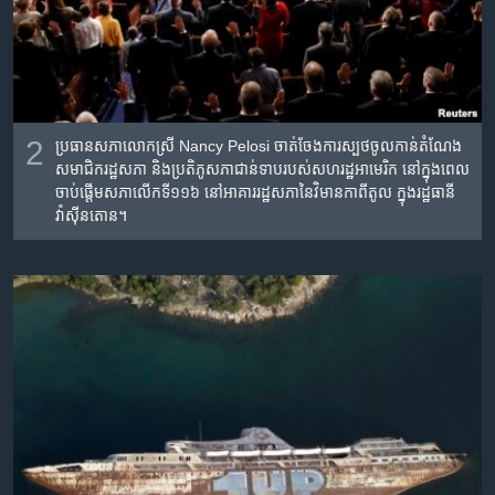
2
ប្រធាន​សភា​លោក​ស្រី Nancy Pelosi ចាត់​ចែង​ការ​ស្បថ​ចូល​កាន់​​តំណែង​​
សមាជិក​រដ្ឋ​សភា​ និង​ប្រតិភូ​​សភា​ជាន់​ទាប​​របស់​សហរដ្ឋ​អាមេរិក នៅក្នុង​ពេល​
ចាប់ផ្ដើម​​សភា​លើ​ក​ទី​១១៦ នៅ​អាគារ​រដ្ឋ​សភា​នៃ​វិមាន​កាពីតូល ក្នុង​រដ្ឋ​ធានី​
វ៉ាស៊ីនតោន។