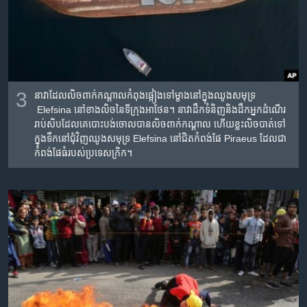
3
នាវា​ដែល​លិច​ពាក់​កណ្ដាល​កំពុង​ផ្អៀង​ទៅម្ខាង​នៅ​ក្នុង​ឈូង​សមុទ្រ​
Elefsina នៅខាង​លិច​នៃ​ទីក្រុង​អាថែន។ នាវា​ដឹក​ទំនិញ​និង​​ដឹក​អ្នក​ដំណើរ​
រាប់​សិប​​ដែល​គេ​បោះ​បង់​ចោល​បាន​លិច​ពាក់​កណ្ដាល​ ហើយ​ខ្លះ​លិច​បាត់​ទៅ​
ក្នុង​ទឹក​នៅ​ជុំ​វិញ​ឈូង​សមុទ្រ Elefsina នៅ​ជិត​កំពង់​ផែ​ Piraeus ដែល​ជា​
កំពង់​ផែ​ធំ​របស់​ប្រទេស​ក្រិក។