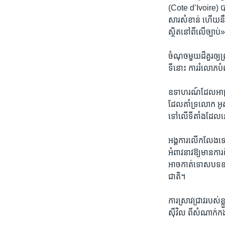
(Cote d’Ivoire) បាន
សារសំខាន់ ហើយ​នឹង​
ស្ថិត​នៅពីលើ​ច្បាប់
ចំណុចមួយ​ដ៏គួរឲ្យ​
ទីនោះ ការរំលោភ​បំព
ឧទាហរណ៍​ដែល​អាក្រក់
ដែល​គាំទ្រ​លោក អូ
ទៅលើ​ទីតាំង​ដែ
អង្គការ​លើកលែងទោស
អំពាវនាវ​ឱ្យមាន​ការ​
អាច​កាត់ទោស​បទ​ឧក្រិ
ជាតិ។
ការស្រាវជ្រាវ​របស់​
ស៊ីវិល ពីសំណាក់​កង