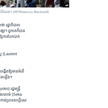
​ចេញ​ពីដំណែង។ (AP/Rebecca Blackwell)
យថា រដ្ឋាភិបាល​
ផ្សា។ ពួកគេ​ក៏​បាន​
ឱ្យការ​បែក​បាក់
កបូ (Laurent
បង្កើត​ឱ្យមានអំពើ
្តកើនឡើង។
 រដ្ឋ​មន្រ្តី​
ានសែលម៉េ (Seka
ន់​ប្រទេស​ហ្គីណេ​