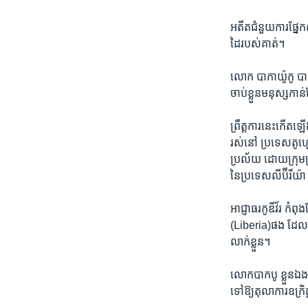
អតីតជំនួយការផ្នែកស
ដៃរបស់​គាត់។
លោក បាកាយ៉ូកូ បាន​ន
ចាប់​ខ្លួន​មនុស្ស​កាន់
ព្រឹត្តការ​នេះ​កើតឡ
រស់នៅ​ ប្រទេស​តូហ
ប្រល័យ ដោយ​ក្រុម​ប្
នៃ​ប្រទេស​លីប៊ីរីយ៉
អាជ្ញាធរកូឌីវ័រ កំពុង
(Liberia)ផង ដែល​នៅទ
លាក់​ខ្លួន​។
លោកបាក​បូ ខ្លួនឯង 
ទៅឱ្យ​តុលាការ​ឧក្រិ