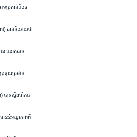
ចោទប្រកាន់​ពីបទ​
aint) បាន​និយាយ​ថា
ីនតោន លោក​បាន​
ន​ប្រថុយ​ប្រថាន
) បាន​ធ្វើពហិការ
យ​មាននិទណ្ឌភាព​ពី​