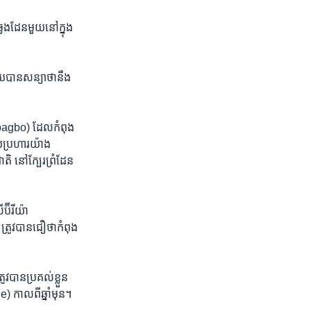
លងដែន​មួយ​នៅក្នុង​
យ​បាន​សន្យា​ថា​នឹង
(Gbagbo) ដែល​កំពុង​
យ​ប្រហារយ៉ាង
តិ នៅក្បែរ​ព្រំដែន​
៊ីរីយ៉ា​
ត្រូវបានជឿថា​កំពុង​
ាន​ប្រគល់​ខ្លួន​
) កាលពី​ឆ្នាំមុន។​