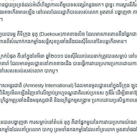
​ជួយទ្រទ្រង់​ដល់​អំពើ​ហិង្សា​កាលពី​មួយ​ទសវត្សរ៍​កន្លង​មក។ ដូច្នេះ ការស្តារ​នីតិរ
អាច​កើតមាន​ឡើង ​នៅពេល​ដែល​រដ្ឋាភិបាល​របស់​លោក អូតតារ៉ា បង្ហាញ​ថា ភាគី​របស
»។
ព្រួយបារម្ភ គឺទីក្រុង ឌុគូ (Duekoue)​ភាគ​ខាងលិច​ ដែល​មានភាព​តានតឹង​ផ្នែក​ជា
ាន​ពីសំណាក់​កងកម្លាំង​សន្តិសុខ​ប្រឆាំងនឹង​ជនស៊ីវិល​នៅតែបន្តកើត​មាន។
បំផុត​ គឺ​នៅក្នុង​ខែមីនា ឆ្នាំ​២០១១ ជនស៊ីវិល​រាប់រយ​នាក់​ត្រូវបាន​សម្លាប់ ន
តតារ៉ា ដែល​មាន​មូលដ្ឋាន​នៅ​ភាគ​ខាងជើង បាន​ធ្វើការវាយ​ប្រហារ​ប្រកបដោយ​ការ
ល​នៅសេសសល់របស់​លោក បាកបូ។
​អន្តរជាតិ (Amnesty International) ដែល​មាន​មូលដ្ឋាន​នៅក្នុង​ទីក្រុង ឡ
ពិនិត្យមើល​ឡើងវិញ​ទៅលើ​ច្បាប់ព្រហ្មទណ្ឌ​ជាតិ​របស់​ប្រទេស កូឌីវ័រ ដើម្បី​ធានា​ឱ្យ
ដ្ឋកម្ម​ប្រឆាំងនឹង​មនុស្ស​ជាតិ និង​ឧក្រិដ្ឋកម្ម​សង្រ្គាម ប្រកប​ដោយ​ប្រសិទ្ធភាព​ន
ខ្លួន​បានបង្ហាញ​ថា ការសម្លាប់​នៅតំបន់ ឌុគូ គឺជា​ផ្នែក​មួយ​នៃ​ការវាយ​ប្រហារ​
កម្លាំង​ដែល​គាំទ្រ​លោក បាកបូ ព្រមទាំងកងកម្លាំង​ដែល​គាំទ្រ​លោក អូតតារ៉ាផ