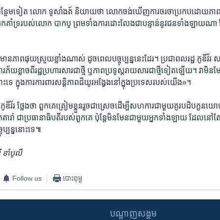
ួន​បន្ថែម​ទៀត លោក ទូសាំងត៍ និយាយ​ថា លោក​ចង់​ឃើញ​ការ​ចរចាប្រកប​ដោយ​ភាព​ស
ុម​អ្នក​គាំទ្រ​របស់លោក បាក​បូ ព្រមទាំងការ​ដោះលែងជាបន្ទាន់នូវជន​ទាំងឡាយណា
រ មានភាព​ផុយស្រួយ​ខ្លាំងណាស់​ ដូចពេល​បច្ចុប្បន្ន​នេះដែរ។ ប្រជាពលរដ្ឋ កូឌីវ័
ភ័យខ្លាច​ពី​រដ្ឋប្រហារសារជា​ថ្មី ឬភាព​ប្រទូស្តរាយ​សារជាថ្មី​ទៀត​ឡើយ។ វាមិ
ោះទេ ក្នុង​ការការពារ​សន្តិភាពដ៏យូរ​អង្វែងនៅក្នុង​ប្រទេស​របស់​យើង»។
ភិបាល កូឌីវ័រ ថ្លែងថា ពួកគេ​ត្រៀមខ្លួន​រួចជា​ស្រេចដើម្បី​សហការជាមួយ​គូរបដិបក្ខ​
៉ា ជា​ប្រធានាធិបតី​របស់​ពួកគេ ប៉ុន្តែ​មិនមែន​ជាមួយ​អ្នក​ទាំងឡាយ ដែល​នៅតែ​បន
ចុប្បន្ន​នោះទេ៕
ី ខាំបូលី
Follow us
បោះពុម្ព
បណ្តាញ​សង្គម