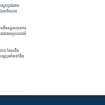
្មោះត្រង់រវាង​
 ដែល​មិនបាន​
រ សមនឹង​ទទួលបាន​ការ
នមែន​ជា​ផលប្រយោជន៍​
នយោបាយ ដែល​នឹង​
្ត​ប្រឆាំង​ទៅនឹង​