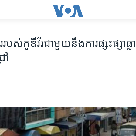
​របស់​កូឌីវ័រ​ជាមួយនឹង​ការផ្សះផ្សា​ធ្លាក
្រៅ​