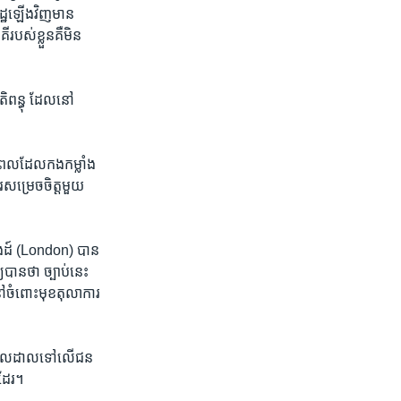
ដ្ឋឡើង​វិញ​មាន​
់​ខ្លួន​គឺ​មិន​
តិពន្ធុ ដែល​នៅ
ៅពេល​ដែល​កងកម្លាំង​
សម្រេចចិត្ត​មួយ
ុងដ៍ (London) បាន​
បាន​ថា ច្បាប់​នេះ​
ៅ​ចំពោះ​មុខ​តុលាការ​
យ៉ាង​រាលដាលទៅលើ​ជន
ងដែរ។