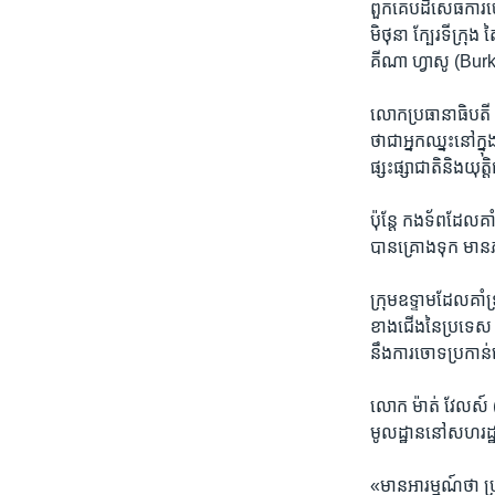
ពួកគេបដិសេធ​ការចោទ
មិថុនា ក្បែរ​ទីក្រ
គីណា ហ្វាសូ (Bur
លោក​ប្រធានាធិបតី 
ថា​ជា​អ្នកឈ្នះ​នៅក្
ផ្សះផ្សា​ជាតិ​និង​យុត្
ប៉ុន្តែ កងទ័ព​ដែល​គ
បាន​គ្រោងទុក មាន​ភ
ក្រុម​ឧទ្ទាម​ដែល​គាំ
ខាងជើង​នៃ​ប្រទេស ក
នឹង​ការចោទ​ប្រកា
លោក ម៉ាត់ វែលស៍ (
មូលដ្ឋាន​នៅ​សហរដ្ឋ
«មាន​អារម្មណ៍​ថា ប្រ