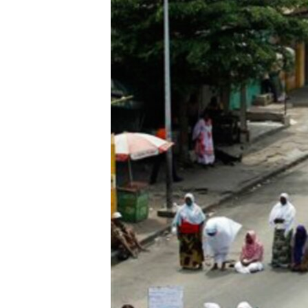
រចនា
សម្ព័ន្ធ​
រំលង​
និង​
ចូល​
ទៅ​
កាន់​
ទំព័រ​
ស្វែង​
រក