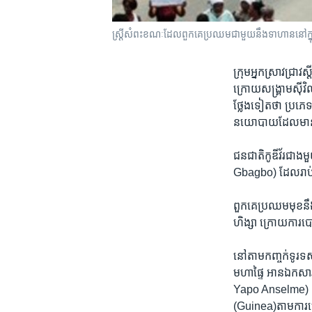
ស្ត្រី​សំពះ​ខណៈ​ដែល​ពួកគេ​ប្រឈម​ជាមួយ​នឹង​ទាហាននៅ​
ក្រុមអ្នក​ស្រាវជ្រាវ
ក្រោយ​សង្រ្គាម​ស៊ីវិ
ថ្លែង​ទៀតថា ប្រភេទ​យ
នយោបាយ​ដែល​មានស្រ
ជនជាតិកូឌីវ័រ​ជាង
Gbagbo) ដែល​រាប់​បញ
ពួកគេ​ប្រឈមមុខ​នឹង
ហិង្សា ក្រោយ​ការ​ប
នៅតាម​កញ្ចក់​ទូរទស
មហាផ្ទៃ អាន​ឯកសា
Yapo Anselme) ខណ
(Guinea)​តាម​ការច