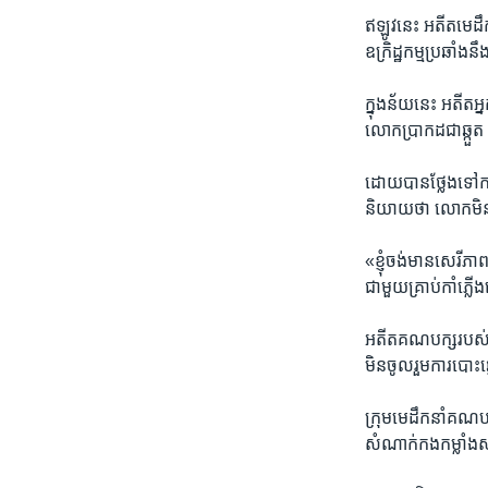
ឥឡូវនេះ អតីតមេដឹកន
ឧក្រិដ្ឋកម្ម​ប្រឆាំង​
ក្នុងន័យ​នេះ អតីត​
លោក​ប្រាកដ​ជា​ឆ្ក
ដោយ​បានថ្លែង​ទៅកាន
និយាយ​ថា លោក​មិនម
«ខ្ញុំ​ចង់​មាន​សេរីភ
ជាមួយគ្រាប់​កាំភ្ល
អតីត​គណបក្ស​របស់​
មិនចូល​រួមការបោះឆ្នោ
ក្រុម​មេដឹកនាំ​គណបក
សំណាក់​កងកម្លាំង​ស