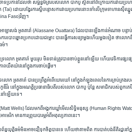
ប្រកាន់​ដែលថា សម្ព័ន្ធមិត្រ​របស់​លោក បាក​បូ ស្ថិតនៅ​ពីក្រោយ​ការវាយប្រហារ​
ុង តៃ (Tai) ដោយបង្វែរ​ការ​ស្តីបន្ទោស​ការវាយប្រហារនោះ​ទៅលើក្រុមទាហានស៊ីឈ្នួ
kina Faso)វិញ។
អាឡាសង់ អូតតារ៉ា (Alassane Ouattara) ដែល​បាន​ឡើង​កាន់​អំណាច បន្ទាប់ពី
នុង​ការបោះ​ឆ្នោត​ប្រកបដោយ​ជម្លោះ បាន​ធ្វើ​ការ​សន្យាម្តង​ហើយ​ម្តងទៀត ថា​លោក​
តិធម៌។
ាំទ្រ​លោក អូតតារ៉ា មួយរូប មិនទាន់​ត្រូវបាន​ចាប់​ខ្លួននៅឡើយ​ ហើយ​វេទិការ​ផ្សះ
ាព​យឺតយ៉ាវ​នៅក្នុងការចាប់ផ្តើម។
ទ្រ​លោក អូត​តារ៉ា បាន​ប្រព្រឹត្ត​អំពើ​ឃោរឃៅ​ នៅ​ក្នុង​កំឡុងពេល​នៃ​ការគ្រប់គ្រង​រ
ូឌីវ័រ នៅក្នុង​អណត្តិ​ប្រធានាធិបតី​របស់​លោក បាកបូ ប៉ុន្តែ សមាជិក​របស់​ពួកគេ
ន់​នៅឡើយទេ។
Matt Wells) ដែល​មកពី​អង្គការ​ឃ្លាំមើល​សិទ្ធិ​មនុស្ស (Human Rights Wat
អាមេរិក មាន​ការព្រួយបារម្ភអំពី​អតុល្យភាព​នេះ។
ព័ន្ធ​យុត្តិធម៌​មិនអាច​ជឿទុកចិត្ត​បានទេ​ ហើយថាតាមពិត ​ការ​បាត់​បង់នីតិរដ្ឋនៅក្នុ