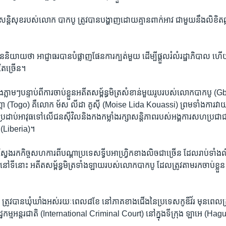
ន្តិសុខ​របស់​លោក បាក​បូ ត្រូវ​បានបង្ហាញដោយ​គ្មានពាក់អាវ ជាមួយនឹង​លិខិត​ឆ្
ិយាយ​ថា អាជ្ញាធរ​បាន​បំផ្លាញ​ផែនការក្បត់​មួយ ដើម្បី​ផ្តួល​រំលំ​រដ្ឋាភិបាល ហើ
​តែ​ច្រើន។
ើង​ភ្លាមៗបន្ទាប់​ពីការចាប់ខ្លួនអតីត​សម្ព័ន្ធ​មិត្រ​សំខាន់​មួយរូប​របស់​លោក​បាកបូ 
្គោ (Togo) គឺ​លោក ម័ស លីដា គូស៊ី (Moise Lida Kouassi) ព្រមទាំងការវា
រដាប់​អាវុធទៅលើ​ជនស៊ីវិល​និង​កងកម្លាំង​រក្សា​សន្តិភាព​របស់​អង្គការ​សហប្រជាជា
ា (Liberia)។
​ស្វែងរកកិច្ច​សហការ​ពី​បណ្តា​ប្រទេស​ទ្វីប​អាហ្រ្វិក​ខាងលិច​ជាច្រើន​ ដែល​រាប់​ទាំង​លីប
ីនោះ អតីត​សម្ព័ន្ធមិត្រ​ទាំងឡាយ​របស់​លោក​បាក​បូ ដែល​ត្រូវ​តាម​រក​ចាប់​ខ្លួន 
ត្រូវបាន​ឃុំឃាំងអស់​រយៈពេល៨ខែ នៅភាគ​ខាងជើង​នៃ​ប្រទេសកូឌីវ័រ មុនពេល​ត្រូវប
ដ្ឋ​កម្មអន្តរជាតិ (International Criminal Court) នៅក្នុង​ទីក្រុង ឡាអេ (Hague