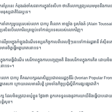
ាំ​រូបនេះ កំពុង​រង់ចាំ​សវនាការ​ក្នុង​ខែ​សីហា ថាតើ​លោកត្រូវ​ប្រឈមមុខ​នឹង​ការ
នឹងមនុស្ស​ជាតិ​ដែរ​ឬទេ។
អ្នកនាំ​ពាក្យ​មួយរូប​របស់​លោក បាក​បូ គឺលោក អាឡាំង ទូសាំងត៍ (Alain Touss
ួត ប្រសិនបើ​លោក​វិលត្រឡប់​ទៅកាន់​ប្រទេស​របស់​លោក​វិញ។
់​វីអូអេ​ក្នុងកំឡុងដំណើរទស្សនកិច្ចកាលពីពេល​ថ្មីៗ​នេះទៅកាន់​រដ្ឋធានី វ៉ាស៊
ានចិត្ត​ធ្វើអត្តឃាតនោះទេ។
ាព​ក្នុង​ការធ្វើ​ដំណើរ សេរីភាព​ក្នុងការបញ្ចេញ​មតិ និង​សេរីភាពក្នុងការគិត ដោយ​មិ
ើងនោះ​ទេ»។
លោក បាក​បូ គឺ​គណបក្ស​រណសិរ្ស​ប្រជាពលរដ្ឋ​កូឌីវ័រ​ (Ivorian Popular Front
ត​សភា ​ក្រោយពេលមាន​វិបត្តិ ព្រមទាំង​កិច្ច​ប្រជុំស្តីពី​ការផ្សះផ្សា​ជាតិ។
្ស ដែល​មិនត្រូវបាន​ឃុំខ្លួន ថ្លែងថា ពួកគេ​ទទួល​រងនូវ​ការយាយី​និង​ធ្វើបាប​ដោ
ន្តិសុខ។