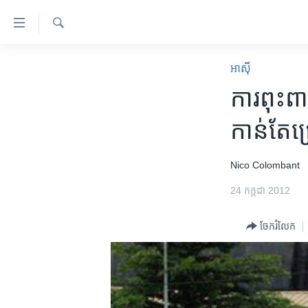
ភ្ជាប់​
ទៅ​
គេហទំព័រ​
ស្វែង​
កម្ពុជា
រក
អាស៊ី
ទាក់ទង
អន្តរជាតិ
ការ​ពុះពារ
រំលង​
និង​
អាមេរិក
កាន់​​តែ​​ជ
ចូល​
ចិន
ទៅ​​
ទំព័រ​
ហេឡូវីអូអេ
Nico Colombant
ព័ត៌មាន​​
កម្ពុជាច្នៃប្រតិដ្ឋ
24 កក្កដា 2012
តែ​
ម្តង
ព្រឹត្តិការណ៍ព័ត៌មាន
ចែករំលែក
រំលង​
ទូរទស្សន៍ / វីដេអូ​
និង​
ចូល​
វិទ្យុ / ផតខាសថ៍
ទៅ​
កម្មវិធីទាំងអស់
ទំព័រ​