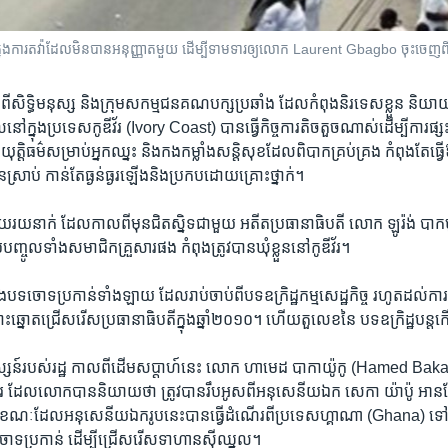
ក្នុង​ការ​តវ៉ា​ដែល​មិន​បាន​អនុញ្ញាត​មួយ ដើម្បី​ទាមទារ​ឲ្យលោក Laurent Gbagbo ចុះ
​ស្តីពី​សិទ្ធិ​មនុស្ស និងក្រុម​សកម្មជន​គណបក្ស​ប្រឆាំង ដែល​កំពុង​និរទេសខ្លួន និយា
ល​នៅក្នុង​ប្រទេស​កូឌីវ័រ (Ivory Coast) បាន​ធ្វើ​កិច្ចការតិចតួច​ណាស់ដើម្បីការផ្សះ
ុត្តិធម៌​សម្រាប់អ្នក​ឈ្នះ និង​កងកម្លាំង​សន្តិសុខដែល​ពិបាកគ្រប់គ្រង​ កំពុងតែ​ធ្វើ
ាប់ ​កាន់តែ​ធ្ងន់ធ្ងរ​ឡើងនិងប្រកបដោយ​គ្រោះថ្នាក់។
​មួយរយ​នាក់ ដែល​កាលពីមុន​ជិតស្និទ​ជាមួយ​ អតីតប្រធានាធិបតី លោក ឡូរ៉ង់ បា
្ចូលទាំង​សមាជិក​គ្រួសារ​ផង កំពុង​ត្រូវបាន​ឃុំខ្លួន​នៅ​កូឌីវ័រ។
​បទ​ចោទ​ប្រកាន់​ទាំងឡាយ ដែល​រាប់​ចាប់ពីបទឧក្រិដ្ឋកម្ម​សេដ្ឋកិច្ច រហូតដល់ការ​
ោះ​ឆ្នោតជ្រើសរើស​ប្រធានាធិបតី​ក្នុងឆ្នាំ​២០១០។ ហើយ​តួលេខ​នៃ បទ​ឧក្រិដ្ឋ​បន
្សន៍​របស់​រដ្ឋ កាលពី​ដើម​សប្តាហ៍​នេះ លោក ហាមេដ បាកាយ៉ូកូ (Hamed Bakayoko)
រ ដែល​លោក​បាន​និយាយ​ថា ត្រូវបាន​រឹបអូស​ពី​អនុសេនីយឯក សេកា យ៉ាប៉ូ អ
ៈ​ដែល​អនុសេនីយ​ឯក​រូបនេះ​បានធ្វើ​ដំណើរ​ពី​ប្រទេស​ហ្គាណា (Ghana) ទៅកា
ោទប្រកាន់​ ដើម្បី​ជ្រើសរើស​ទាហានស៊ីឈ្នួល។