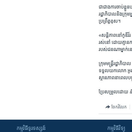
ជាជាង​ការចាប់​ខ្ល
រដ្ឋាភិបាល​និង​ក្រ
ប្រព្រឹត្តខុស​។
«សន្តិភាព​នៅកូឌីវ័
រស់នៅ ដោយ​គ្មានការ
របស់​ជនណា​ម្នាក់​ន
ក្រុម​មន្រ្តី​រដ្ឋា
ទទួល​យក​លោក អូតតារ
ស្ថានភាព​នាពេល​បច្
ប្រែសម្រួលដោយ
ឌ
ចែករំលែក
កម្មវិធី​ទូរទស្សន៍
កម្មវិធី​វិទ្យុ