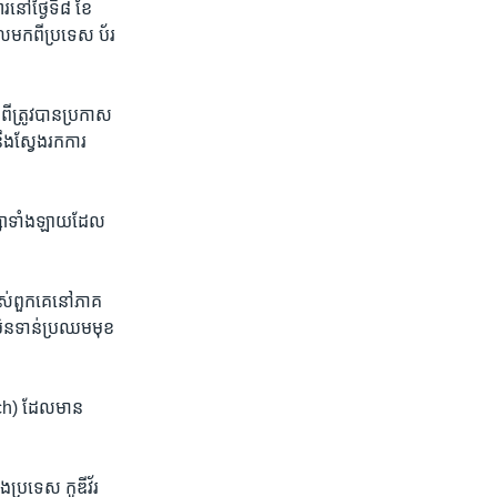
នៅថ្ងៃទី​៨ ខែ​
ល​មក​ពី​ប្រទេស ប័រ
ត្រូវបាន​ប្រកាស​
នឹង​ស្វែងរកការ
ផ្សា​ទាំងឡាយ​ដែល​
បស់​ពួកគេ​នៅ​ភាគ​
​មិនទាន់​ប្រឈមមុខ​
ch) ដែល​មាន​
ង​ប្រទេស កូឌីវ័រ