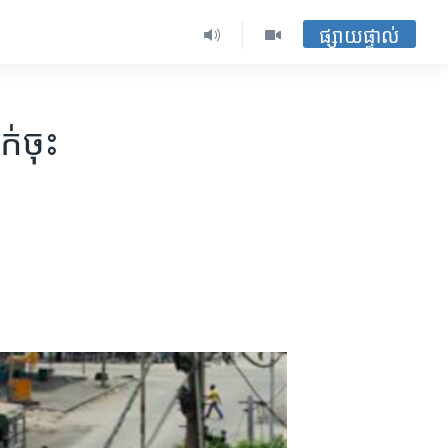
ផ្សាយផ្ទាល់
់ចុះ​​