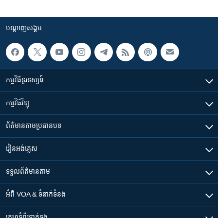
បណ្តាញ​សង្គម
កម្មវិធី​ទូរទស្សន៍
កម្មវិធី​វិទ្យុ
ព័ត៌មាន​តាមប្រធានបទ​
រៀន​​អង់គ្លេស
ទទួល​ព័ត៌មាន​តាម
អំពី​ VOA & ទំនាក់ទំនង
គេហទំព័រ​​ទាក់ទង