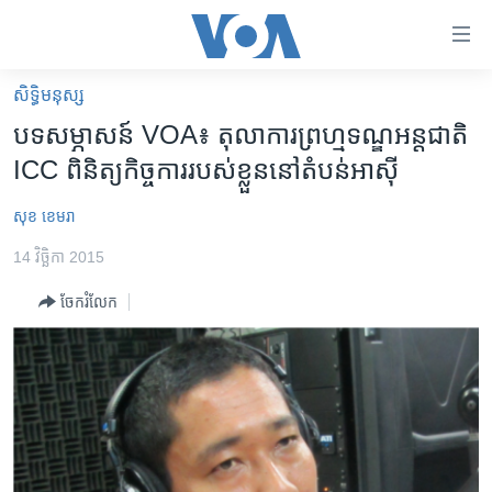
ភ្ជាប់​
ទៅ​
គេហទំព័រ​
សិទ្ធិ​មនុស្ស
កម្ពុជា
ទាក់ទង
បទសម្ភាសន៍ VOA៖ តុលាការ​ព្រហ្មទណ្ឌ​អន្តជាតិ​
រំលង​
អន្តរជាតិ
ICC​ ពិនិត្យ​​កិច្ចការ​របស់​ខ្លួន​នៅ​តំបន់អាស៊ី
និង​
អាមេរិក
ចូល​
សុខ ខេមរា
ទៅ​​
ចិន
ទំព័រ​
14 វិច្ឆិកា 2015
ហេឡូវីអូអេ
ព័ត៌មាន​​
ចែករំលែក
តែ​
កម្ពុជាច្នៃប្រតិដ្ឋ
ម្តង
ព្រឹត្តិការណ៍ព័ត៌មាន
រំលង​
និង​
ទូរទស្សន៍ / វីដេអូ​
ចូល​
វិទ្យុ / ផតខាសថ៍
ទៅ​
ទំព័រ​
កម្មវិធីទាំងអស់