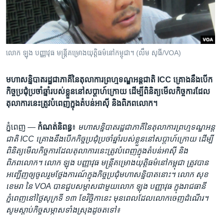
រចនា
សម្ព័ន្ធ​
Khmer English
រំលង​
និង​
បណ្តាញ​សង្គម
ចូល​
លោក ​ឡុង បញ្ញាវុធ​ មន្ត្រី​គម្រោង​យុត្តិធម៌​នៅ​កម្ពុជា។ (លឹម សុធី/VOA)
ទៅ​
កាន់​
មហា​សន្និបាត​រដ្ឋ​ជា​ភាគី​នៃ​តុលាការ​ព្រហ្មទណ្ឌ​អន្តជាតិ ICC គ្រោង​នឹង​បើក​
ទំព័រ​
ភាសា
កិច្ចប្រជុំ​ប្រចាំ​ឆ្នាំ​របស់​ខ្លួន​នៅ​សប្តាហ៍​ក្រោយ ដើម្បី​ពិនិត្យ​មើល​កិច្ចការ​ដែល​
ស្វែង​
តុលាការ​នេះ​ត្រូវ​បំពេញ​ក្នុង​តំបន់​អាស៊ី និង​ពិភពលោក។
រក
ភ្នំពេញ —
កំណត់និពន្ធ
៖
មហា​សន្និបាត​រដ្ឋ​ជា​ភាគី​នៃ​តុលាការ​ព្រហ្មទណ្ឌ​អន្ត
ជាតិ ICC គ្រោង​នឹង​បើក​កិច្ចប្រជុំ​ប្រចាំ​ឆ្នាំ​របស់​ខ្លួន​នៅ​សប្តាហ៍​ក្រោយ ដើម្បី​
ពិនិត្យ​មើល​កិច្ចការ​ដែល​តុលាការ​នេះ​ត្រូវ​បំពេញ​ក្នុង​តំបន់​អាស៊ី និង​
ពិភពលោក។ លោក ឡុង បញ្ញាវុធ មន្ត្រី​គម្រោង​យុត្តិធម៌​នៅ​កម្ពុជា ត្រូវ​បាន​
អញ្ជើញ​ឲ្យ​ចូលរួម​ថ្លែង​ការណ៍​ក្នុង​កិច្ច​ប្រជុំ​មហា​សន្និបាត​នោះ។ លោក សុខ
ខេមរា នៃ VOA បាន​ជួប​សម្ភាស​ជាមួយ​លោក ឡុង បញ្ញាវុធ ក្នុង​រាជធានី​
ភ្នំពេញ​នៅ​ថ្ងៃ​សុក្រទី ១៣ ខែវិច្ឆិកា​នេះ មុន​ពេល​ដែល​លោក​ចេញ​ដំណើរ។
សូម​ស្តាប់​កិច្ច​សម្ភាស​ទាំង​ស្រុង​ដូច​តទៅ៖