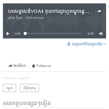
បទសម្ភាសន៍VOA៖ តុលាការព្រហ្មទណ្ឌអន្តជាតិ ICC ពិនិត្យកិច្ចការរបស់ខ្លួននៅតំបន់អាស៊ី
ដោយ
វីអូអេ - VOA Khmer
No media source currently available
0:00
11:56
ទាញ​យក​ពី​តំណភ្ជាប់​ដើម
ចែករំលែក
Follow us
This item is part of
កម្ពុជា
សិទ្ធិ​មនុស្ស
អានអត្ថបទផ្សេងៗទៀត