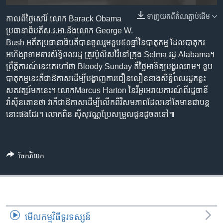
រចនា
សម្ព័ន្ធ​
ទាញ​យក​ពី​តំណភ្ជាប់​ដើម
Khmer English
កាល​ពីថ្ងៃ​សៅរ៍​ លោក​ Barack Obama ​
រំលង​
ប្រធានាធិបតី​ស.រ.អា.​​និង​លោក ​George W.
និង​
Bush ​អតីត​ប្រធានាធិបតី​​បាន​ចូលរួម​ខួប​៥០​ឆ្នាំ​នៃ​បាតុកម្ម​ ដែល​បាតុករ​
បណ្តាញ​សង្គម
ចូល​
អហិង្សា​ទាមទារ​សិទ្ធិ​ពលរដ្ឋ​ ត្រូវ​ប៉ូលិសវ៉ៃ​នៅក្រុង ​Selma​ រដ្ឋ Alabama។​
ទៅ​
ព្រឹត្តិ​ការណ៍​នេះ​គេ​ហៅ​ថា​ Bloody Sunday ​គឺ​ថ្ងៃអាទិត្យ​បង្ហូរ​ឈាម។ ​ខួប​
កាន់​
បាតុ​កម្ម​នេះ​គឺជា​ឱកាស​ដើម្បី​បង្ហាញ​ការ​ជឿនលឿន​ខាង​សិទ្ធិ​ពល​រដ្ឋ​កន្លះ​
ទំព័រ​
សត​វត្សរ៍​មក​នេះ។​ លោក​Marcus Harton ​នៃ​វីអូអេ​រាយ​ការណ៍​ពី​រដ្ឋធានី​
ភាសា
ស្វែង​
វ៉ាស៊ីនតោន​ថា ​វា​ក៏ជា​ឱកាស​ដើម្បី​លើក​ពី​វិសមភាព​ដែល​នៅ​តែ​មាន​ជា​បន្ត​
រក
នោះ​ផង​ដែរ។​ លោក​ពិន ស៊ីសុវណ្ណ​ប្រែ​សម្រួល​ជូន​ដូច​តទៅ៕​
ចែករំលែក
មើល​កម្មវិធី​ទូរទស្សន៍