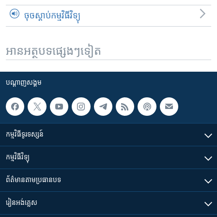
ចុចស្តាប់កម្មវិធីវិទ្យុ
អានអត្ថបទផ្សេងៗទៀត
បណ្តាញ​សង្គម
កម្មវិធី​ទូរទស្សន៍
កម្មវិធី​វិទ្យុ
ព័ត៌មាន​តាមប្រធានបទ​
រៀន​​អង់គ្លេស