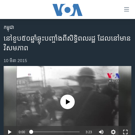
ភ្ជាប់​
ទៅ​
គេហទំព័រ​
កម្ពុជា
កម្ពុជា
ទាក់ទង
នៅ​ខួប​៥០​ឆ្នាំ​ឆ្លុះ​បញ្ចាំង​ពី​សិទ្ធិ​ពលរដ្ឋ​ ដែល​នៅ​មាន​
រំលង​
អន្តរជាតិ
វិសមភាព
និង​
អាមេរិក
ចូល​
10 មីនា 2015
ទៅ​​
ចិន
ទំព័រ​
ហេឡូវីអូអេ
ព័ត៌មាន​​
តែ​
កម្ពុជាច្នៃប្រតិដ្ឋ
ម្តង
ព្រឹត្តិការណ៍ព័ត៌មាន
រំលង​
No media source currently available
និង​
ទូរទស្សន៍ / វីដេអូ​
ចូល​
វិទ្យុ / ផតខាសថ៍
ទៅ​
ទំព័រ​
កម្មវិធីទាំងអស់
0:00
3:23