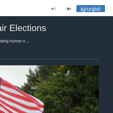
ផ្សាយផ្ទាល់
r Elections
More than 100 Cambodians rallied before the UN headquarters in Geneva Tuesday, protesting human rights abuses in Cambodia and demanding free and fair elections in 2013. Demonstrators came from as far as France and Belgium to join the protest, held to coincide with a meeting of the UN’s Human Rights Council. (Photo courtesy of SRP France)