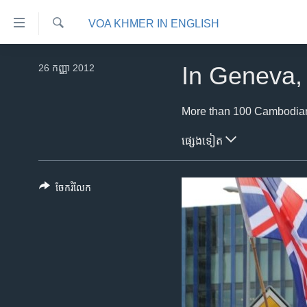
ភ្ជាប់​
VOA KHMER IN ENGLISH
ទៅ​
គេហទំព័រ​
ស្វែង​
កម្ពុជា
រក
26 កញ្ញា 2012
In Geneva,
ទាក់ទង
អន្តរជាតិ
រំលង​
និង​
អាមេរិក
ចូល​
ចិន
ផ្សេង​ទៀត
ទៅ​​
ទំព័រ​
ហេឡូវីអូអេ
ព័ត៌មាន​​
កម្ពុជាច្នៃប្រតិដ្ឋ
ចែករំលែក
តែ​
ម្តង
ព្រឹត្តិការណ៍ព័ត៌មាន
រំលង​
ទូរទស្សន៍ / វីដេអូ​
និង​
ចូល​
វិទ្យុ / ផតខាសថ៍
ទៅ​
កម្មវិធីទាំងអស់
ទំព័រ​