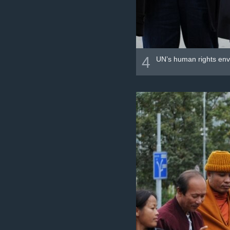
4
UN’s human rights envo