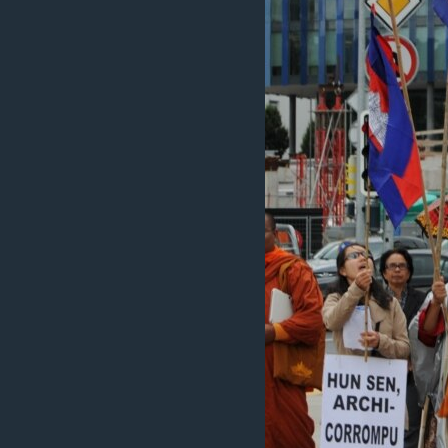
រចនា
សម្ព័ន្ធ​
រំលង​
និង​
ចូល​
ទៅ​
កាន់​
ទំព័រ​
ស្វែង​
រក