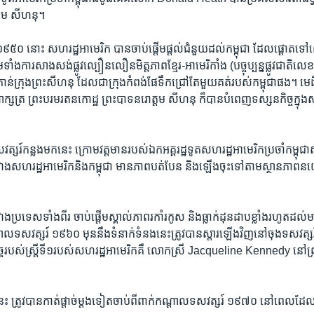
ត្តម សីហនុ។
៍ ១៩៥០​ នោះ សហរដ្ឋ​អាមេរិក បាន​ចាប់ផ្តើម​ផ្តល់​ជំនួយ​ដល់​កម្ពុជា ដែល​ផ្តោត​ទៅល
ម​ទាំងការ​សាងសង់​ផ្លូវ​ល្បឿនលឿន​មិត្តភាព​ខ្មែរ-អាមេរិកាំង ​(​បច្ចុប្បន្ន​ផ្លូវ​ជាតិ​លេខ
ន់​ក្រុង​ព្រះសីហនុ​ ដែល​ជា​ក្រុង​កំពង់​ផែ​ទឹកជ្រៅតែ​មួយ​គត់​របស់​កម្ពុជា​ផង។ ​មេដឹក
ាក្សត្រ ព្រះបរមរតនកោដ្ឋ ​ព្រះបាទ​នរោត្តម សីហនុ ក៏​បាន​បំពេញ​ទស្សនកិច្ច​ក្នុង​ស
ត្សរ៍កន្លង​មក​នេះ ក្រោម​វត្តមាន​របស់​ឯកអគ្គរដ្ឋទូត​សហរដ្ឋ​អាមេរិកប្រចាំ​កម្ពុជា​
វាង​សហរដ្ឋ​អាមេរិក​និង​កម្ពុជា​ មាន​ភាព​បត់​បែន​ និង​ឡើង​ចុះ​ទៅ​តាម​ស្ថានភាព​
រវាង​ប្រទេស​ទាំង​ពីរ​ ចាប់ផ្តើម​ស្គាល់​ភាព​រកាំរកូស​ និងធ្លាក់​ដុនដាប​ខ្លាំង​រហូត​ដល់​
ល​ទសវត្ស​រ៍ ១៩៦០ មុន​នឹង​ទំនាក់ទំនង​នេះ​ត្រូវ​បាន​ស្តារ​ឡើង​វិញ​នៅ​ចុង​ទសវ
ិច្ច​របស់​ស្ត្រី​ទី​១​របស់​សហរដ្ឋ​អាមេរិក​គឺ លោកស្រី ​Jacqueline Kennedy នៅ​
​នេះ ត្រូវ​បាន​កាត់​ផ្តាច់​ម្តងទៀត​ចាប់ពី​ពាក់កណ្តាល​ទសវត្ស​រ៍​ ១៩៧០​ នៅ​ពេល​ដែល