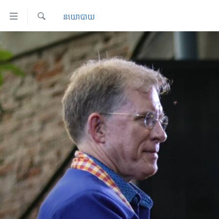
ភ្ជាប់​
នយោបាយ
ទៅ​
គេហទំព័រ​
ស្វែង​
កម្ពុជា
រក
ទាក់ទង
អន្តរជាតិ
រំលង​
និង​
អាមេរិក
ចូល​
ចិន
ទៅ​​
ទំព័រ​
ហេឡូវីអូអេ
ព័ត៌មាន​​
កម្ពុជាច្នៃប្រតិដ្ឋ
តែ​
ម្តង
ព្រឹត្តិការណ៍ព័ត៌មាន
រំលង​
ទូរទស្សន៍ / វីដេអូ​
និង​
ចូល​
វិទ្យុ / ផតខាសថ៍
ទៅ​
កម្មវិធីទាំងអស់
ទំព័រ​