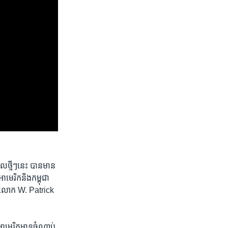
ល​ថ្មីៗ​នេះ បាន​មាន​
មេរិក​និង​កម្ពុជា​
 គឺ​លោក W. Patrick
ឋ​អាមេរិក​មាន​ចំណាប់