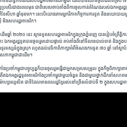
ទំនង​ទ្វេភាគី​រវាងសហរដ្ឋ​អាមេរិក​និង​កម្ពុជា ​ដែល​បាន​ឈាន​ចូល​ដល់​គម្រប់​ ៧០ ​ឆ
ល្អ​ប្រសើរ​ជាង​ពេល​មុន ជា​ពិសេស​ចាប់តាំង​ពី​ការ​ចូល​កាន់តំណែង​របស់ឯកអគ្គរដ្
កាល​ពី​ខែ​សីហា ​ឆ្នាំ​មុន​មក។​ នេះ​បើ​យោង​តាមអ្នក​វិភាគ​កិច្ចការ​ការទូត ​និង​នយោបាយ​ម
ាស៊ី​ និង​សហរដ្ឋ​អាមេរិក។
​ដើម​ឆ្នាំ ​២០២០ ​នេះ ស្ថានទូតសហរដ្ឋអាមេរិក​ក្នុង​ក្រុង​ភ្នំពេញ បាន​រៀបចំ​ព្រឹត្តិ
ោះ ឯកអគ្គរដ្ឋទូត​បាន​ចូលរួមដោយ​ផ្ទាល់ ​រាប់តាំង​ពី​នៅ​ទីលាន​បាល់ទាត់ និង​ក្នុង​បន្
និង​ទូរទស្សន៍​ក្នុង​ស្រុក​ រហូត​ដល់​វេទិកាពិភាក្សា​អំពី​ចំណង​ការ​ទូត​ ៧០ ​ឆ្នាំ ​នៅ​ស្ថា
ឌិត​សភា​កម្ពុជាជាដើម។
ំងប្រចាំ​កម្ពុជា​បច្ចុប្បន្ន​ក៏​បាន​ចូលរួមធ្វើ​ជា​អ្នក​សម្របសម្រួល ​ក្នុង​កិច្ច​ពិភាក្សា​
ត​ឯកអគ្គរដ្ឋទូត​អាមេរិកាំងប្រចាំ​កម្ពុជា​មួយ​ចំនួន​ និង​ជាមួយ​ថ្នាក់​ដឹកនាំ​សហគមន៍
រដ្ឋ​ម៉ាហ្សាឈូសិត ជា​ទី​ដែល​មាន​ពលរដ្ឋ​ខ្មែរ​រស់នៅ​ច្រើន​លំដាប់​ទី ២ ក្នុង​សហរដ្ឋ​