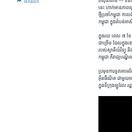
វ៉ាស៊ីនតោន — ទំនាក់
ចែករំលែក
​នេះ ហាក់​មាន​ភាព​
ថ្មី​ប្រចាំ​កម្ពុជា​ 
កម្ពុជា​ ក្នុង​តំបន់​អ
ក្នុង​រយៈពេល​ ៧ ​ខែ 
ជាច្រើន ​ដែល​ក្នុង​ន
របស់​ស្ថានីយ៍​វិទ្យុ​ 
កម្ពុជា ​គឺ​រាជ្យបណ្
ប្រមុខ​ការទូត​អាមេរិកា
អ៊ីនធឺណិត​ ជាមួយ​អតី
ក្នុង​ទីក្រុង​ឡូវែល ​