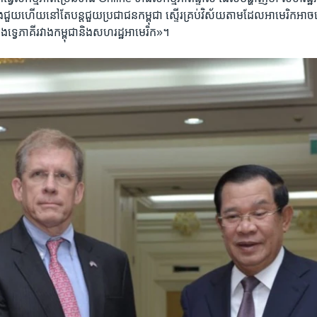
ង់​ជួយ​ហើយ​នៅ​តែ​បន្ត​ជួយ​ប្រជាជន​កម្ពុជា ស្ទើរ​គ្រប់​វិស័យ​តាម​ដែល​អាមេរិក​អាច​ធ្
នង​ទ្វេភាគី​រវាង​កម្ពុជា​និង​សហរដ្ឋ​អាមេរិក»។