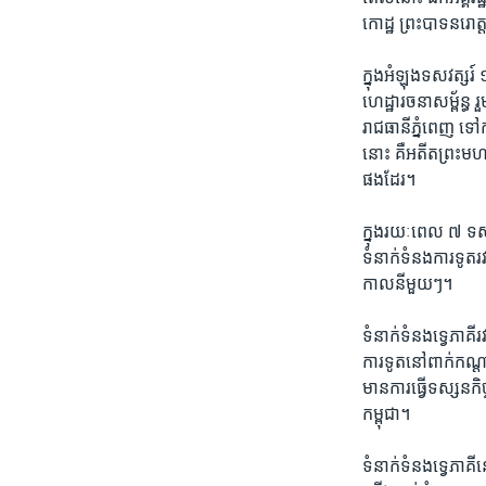
កោដ្ឋ​ ព្រះបាទ​នរោ
ក្នុង​អំឡុង​ទសវត្សរ
ហេដ្ឋារចនាសម្ព័ន្ធ​ រួ
រាជធានី​ភ្នំពេញ​ ទៅកា
នោះ​ គឺ​អតីត​ព្រះមហ
ផងដែរ។
ក្នុង​រយៈពេល ​៧ ​ទសវ
ទំនាក់ទំនង​ការទូត​រ
កាល​នីមួយៗ។
ទំនាក់ទំនង​ទ្វេ​ភាគី​
ការ​ទូតនៅពាក់កណ្តា
មាន​ការ​ធ្វើ​ទស្សនក
កម្ពុជា។
ទំនាក់ទំនង​ទ្វេ​ភាគី