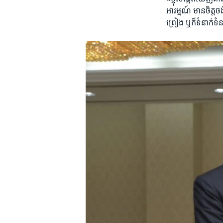
អារម្មណ៍ មាន​ចិត្ត​ច
ព្រៀង ​ឬ​ក៏​ទំនាក់ទំ