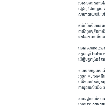
របស់​សហរដ្ឋ​អាមេរិក​
ផ្សេងៗ ដែល​ត្រូវ​បាន​
សមភាព​យេនឌ័រ បរិ
​ចាប់​ពី​ខែ​សីហា​នេះ
ពាណិជ្ជកម្ម​និង​ការ​
ផងដែរ។ នេះ​បើ​យោង​
​លោក Arend Zwartjes
កក្កដា ​ឆ្នាំ​ ២០២០ ​
ដើម្បី​បន្ត​ពង្រឹង​ទំ
«បេសកកម្ម​របស់​យើង​
រដ្ឋទូត​ Murphy គឺ​
យើង​បាន​និង​កំពុង​ព្
ការទូត​របស់​យើង​ នៅ
សហរដ្ឋ​អាមេរិក​ បាន​ប
ពេល​នោះ ឯកអគ្គរដ្ឋ