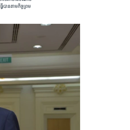
វើ​បាន​តាម​កិច្ចព្រម