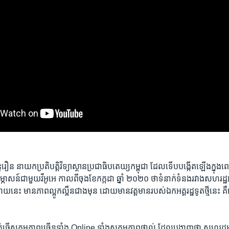
ឿន នាយកប្រតិបត្តិ​វិទ្យាស្ថាន​ប្រជាធិបតេយ្យ​កម្ពុជា ​ដែល​ទើប​បង្កើត​ឡើង​ក្នុង​ពេ
ភាសន៍​ជាមួយ​វីអូអេ ​កាល​ពី​ចុង​ខែ​កក្កដា ​ឆ្នាំ​ ២០២០ ​ថា​ទំនាក់ទំនង​រវាង​សហរដ្ឋ​អា
យ​នេះ មាន​ភាព​ល្អូកល្អឺន​ជាង​មុន ដោយ​មាន​វត្តមាន​របស់​ឯកអគ្គរដ្ឋទូត​ថ្មី​នេះ
ត់​ធ្វើ​សកម្មភាព​ច្រើន​ទាំង ​Online​ ទាំង​សកម្មភាព​ផ្ទាល់​ ដែល​បង្ហាញ​ថា​ សហរដ្