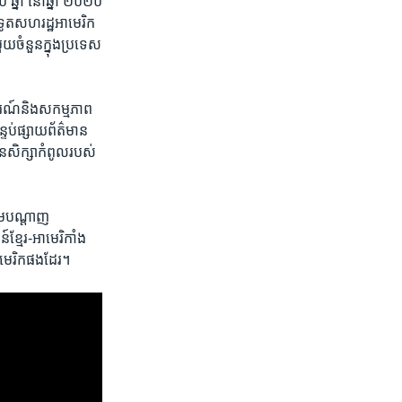
្នាំ ​នៅ​ឆ្នាំ​ ២០២០
ឋទូតសហរដ្ឋអាមេរិក​
ួយ​ចំនួន​ក្នុង​ប្រទេស​
ការណ៍​និង​សកម្មភាព​
ទប់​ផ្សាយ​ព័ត៌មាន​
ប័ន​សិក្សា​កំពូល​របស់​
តាម​បណ្តាញ​
​ខ្មែរ-អាមេរិកាំង ​
អាមេរិក​ផងដែរ។​