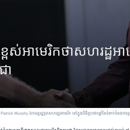
ាន់ខ្ពស់​អាមេរិក​ថា​សហរដ្ឋ​អាមេរ
ុជា
Patrick Murphy ឯកអគ្គ​រដ្ឋទូត​សហរដ្ឋអាមេរិក​ នៅ​ក្នុងពិធី​ខួប​៧០​ឆ្នាំ​នៃ​ទំនាក់ទំនង​ការទូត