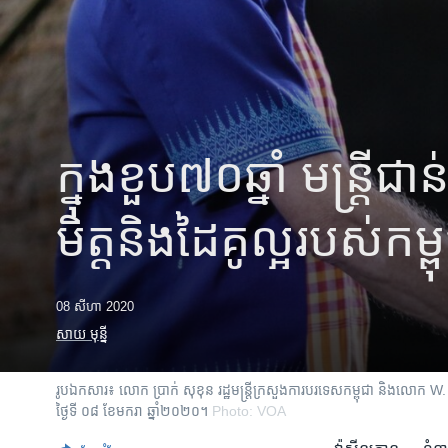
រចនា
សម្ព័ន្ធ​
រំលង​
និង​
ចូល​
ទៅ​
កាន់​
ក្នុង​ខួប​៧០​ឆ្នាំ មន្ត្រី​ជ
ទំព័រ​
ស្វែង​
រក
មិត្ត​និង​ដៃគូ​ល្អ​របស់​កម្ព
08 សីហា 2020
សាយ មុន្នី
រូបឯកសារ៖ លោក​ ប្រាក់​ សុខុន​ រដ្ឋ​មន្ត្រី​ក្រសួង​ការបរទេស​កម្ពុជា​ និង​លោក W. 
ថ្ងៃទី​ ០៨​ ខែ​មករា​ ឆ្នាំ​២០២០​។
Photo: VOA