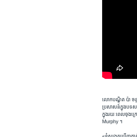
លោក​បណ្ឌិត ប៉ា ចន្ទរ
ប្រសាសន៍​ក្នុង​បទសម្
ក្នុង​រយៈពេលចុងក្រោ
Murphy ។
«ខ្ញុំ​សង្កេត​ឃើញ​គា