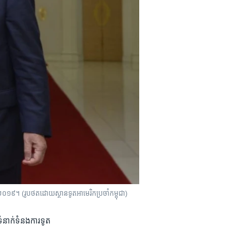
នាំ២០១៩។​ (រូបថតដោយស្ថានទូតអាមេរិកប្រចាំកម្ពុជា)
ទំនាក់​ទំនង​ការទូត​