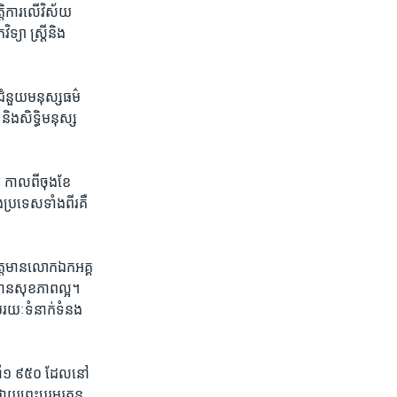
តិការ​លើ​វិស័យ​
យា ស្ត្រី​និង​
យ​ជំនួយ​មនុស្សធម៌
ិង​សិទ្ធិមនុស្ស​
កាល​ពី​ចុង​ខែ​
​ប្រទេស​ទាំង​ពីរគឺ ​
​វត្តមាន​លោក​ឯកអគ្គ
​មាន​សុខភាព​ល្អ។
ម​រយៈ​ទំនាក់ទំនង​
ឆ្នាំ​១ ៩៥០ ដែល​នៅ​
ថ្វាយ​ព្រះបរមរតន