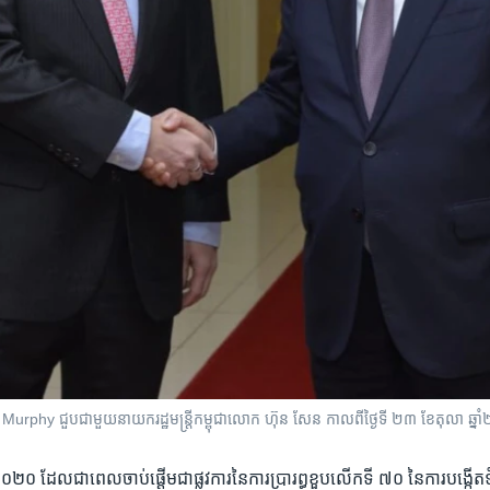
k​ ​Murphy​ ជួប​ជាមួយ​នាយករដ្ឋ​មន្ត្រី​កម្ពុជាលោក ហ៊ុន សែន​ កាលពី​ថ្ងៃទី ២៣ ខែតុលា ឆ្
ំ​ ២០២០ ដែលជា​ពេល​ចាប់​ផ្តើម​ជា​ផ្លូវការ​នៃ​ការ​ប្រារព្ធខួបលើក​ទី​ ៧០ នៃការបង្កើត​