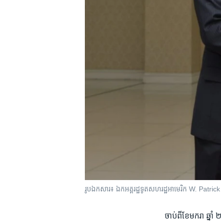
រូបឯកសារ៖ ឯកអគ្គរដ្ឋទូត​សហរដ្ឋ​អាមេរិក​ W​.​ ​Patric
ចាប់​ពី​ខែ​មករា ​ឆ្នា