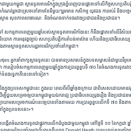
ជាមួយ​កម្ពុជា ស្ថានទូត​អាមេរិក​ក្នុង​ក្រុង​ភ្នំពេញ​បានផ្តោត​ទៅ​លើ​កិច្ច​សហប្រតិបត្
កំណត់​រួច​ជា​ស្រេច​ទៅ​តាម​ខែ​នីមួយៗ​រួម​មាន ​កសិកម្ម យុវជន ការ​អប់រំ និង​បច្ចេកវិទ្
ស្ថាន សុខភាព​សាធារណៈ​ និង​ចំណងទាក់ទង​រវាង​ប្រជាជន​និង​ប្រជាជន។
​ទៅ សកម្មភាព​ពេញ​មួយ​ឆ្នាំរបស់​ស្ថានទូត​អាមេរិកាំង​នេះ ក៏​នឹង​ផ្តោត​ទៅ​លើ​វិស័
វិនិយោគ ការ​អនុវត្ត​ច្បាប់ សហប្រតិបត្តិការ​តំបន់​អាស៊ាន ហើយ​និង​ប្រជាធិបតេយ្យ​ ន
តាម​ស្ថានទូត​សហរដ្ឋ​អាមេរិក​ប្រចាំ​នៅកម្ពុជា។
 អ្នក​នាំពាក្យ​ស្ថានទូត​នេះ​ បាន​មាន​ប្រសាសន៍​ក្នុង​បទ​សម្ភាសន៍​ជាមួយ​វីអូអេ​ 
ថា ​ការ​រៀបចំ​សកម្មភាព​ពេញ​មួយ​ឆ្នាំ​ក្នុង​ការ​ប្រារព្ធខួប​ទី ​៧០​ នៃ​ចំណង​ការទូត​រវាង
នាក់ទំនង​ទ្វេ​ភាគី​នេះ​តទៅ​ទៀត។
ក្នុង​ប្រទេស​កម្ពុជា​នេះ​ ក្នុង​រយៈពេល​ពីរ​បី​ឆ្នាំ​ចុងក្រោយ ​ជាពិសេស​ដោយ​មាន
ដើម្បី​ជួយ​សម្រេច​ឲ្យ​បាន​កម្ពុជា​មួយ​ឯករាជ្យ​ ប្រជាធិបតេយ្យ​រុងរឿង និង​ប្រជាជន
យាយាម​សម្រេច​ការណ៍​នេះ​ឲ្យ​បាន​ទាំង​តាម​រយៈ​ការ​ប្រារព្ធ​ខួប​លើក​ទី​ ៧០​ និង​តា
​ក្នុង​ប្រទេស​នេះ»។
ង្កើត​ចំណង​ការ​ទូត​ជា​ផ្លូវ​ការ​លើក​ដំបូង​ជាមួយ​កម្ពុជា នៅ​ថ្ងៃ​ទី​ ១១​ ខែ​កក្កដា​ 
ទូត​អាមេរិក​ប្រចាំ​កម្ពុជា​ដំបូង​គេ​គឺ​លោក Donald Heath បាន​ប្រគល់​សារតាំង​