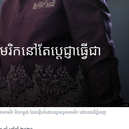
ិក​នៅ​តែ​ប្តេជ្ញា​ធ្វើ​ជា​
​​អាមេរិក​ និង​កម្ពុជា​ ដែល​រៀប​ចំ​​ដោយស្ថាន​ទូត​អាមេរិក​ នៅរាជធានី​ភ្នំពេញ