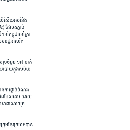
ើ​វិស័យអប់រំ​និង​
​៤​) ដែល​តភ្ជាប់​
នាំ​កម្ពុជា​នៅ​គ្រា​
ហរដ្ឋ​អាមេរិក​
សរុប​ចំនួន​ ១៧ ​នាក់
នយោបាយ​ក្នុង​សម័យ​
មាន​ការ​ផ្តាច់​ចំណង​
ត្សរ៍ដដែល​នោះ ដោយ​
ព្រះរាជាណាចក្រ​
​ក្រុម​ខ្មែរក្រហមបាន​