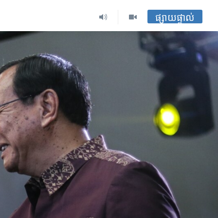
ផ្សាយផ្ទាល់