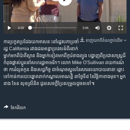
រចនា
សម្ព័ន្ធ​
Khmer English
រំលង​
និង​
បណ្តាញ​សង្គម
0:00
3:06
ចូល​
ទៅ​
ទាញ​យក​ពី​តំណភ្ជាប់​ដើម
ការ​ប្រកួតប្រជែង​យក​អាសនៈនៅ​រដ្ឋសភា​ប្រចាំ​​
កាន់​
រដ្ឋ California រវាង​ជន​អន្តោប្រវេសន៍​ពីរ​នាក់
ទំព័រ​
ភាសា
ម្នាក់​មក​ពី​ប៉ាគីស្ថាន និង​​ម្នាក់​ទៀត​មក​ពី​កូរ៉េខាងត្បូង បង្ហាញ​ពីប្រជាសាស្ត្រ​ដ៏​
ស្វែង​
កំពុង​ផ្លាស់ប្តូរ​នៅ​សហរដ្ឋអាមេរិក។ លោក Mike O'Sullivan រាយការណ៍​
រក
ថា ការ​រំលូត​កូន និង​សេដ្ឋកិច្ច​ ជា​ចំណុច​ស្នូល​នៃ​សារ​នយោបាយ​នានា​ ឆ្ពោះ​
ទៅ​កាន់​​ការ​បោះឆ្នោត​ពាក់កណ្តាល​អាណត្តិ​ នា​ថ្ងៃ​ទី៨ ខែ​វិច្ឆិកា​ខាង​មុខ។ អ្នក​
នាង ទែន សុខស្រីនិត​ ជូន​សេចក្តី​ប្រែ​សម្រួល​ដូចតទៅ៕
ចែករំលែក