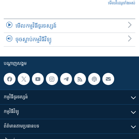
មើល​វីដេអូ​ទាំង​អស់
មើល​កម្មវិធី​ទូរទស្សន៍
ចុចស្តាប់កម្មវិធីវិទ្យុ
បណ្តាញ​សង្គម
កម្មវិធី​ទូរទស្សន៍
កម្មវិធី​វិទ្យុ
ព័ត៌មាន​តាមប្រធានបទ​