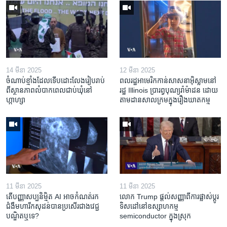
14 មីនា 2025
12 មីនា 2025
ចំណាប់ខ្មាំង​ដែល​ទើប​ដោះលែង​រៀបរាប់​
ពលរដ្ឋអាមេរិក​កាន់សាសនា​អ៊ិស្លាម​នៅ
ពី​ស្ថានភាព​​លំបាក​ពេល​ជាប់​ឃុំ​នៅ​
រដ្ឋ Illinois ​ប្រារព្វបុណ្យរ៉ាម៉ាដន ​ដោយ​
ហ្កាហ្សា
តាម​ដាន​​សាលក្រមក្នុងរឿងឃាតកម្ម
11 មីនា 2025
11 មីនា 2025
តើ​បញ្ញាសប្បនិម្មិត​ AI អាច​កំណត់​រក​
លោក Trump ផ្តល់សញ្ញាពីការផ្លាស់ប្តូរ
ជំងឺមហារីក​សុដន់​បាន​ប្រសើរ​ជាង​វេជ្ជ
ទិសដៅនៅឧស្សាហកម្ម
បណ្ឌិត​ឬ​ទេ?
semiconductor ក្នុងស្រុក