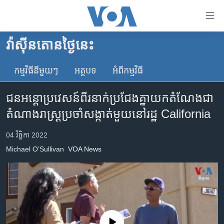
ភ្ជាប់​
ទៅ​
គេហទំព័រ​
វ៉ាស៊ីនតោន​ថ្ងៃ​នេះ
កម្ពុជា
ទាក់ទង
រំលង​
កម្មវិធី​នីមួយៗ
អត្ថបទ​
អំពី​កម្មវិធី​
អន្តរជាតិ
និង​
អាមេរិក
ចូល​
ជន​អន្តោប្រវេសន៍​ពីរ​នាក់​ប្រជែង​គ្នា​យក​តំណែង​ជា​
ទៅ​​
ចិន
តំណាងរាស្ត្រប្រចាំ​សង្កាត់​មួយ​នៅ​រដ្ឋ California
ទំព័រ​
ហេឡូវីអូអេ
ព័ត៌មាន​​
04 វិច្ឆិកា 2022
តែ​
កម្ពុជាច្នៃប្រតិដ្ឋ
Michael O’Sullivan
VOA News
ម្តង
ព្រឹត្តិការណ៍ព័ត៌មាន
រំលង​
និង​
ទូរទស្សន៍ / វីដេអូ​
ចូល​
វិទ្យុ / ផតខាសថ៍
ទៅ​
ទំព័រ​
កម្មវិធីទាំងអស់
No media source currently available