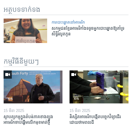
អត្ថបទ​ទាក់ទង
ការបោះឆ្នោតនៅអាមេរិក
សកម្មជន​ខ្មែរ​អាមេរិកាំង​ទទូច​អ្នក​បោះឆ្នោត​ឱ្យ​គាំទ្រ​
សិទ្ធិ​រំលូត​កូន
កម្មវិធី​នីមួយៗ
15 មីនា 2025
15 មីនា 2025
ស្ថាបត្យកម្ម​ក្នុង​តំបន់​ភាគ​ខាង​ត្បូង​
និស្សិត​អាមេរិក​បង្កើត​បច្ចេកវិទ្យា​ដើរ​
អាមេរិក​ចាប់ផ្តើម​លើក​មុខមាត់​ថ្មី
ដោយ​ថាមពល​ដី