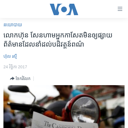
ភ្ជាប់​
ទៅ​
គេហទំព័រ​
នយោបាយ
កម្ពុជា
ទាក់ទង
លោក​​​ហ៊ុន សែន​ហាម​អ្នក​កាសែត​មិន​ឲ្យ​ផ្សាយ​
រំលង​
អន្តរជាតិ
ព័ត៌មាន​ដែល​នាំ​ដល់​បដិវត្តន៍​ពណ៌​
និង​
អាមេរិក
ចូល​
ហ៊ុល រស្មី
ទៅ​​
ចិន
ទំព័រ​
24 វិច្ឆិកា 2017
ហេឡូវីអូអេ
ព័ត៌មាន​​
ចែករំលែក
តែ​
កម្ពុជាច្នៃប្រតិដ្ឋ
ម្តង
ព្រឹត្តិការណ៍ព័ត៌មាន
រំលង​
និង​
ទូរទស្សន៍ / វីដេអូ​
ចូល​
វិទ្យុ / ផតខាសថ៍
ទៅ​
ទំព័រ​
កម្មវិធីទាំងអស់