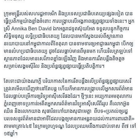
ក្រុម​មន្ត្រី​របស់​សហរដ្ឋ​អាមេរិក​ ​និង​ប្រទេស​ប្រជាធិបតេយ្យ​ផ្សេងទៀត​ ​បាន​
ធ្វើ​ប្រតិកម្ម​យ៉ាង​ខ្លាំង​ចំពោះ​ ការ​បង្ក្រាប​លើ​អង្គភាព​ផ្សព្វផ្សាយ​ទាំងនេះ។ អ្នក
ស្រី​ ​Annika Ben David​ ​ឯកអគ្គរាជ​ទូត​ស៊ុយអែត​ ​ទទួល​បន្ទុក​កិច្ចការ​
សិទ្ធិ​មនុស្ស​ ​លទ្ធិ​ប្រជាធិបតេយ្យ​ ដែល​បាន​មក​ស្វែងយល់​ពី​ស្ថានភាព​
នយោបាយ​នៅ​កម្ពុជា​កាលពី​ខែ​តុលា បាន​ទាមទារ​ឲ្យ​អាជ្ញាធរ​កម្ពុជា​ បើក​ឲ្យ​
មាន​លំហ​ប្រជាធិបតេយ្យ​ ដូច​ដែល​ធ្លាប់​មាន​ពី​មុន​មក​ ហើយ​វិល​ត្រឡប់​ទៅ​
ស្ថានភាព​ដែល​មាន​សេរីភាព​ខ្លាំង​ឡើង​វិញ​ ​និង​មាន​ការ​រឹត​បន្តឹង​តិចតួច​
សម្រាប់​សង្គម​ស៊ីវិល​ និង​ប្រព័ន្ធ​ផ្សព្វផ្សាយ​ធ្វើ​ប្រតិបត្តិការ។​
តែ​ទោះជា​យ៉ាង​ណា​ក្តី​ ​បរិយាកាស​នៃ​ការ​រឹត​បន្តឹង​លើ​ប្រព័ន្ធ​ផ្សព្វផ្សាយ​សេរី​
ត្រូវ​គេ​មើល​ឃើញ​ថា​នៅ​តែ​បន្ត ហើយ​ក៏​មាន​ការ​បង្រ្កាប​លើ​អ្នកសារព័ត៌មាន​
ដែល​ធ្លាប់​បម្រើ​ការ​ឲ្យ​វិទ្យុ​អាស៊ីសេរី​ផង​ដែរ។ ថ្មីៗ​នេះ​ អយ្យការ​អម​តុលាការ​
ភ្នំពេញ​ចោទ​ប្រកាន់​អតីត​អ្នកសារព័ត៌មាន​វិទ្យុអាស៊ីសេរី​ពីរ​រូប​ គឺ​លោកអ៊ួន
ឈិន​ ​និង​លោក​យាង សុធារិន​ហៅ​យាង​សុជាមេត្តា ​ ​ពី​បទ​«ប្រគល់​ឲ្យ​រដ្ឋ​
បរទេស​នូវ​ព័ត៌មាន​ជាអាទិ៍​ដែល​បង្ក​ឲ្យ​មាន​ការ​អន្តរាយ​ដល់​ការ​ការពារ​ជាតិ»​ ​
តាម​មាត្រា​៤៤៥​ ​នៃ​ក្រម​ព្រហ្មទណ្ឌ​ ដែល​ប្រឈម​នឹង​ការ​ជាប់​ទោស​ ​ពី៧​ ​ទៅ​
១៥ឆ្នាំ។​