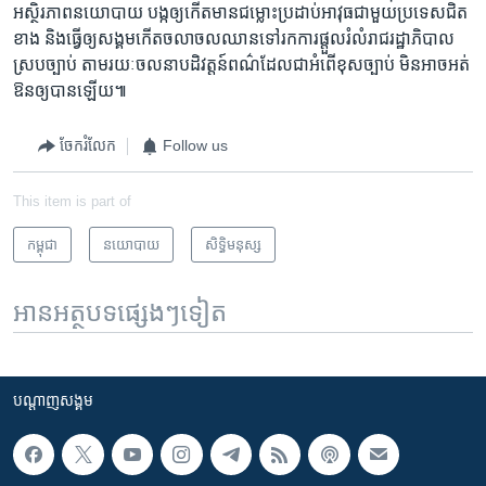
អស្ថិរភាព​នយោបាយ បង្ក​ឲ្យ​កើត​មាន​ជម្លោះ​ប្រដាប់​អាវុធ​ជាមួយ​ប្រទេស​ជិត​
ខាង​ និង​ធ្វើ​ឲ្យ​សង្គម​កើត​ចលាចល​ឈាន​ទៅ​រក​ការ​ផ្តួល​រំលំ​រាជរដ្ឋាភិបាល​
ស្របច្បាប់​ តាម​រយៈ​ចលនា​បដិវត្តន៍​ពណ៌​ដែល​ជា​អំពើ​ខុស​ច្បាប់​ មិន​អាច​អត់​
ឱន​ឲ្យ​បាន​ឡើយ៕
ចែករំលែក
Follow us
This item is part of
កម្ពុជា
នយោបាយ
សិទ្ធិ​មនុស្ស
អានអត្ថបទផ្សេងៗទៀត
បណ្តាញ​សង្គម