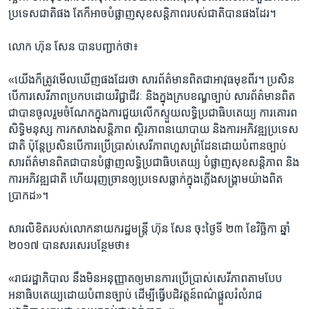
ប្រទេស​ជាតិ​ផង​ តែ​ក៏​អាច​បំផ្លាញ​សុខ​សន្តិភាព​របស់​ជាតិ​បាន​ផង​ដែរ។
លោក​ ហ៊ុន សែន​ បាន​បញ្ជាក់​ថា៖
«យើង​ក៏​ត្រូវ​មើល​ឃើញ​ផង​ដែរ​ថា​ សារព័ត៌មាន​ពិត​ជា​អាវុធ​មុខ​ពីរ។ ប្រសិន​
បើ​ការ​សេរីភាព​ប្រកប​ដោយ​វិជ្ជាជីវៈ​ និង​ក្នុង​ក្រប​ខណ្ឌ​ច្បាប់​ សារព័ត៌មាន​ពិត​
ជា​បាន​ចូលរួម​ចំណែក​ក្នុង​ការ​ជួយ​លើក​ស្ទួយ​លទ្ធិ​ប្រជាធិបតេយ្យ​ ការ​គោរព​
សិទ្ធិមនុស្ស​ ការ​កសាង​សន្តិភាព​ ស្ថិរភាព​នយោបាយ​ និង​ការ​អភិវឌ្ឍ​ប្រទេស​
ជាតិ​ ប៉ុន្តែ​ប្រសិន​បើ​ការ​ប្រើប្រាស់​សេរីភាព​ហួស​ព្រំដែន​ដោយ​បំពាន​ច្បាប់​
សារព័ត៌មាន​ពិត​ជា​បាន​បំផ្លាញ​លទ្ធិប្រជាធិបតេយ្យ​ បំផ្លាញ​សុខ​សន្តិភាព​ និង​
ការ​អភិវឌ្ឍ​ជាតិ​ ហើយ​រុញច្រាន​ឲ្យ​ប្រទេស​ធ្លាក់​ក្នុង​ភ្លើង​សង្គ្រាម​យ៉ាង​ពិត​
ប្រាកដ‍»។
សារលិខិត​របស់​លោក​នាយករដ្ឋមន្ត្រី ហ៊ុន​ សែន​ ចុះ​ថ្ងៃ​ទី​ ២៣​ ​ខែ​វិច្ឆិកា​ ឆ្នាំ​
២០១៧​ ​បាន​សរសេរ​បន្ថែម​ថា៖
«រាជរដ្ឋាភិបាល​ នឹង​មិន​អនុញ្ញាត​ឲ្យ​មាន​ការ​ប្រើប្រាស់​សេរីភាព​តាម​បែប​
អនាធិបតេយ្យ​ដោយ​បំពាន​ច្បាប់​ ដើម្បី​ធ្វើ​បដិវត្តន៍​ពណ៌​ផ្តួល​រំលំ​រាជ​