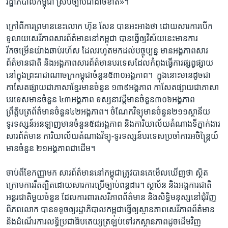
រដ្ឋាភិបាល​កម្ពុជា​ ស្រប​ច្បាប់​ជា​ដាច់ខាត»។​
ក្រៅពី​ការ​ព្រមាន​នេះ​លោក ​ហ៊ុន សែន​ បាន​អះអាង​ថា​ ដោយ​សារការ​បើក
ទូលាយ​សេរីភាព​សារព័ត៌មាន​នៅ​កម្ពុជា​ បាន​ធ្វើ​ឲ្យ​វិស័យ​នេះ​មានការ​
រីកចម្រើន​យ៉ាង​ឆាប់​រហ័ស​ ដែល​រហូត​មក​ដល់​បច្ចុប្បន្ន​ មាន​អង្គភាព​សារ
ព័ត៌មាន​ជាតិ​ និង​អង្គភាព​សារព័ត៌មាន​បរទេស​ដែល​កំពុង​ធ្វើការ​ផ្សព្វផ្សាយ​
នៅ​ក្នុង​ព្រះរាជាណាចក្រ​កម្ពុជា​ចំនួន​៥៣០​អង្គភាព។ ​ ក្នុង​នោះ​មាន​ដូចជា​
កាសែត​ផ្សាយ​ជា​ភាសា​ខ្មែរ​មាន​ចំនួន​ ១៣៩​អង្គភាព​ កាសែត​ផ្សាយ​ជា​ភាសា​
បរទេស​មាន​ចំនួន​ ៤៣​អង្គភាព​ ទស្សនាវដ្ដី​មាន​ចំនួន​៣០៦​អង្គភាព​
ព្រឹត្តិបត្រ​ព័ត៌មាន​ចំនួន​៤២​អង្គភាព។ ចំណែក​វិទ្យុ​មាន​ចំនួន​២១១​ស្ថានីយ ​
ទូរទស្សន៍​អនឡាញ​មាន​ចំនួន​៥៨​អង្គភាព​ និង​ការិយាល័យ​តំណាង​ទីភ្នាក់ងារ​
សារព័ត៌មាន​ ការិយាល័យ​តំណាង​វិទ្យុ-ទូរទស្សន៍​បរទេស​ប្រចាំ​ការ​អចិន្ត្រៃយ៍​
មាន​ចំនួន​ ២១​អង្គភាព​ជាដើម។​
ចាប់​ពី​ខែ​កញ្ញា​មក​ សារ​ព័ត៌មាន​នៅ​កម្ពុជា​ត្រូវ​បាន​គេ​មើល​ឃើញ​ថា​ ​ស្ថិត​
ក្រោម​ការ​រឹតត្បិត​ដោយ​សារ​ការ​ប្រើ​ច្បាប់​ពន្ធដារ។ ​ស្ថាប័ន​ ​និង​អង្គការ​ជាតិ​ ​
អន្តរជាតិ​មួយ​ចំនួន​ ​ដែល​ការពារ​សេរីភាព​ព័ត៌មាន​ ​និង​សិទ្ធិ​មនុស្ស​នៅ​ជុំវិញ​
ពិភព​លោក​ ​បាន​ទទូច​ឲ្យ​រដ្ឋាភិបាល​កម្ពុជា​ធ្វើ​ឲ្យ​ស្ថានភាព​សេរីភាព​ព័ត៌មាន​ ​
និង​ដំណើរ​ការ​លទ្ធិ​ប្រជាធិបតេយ្យ​ត្រឡប់​ទៅ​រក​ស្ថានភាព​ដូច​ដើម​វិញ​ ​