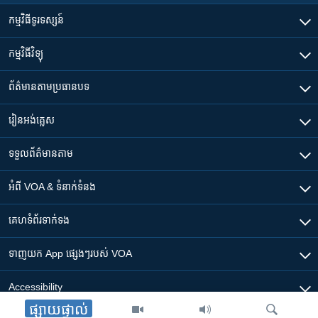
កម្មវិធី​ទូរទស្សន៍
កម្មវិធី​វិទ្យុ
ព័ត៌មាន​តាមប្រធានបទ​
រៀន​​អង់គ្លេស
ទទួល​ព័ត៌មាន​តាម
អំពី​ VOA & ទំនាក់ទំនង
គេហទំព័រ​​ទាក់ទង
ទាញយក​ App ផ្សេងៗ​របស់​ VOA
Accessibility
ផ្សាយផ្ទាល់