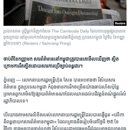
រចនា
សម្ព័ន្ធ​
Khmer English
រំលង​
និង​
បណ្តាញ​សង្គម
ចូល​
រូប​ឯកសារ៖ ស្ត្រីម្នាក់​​ទិញ​កាសែត​ The Cambodia Daily ដែល​បោះពុម្ព​ផ្សាយ​លេខ​
ទៅ​
ចុងក្រោយ​ នៅ​តូប​លក់​កាសែត​មួយ​ក្នុង​រាជធានី​ភ្នំពេញ​ ប្រទេស​កម្ពុជា​ ថ្ងៃទី៤​ ខែ​កញ្ញា​
កាន់​
ឆ្នាំ២០១៧។​ (Reuters / Samrang Pring)
ទំព័រ​
ភាសា
ស្វែង​
ចាប់​ពី​ខែ​កញ្ញា​មក​ សារ​ព័ត៌មាន​នៅ​កម្ពុជា​ត្រូវ​បាន​គេ​មើល​ឃើញ​ថា​ ​ស្ថិត​
រក
ក្រោម​ការ​រឹតត្បិត​ដោយ​សារ​ការ​ប្រើ​ច្បាប់​ពន្ធដារ។
ភ្នំពេញ —
លោក​នាយករដ្ឋមន្ត្រី​ហ៊ុន សែន​ ​បាន​អះអាង​ថា​ វិស័យ​សារ
ព័ត៌មាន​ ​ក្នុង​ប្រទេស​កម្ពុជា​ កំពុង​មាន​ការ​រីកចម្រើន​យ៉ាង​ឆាប់​រហ័ស​ប៉ុន្តែ​
ព្រមាន​ពួកគេ​មិន​ឱ្យ​ផ្សាយ​ព័ត៌មាន​ណា​ដែល​ឈាន​ដល់​បដិវត្តន៍​ពណ៌​ផ្តួល​រំលំ​
រដ្ឋាភិបាល​ទេ។
បើ​យោង​តាម​សារ​លិខិតរបស់​លោក​នាយករដ្ឋមន្ត្រី​ដែល​បាន​ផ្ញើ​ជូន «វេទិកា​
និពន្ធ​នាយក​សារព័ត៌មាន​កម្ពុជា»​ ដែល​គ្រោង​នឹង​រៀបចំ​នៅ​ថ្ងៃ​ទី​ ២៥​ ខែ​
វិច្ឆិកា​ ​ខាងមុខ​បានចាត់​ទុក​ថា​ វិស័យ​នេះ​ជា​អាវុធ​មុខ​ពីរ​ដែល​អាច​ជួយ​កសាង​