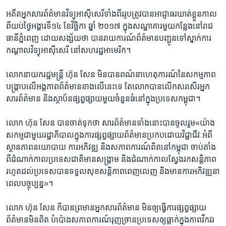
អតីត​អ្នក​សារព័ត៌មាន​វិទ្យុ​អាស៊ីសេរី​ទាំង​ពីរ​រូប​ត្រូវ​បាន​អាជ្ញាធរ​ឃាត់​ខ្លួន​កាល​
ពី​យប់​ថ្ងៃ​អង្គារ​ទី​១៤​ ខែ​វិច្ឆិកា​ ​ឆ្នាំ​ ២០១៧​ ក្នុង​សណ្ឋាគារ​មួយ​កន្លែង​នៅ​រាជ​
ធានី​ភ្នំពេញ​ ​ដោយ​សង្ស័យ​ថា​ ​បាន​រាយ​ការណ៍​ព័ត៌មាន​បញ្ជូន​ទៅ​ស្នាក់​ការ​
កណ្តាល​វិទ្យុ​អាស៊ីសេរី​ ​នៅ​សហរដ្ឋ​អាមេរិក។​
លោក​នាយករដ្ឋមន្ត្រី​ ហ៊ុន សែន​ មិន​បាន​ពណ៌នា​ហេតុការណ៍​នៃ​សកម្មភាព​
បង្ក្រាប​លើ​អង្គភាព​ព័ត៌មាន​ខាង​លើ​នេះ​ទេ​ តែ​លោក​បាន​លើក​សរសើរអ្នក
សារព័ត៌មាន​ និង​ស្ថាប័ន​ផ្សព្វ​ផ្សាយ​មួយ​ចំនួន​ធំ​នៅ​ក្នុង​ប្រទេស​កម្ពុជា។
លោក​ ហ៊ុន សែន​ បាន​ចាត់​ទុក​ថា ​សារព័ត៌មាន​ទាំងនោះបាន​ចូលរួម​«យ៉ាង​
សកម្ម​ជាមួយ​រដ្ឋាភិបាល​ក្នុង​ការ​ផ្សព្វ​ផ្សាយ​ព័ត៌មាន​ប្រកបដោយ​វិជ្ជាជីវៈ​អំពី​
ស្ថានភាព​នយោបាយ​ ការ​អភិវឌ្ឍ​ និង​សភាព​ការណ៍​ពិត​នៅ​កម្ពុជា​ ចាប់​តាំង​
ពី​ដំណាក់​កាល​ប្រទេស​ជាតិ​មាន​សង្គ្រាម​ និង​ដំណាក់កាល​ស្វែង​រក​សន្តិភាព​
រហូត​ដល់​ប្រទេស​បាន​ទទួល​សុខ​សន្តិភាព​ពេញលេញ​ និង​មាន​ការ​អភិវឌ្ឍ​នា​
ពេល​បច្ចុប្បន្ន»។​
លោក​ ហ៊ុន សែន​ ក៏​បាន​ព្រមាន​អ្នក​សារព័ត៌មាន​ មិន​ឲ្យ​ធ្វើការ​ផ្សព្វផ្សាយ​
ព័ត៌មាន​មិន​ពិត​ ​បំប៉ោង​សភាពការណ៍​រុញច្រាន​ប្រទេស​ឲ្យ​ធ្លាក់​ក្នុង​ភាព​វឹកវរ​