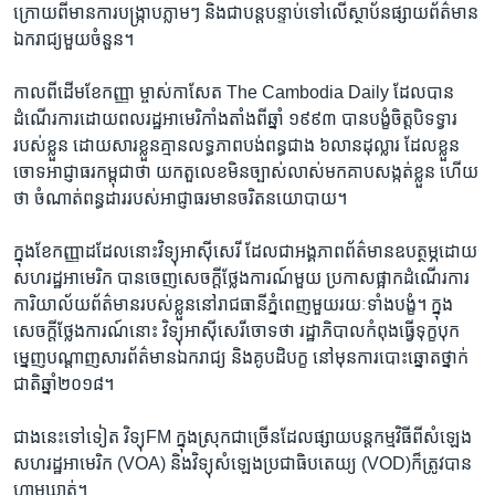
ក្រោយ​ពី​មាន​ការ​បង្ក្រាប​ភ្លាមៗ​ ​និង​ជា​បន្ត​បន្ទាប់​ទៅ​លើ​ស្ថាប័ន​ផ្សាយ​ព័ត៌មាន​
ឯករាជ្យ​មួយ​ចំនួន។​
កាល​ពីដើម​ខែ​កញ្ញា​ ម្ចាស់កាសែត​ ​The Cambodia Daily​ ​ដែល​បាន​
ដំណើរការ​ដោយ​ពលរដ្ឋ​អាមេរិកាំង​តាំង​ពី​ឆ្នាំ​ ១៩៩៣​ បាន​បង្ខំចិត្ត​បិទ​ទ្វារ​
របស់​ខ្លួន​ ដោយសារ​ខ្លួន​គ្មាន​លទ្ធភាព​បង់​ពន្ធ​ជាង ៦​លាន​ដុល្លារ​ ដែល​ខ្លួន​
ចោទអាជ្ញាធរ​កម្ពុជា​ថា​ យក​តួលេខ​មិន​ច្បាស់​លាស់​មក​គាបសង្កត់​ខ្លួន​ ហើយ​
ថា​ ចំណាត់​ពន្ធដារ​របស់​អាជ្ញាធរ​មាន​ចរិត​នយោបាយ។
ក្នុងខែ​កញ្ញាដដែល​នោះ​វិទ្យុ​អាស៊ីសេរី​ ​ដែល​ជា​អង្គភាព​ព័ត៌មាន​ឧបត្ថម្ភ​ដោយ​
សហរដ្ឋ​អាមេរិក​ បាន​ចេញ​សេចក្តី​ថ្លែង​ការណ៍​មួយ​ ​ប្រកាស​ផ្អាក​ដំណើរ​ការ​
ការិយាល័យ​ព័ត៌មាន​របស់​ខ្លួន​នៅ​រាជធានី​ភ្នំពេញ​មួយ​រយៈ​ទាំង​បង្ខំ។​ ក្នុង​
សេចក្តី​ថ្លែង​ការណ៍​នោះ ​វិទ្យុ​អាស៊ីសេរី​ចោទ​ថា ​រដ្ឋាភិបាល​កំពុង​ធ្វើ​ទុក្ខ​បុក
ម្នេញ​បណ្ដាញ​សារព័ត៌មាន​ឯករាជ្យ​ និង​គូ​បដិបក្ខ ​នៅ​មុន​ការបោះឆ្នោត​ថ្នាក់​
ជាតិ​ឆ្នាំ​២០១៨​។​
ជាង​នេះទៅទៀត​ ​វិទ្យុFM​ ​ក្នុង​ស្រុក​ជាច្រើន​ដែល​ផ្សាយ​បន្ត​កម្មវិធី​ពី​សំឡេង​
សហរដ្ឋ​អាមេរិក (VOA) និង​វិទ្យុ​សំឡេង​ប្រជាធិបតេយ្យ​ ​(VOD)​ក៏​ត្រូវ​បាន​
ហាមឃាត់។​