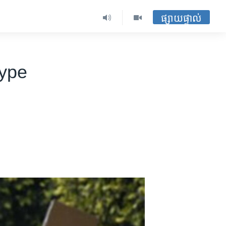
ផ្សាយផ្ទាល់
Type