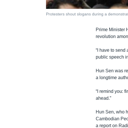
Protesters shout slogans during a demonstrat
Prime Minister 
revolution amo
“I have to send 
public speech i
Hun Sen was refe
a longtime autho
“I remind you: f
ahead.”
Hun Sen, who ha
Cambodian Peopl
a report on Rad