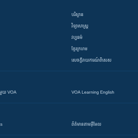
បរិស្ថាន
វិទ្យាសាស្រ្ត
វប្បធម៌
ខ្មែរក្រហម
សេចក្តីរាយការណ៍ពិសេស
ស​​ជាមួយ VOA
VOA Learning English
ts
ព័ត៌មាន​តាម​អ៊ីមែល