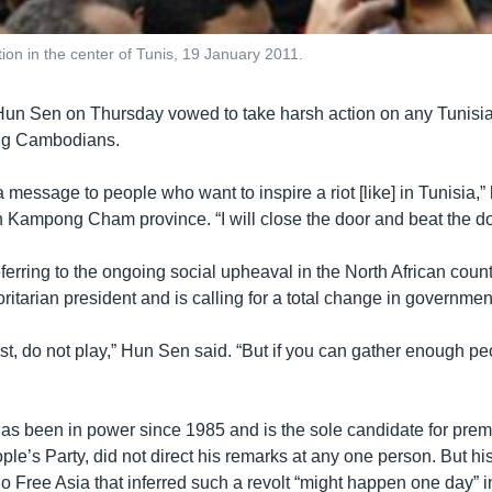
ion in the center of Tunis, 19 January 2011.
Hun Sen on Thursday vowed to take harsh action on any Tunisia
ng Cambodians.
a message to people who want to inspire a riot [like] in Tunisia,” 
n Kampong Cham province. “I will close the door and beat the do
rring to the ongoing social upheaval in the North African count
ritarian president and is calling for a total change in governmen
irst, do not play,” Hun Sen said. “But if you can gather enough p
s been in power since 1985 and is the sole candidate for premi
e’s Party, did not direct his remarks at any one person. But hi
io Free Asia that inferred such a revolt “might happen one day”