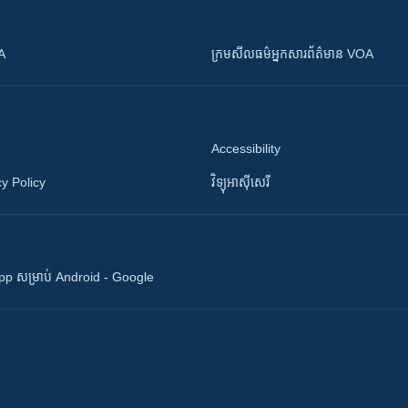
OA
ក្រម​​​សីលធម៌​​​អ្នក​​​សារព័ត៌មាន VOA
Accessibility
y Policy
វិទ្យុ​អាស៊ី​សេរី
 App សម្រាប់ Android - Google