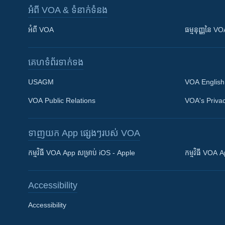
អំពី​ VOA & ទំនាក់ទំនង
អំពី​ VOA
ធម្មនុញ្ញ​នៃ V
គេហទំព័រ​​ទាក់ទង
USAGM
VOA English
VOA Public Relations
VOA's Privac
ទាញយក​ App ផ្សេងៗ​របស់​ VOA
Khmer English
កម្មវិធី​ VOA App សម្រាប់ iOS - Apple
កម្មវិធី​ VOA
បណ្តាញ​សង្គម
Accessibility
Accessibility
ភាសា