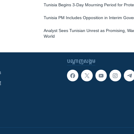
Tunisia Begins 3-Day Mourning Period for Prote
Tunisia PM Includes Opposition in Interim Gov
Analyst Sees Tunisian Unrest as Promising, War
World
បណ្តាញ​សង្គម
ក
ី