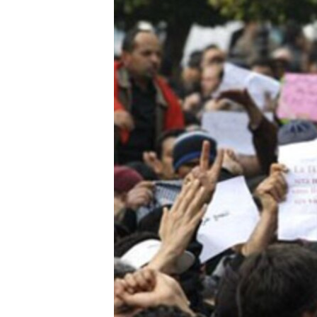
រចនា
សម្ព័ន្ធ​
រំលង​
និង​
ចូល​
ទៅ​
កាន់​
ទំព័រ​
ស្វែង​
រក