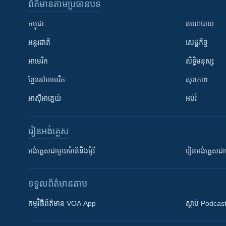
ព័ត៌មាន​តាមប្រធានបទ​
កម្ពុជា
នយោបាយ
អន្តរជាតិ
សេដ្ឋកិច្ច
អាមេរិក
សិទ្ធិមនុស្ស
ខ្មែរ​នៅអាមេរិក
សុខភាព
អាស៊ីអាគ្នេយ៍
អប់រំ
រៀន​​អង់គ្លេស
អង់គ្លេស​ជាមួយ​ម៉ានី​និង​ម៉ូរី
រៀន​​​​​​អង់គ្លេ
ទទួល​ព័ត៌មាន​តាម
កម្មវិធី​ព័ត៌មាន VOA App
ស្តាប់ Podcas