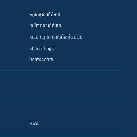
អក្ខរកម្មសារព័ត៌មាន
សេរីភាពសារព័ត៌មាន
ការបោះឆ្នោតនៅអាមេរិកឆ្នាំ២០២០
Khmer-English
បទវិចារណកថា
RSS