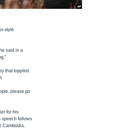
n-style
he said in a
g.”
ry that toppled
t.
eople, please go
er for his
s speech follows
 in Cambodia.