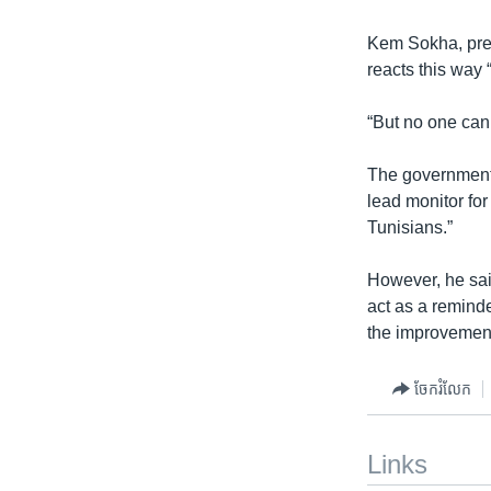
Kem Sokha, pres
reacts this way
“But no one can
The government 
lead monitor for
Tunisians.”
However, he sai
act as a remind
the improvement
ចែករំលែក
Links