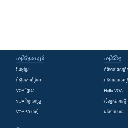
កម្មវិធី​ទូរទស្សន៍
កម្មវិធី​វិទ្យុ
វីដេអូ​ខ្មែរ
ព័ត៌មាន​ពេល​ព្រឹ
វ៉ាស៊ីនតោន​ថ្ងៃ​នេះ
ព័ត៌មាន​​ពេល​រាត្រ
VOA ថ្ងៃនេះ
Hello VOA
VOA ​វិទ្យាសាស្ត្រ
សំឡេង​ជំនាន់​ថ្មី
VOA 60 អាស៊ី
វេទិកា​អាស៊ាន