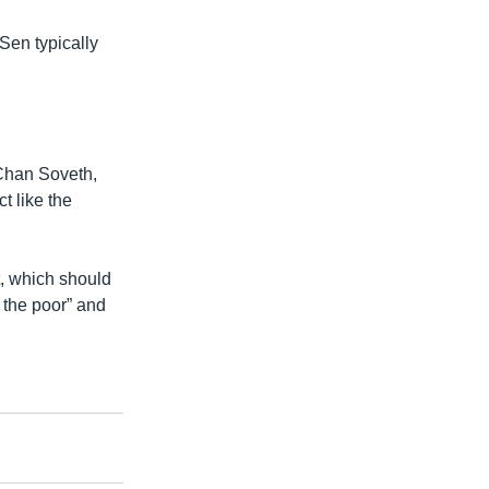
Sen typically
 Chan Soveth,
t like the
, which should
 the poor” and