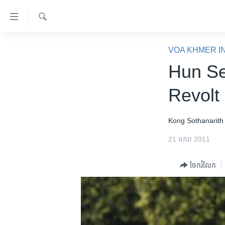
ភ្ជាប់​
ទៅ​
គេហទំព័រ​
ស្វែង​
កម្ពុជា
រក
VOA KHMER I
ទាក់ទង
អន្តរជាតិ
Hun Se
រំលង​
និង​
អាមេរិក
Revolt
ចូល​
ចិន
ទៅ​​
ទំព័រ​
ហេឡូវីអូអេ
Kong Sothanarith
ព័ត៌មាន​​
កម្ពុជាច្នៃប្រតិដ្ឋ
21 មករា 2011
តែ​
ម្តង
ព្រឹត្តិការណ៍ព័ត៌មាន
ចែករំលែក
រំលង​
ទូរទស្សន៍ / វីដេអូ​
និង​
ចូល​
វិទ្យុ / ផតខាសថ៍
ទៅ​
កម្មវិធីទាំងអស់
ទំព័រ​