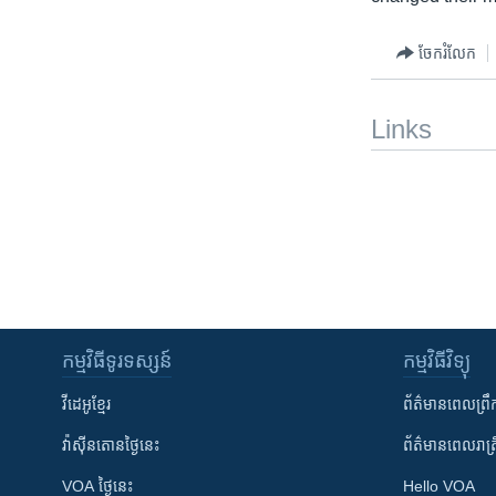
ចែករំលែក
Links
កម្មវិធី​ទូរទស្សន៍
កម្មវិធី​វិទ្យុ
វីដេអូ​ខ្មែរ
ព័ត៌មាន​ពេល​ព្រឹ
វ៉ាស៊ីនតោន​ថ្ងៃ​នេះ
ព័ត៌មាន​​ពេល​រាត្រ
VOA ថ្ងៃនេះ
Hello VOA