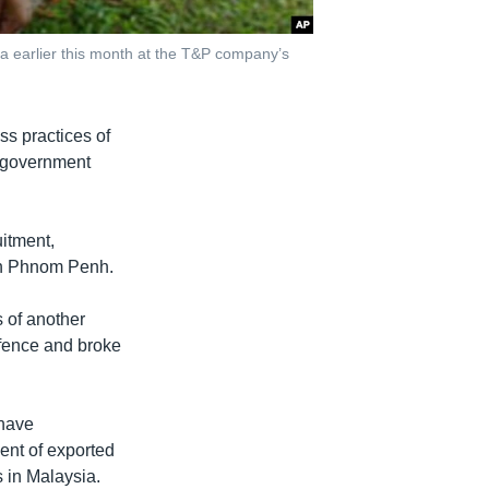
na earlier this month at the T&P company’s
ss practices of
 a government
uitment,
 in Phnom Penh.
s of another
 fence and broke
 have
ent of exported
 in Malaysia.