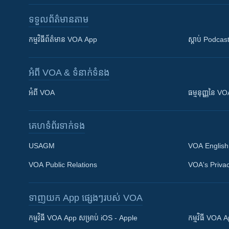
ទទួល​ព័ត៌មាន​តាម
កម្មវិធី​ព័ត៌មាន VOA App
ស្តាប់ Podcas
អំពី​ VOA & ទំនាក់ទំនង
អំពី​ VOA
ធម្មនុញ្ញ​នៃ V
គេហទំព័រ​​ទាក់ទង
USAGM
VOA English
VOA Public Relations
VOA's Privac
ទាញយក​ App ផ្សេងៗ​របស់​ VOA
Khmer English
កម្មវិធី​ VOA App សម្រាប់ iOS - Apple
កម្មវិធី​ VOA
បណ្តាញ​សង្គម