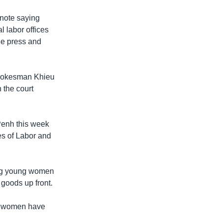
 note saying
 labor offices
he press and
 spokesman Khieu
 the court
Penh this week
ies of Labor and
cing young women
 goods up front.
he women have