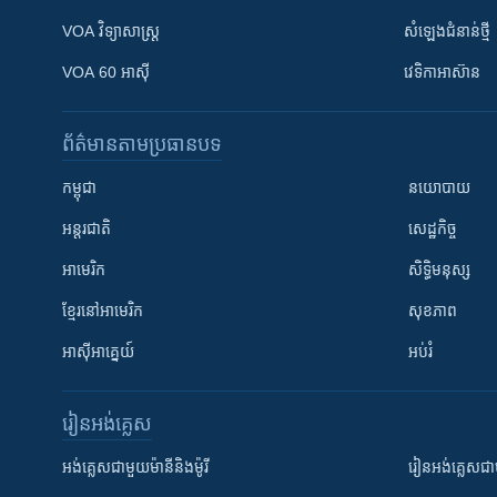
VOA ​វិទ្យាសាស្ត្រ
សំឡេង​ជំនាន់​ថ្មី
VOA 60 អាស៊ី
វេទិកា​អាស៊ាន
ព័ត៌មាន​តាមប្រធានបទ​
កម្ពុជា
នយោបាយ
អន្តរជាតិ
សេដ្ឋកិច្ច
អាមេរិក
សិទ្ធិមនុស្ស
ខ្មែរ​នៅអាមេរិក
សុខភាព
អាស៊ីអាគ្នេយ៍
អប់រំ
រៀន​​អង់គ្លេស
អង់គ្លេស​ជាមួយ​ម៉ានី​និង​ម៉ូរី
រៀន​​​​​​អង់គ្លេ