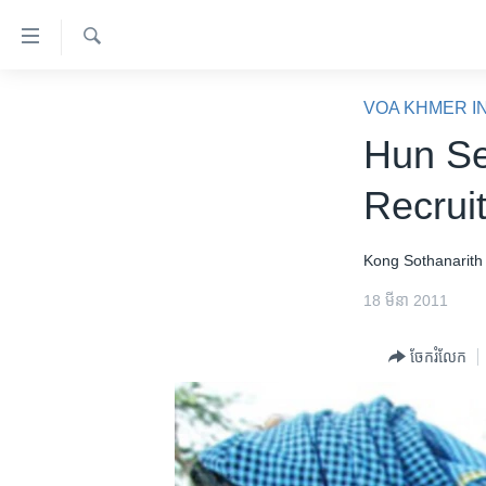
ភ្ជាប់​
ទៅ​
គេហទំព័រ​
ស្វែង​
កម្ពុជា
រក
VOA KHMER I
ទាក់ទង
អន្តរជាតិ
Hun Se
រំលង​
និង​
អាមេរិក
Recrui
ចូល​
ចិន
ទៅ​​
ទំព័រ​
ហេឡូវីអូអេ
Kong Sothanarith
ព័ត៌មាន​​
កម្ពុជាច្នៃប្រតិដ្ឋ
18 មីនា 2011
តែ​
ម្តង
ព្រឹត្តិការណ៍ព័ត៌មាន
ចែករំលែក
រំលង​
ទូរទស្សន៍ / វីដេអូ​
និង​
ចូល​
វិទ្យុ / ផតខាសថ៍
ទៅ​
កម្មវិធីទាំងអស់
ទំព័រ​