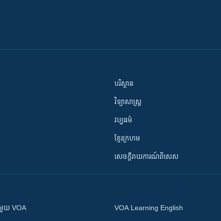
បរិស្ថាន
វិទ្យាសាស្រ្ត
វប្បធម៌
ខ្មែរក្រហម
សេចក្តីរាយការណ៍ពិសេស
ស​​ជាមួយ VOA
VOA Learning English