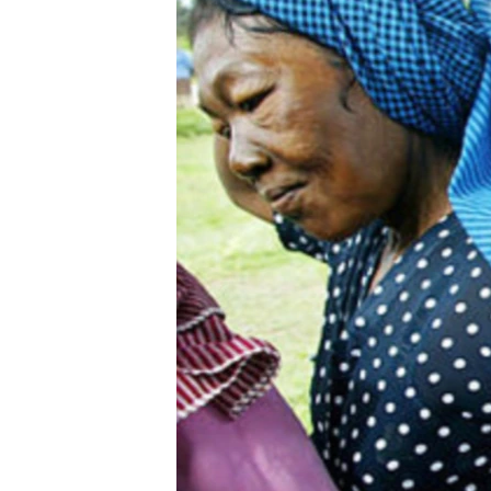
រចនា
សម្ព័ន្ធ​
រំលង​
និង​
ចូល​
ទៅ​
កាន់​
ទំព័រ​
ស្វែង​
រក