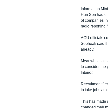
Information Min
Hun Sen had ord
of companies in
radio reporting.”
ACU officials c
Sopheak said th
already.
Meanwhile, at s
to consider the 
Interior.
Recruitment fir
to take jobs as 
This has made s
changed their m