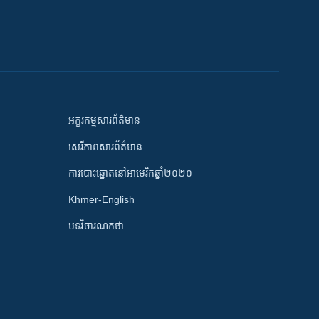
អក្ខរកម្មសារព័ត៌មាន
សេរីភាពសារព័ត៌មាន
ការបោះឆ្នោតនៅអាមេរិកឆ្នាំ២០២០
Khmer-English
បទវិចារណកថា