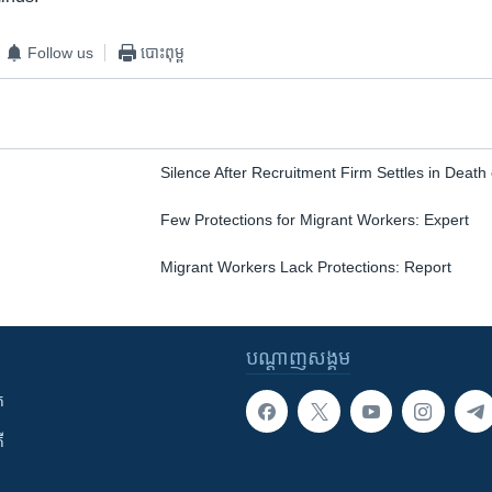
Follow us
បោះពុម្ព
Silence After Recruitment Firm Settles in Deat
Few Protections for Migrant Workers: Expert
Migrant Workers Lack Protections: Report
បណ្តាញ​សង្គម
ក
ី