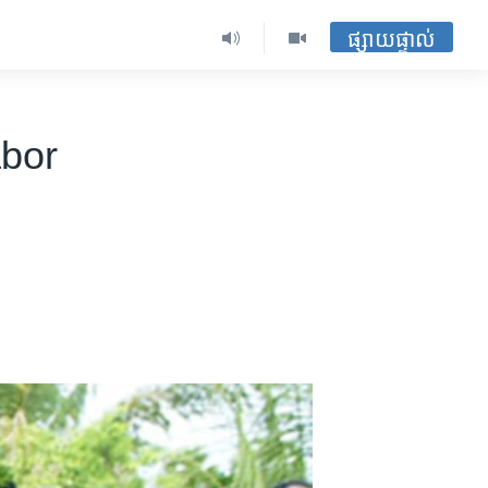
ផ្សាយផ្ទាល់
abor