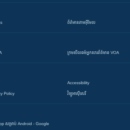
ts
ព័ត៌មាន​តាម​អ៊ីមែល
OA
ក្រម​​​សីលធម៌​​​អ្នក​​​សារព័ត៌មាន VOA
Accessibility
y Policy
វិទ្យុ​អាស៊ី​សេរី
 App សម្រាប់ Android - Google