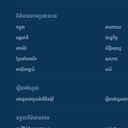
ព័ត៌មាន​តាមប្រធានបទ​
កម្ពុជា
នយោបាយ
អន្តរជាតិ
សេដ្ឋកិច្ច
អាមេរិក
សិទ្ធិមនុស្ស
ខ្មែរ​នៅអាមេរិក
សុខភាព
អាស៊ីអាគ្នេយ៍
អប់រំ
រៀន​​អង់គ្លេស
អង់គ្លេស​ជាមួយ​ម៉ានី​និង​ម៉ូរី
រៀន​​​​​​អង់គ្លេ
ទទួល​ព័ត៌មាន​តាម