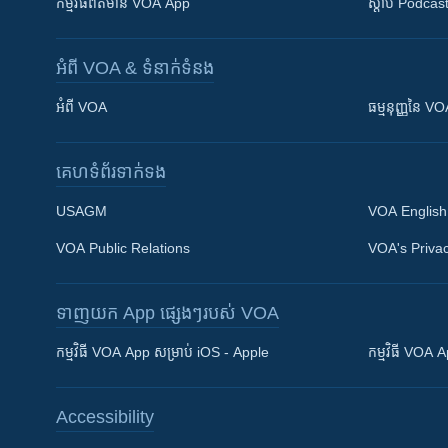
កម្មវិធី​ព័ត៌មាន VOA App
ស្តាប់ Podcas
អំពី​ VOA & ទំនាក់ទំនង
អំពី​ VOA
ធម្មនុញ្ញ​នៃ V
គេហទំព័រ​​ទាក់ទង
USAGM
VOA English
VOA Public Relations
VOA's Privac
ទាញយក​ App ផ្សេងៗ​របស់​ VOA
Khmer English
កម្មវិធី​ VOA App សម្រាប់ iOS - Apple
កម្មវិធី​ VOA
បណ្តាញ​សង្គម
Accessibility