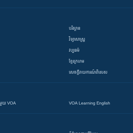
បរិស្ថាន
វិទ្យាសាស្រ្ត
វប្បធម៌
ខ្មែរក្រហម
សេចក្តីរាយការណ៍ពិសេស
ស​​ជាមួយ VOA
VOA Learning English