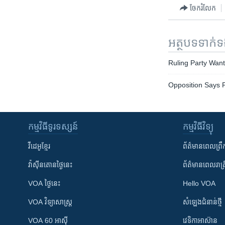
ចែករំលែក
អត្ថបទ​ទាក់
Ruling Party Wan
Opposition Says 
កម្មវិធី​ទូរទស្សន៍
កម្មវិធី​វិទ្យុ
វីដេអូ​ខ្មែរ
ព័ត៌មាន​ពេល​ព្រឹ
វ៉ាស៊ីនតោន​ថ្ងៃ​នេះ
ព័ត៌មាន​​ពេល​រាត្រ
VOA ថ្ងៃនេះ
Hello VOA
VOA ​វិទ្យាសាស្ត្រ
សំឡេង​ជំនាន់​ថ្មី
VOA 60 អាស៊ី
វេទិកា​អាស៊ាន