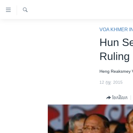
ភ្ជាប់​
ទៅ​
គេហទំព័រ​
ស្វែង​
កម្ពុជា
រក
VOA KHMER I
ទាក់ទង
អន្តរជាតិ
Hun Se
រំលង​
និង​
អាមេរិក
Ruling
ចូល​
ចិន
ទៅ​​
ទំព័រ​
ហេឡូវីអូអេ
Heng Reaksmey
ព័ត៌មាន​​
កម្ពុជាច្នៃប្រតិដ្ឋ
12 កុម្ភៈ 2015
តែ​
ម្តង
ព្រឹត្តិការណ៍ព័ត៌មាន
ចែករំលែក
រំលង​
ទូរទស្សន៍ / វីដេអូ​
និង​
ចូល​
វិទ្យុ / ផតខាសថ៍
ទៅ​
កម្មវិធីទាំងអស់
ទំព័រ​