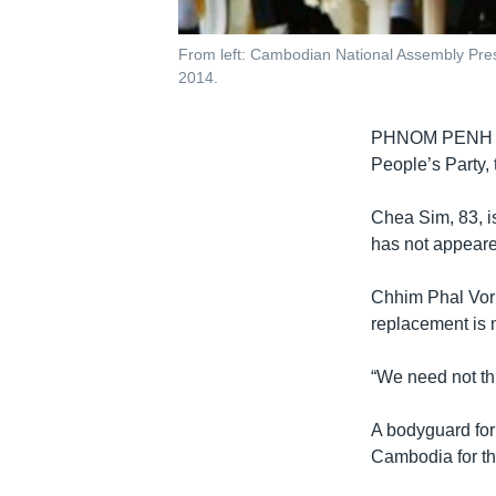
From left: Cambodian National Assembly Pre
2014.
PHNOM PENH
People’s Party, 
Chea Sim, 83, is
has not appeare
Chhim Phal Voru
replacement is 
“We need not thi
A bodyguard for 
Cambodia for t