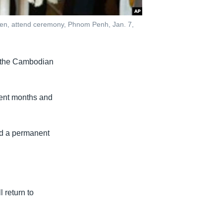
en, attend ceremony, Phnom Penh, Jan. 7,
f the Cambodian
ecent months and
nd a permanent
 return to