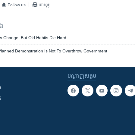
Follow us
បោះពុម្ព
ទង
ts Change, But Old Habits Die Hard
Planned Demonstration Is Not To Overthrow Government
បណ្តាញ​សង្គម
ក
ី