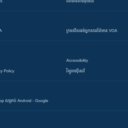
ts
ព័ត៌មាន​តាម​អ៊ីមែល
OA
ក្រម​​​សីលធម៌​​​អ្នក​​​សារព័ត៌មាន VOA
Accessibility
y Policy
វិទ្យុ​អាស៊ី​សេរី
 App សម្រាប់ Android - Google