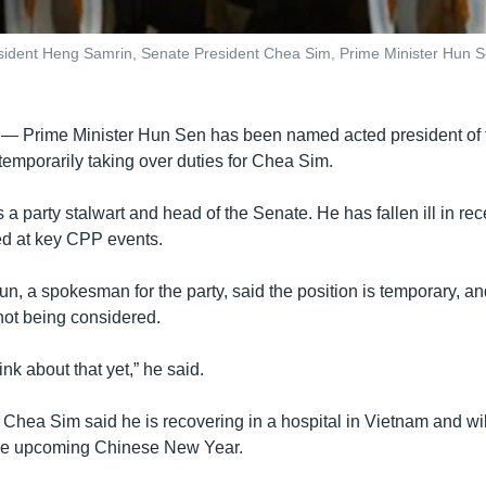
sident Heng Samrin, Senate President Chea Sim, Prime Minister Hun S
 —
Prime Minister Hun Sen has been named acted president o
temporarily taking over duties for Chea Sim.
 a party stalwart and head of the Senate. He has fallen ill in r
d at key CPP events.
n, a spokesman for the party, said the position is temporary, a
not being considered.
nk about that yet,” he said.
Chea Sim said he is recovering in a hospital in Vietnam and will
he upcoming Chinese New Year.