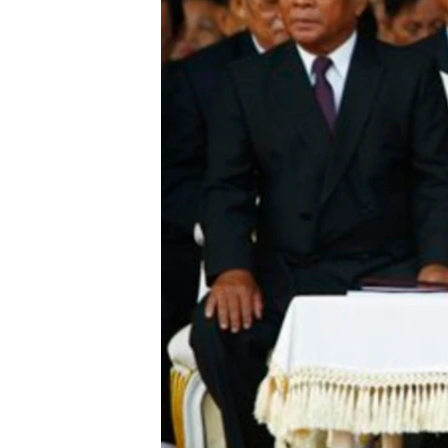
រចនា
សម្ព័ន្ធ​
រំលង​
និង​
ចូល​
ទៅ​
កាន់​
ទំព័រ​
ស្វែង​
រក