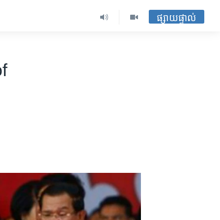
ផ្សាយផ្ទាល់
f