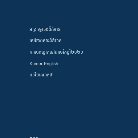
អក្ខរកម្មសារព័ត៌មាន
សេរីភាពសារព័ត៌មាន
ការបោះឆ្នោតនៅអាមេរិកឆ្នាំ២០២០
Khmer-English
បទវិចារណកថា