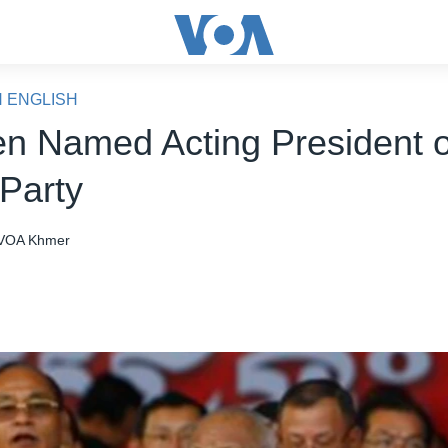
N ENGLISH
n Named Acting President o
 Party
VOA Khmer