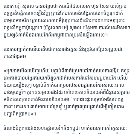
​លោក​ ​អៀ សុផល​ ​បាន​បន្ថែម​ថា​ ​ការណ៍​ដែល​លោក​ ​ហ៊ុន សែន​ ​យល់ព្រម​
បន្ត​ប្រតិបត្តិ​ការ​នេះ​ឡើងវិញ គ្រាន់​តែ​ជា​ការ​ចង់​បង្វែរ​ការ​យក​ចិត្ត​ទុកដាក់​
ជាមួយ​អាមេរិក​ ​ក្រោយ​សហភាព​អឺរ៉ុប​ប្រកាស​ដំណើរការ​ដក​ការ​អនុគ្រោះ​
ពន្ធ​លើ​កម្ពុជា​ប៉ុណ្ណោះ។​ ​ប៉ុន្តែ​លោក​ ​អៀ សុផល​ ​បន្ថែម​ថា​ ​ការណ៍​នេះ​មិន​អាច​
ជួយ​ឲ្យ​ទំនាក់​ទំនង​អាមេរិក​និង​កម្ពុជា​បាន​ប្រសើរ​ឡើង​នោះ​ទេ។
​លោក​បញ្ជាក់​តាម​ន័យ​ដើម​ជា​ភាសា​អង់គ្លេស​ ​និង​ត្រូវ​បាន​ប្រែ​សម្រួល​ជា​
ភាសាខ្មែរ​ថា៖​
«អ្នក​អាច​មើល​ឃើញ​ហើយ​ ​បន្ទាប់​ពី​គាត់ស្រែក​ទៅកាន់​សហភាព​អឺរ៉ុប ឥឡូវ​
នេះ​គាត់​បាន​បង្វែរ​ការ​យក​ចិត្ត​ទុក​ដាក់​របស់​គាត់​ទៅ​សហរដ្ឋ​អាមេរិក​ ​ហើយ​
និយាយ​រឿងល្អៗ​ ​បន្ទាប់​ពី​គាត់​បាន​ប្រមាថ​សហរដ្ឋ​អាមេរិក​អស់​រយៈពេល​
ជាង​មួយឆ្នាំ។​ ​គួរ​កត់សម្គាល់​ផង​ដែរ​ ​នៅ​ពេល​គាត់​និយាយ​អំពី​ជំនួយ​សម្រាប់​
អធិបតេយ្យភាព​គាត់​មិនបាន​និយាយ​ថា​ "​ការដោះដូរ​សម្រាប់​អធិបតេយ្យ
ភាព"​ ​នោះ​ទេ។​ ​គាត់​អាច​យល់​ច្រឡំ​ ​ឬ​គាត់​ឆ្លាត​គ្រប់គ្រាន់​ដើម្បី​ចៀស​វាង​
បញ្ហា​ពិតប្រាកដ»។
​ចំណង​មិត្តភាព​រវាង​សហរដ្ឋ​អាមេរិក​និង​កម្ពុជា​ ​ហាក់​មាន​ភាព​រកាំរកូស​រយៈ​