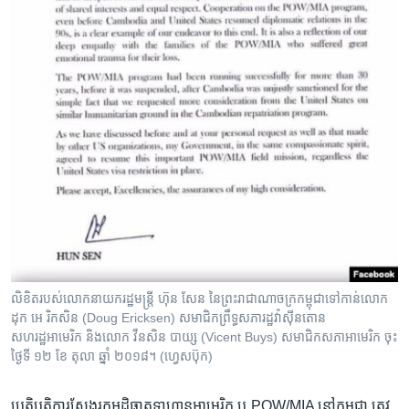
លិខិត​របស់​លោក​នាយករដ្ឋមន្ត្រី​ ហ៊ុន សែន នៃ​ព្រះរាជាណាចក្រកម្ពុជា​ទៅ​កាន់​លោក
ដុក អេ រិក​សិន​ ​(Doug Ericksen)​ សមាជិក​ព្រឹទ្ធសភា​រដ្ឋ​វ៉ាស៊ីនតោន​ ​
សហរដ្ឋអាមេរិក​ ​និងលោក​ ​វីនសិន បាយ្ស​ ​(Vicent Buys) សមាជិក​សភា​អាមេរិក ចុះ​
ថ្ងៃ​ទី ​១២ ខែ តុលា ឆ្នាំ ២០១៨។ (ហ្វេសប៊ុក)
​ប្រតិបត្តិការ​ស្វែងរក​អដ្ឋិធាតុ​ទាហាន​អាមេរិក​ ឬ​ ​POW​/​MIA​ ​នៅ​កម្ពុជា​ ​ត្រូវ​