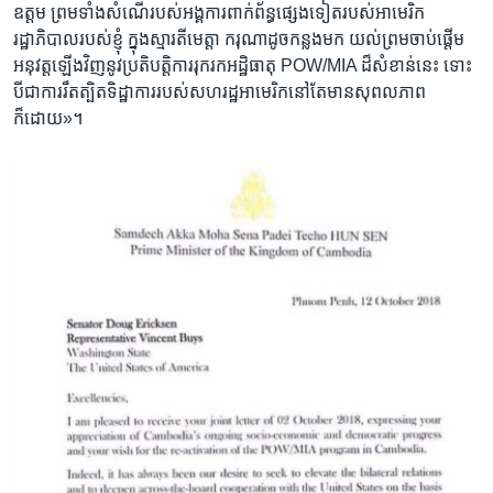
ឧត្តម ព្រម​ទាំង​សំណើ​របស់​អង្គការ​ពាក់ព័ន្ធ​ផ្សេងទៀត​របស់​អាមេរិក
រដ្ឋាភិបាល​របស់ខ្ញុំ ក្នុងស្មារតី​មេត្តា ករុណា​ដូច​កន្លង​មក​ ​យល់ព្រម​ចាប់​ផ្តើម​
អនុវត្ត​ឡើងវិញ​នូវ​ប្រតិបត្តិការ​រុករក​អដ្ឋិ​ធាតុ POW​/​MIA ដ៏​សំខាន់​នេះ​ ​ទោះ​
បី​ជា​ការ​រឹត​ត្បិត​ទិដ្ឋាការ​របស់​សហរដ្ឋអាមេរិក​នៅតែ​មាន​សុពលភាព​
ក៏ដោយ»។