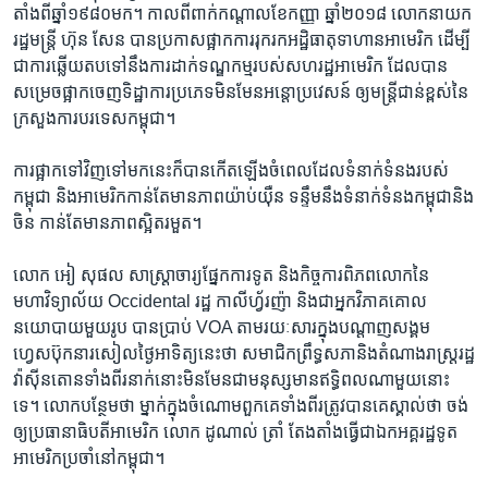
តាំង​ពី​ឆ្នាំ​១៩៨០​មក។ ​កាលពី​ពាក់​កណ្តាល​ខែ​កញ្ញា​ ​ឆ្នាំ២០១៨​ ​លោក​នាយក​
រដ្ឋមន្រ្តី​ ​ហ៊ុន សែន​ ​បាន​ប្រកាស​ផ្អាក​ការ​រុករក​អដ្ឋិធាតុ​ទាហាន​អាមេរិក​ ​ដើម្បី​
ជា​ការ​ឆ្លើយតប​ទៅ​នឹង​ការ​ដាក់ទណ្ឌកម្ម​របស់​សហរដ្ឋ​អាមេរិក​ ​ដែល​បាន​
សម្រេច​ផ្អាក​ចេញ​ទិដ្ឋាការ​ប្រភេទ​មិនមែន​អន្តោប្រវេសន៍​ ​ឲ្យ​មន្រ្តី​ជាន់ខ្ពស់​នៃ​
ក្រ​សួង​ការ​បរទេស​កម្ពុជា។
​ការ​ផ្អាក​ទៅវិញ​ទៅមក​នេះ​ក៏បាន​កើតឡើង​ចំ​ពេល​ដែល​ទំនាក់​ទំនង​របស់​
កម្ពុជា​ ​និង​អាមេរិក​កាន់តែ​មាន​ភាព​យ៉ាប់យ៉ឺន​ ​ទន្ទឹម​នឹង​ទំនាក់ទំនង​កម្ពុជា​និង​
ចិន កាន់តែ​មាន​ភាព​ស្អិត​រមួត។
​លោក​ ​អៀ សុផល​ ​សាស្ត្រាចារ្យ​ផ្នែក​ការ​ទូត​ ​និង​កិច្ចការ​ពិភពលោក​នៃ​
មហាវិទ្យាល័យ Occidental រដ្ឋ កាលីហ្វ័រញ៉ា និង​ជា​អ្នកវិភាគ​គោល​
នយោបាយ​មួយ​រូប ​បាន​ប្រាប់​ ​VOA​ ​តាមរយៈ​សារ​ក្នុង​បណ្តាញ​សង្គម​
ហ្វេសប៊ុក​នា​រសៀល​ថ្ងៃអាទិត្យ​នេះ​ថា​ ​សមាជិក​ព្រឹទ្ធសភា​និង​តំណាងរាស្រ្ត​រដ្ឋ​
វ៉ាស៊ីនតោន​ទាំង​ពីរ​នាក់​នោះ​មិនមែន​ជា​មនុស្ស​មាន​ឥទ្ធិពល​ណាមួយ​នោះ​
ទេ។​ ​លោក​បន្ថែម​ថា​ ​ម្នាក់​ក្នុង​ចំណោម​ពួកគេ​ទាំងពីរ​ត្រូវ​បាន​គេ​ស្គាល់​ថា​ ​ចង់​
ឲ្យ​ប្រធានាធិបតី​អាមេរិក លោក ដូណាល់ ត្រាំ​ ​តែង​តាំង​ធ្វើជា​ឯកអគ្គរដ្ឋទូត​
អាមេរិក​ប្រចាំនៅ​កម្ពុជា។