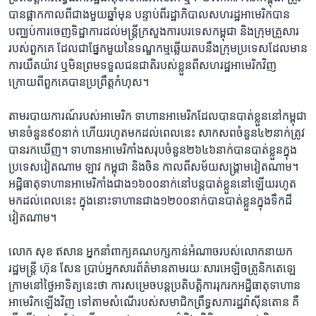
បាន​ផ្អាក​កាលពី​ជាង​មួយ​ឆ្នាំ​មុន​ ​បន្ទាប់​ពី​រដ្ឋាភិបាល​សហរដ្ឋ​អាមេរិក​បាន​
បញ្ឈប់​ការ​ចេញ​ទិដ្ឋាការ​ដល់​មន្រ្តី​ក្រសួង​ការ​បរទេស​កម្ពុជា​ ​និង​ក្រុម​គ្រួសារ​
របស់​ពួកគេ​ ​ដែល​ជា​ផ្នែក​មួយ​នៃ​ទណ្ឌកម្ម​ឆ្លើយតប​នឹង​ក្រុម​ប្រទេស​ដែល​មាន​
ការ​យឺតយ៉ាវ​ ​ឬ​មិន​ព្រម​ទទួល​ជនជាតិ​របស់​ខ្លួន​ពី​សហរដ្ឋអាមេរិក​វិញ​ ​
ក្រោយពី​ពួកគេ​បាន​ប្រព្រឹត្ត​កំហុស។
​តាម​របាយការណ៍​របស់​អាមេរិក​ ​ទាហាន​អាមេរិក​ដែល​បាន​បាត់ខ្លួន​នៅ​កម្ពុជា​
មាន​ចំនួន​៩០​នាក់ ហើយ​រហូត​មក​ដល់​ពេល​នេះ សាកសព​ចំនួន​៤២​នាក់​ត្រូវ​
បាន​រក​ឃើញ។​ ​ទាហាន​អាមេរិកាំង​សរុប​ចំនួន​២៦៤៦​នាក់​បាន​បាត់ខ្លួន​ក្នុង​
ប្រទេស​វៀតណាម​ ​ឡាវ​ ​កម្ពុជា​ ​និងចិន​ ​កាលពី​សម័យ​សង្រ្គាម​វៀតណាម។​ ​
អដ្ឋិធាតុ​ទាហាន​អាមេរិកាំង​ជាង​១៦០០​នាក់​នៅ​បន្ត​បាត់ខ្លួន​នៅ​ឡើយរហូត​
មក​ដល់​ពេល​នេះ​ ​ក្នុង​នោះ​ទាហាន​ជាង​១២០០​នាក់​បាន​បាត់​ខ្លួន​ក្នុង​ទឹក​ដី​
វៀតណាម។
​លោក​ ​សុខ ឥសាន​ ​អ្នកនាំពាក្យ​គណបក្ស​កាន់អំណាច​របស់​លោក​នាយក​
រដ្ឋមន្រ្តី​ ​ហ៊ុន សែន​ ​ប្រាប់​អ្នក​សារ​ព័ត៌មាន​តាមរយៈ​សារ​អេឡិចត្រូនិក​តេឡេ
ក្រាម​នៅ​ថ្ងៃអាទិត្យ​នេះ​ថា​ ​ការសម្រេច​បន្ត​ប្រតិបត្តិការ​រុក​រក​អដ្ឋិធាតុ​ទាហាន​
អាមេរិក​ឡើងវិញ​ ​ទៅ​តាម​សំណើ​របស់​សមាជិក​ព្រឹទ្ធសភា​រដ្ឋ​វ៉ាស៊ីនតោន​ គឺ​