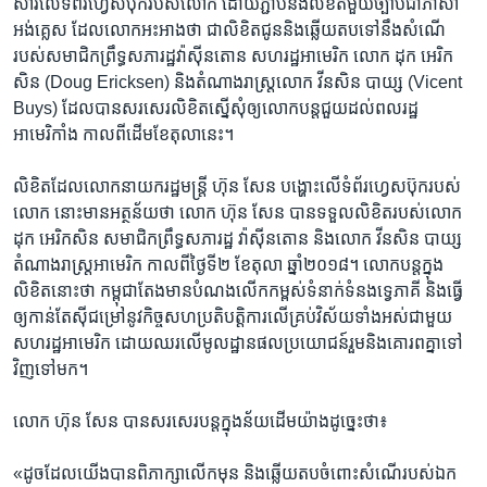
សារ​លើ​ទំព័រ​ហ្វេសប៊ុក​របស់​លោក​ ​ដោយ​ភ្ជាប់​នឹង​លិខិត​មួយ​ច្បាប់​ជា​ភាសា​
អង់គ្លេស​ ​ដែល​លោក​អះអាង​ថា​ ​ជា​លិខិត​ជូន​និង​ឆ្លើយតប​ទៅ​នឹង​សំណើ​
របស់​សមាជិក​ព្រឹទ្ធសភា​រដ្ឋ​វ៉ាស៊ីនតោន​ ​សហរដ្ឋ​អាមេរិក​ ​លោក​ ​ដុក អេ​រិក​
សិន​ ​(Doug Ericksen)​ ​និង​តំណាងរាស្រ្ត​លោក​ ​វីនសិន បាយ្ស​ ​(Vicent
Buys)​ ​ដែល​បាន​សរសេរ​លិខិត​ស្នើសុំ​ឲ្យ​លោក​បន្ត​ជួយ​ដល់​ពលរដ្ឋ​
អាមេរិកាំង​ ​កាល​ពី​ដើម​ខែ​តុលា​នេះ។
​លិខិត​ដែល​លោក​នាយក​រដ្ឋមន្រ្តី​ ​ហ៊ុន សែន​ ​បង្ហោះ​លើ​ទំព័រ​ហ្វេសប៊ុក​របស់​
លោក នោះ​មាន​អត្ថន័យ​ថា​ ​លោក​ ​ហ៊ុន សែន​ ​បាន​ទទួល​លិខិត​របស់​លោក​ ​
ដុក អេរិកសិន​ ​សមាជិក​ព្រឹទ្ធសភា​រដ្ឋ​ វ៉ាស៊ីនតោន​ ​និង​លោក វីន​សិន បាយ្ស
តំណាងរាស្រ្ត​អាមេរិក​ កាលពី​ថ្ងៃ​ទី​២ ​ខែ​តុលា ឆ្នាំ​២០១៨។​ ​លោក​បន្ត​ក្នុង​
លិខិត​នោះ​ថា​ ​កម្ពុជា​តែង​មាន​បំណង​លើក​កម្ពស់​ទំនាក់​ទំនង​ទ្វេភាគី​ ​និង​ធ្វើ
ឲ្យ​កាន់តែ​ស៊ីជម្រៅ​នូវ​កិច្ច​សហ​ប្រតិបត្តិការ​លើ​គ្រប់​វិស័យ​ទាំងអស់​ជាមួយ​
សហរដ្ឋ​អាមេរិក ដោយ​ឈរ​លើ​មូលដ្ឋាន​ផល​ប្រយោជន៍​រួម​និង​គោរព​គ្នា​ទៅ​
វិញ​ទៅ​មក។
​លោក​ ​ហ៊ុន សែន​ ​បាន​សរសេរ​បន្ត​ក្នុង​ន័យ​ដើម​យ៉ាង​ដូច្នេះ​ថា៖​
«ដូច​ដែល​យើង​បាន​ពិភាក្សា​លើក​មុន​ ​និង​ឆ្លើយតប​ចំពោះ​សំណើ​របស់​ឯក