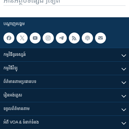
អានអត្ថបទផ្សេងៗទៀត
បណ្តាញ​សង្គម
កម្មវិធី​ទូរទស្សន៍
កម្មវិធី​វិទ្យុ
ព័ត៌មាន​តាមប្រធានបទ​
រៀន​​អង់គ្លេស
ទទួល​ព័ត៌មាន​តាម
អំពី​ VOA & ទំនាក់ទំនង