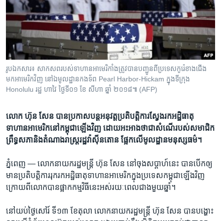
រចនា
សម្ព័ន្ធ​
Khmer English
រំលង​
និង​
បណ្តាញ​សង្គម
ចូល​
ទៅ​
រូបឯកសារ៖ សាកសព​របស់​ទាហាន​អាមេរិកាំង​ត្រូវ​បាន​បញ្ជូន​ពី​ប្រទេស​កូរ៉េខាងជើង​
កាន់​
មក​អាមេរិក​វិញ​ នៅ​ឯ​មូលដ្ឋាន​កងទ័ព Pearl Harbor-Hickam ក្នុង​ទីក្រុង
ទំព័រ​
Honolulu រដ្ឋ ហាវៃ ថ្ងៃ​ទី​០១ ខែ សីហា ឆ្នាំ ២០១៨៕ (AFP)
ភាសា
ស្វែង​
រក
​លោក​ ​ហ៊ុន សែន​ ​បាន​ប្រកាស​បន្ត​អនុវត្ត​ប្រតិបត្តិ​ការ​ស្វែងរក​អដ្ឋិធាតុ​
ទាហាន​អាមេរិក​នៅ​កម្ពុជា​​ឡើងវិញ​ ដោយ​អះអាង​ថា​ជា​សំណើ​របស់​សមាជិក​
ព្រឹទ្ធសភា​និង​តំណាងរាស្រ្ត​រដ្ឋ​វ៉ាស៊ីនតោន ផ្អែក​លើ​មូលដ្ឋាន​មនុស្សធម៌។
ភ្នំពេញ —
លោក​នាយក​រដ្ឋមន្រ្តី​ ​ហ៊ុន សែន​ ​នៅ​ចុង​សប្តាហ៍​នេះ​ ​បាន​បើក​ឲ្យ​
មាន​ប្រតិបត្តិការ​រុករក​អដ្ឋិធាតុ​ទាហាន​អាមេរិកក្នុង​ប្រទេស​កម្ពុជា​ឡើង​វិញ​ ​
ក្រោយ​ពី​លោក​បាន​ផ្អាក​កម្មវិធី​នេះ​អស់​រយៈ​ពេល​ជាង​មួយ​ឆ្នាំ​។​
​នៅ​យប់​ថ្ងៃសៅរ៍​ ​ទី១៣ ​ខែ​តុលា​ ​លោក​នាយក​រដ្ឋមន្រ្តី​ ​ហ៊ុន សែន​ ​បាន​បង្ហោះ​