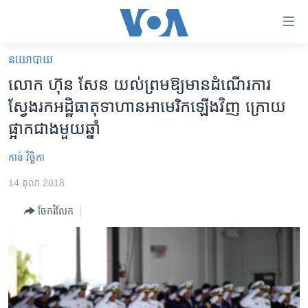
ភ្ជាប់​
ទៅ​
គេហទំព័រ​
នយោបាយ
កម្ពុជា
ទាក់ទង
លោក​ ​ហ៊ុន សែន​ ​យល់ព្រម​ឱ្យ​មាន​ដំណើរ​ការ​
រំលង​
អន្តរជាតិ
ស្វែងរក​អដ្ឋិធាតុ​ទាហាន​អាមេរិក​ឡើង​វិញ ក្រោយ​
និង​
អាមេរិក
ផ្អាក​ជាង​មួយ​ឆ្នាំ
ចូល​
ទៅ​​
ចិន
កាន់ វិច្ឆិកា
ទំព័រ​
ហេឡូវីអូអេ
ព័ត៌មាន​​
14 តុលា 2018
តែ​
កម្ពុជាច្នៃប្រតិដ្ឋ
ម្តង
ចែករំលែក
ព្រឹត្តិការណ៍ព័ត៌មាន
រំលង​
និង​
ទូរទស្សន៍ / វីដេអូ​
ចូល​
វិទ្យុ / ផតខាសថ៍
ទៅ​
ទំព័រ​
កម្មវិធីទាំងអស់