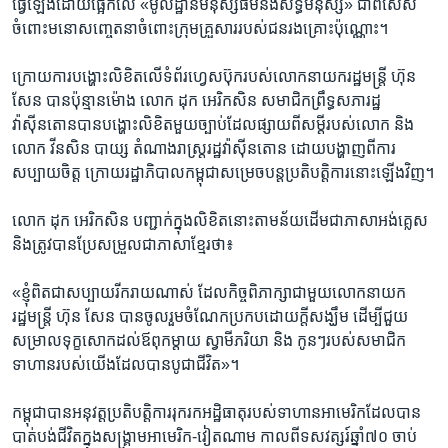
ធ្វើឡើង​ដោយ​ផ្អែកលើ​ ​«មូលដ្ឋាន​មនុស្សធម៌​និង​សិទ្ធិមនុស្ស»​ ​ជាពិសេស​
ចំពោះ​មនោសញ្ចេតនា​ចំពោះ​ក្រុម​គ្រួសារ​របស់​ជនរងគ្រោះ​ប៉ុណ្ណោះ។
​ក្រោយ​ការ​បង្ហោះ​លិខិត​លើ​ទំព័រ​ហ្វេសប៊ុក​របស់​លោក​នាយក​រដ្ឋមន្រ្តី​ ​ហ៊ុន
សែន​ ​បាន​ប៉ុន្មាន​ម៉ោង លោក​ ​ដុក អេរិកសិន​ ​សមាជិកព្រឹទ្ធសភា​រដ្ឋ​
វ៉ាស៊ីនតោន​បាន​បង្ហោះ​លិខិត​មួយ​ច្បាប់​ដែល​ផ្សាយ​ពី​សម្តី​របស់​លោក និង​
លោក វី​ន​សិន បាយ្ស តំណាងរាស្រ្ត​រដ្ឋ​វ៉ាស៊ីនតោន ដោយ​បង្ហាញ​ពី​ការ​
សប្បាយ​ចិត្ត ក្រោយ​រដ្ឋាភិបាល​កម្ពុជា​សម្រេច​បន្ត​ប្រតិបត្តិការ​នោះ​ឡើងវិញ។
​លោក​ ​ដុក អេរិកសិន​ ​បញ្ជាក់​ក្នុង​លិខិត​នោះ​តាម​ន័យ​ដើម​ជា​ភាសា​អង់គ្លេស​ ​
និង​ត្រូវ​បាន​ប្រែ​សម្រួល​ជា​ភាសាខ្មែរ​ថា៖​
«ខ្ញុំ​ពិតជា​សប្បាយ​រីករាយ​ណាស់​ ​ដែល​កិច្ច​ពិភាក្សា​ជាមួយ​លោក​នាយក​
រដ្ឋមន្រ្តី​ ​ហ៊ុន សែន​ ​បាន​ចូល​រួម​ចំណែក​ប្រកប​ដោយ​ក្តី​សង្ឃឹម​ ​ដើម្បីជួយ​
សម្រាល​ទុក្ខសោក​ដល់​ឪពុកម្តាយ​ ​ស្វាមី​ភរិយា​ ​និង​ ​កូនៗ​របស់​សមាជិក​
ទាហាន​របស់​យើង​ដែល​បាន​បូជា​ជីវិត»។
​កម្ពុជា​បាន​អនុវត្ត​ប្រតិបត្តិការរុករក​អដ្ឋិធាតុ​របស់​ទាហាន​អាមេរិក​ដែល​បាន
បាត់​បង់ជីវិត​ក្នុង​សង្គ្រាម​អាមេរិក​-​វៀតណាម​ កាលពី​ទសវត្សរ៍​ឆ្នាំ​៧០​ ​ចាប់