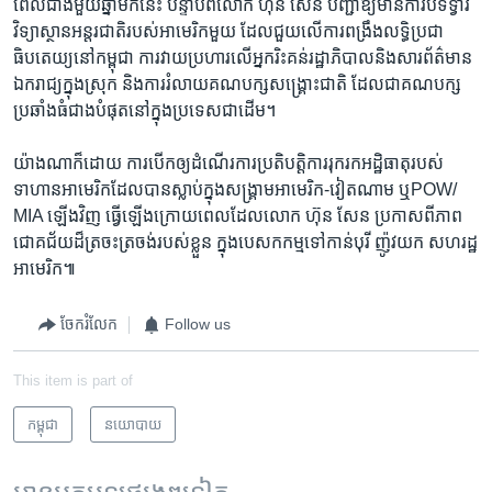
ពេល​ជាង​មួយ​ឆ្នាំ​មក​នេះ​ ​បន្ទាប់​ពី​លោក​ ​ហ៊ុន សែន​ ​បញ្ជា​ឱ្យ​មាន​ការ​បិទទ្វារ​
វិទ្យាស្ថាន​អន្តរជាតិ​របស់​អាមេរិក​មួយ ​ដែល​ជួយ​លើ​ការ​ពង្រឹង​លទ្ធិប្រជា
ធិបតេយ្យ​នៅ​កម្ពុជា​ ​ការ​វាយ​ប្រហារ​លើ​អ្នករិះគន់​រដ្ឋាភិបាល​និង​សារព័ត៌មាន​
ឯករាជ្យ​ក្នុង​ស្រុក​ និង​ការ​រំលាយ​គណបក្សសង្គ្រោះ​ជាតិ​ ដែល​ជា​គណបក្ស​
ប្រឆាំង​ធំ​ជាង​បំផុត​នៅ​ក្នុង​ប្រទេស​ជាដើម​។​
យ៉ាង​ណា​ក៏​ដោយ​ ​ការ​បើក​ឲ្យដំណើរ​ការ​ប្រតិបត្តិការ​រុករក​អដ្ឋិធាតុ​របស់​
ទាហាន​អាមេរិក​ដែល​បាន​ស្លាប់​ក្នុង​សង្គ្រាម​អាមេរិក-​វៀតណាម​ ​ឬ​POW​/​
MIA ​ឡើងវិញ​ ​ធ្វើ​ឡើង​ក្រោយ​ពេល​ដែលលោក​ ​ហ៊ុន សែន​ ប្រកាស​ពី​ភាព​
ជោគ​ជ័យ​ដ៏​ត្រចះ​ត្រចង់​របស់​ខ្លួន​ ក្នុង​បេសកកម្ម​ទៅ​កាន់​បុរី ញ៉ូវយក​ សហរដ្ឋ​
អាមេរិក​៕
ចែករំលែក
Follow us
This item is part of
កម្ពុជា
នយោបាយ