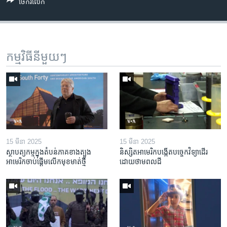
ចែករំលែក
កម្មវិធី​នីមួយៗ
15 មីនា 2025
15 មីនា 2025
ស្ថាបត្យកម្ម​ក្នុង​តំបន់​ភាគ​ខាង​ត្បូង​
និស្សិត​អាមេរិក​បង្កើត​បច្ចេកវិទ្យា​ដើរ​
អាមេរិក​ចាប់ផ្តើម​លើក​មុខមាត់​ថ្មី
ដោយ​ថាមពល​ដី