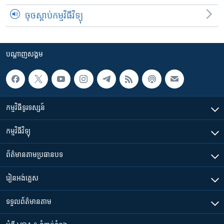
ចុចស្តាប់កម្មវិធីវិទ្យុ
បណ្តាញ​សង្គម
កម្មវិធី​ទូរទស្សន៍
កម្មវិធី​វិទ្យុ
ព័ត៌មាន​តាមប្រធានបទ​
រៀន​​អង់គ្លេស
ទទួល​ព័ត៌មាន​តាម