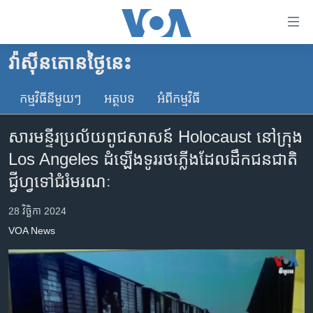
ភ្ជាប់​
ទៅ​
គេហទំព័រ​
វ៉ាស៊ីនតោន​ថ្ងៃ​នេះ
កម្ពុជា
ទាក់ទង
រំលង​
កម្មវិធី​នីមួយៗ
អត្ថបទ​
អំពី​កម្មវិធី​
អន្តរជាតិ
និង​
អាមេរិក
ចូល​
សារមន្ទីរ​ប្រល័យ​ពូជសាសន៍​ Holocaust នៅ​ក្រុង
ទៅ​​
ចិន
Los Angeles ដំឡើង​ទូរ​រថភ្លើង​​​ដែល​ដឹក​ជនជាតិ​
ទំព័រ​
ហេឡូវីអូអេ
ជ្វីហ្វ​ទៅ​ជំរំ​មរណៈ
ព័ត៌មាន​​
តែ​
កម្ពុជាច្នៃប្រតិដ្ឋ
28 វិច្ឆិកា 2024
ម្តង
ព្រឹត្តិការណ៍ព័ត៌មាន
រំលង​
VOA News
និង​
ទូរទស្សន៍ / វីដេអូ​
ចូល​
វិទ្យុ / ផតខាសថ៍
ទៅ​
ទំព័រ​
កម្មវិធីទាំងអស់