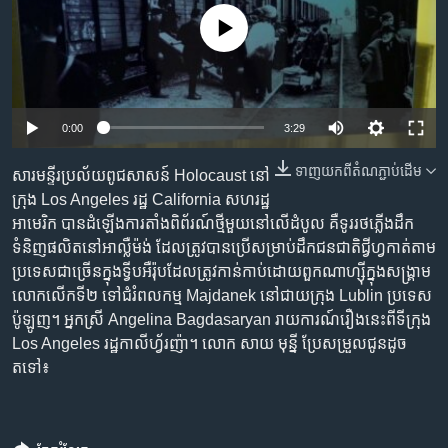
រចនា
សម្ព័ន្ធ​
No media source currently available
Khmer English
រំលង​
និង​
បណ្តាញ​សង្គម
ចូល​
ទៅ​
0:00
3:29
កាន់​
ទំព័រ​
ទាញ​យក​ពី​តំណភ្ជាប់​ដើម
សារមន្ទីរ​ប្រល័យ​ពូជសាសន៍​ Holocaust នៅ
ភាសា
ស្វែង​
ក្រុង Los Angeles រដ្ឋ​ California សហរដ្ឋ​
រក
អាមេរិក បាន​ដំឡើង​ការ​តាំង​ពិព័រណ៍​ថ្មី​មួយ​នៅ​លើ​ដំបូល គឺ​ទូររថភ្លើង​ដឹក
ទំនិញ​ផលិត​នៅ​អាល្លឺម៉ង់ ដែល​ត្រូវ​បាន​ប្រើ​សម្រាប់​ដឹក​ជនជាតិ​ជ្វីហ្វ​កាត់​តាម​
ប្រទេស​ជា​ច្រើន​ក្នុង​ទ្វីប​អឺរ៉ុប​ដែល​ត្រូវ​កាន់កាប់​​ដោយ​ពួក​ណាហ្ស៊ី​ក្នុង​សង្គ្រាម​
លោក​លើក​ទី២ ទៅ​ជំរំ​ពលកម្ម Majdanek​ នៅ​ជាយក្រុង​ Lublin ប្រទេស​
ប៉ូឡូញ។ អ្នកស្រី Angelina Bagdasaryan រាយការណ៍​រឿង​នេះ​ពី​ទីក្រុង
Los Angeles រដ្ឋ​កាលីហ្វ័រញ៉ា។ លោក សាយ មុន្នី ប្រែ​សម្រួល​ជូន​ដូច​
តទៅ៖