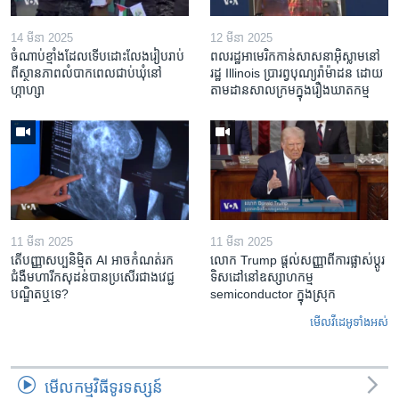
14 មីនា 2025
12 មីនា 2025
ចំណាប់ខ្មាំង​ដែល​ទើប​ដោះលែង​រៀបរាប់​
ពលរដ្ឋអាមេរិក​កាន់សាសនា​អ៊ិស្លាម​នៅ
ពី​ស្ថានភាព​​លំបាក​ពេល​ជាប់​ឃុំ​នៅ​
រដ្ឋ Illinois ​ប្រារព្វបុណ្យរ៉ាម៉ាដន ​ដោយ​
ហ្កាហ្សា
តាម​ដាន​​សាលក្រមក្នុងរឿងឃាតកម្ម
11 មីនា 2025
11 មីនា 2025
តើ​បញ្ញាសប្បនិម្មិត​ AI អាច​កំណត់​រក​
លោក Trump ផ្តល់សញ្ញាពីការផ្លាស់ប្តូរ
ជំងឺមហារីក​សុដន់​បាន​ប្រសើរ​ជាង​វេជ្ជ
ទិសដៅនៅឧស្សាហកម្ម
បណ្ឌិត​ឬ​ទេ?
semiconductor ក្នុងស្រុក
មើល​វីដេអូ​ទាំង​អស់
មើល​កម្មវិធី​ទូរទស្សន៍