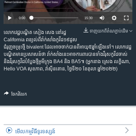
រចនា
សម្ព័ន្ធ​
Khmer English
រំលង​
0:00
15:30
និង​
បណ្តាញ​សង្គម
ចូល​
ទាញ​យក​ពី​តំណភ្ជាប់​ដើម
លោក​វេជ្ជបណ្ឌិត សៀង សេង នៅ​រដ្ឋ
ទៅ​
California ពន្យល់​ពី​វ៉ាក់សាំង​កូវីដ១៩​ដូស
កាន់​
ជំរុញ​ចម្រុះ​ថ្មី bivalent ដែល​អាច​ចាក់​បាន​ពី​អាយុ​៥ឆ្នាំ​ឡើងទៅ។ លោក​វេជ្ជ
ទំព័រ​
បណ្ឌិត​មាន​ប្រសាសន៍​ថា វ៉ាក់សាំង​នេះ​អាច​ការពារ​បាន​ទាំង​វីរុស​កូវីដ​ចាស់​
ភាសា
ស្វែង​
និង​វីរុស​កូវីដ​បំប្លែង​ថ្មី​អូមីក្រុង BA4 និង BA5៕ (អ្នកនាង ស្រេង លក្ខិណា,
រក
Hello VOA សុខភាព, វ៉ាស៊ីនតោន, ថ្ងៃទី២០ ខែតុលា ឆ្នាំ២០២២)
ចែករំលែក
មើល​កម្មវិធី​ទូរទស្សន៍