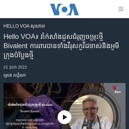
ភ្ជាប់​
ទៅ​
គេហទំព័រ​
HELLO VOA សុខភាព‍
កម្ពុជា
ទាក់ទង
Hello VOA៖ វ៉ាក់សាំង​ដូសជំរុញ​ចម្រុះ​ថ្មី
រំលង​
អន្តរជាតិ
Bivalent ការពារ​បាន​ទាំង​វីរុស​កូវីដ​ចាស់​និង​អូមី
និង​
អាមេរិក
ក្រុង​បំប្លែង​ថ្មី
ចូល​
ទៅ​​
ចិន
21 តុលា 2022
ទំព័រ​
ហេឡូវីអូអេ
ព័ត៌មាន​​
ស្រេង លក្ខិណា
តែ​
កម្ពុជាច្នៃប្រតិដ្ឋ
ម្តង
ព្រឹត្តិការណ៍ព័ត៌មាន
រំលង​
និង​
ទូរទស្សន៍ / វីដេអូ​
ចូល​
វិទ្យុ / ផតខាសថ៍
ទៅ​
No media source currently available
ទំព័រ​
កម្មវិធីទាំងអស់