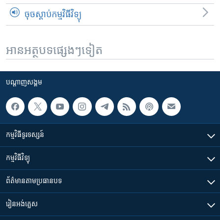
ចុចស្តាប់កម្មវិធីវិទ្យុ
អានអត្ថបទផ្សេងៗទៀត
បណ្តាញ​សង្គម
កម្មវិធី​ទូរទស្សន៍
កម្មវិធី​វិទ្យុ
ព័ត៌មាន​តាមប្រធានបទ​
រៀន​​អង់គ្លេស