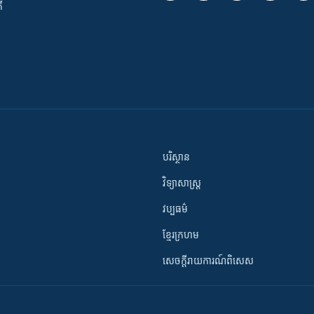
ី
បរិស្ថាន
វិទ្យាសាស្រ្ត
វប្បធម៌
ខ្មែរក្រហម
សេចក្តីរាយការណ៍ពិសេស