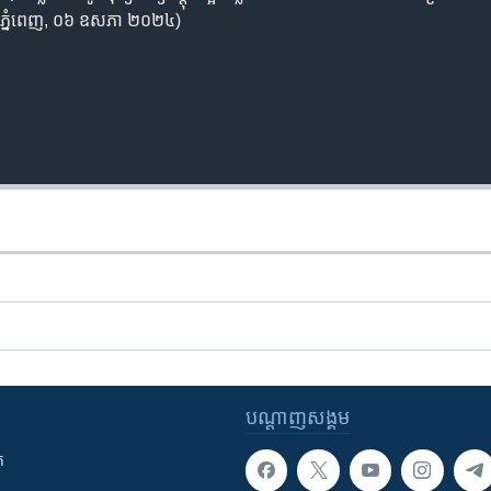
OA, ភ្នំពេញ, ​០៦ ​ឧសភា ​២០២៤)
បណ្តាញ​សង្គម
ក