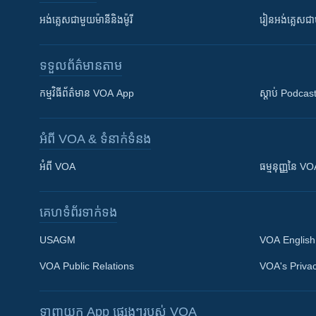
អង់គ្លេស​ជាមួយ​ម៉ានី​និង​ម៉ូរី
រៀន​​​​​​អង់គ្លេ
ទទួល​ព័ត៌មាន​តាម
កម្មវិធី​ព័ត៌មាន VOA App
ស្តាប់ Podcas
អំពី​ VOA & ទំនាក់ទំនង
អំពី​ VOA
ធម្មនុញ្ញ​នៃ V
គេហទំព័រ​​ទាក់ទង
USAGM
VOA English
VOA Public Relations
VOA's Privac
ទាញយក​ App ផ្សេងៗ​របស់​ VOA
Khmer English