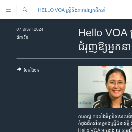
ភ្ជាប់​
HELLO VOA ស្ត្រីនិងភាពជាអ្នកដឹកនាំ
ទៅ​
គេហទំព័រ​
ស្វែង​
កម្ពុជា
រក
07 ឧសភា 2024
Hello ​VOA ​ស្ត្រី
ទាក់ទង
អន្តរជាតិ
ធីតា វីន
រំលង​
ជំរុញ​​ឱ្យ​​អ្នក​
និង​
អាមេរិក
ចូល​
ចិន
ទៅ​​
ទំព័រ​
ហេឡូវីអូអេ
ចែករំលែក
ព័ត៌មាន​​
កម្ពុជាច្នៃប្រតិដ្ឋ
តែ​
ម្តង
ព្រឹត្តិការណ៍ព័ត៌មាន
រំលង​
ទូរទស្សន៍ / វីដេអូ​
និង​
ចូល​
វិទ្យុ / ផតខាសថ៍
ការ​​តស៊ូ ​ការ​​តាំង​ចិត្ត​មិ​ន​បោះ​ប
ទៅ​
កម្មវិធីទាំងអស់
កំពុង​ដឹកនាំ​គម្រោង​​ស្ត្រីជំនាន់​ថ្មី ន
ទំព័រ​
Hello VOA ​អ្នក​នាង យូ សុធារី ​បាន​