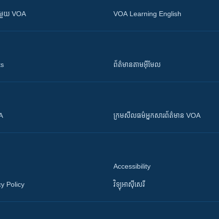
ស​​ជាមួយ VOA
VOA Learning English
ts
ព័ត៌មាន​តាម​អ៊ីមែល
OA
ក្រម​​​សីលធម៌​​​អ្នក​​​សារព័ត៌មាន VOA
Accessibility
y Policy
វិទ្យុ​អាស៊ី​សេរី