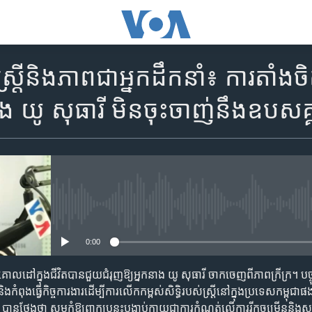
​​និង​​ភាព​​ជា​​អ្នក​​ដឹក​នាំ​៖ ការ​​​តាំង​ចិត
នាង ​យូ ​សុ​ធា​រី ​មិន​​ចុះ​ចាញ់​​នឹង​ឧប​សគ្
No media source currently availa
0:00
ង់​គោលដៅ​ក្នុង​ជីវិត​​បាន​ជួយ​ជំរុញ​ឱ្យ​អ្នក​នាង ​យូ ​សុ​ធា​រី​ ចាក​ចេញ​​ពី​​ភាព​ក្រី​ក្រ​។ បច
ិង​កំពុង​ធ្វើ​កិច្ចការងារ​ដើម្បី​​ការ​លើក​កម្ពស់​សិទ្ធិ​របស់​​ស្រ្តី​​នៅ​​ក្នុង​ប្រទេស​​កម្ពុជា​​ផង
​ថ្លែង​​ថា ​សូម​​កុំ​ឱ្យ​​ពាក្យ​​បន្តុះ​បង្អាប់​​ក្លាយ​ជា​ការ​​កំណត់​លើ​ការ​រីកចម្រើន​និង