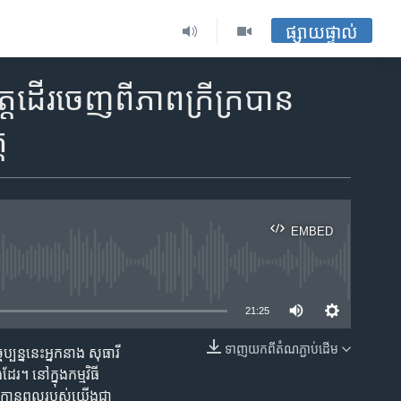
ផ្សាយផ្ទាល់
្ត​​ដើរ​ចេញ​​ពី​​ភាព​ក្រី​ក្រ​​បាន
គ
EMBED
ble
21:25
ទាញ​យក​ពី​តំណភ្ជាប់​ដើម
្ចុប្បន្ន​នេះ​អ្នកនាង សុធារី
EMBED
​​ដែរ​។ ​នៅ​ក្នុងកម្មវិធី
​​សក្កានុ​ពល​របស់​យើង​ជា​