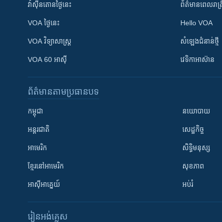
វ៉ាស៊ីនតោន​ថ្ងៃ​នេះ
ព័ត៌មាន​​ពេល​រាត្រ
VOA ថ្ងៃនេះ
Hello VOA
VOA ​វិទ្យាសាស្ត្រ
សំឡេង​ជំនាន់​ថ្មី
VOA 60 អាស៊ី
វេទិកា​អាស៊ាន
ព័ត៌មាន​តាមប្រធានបទ​
កម្ពុជា
នយោបាយ
អន្តរជាតិ
សេដ្ឋកិច្ច
អាមេរិក
សិទ្ធិមនុស្ស
ខ្មែរ​នៅអាមេរិក
សុខភាព
អាស៊ីអាគ្នេយ៍
អប់រំ
រៀន​​អង់គ្លេស