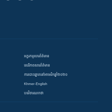
អក្ខរកម្មសារព័ត៌មាន
សេរីភាពសារព័ត៌មាន
ការបោះឆ្នោតនៅអាមេរិកឆ្នាំ២០២០
Khmer-English
បទវិចារណកថា