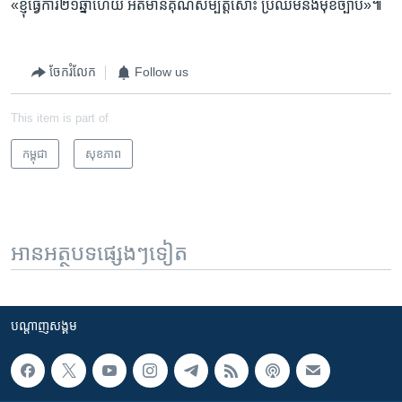
«ខ្ញុំ​ធ្វើការ​២១​ឆ្នាំ​ហើយ​ អត់​មាន​គុណ​សម្បត្តិ​សោះ ​ប្រឈម​នឹង​មុខ​ច្បាប់»៕
ចែករំលែក
Follow us
This item is part of
កម្ពុជា
សុខភាព
អានអត្ថបទផ្សេងៗទៀត
បណ្តាញ​សង្គម