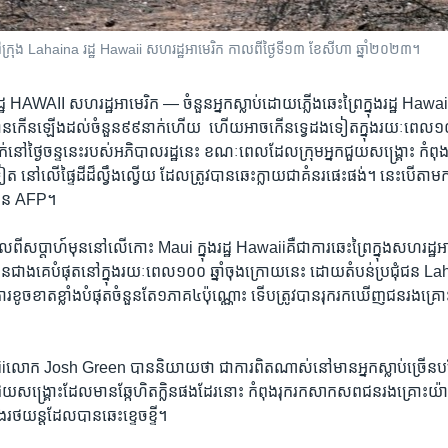
រៃ​នៅ​ក្រុង Lahaina រដ្ឋ Hawaii សហរដ្ឋ​អាមេរិក កាល​ពី​ថ្ងៃ​ទី​១៣ ខែ​សីហា ឆ្នាំ​២០២៣។
្ឋ HAWAII សហរដ្ឋ​អាមេរិក —
ចំនួន​អ្នក​ស្លាប់​ដោយ​ភ្លើង​ឆេះ​ព្រៃ​ក្នុង​រដ្ឋ ​Haw
​កើន​ឡើង​ដល់​ចំនួន​៩៩​នាក់​ហើយ​ ​ ​ហើយ​អាច​កើន​ទ្វេដងទៀត​ក្នុង​រយៈពេល១០​ថ្
់នៅ​ថ្ងៃ​ចន្ទ​នេះ​របស់​អភិបាល​រដ្ឋ​នេះ ខណៈ​ពេលដែល​ក្រុម​អ្នក​ជួយ​សង្គ្រោះ​ កំពុង
​ នៅ​លើ​ផ្ទៃដី​ដ៏​ល្វឹងល្វើយ​ ដែល​ត្រូវ​បានឆេះ​ក្លាយ​ជា​គំនរ​ផេះផង់។ ​នេះ​បើ​តា
៌មាន AFP។​
​កាល​ពី​សប្តាហ៍​មុននៅ​លើ​កោះ​ Maui ក្នុង​រដ្ឋ ​Hawaiiគឺ​ជា​ការ​ឆេះព្រៃ​ក្នុង​សហរដ្ឋ​អា
រើន​ជាង​គេ​បំផុត​នៅ​ក្នុង​រយៈពេល១០០ ​ឆ្នាំ​ចុង​ក្រោយ​នេះ ដោយតំបន់​ប្រជុំជន​ 
ខូចខាត​ខ្លាំង​បំផុតចំនួន​តែ​១​ភាគ៤​ប៉ុណ្ណោះ​ ទើប​ត្រូវ​បាន​រុករក​ឃើញ​ជន​រងគ្
iiលោក Josh Green បាន​និយាយ​ថា​ ​ជា​ការ​ពិត​ណាស់​នៅ​មាន​អ្នក​ស្លាប់​ច្រើន​
ួយ​សង្គ្រោះ​ដែល​មាន​ឆ្កែ​ហិតក្លិនផង​ដែរ​នោះ​ កំពុងរុករក​សាកសព​ជន​រងគ្រោះយ៉ាង
ែង​រថយន្ត​ដែល​បាន​ឆេះខ្ទេចខ្ទី។