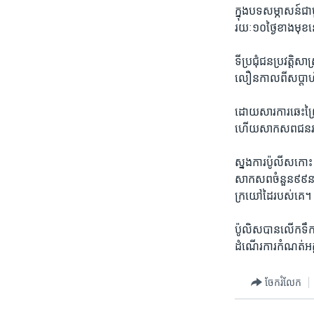
ក្នុង​បទសម្ភាសន៍​ជា
រយៈ​១០​ថ្ងៃ​ខាង​មុខ​ន
ទី​ប្រជុំជន​ប្រវត្តិស
លឿន​កាល​ពី​សប្តាហ៍​ម
ដោយ​សារ​ការ​ឆេះព្រៃ​
ហើយ​សាកសព​ជន​រងគ្រ
ស្នងការ​ប៉ូលីស​កោ
សាកសព​ចំនួន​៩៩​នាក
ក្រយៅដៃ​របស់​គេ។​
ប៉ូលិស​បានលើក​ទឹក​ច
ដំណើរ​ការ​កំណត់​
ចែករំលែក