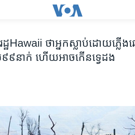
្ឋHawaii ​ថា​​​អ្នក​ស្លាប់​ដោយ​​ភ្លើង​ឆ
​៩៩នាក់​​ ហើយ​អាច​កើន​​ទ្វេដង