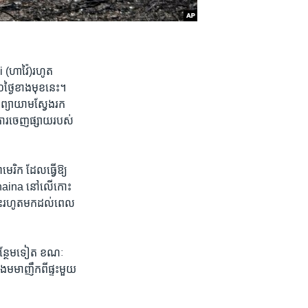
aii (ហាវ៉ៃ)រហូត​
ងៃ​ខាង​មុខ​នេះ។ ​
​ព្យាយាម​ស្វែង​រក​
មការ​ចេញ​ផ្សាយ​របស់​
មេរិក​ ​ដែល​ធ្វើឱ្យ
Lahaina នៅ​លើ​កោះ​
រោះរហូត​មក​ដល់​ពេល​
បន្ថែម​ទៀត​ ខណៈ​
​មមាញឹក​ពី​ផ្ទះ​មួយ​