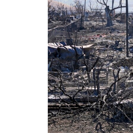
រចនា
សម្ព័ន្ធ​
រំលង​
និង​
ចូល​
ទៅ​
កាន់​
ទំព័រ​
ស្វែង​
រក