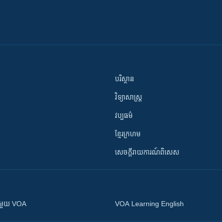
បរិស្ថាន
វិទ្យាសាស្រ្ត
វប្បធម៌
ខ្មែរក្រហម
សេចក្តីរាយការណ៍ពិសេស
ស​​ជាមួយ VOA
VOA Learning English