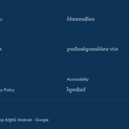
ts
ព័ត៌មាន​តាម​អ៊ីមែល
OA
ក្រម​​​សីលធម៌​​​អ្នក​​​សារព័ត៌មាន VOA
Accessibility
y Policy
វិទ្យុ​អាស៊ី​សេរី
 App សម្រាប់ Android - Google