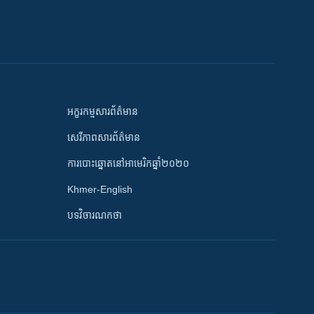
អក្ខរកម្មសារព័ត៌មាន
សេរីភាពសារព័ត៌មាន
ការបោះឆ្នោតនៅអាមេរិកឆ្នាំ២០២០
Khmer-English
បទវិចារណកថា