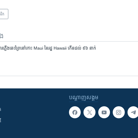
រិក​
ទង
សារ​ភ្លើង​ឆេះ​ព្រៃ​នៅ​កោះ Maui នៃ​រដ្ឋ Hawaii កើន​ដល់ ៩៦ នាក់
បណ្តាញ​សង្គម
ក
ី