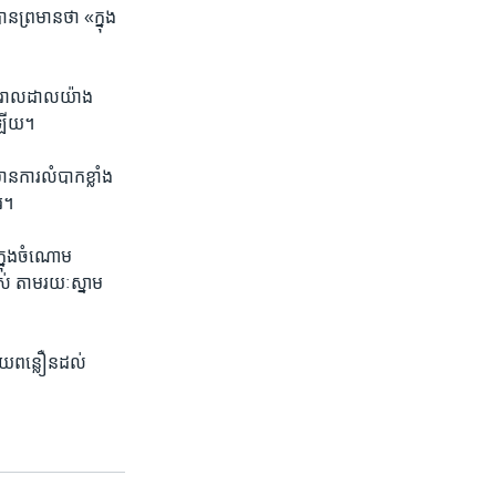
​ព្រមាន​ថា​ «ក្នុង​
បាន​រាលដាល​យ៉ាង​
ះ​ឡើយ។
ន​ការ​លំបាក​ខ្លាំង​
​ ​
្នុង​ចំណោម​
់​ តាម​រយៈស្នាម​
ជួយ​ពន្លឿនដល់​