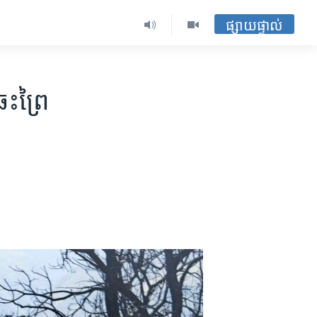
ផ្សាយផ្ទាល់
េះព្រៃ​