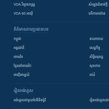
VOA ​វិទ្យាសាស្ត្រ
សំឡេង​ជំនាន់​ថ្មី
VOA 60 អាស៊ី
វេទិកា​អាស៊ាន
ព័ត៌មាន​តាមប្រធានបទ​
កម្ពុជា
នយោបាយ
អន្តរជាតិ
សេដ្ឋកិច្ច
អាមេរិក
សិទ្ធិមនុស្ស
ខ្មែរ​នៅអាមេរិក
សុខភាព
អាស៊ីអាគ្នេយ៍
អប់រំ
រៀន​​អង់គ្លេស
អង់គ្លេស​ជាមួយ​ម៉ានី​និង​ម៉ូរី
រៀន​​​​​​អង់គ្លេ