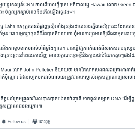
​មួយ​ទូរទស្សន៍CNN ​កាល​ពី​ពេល​ថ្មីៗ​នេះ​ ​អភិបាល​រដ្ឋ​ ​Hawaii​ លោក Green បាន
េះ ចំនួន​អ្នក​ស្លាប់​អាច​នឹង​កើន​ឡើង​ទ្វេដង»។​ ​
ាស្ត្រ​ Lahaina​ ត្រូវ​បាន​បំផ្លាញ​ស្ទើរ​ទាំង​ស្រុង​ដោយ​សារ​ភ្លើង​ឆេះព្រៃ​នេះ​ ​ដែល​
ុន ដោយ​អ្នក​រួច​ផុត​ពី​ជីវិត​បាន​និយាយ​ថា​ ពុំ​មាន​ការ​ព្រមាន​ឱ្យ​ដឹង​ជា​មុន​នោ
និង​ការ​ខូចខាតមាន​ទំហំ​ធំ​ខ្លាំង​ក្លា​ពេក​ បានធ្វើឱ្យ​ការ​កំណត់​ពី​សាកសព​មនុស្ស​មា
ោះ​ខ្លះនៅ​ពេល​រក​ឃើញ​ មាន​លក្ខណៈ​ខ្ទេចខ្ទី​និង​កា្លយ​ជា​បំណែក​តូចៗ​ផង​ដែរ។
ះ Maui លោក John Pelletier ​និយាយ​ថា​ ​មាន​តែ​សាកសព​ជន​រងគ្រោះ៣​នាក់​ក
់​ប៉ុណ្ណោះ​ ​ដែល​រហូត​មក​ដល់​ពេល​នេះ​ត្រូវ​បាន​គេ​ស្គាល់​អត្តសញ្ញាណច្បាស់លាស
ិត្ត​ដល់​ក្រុម​គ្រួសារ​ដែល​បាន​បាត់​បង់​សាច់ញាតិ ​អាច​ផ្តល់​សម្លាក​ DNA​ ដើម្បី​
អត្តសញ្ញាណ​ជន​រងគ្រោះ៕
Follow us
បោះពុម្ព