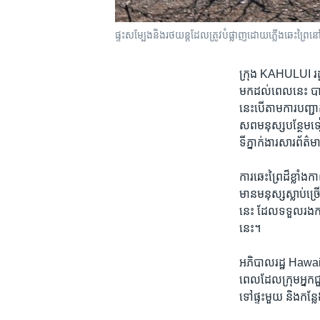
ផ្ទះ​សម្បែង​និង​រថយន្ត​ដែល​ត្រូវ​បំផ្លាញ​​ដោយ​ភ្លើង​ឆេះព្
ក្រុង KAHULUI រដ
មកដល់​ពេល​នេះ​ បាន
នេះ​បើ​តាម​ការបញ្ជាក
សព​មនុស្ស​បន្ថែម​ទៀត
ទី​ភ្នាក់ងារ​សារព័ត
ការ​ឆេះព្រៃ​ដ៏​ខ្លាំង
មានមនុស្ស​ស្លាប់​ច្
នេះ ដែល​ទទួល​រងការ​
នេះ។ ​
អភិបាល​រដ្ឋ​ ​Hawa
ពេល​ដែលក្រុម​អ្នក​ជ
ទៅ​ផ្ទះមួយ​ និង​កន្ល