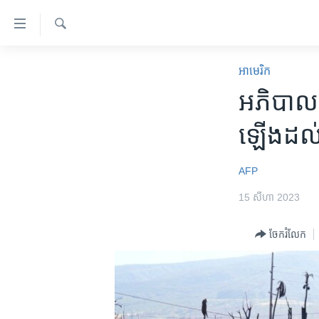
ភ្ជាប់​
ទៅ​
គេហទំព័រ​
ស្វែង​
កម្ពុជា
រក
អាមេរិក​
ទាក់ទង
អន្តរជាតិ
អភិបាល​រដ
រំលង​
និង​
អាមេរិក
ឡើង​ដល់​
ចូល​
ចិន
ទៅ​​
ទំព័រ​
ហេឡូវីអូអេ
AFP
ព័ត៌មាន​​
កម្ពុជាច្នៃប្រតិដ្ឋ
15 សីហា 2023
តែ​
ម្តង
ព្រឹត្តិការណ៍ព័ត៌មាន
ចែករំលែក
រំលង​
ទូរទស្សន៍ / វីដេអូ​
និង​
ចូល​
វិទ្យុ / ផតខាសថ៍
ទៅ​
កម្មវិធីទាំងអស់
ទំព័រ​