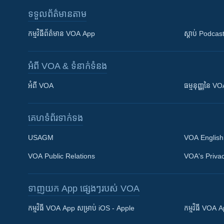
ទទួល​ព័ត៌មាន​តាម
កម្មវិធី​ព័ត៌មាន VOA App
ស្តាប់ Podcas
អំពី​ VOA & ទំនាក់ទំនង
អំពី​ VOA
ធម្មនុញ្ញ​នៃ V
គេហទំព័រ​​ទាក់ទង
USAGM
VOA English
VOA Public Relations
VOA's Privac
ទាញយក​ App ផ្សេងៗ​របស់​ VOA
Khmer English
កម្មវិធី​ VOA App សម្រាប់ iOS - Apple
កម្មវិធី​ VOA
បណ្តាញ​សង្គម