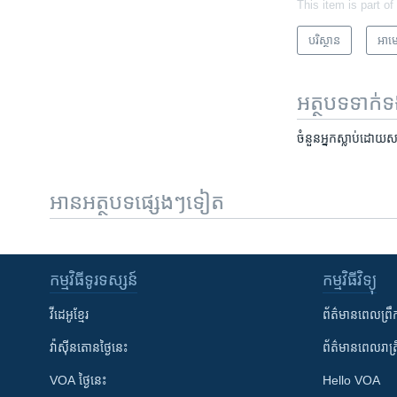
This item is part of
បរិស្ថាន
អាមេ
អត្ថបទ​ទាក់
ចំនួន​អ្នក​ស្លាប់​ដោយ
អានអត្ថបទផ្សេងៗទៀត
កម្មវិធី​ទូរទស្សន៍
កម្មវិធី​វិទ្យុ
វីដេអូ​ខ្មែរ
ព័ត៌មាន​ពេល​ព្រឹ
វ៉ាស៊ីនតោន​ថ្ងៃ​នេះ
ព័ត៌មាន​​ពេល​រាត្រ
VOA ថ្ងៃនេះ
Hello VOA