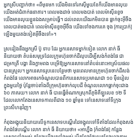
អ្នកស្រី​បញ្ជាក់​ថា៖ «ពីមុន​មក​ យើង​មិន​ទៅ​រក​ស៊ី​មួយ​ខែ​ក៏​យើងមាន​លុយ
យើង​អត់​ជំពាក់​ធនាគារ។ ពេល​មង​ដាច់ ពេល​មង​បាត់ ពេល​ម៉ាស៊ីន​ខូច​
យើង​មាន​លុយ​ខ្លួន​ឯង​សម្រាប់​ធ្វើ។ ដល់​ពេល​យើង​រក​មិន​បាន ​ធ្លាក់​ចុះ​អ៊ីចឹង
ពេល​បាត់មង​បាត់ ពេល​ម៉ាស៊ីនខូច​អ៊ីចឹង​ យើង​ទៅ​ចង​ការ​គេ ចុង [ការប្រាក់] ​
ឡើង​មួយ​តង់​ទៀត​អ៊ីចឹង​ទៅ»។
ស្រដៀង​នឹងអ្នក​ស្រី ប៊ូ ទាប ដែរ អ្នកនេសាទ​ម្នាក់ទៀត លោក នាក់ ធី
និយាយ​ថា​ តំបន់​សមុទ្រដែលក្រុមហ៊ុន​ចាក់​ដី​លុប​ដើម្បី​សង់​កំពង់​ផែ ជា​
ជម្រក​ត្រី បង្គា និង​ក្តាម​ពង បម្រើ​ឱ្យ​អ្នក​នេសាទ​នៅ​តំបន់​នោះ​អាស្រ័យ​ផល​
បាន​ស្រួល។ អ្នកនេសាទ​រូប​នេះ​បន្ថែមថា មុន​ពេល​មានក្រុមហ៊ុន​ចាក់ដី​សង់​
កំពង់​ផែ លោក​អាច​រក​ចំណូល​បាន​ពី​ការ​នេសាទ​ប្រមាណ​ជា ​១០ ​ម៉ឺន​រៀល
ក្នុង​មួយ​ថ្ងៃ ប៉ុន្តែ​ចាប់​តាំង​ពី​ក្រុម​ហ៊ុន​ចាក់​លុបដី ចំណូល​លោក​ធ្លាក់​ចុះ​ជាង ​
៦០ ​ភាគរយ​។​ លោក នាក់ ធី បាន​ធ្វើ​ចំណាក​ស្រុក​ពីភូមិគីឡូ​លេខ​ ១២ ទី​
ដែលលោកតែង​នេសាទ​កាល​ពី​ជាង​ ១០ ​ឆ្នាំ​មុន ទៅ​នេសាទ​នៅ​ទីក្រុង​
ព្រះសីហនុ​វិញ។
កំពុង​អង្គុយ​និយាយ​លើ​ទូក​នេសាទ​បណ្តើរដៃ​ចង្អុល​ទៅ​ទីតាំង​ដែល​កំពុង​សង់​
កំពង់​ផែ​បណ្តើរ លោក​ នាក់ ធី និយាយ​ថា៖ «អាហ្នឹង [កំពង់ផែ] កន្លែង
នេសាទ​ទាំងអស់ កន្លែង​យើង​រក​ទាំងអស់ បើ​កន្លែង​ផែ​នេះ​កន្លែង​ហ្វូងក្តាម