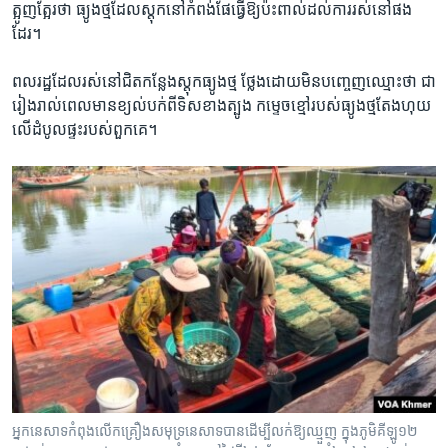
ត្អូញត្អែរ​ថា ធ្យូងថ្ម​ដែល​ស្តុក​នៅ​កំពង់​ផែធ្វើ​ឱ្យ​ប៉ះពាល់​ដល់​ការរស់នៅ​ផង​
ដែរ។
ពលរដ្ឋ​ដែល​រស់​នៅ​ជិត​កន្លែង​ស្តុក​ធ្យូង​ថ្ម ថ្លែង​ដោយ​មិន​បញ្ចេញ​ឈ្មោះ​ថា ជា
រៀង​រាល់​ពេលមាន​ខ្យល់​បក់​ពី​ទិស​ខាងត្បូង ​កម្ទេច​ខ្មៅ​របស់​ធ្យូង​ថ្ម​តែង​ហុយ​
លើ​ដំបូល​ផ្ទះ​របស់​ពួកគេ​។
អ្នកនេសាទកំពុងលើកគ្រឿងសមុទ្រនេសាទបានដើម្បីលក់ឱ្យឈ្មួញ ក្នុងភូមិគីឡូ១២