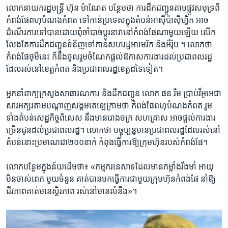
លោកនាយករដ្ឋមន្រ្តី ហ៊ុន ម៉ាណែត បន្ថែម​ថា ការដឹកជញ្ជូនតាមផ្លូវសមុទ្រពី
កំពង់ផែពហុបំណង​កំពត ទៅ​កាន់​ប្រទេស​ក្នុង​តំបន់​អាស៊ីប៉ាស៊ីហ្វិក អាច
ដំណើរការទៅបាន​ដោយពុំចាំបាច់​ប្តូរ​នាវា​នៅ​កំពង់ផែ​ណាមួយ​ឡើ​យ លើក
លែង​តែការ​ដឹក​ជញ្ជូន​ទំនិញ​ទៅ​កាន់​សហរដ្ឋ​អា​មេរិក និង​អឺរ៉ុប ។ លោក​ថា
កំពង់ផែ​ថ្​មីនេះ ក៏​នឹង​ចូលរួម​ចំណែក​ផ្តល់​ឱកាស​ការងារ​ដល់​ប្រជាពល​រ​ដ្ឋ​
ដែល​រស់នៅ​ខេត្ត​កំពត និង​ប្រជាពលរដ្ឋ​ខេត្ត​ដទៃ​ទៀត​។
អ្នកនាំពាក្យ​ក្រសួង​សាធារណការ និង​ដឹកជញ្ជូន លោក​ ផន រឹម ​ប្រាប់​វីអូអេ​ជា​
សារ​អក្សរ​តាម​បណ្តាញ​សង្គម​តេឡេក្រាម​ថា កំពង់ផែ​ពហុ​បំណង​កំពត រួម
ទាំង​តំបន់​សេដ្ឋកិច្ច​ពិសេស នឹង​មាន​រោងចក្រ សហគ្រាស អាច​ផ្តល់​ការងារ​
ច្រើន​ជូន​ដល់​ប្រជាពលរដ្ឋ។ លោកថា បច្ចុប្បន្ន​មាន​ប្រជាពលរដ្ឋ​ដែល​រស់នៅ​
តំបន់​នោះ​ប្រមាណ​ជា២០០​នាក់ កំពុង​ធ្វើ​ការ​ឱ្យ​ក្រុមហ៊ុន​របស់​កំពង់ផែ។
លោក​បន្ថែម​ក្នុងន័យ​ដើម​ថា៖ «កម្មករ​នេសាទ​ដែល​មាន​កម្លាំង​រឹងមាំ អាយុ​
មិន​ចាស់​ពេក មួយ​ចំនួន គាត់​បាន​មក​ធ្វើការ​ជាមួយ​ក្រុមហ៊ុន​កំពង់​ផែ នាំ​ឱ្យ​
ជីវភាព​គាត់​មាន​ស្ថិរភាព រស់នៅ​មាន​លំនឹង»។