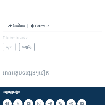
ចែករំលែក
Follow us
This item is part of
កម្ពុជា
សេដ្ឋកិច្ច
អានអត្ថបទផ្សេងៗទៀត
បណ្តាញ​សង្គម