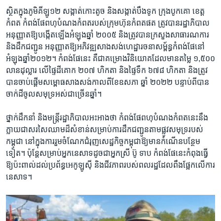
ស្ថិតក្នុងភូមិគីឡូ១២ សង្កាត់​កោះតូច និង​សង្កាត់​បឹងទូក ក្រុង​បូកគោ ខេត្ត​
កំពត កំពង់​ផែ​ពហុ​បំណង​កំពត​របស់​ក្រុម​ហ៊ុន​កំពត​ផត ត្រូវ​បាន​រដ្ឋាភិបាល​
អនុញ្ញាត​ឱ្យ​បង្កើត​ឡើង​អំឡុង​ឆ្នាំ ២០០៥ និង​ត្រូវ​បាន​ក្រសួង​សាធារណការ
និង​ដឹកជញ្ជូន អនុញ្ញាត​ឱ្យ​អភិវឌ្ឍ​សាង​សង់​ហេដ្ឋា​រចនា​សម្ព័ន្ធ​កំពង់ផែ​នៅ​
អំឡុង​ឆ្នាំ២០១២។ កំពង់ផែ​នេះ​ គឺជា​គម្រោង​វិនិយោគ​ដែល​មាន​តម្លៃ​ ១,៥០០​
លាន​ដុល្លារ លើ​ផ្ទៃដី​គោក ២០៧​ ហិកតា និង​ផ្ទៃទឹក ៦៧៨ ​ហិកតា និង​ត្រូវ​
បាន​ចាប់​ផ្តើម​សម្ពោធសាង​សង់​កាលពី​ខែ​ឧសភា ឆ្នាំ​ ២០២២ បន្ទាប់​ពី​បាន​
ចាក់​ដី​ចូល​សមុទ្រ​អស់​ជាច្រើន​ឆ្នាំ។
​ថ្នាក់​ដឹកនាំ​ និង​ម​ន្រ្តី​រដ្ឋាភិបាលអះអាង​ថា​ កំពង់ផែពហុបំណង​កំពត​នេះ​នឹង​
ក្លាយ​ជា​សរសៃ​ឈាម​ដ៏​សំខាន់​សម្រាប់​ការដឹក​ជញ្ជូន​តាម​ផ្លូវ​សមុទ្រ​របស់​
កម្ពុជា នៅ​ក្នុង​ការរួម​ចំណែកជំរុញ​សេដ្ឋកិច្ច​កម្ពុជា​ឱ្យ​មាន​កំណើន​បន្ថែម​
ទៀត។ ប៉ុន្តែ​សម្រាប់​អ្នក​នេសាទដូច​ជា​អ្នកស្រី ប៊ូ ទាប កំពង់​ផែ​នេះកំពុងធ្វើ​
ឱ្យ​ប៉ះពាល់​ដល់​ប្រព័ន្ធ​អេកូឡូស៊ី និង​ជីវភាពរបស់​ពលរដ្ឋ​ដែល​ពឹង​ផ្អែក​លើ​ការ
នេសាទ​។