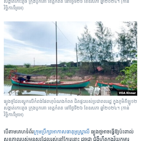
សង្កាត់កោះតូច ក្រុងបូកគោ ខេត្តកំពត នៅថ្ងៃទី២៦ ខែឧសភា ឆ្នាំ២០២៤។ (កាន់
វិច្ឆិកា/វីអូអេ)
ធ្យូងថ្មដែលស្តុកលើកំពង់ផែពហុបំណងកំពត ជិតផ្ទះរបស់ប្រជាពលរដ្ឋ ក្នុងភូមិគីឡូ១២
សង្កាត់កោះតូច ក្រុងបូកគោ ខេត្តកំពត នៅថ្ងៃទី២៦ ខែឧសភា ឆ្នាំ២០២៤។ (កាន់
វិច្ឆិកា/វីអូអេ)
បើតាម​គេហទំព័រ
​ក្រុមប្រឹក្សាអាកាសធាតុ​អូស្រ្តាលី
ធ្យូង​ថ្ម​អាច​ធ្វើ​ឱ្យ​ប៉ះពាល់​
សុខភាព​របស់​មនុស្ស​ដែល​រស់​នៅ​ក្បែរ​នោះ ដូចជា ជំងឺហឺតក្នុងវ័យកុមារ