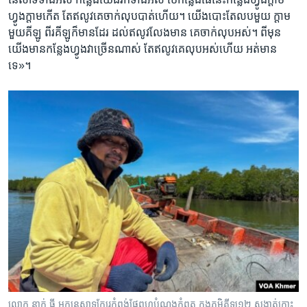
ហ្វូងក្តាម​កើត តែ​ឥលូវ​គេ​ចាក់​លុបបាត់ហើយ។ យើងបោះតែ​លប​មួយ ក្តាម​
មួយ​គីឡូ ពីរ​គីឡូ​ក៏មាន​ដែរ ដល់​ឥលូវ​លែង​មាន គេ​ចាក់​លុប​អស់។ ពីមុន​
យើង​មាន​កន្លែង​ហ្វូង​វា​ច្រើន​ណាស់ តែ​ឥលូវ​គេ​លុប​អស់​ហើយ អត់​មាន​
ទេ»។
លោក នាក់ ធី អ្នកនេសាទក្បែរកំពង់ផែពហុបំណងកំពត ក្នុងភូមិគីឡូ១២ សង្កាត់កោះ