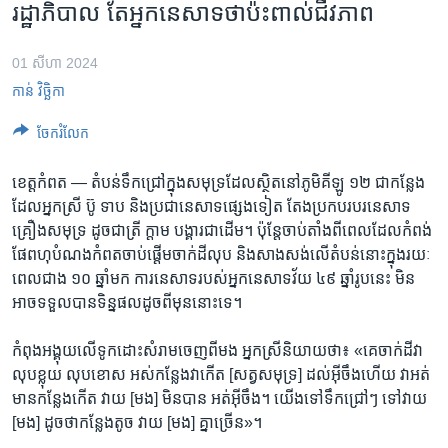
រចនា
រដ្ឋាភិបាល តែ​អ្នក​នេសាទ​ថា​ប៉ះពាល់​ជីវភាព
សម្ព័ន្ធ​
Khmer English
រំលង​
01 សីហា 2024
និង​
បណ្តាញ​សង្គម
កាន់ វិច្ឆិកា
ចូល​
ទៅ​
ចែករំលែក
កាន់​
ទំព័រ​
ភាសា
ខេត្តកំពត —
តំបន់​ទឹក​ជ្រៅ​ក្នុងសមុទ្រ​ដែល​ស្ថិត​នៅ​ភូមិ​គីឡូ ១២​ ជាកន្លែង​
ស្វែង​
ដែល​អ្នកស្រី ប៊ូ ទាប​ និង​ប្រជា​នេសាទ​ផ្សេង​ទៀត តែង​ប្រកប​របរ​នេសាទ​
រក
គ្រឿង​សមុទ្រ ដូចជា​ត្រី ក្តាម​ បង្គារ​ជាដើម។ ប៉ុន្តែ​ចាប់​តាំង​ពីពេល​ដែល​កំពង់​
ផែ​ពហុបំណង​កំពត​ចាប់​ផ្តើម​ចាក់​ដី​លុប និង​សាងសង់​លើតំបន់​នោះ​ក្នុង​រយៈ
ពេល​ជាង​ ១០ ​ឆ្នាំ​មក ការ​នេសាទ​របស់​អ្នកនេសាទ​វ័យ​ ៤៩ ​ឆ្នាំ​រូប​នេះ​ មិន​
អាច​ទទួលបានទិន្នផលដូច​ពីមុន​នោះ​ទេ។
កំពុង​អង្គុយ​លើ​ទូក​ដោះ​សំរាម​ចេញ​ពី​មង អ្នកស្រី​និយាយ​ថា៖ «គេ​ចាក់ដី​វា​
លុបខ្លុយ លុបខោស អស់​កន្លែង​វា​កើត [សត្វ​សមុទ្រ​] ដល់​អ៊ីចឹង​ហើយ ​វា​អត់​
មាន​កន្លែង​កើត វាយ [មង] ​មិន​បាន អត់​អ៊ីចឹង។ យើង​ទៅ​ទឹក​ជ្រៅៗ ទៅ​វាយ
[មង] ដូចថា​កន្លែង​តូច វាយ [មង] គ្នា​ច្រើន»។