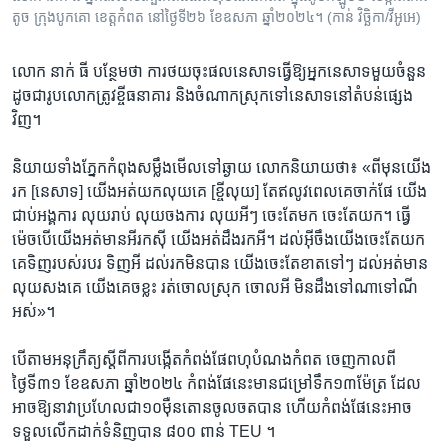
តូច ក្រុងបូកគោ ខេត្តកំពត នៅថ្ងៃទី២៦ ខែឧសភា ឆ្នាំ២០២៤។ (កាន់ វិច្ឆិកា/វីអូអេ)
​លោក​ នាក់ ធី បន្ថែម​ថា ការ​ថយ​ចុះ​ផល​នេសាទ​ធ្វើ​ឱ្យ​អ្នក​នេសាទ​មួយ​ចំនួន​
ដូចជា​រូបលោក​ត្រូវ​ខ្ចី​ធនាគារ និង​ចំណាក​ស្រុក​ទៅ​នេសាទ​នៅ​តំបន់​ផ្សេង
វិញ។
​និយាយ​ទាំង​ភ្នែក​កំពុង​សម្លឹង​មើល​ទៅ​ឆ្ងាយ លោកនិយាយ​ថា៖ «ពីមុន​យើង​
រក [នេសាទ] យើង​អត់​យក​លុយ​គេ [ខ្ចីលុយ] តែ​ឥលូវ​ពេល​គេ​ចាក់ផែ យើង​
ជាប់​អង្គការ លុយ​រាប់ លុយ​ចងការ លុយ​អីៗ​ ចេះតែ​មក ចេះ​តែយក។ ធ្វើ
ម៉េចបើយើង​អត់​មាន​អី​រក​ស៊ី យើង​អត់​ដឹង​រកអី។ ដល់​អ៊ីចឹង​យើង​ចេះ​តែយក
គេ​ទិញ​របស់​របរ ទិញ​អី ដល់​រក​មិន​បាន ​យើងចេះ​តែ​ខាត​ទៅៗ ដល់​អត់​មាន​
លុយ​សង​គេ យើង​គេច​ខ្លះ រត់​ចោល​ស្រុក ចោលអី មិន​ដឹង​ទៅ​ណា​ទៅ​ណី​
អស់​»។
​បើតាម​អនុក្រឹត្យស្តីពី​ការបង្កើត​កំពង់ផែ​ពហុបំណង​កំពត ចេញ​កាល​ពី​
ថ្ងៃទី៣១ ខែឧសភា ឆ្នាំ​២០២៤ កំពង់ផែ​នេះ​មាន​ជម្រៅទឹក​១៣​ម៉ែត្រ ដែល​
អាច​ឱ្យ​នាវា​ប្រហែល​ជា​១០ម៉ឺន​តោន​ចូល​ចត​បាន ហើយ​កំពង់ផែ​នេះ​អាច​
ទទួល​លើក​ដាក់​ទំនិញ​បាន ៨០០ ពាន់ TEU ។