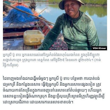
អ្នកស្រី ប៊ូ ទាប អ្នកនេសាទរស់នៅក្បែរកំពង់ផែពហុបំណងកំពត ក្នុងភូមិគីឡូ១២
សង្កាត់កោះតូច ក្រុងបូកគោ ខេត្តកំពត នៅថ្ងៃទី២៥ ខែឧសភា ឆ្នាំ២០២៤។ (កាន់
វិច្ឆិកា/វីអូអេ)
ដៃ​ទាញ​មង​ទាំង​ដក​ដង្ហើម​ធំ​ម្តងៗ​ អ្នកស្រី ប៊ូ ទាប បន្ថែម​ថា ​ការ​បាត់​បង់​
ជម្រក​ត្រី និង​កន្លែង​នេសាទ ធ្វើ​ឱ្យអ្នកស្រី និង​អ្នកនេសាទ​ផ្សេង​ទៀត ត្រូវ​
ចំណាយ​កាន់តែ​ច្រើន​ក្នុងការចេញ​ទៅ​នេសាទ​នៅ​តំបន់​ឆ្ងាយៗ ហើយ​អ្នក
នេសាទ​ខ្លះ​ទៀតធ្វើ​ចំណាក​ស្រុក និង​ខ្លះ​ខ្ចី​លុយ​គ្រឹះស្ថាន​មីក្រូហិរញ្ញវត្ថុ​ដើម្បី​
ដោះស្រាយ​ជីវភាព ដោយសារ​ការ​នេសាទ​ខាតបង់។