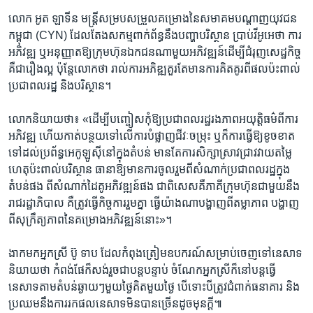
លោក អូត ឡាទីន មន្រ្តី​សម្រប​សម្រួល​គម្រោង​នៃ​សមាគម​បណ្ដាញ​យុវជន​
កម្ពុជា (CYN) ដែលតែង​សកម្ម​ពាក់ព័ន្ធ​នឹង​បញ្ហា​បរិស្ថាន ​ប្រាប់​វីអូអេ​ថា ការ
អភិវឌ្ឍ ឬ​អនុញ្ញាត​ឱ្យ​ក្រុម​ហ៊ុន​ឯកជន​ណាមួយ​អភិវឌ្ឍន៍​ដើម្បី​ជំរុញ​សេដ្ឋកិច្ច
គឺ​ជារឿង​ល្អ ប៉ុន្តែ​លោក​ថា រាល់​ការអភិឌ្ឍ​គួរ​តែ​មាន​ការ​គិត​គូរ​ពី​ផល​ប៉ះពាល់​
ប្រជាពលរដ្ឋ និង​បរិស្ថាន។
លោក​និយាយ​ថា៖ «ដើម្បី​បញ្ចៀស​កុំ​ឱ្យ​ប្រជាពលរដ្ឋ​រង​ភាព​អយុត្តិធម៌​ពី​ការ​
អភិវឌ្ឍ ហើយ​កាត់​បន្ថយ​ទៅ​លើ​ការ​បំផ្លាញ​ជីវៈ​ចម្រុះ ឬ​ក៏​ការ​ធ្វើ​ឱ្យ​ខូចខាត​
ទៅ​ដល់​ប្រព័ន្ធ​អេកូឡូស៊ី​នៅ​ក្នុង​តំបន់ មាន​តែ​ការសិក្សាស្រាវជ្រាវ​វាយតម្លៃ​
ហេតុ​ប៉ះពាល់​បរិស្ថាន ធានា​ឱ្យ​មាន​ការ​ចូលរួមពី​សំណាក់​ប្រជាពលរដ្ឋ​ក្នុង​
តំបន់​ផង ពី​សំណាក់​ដៃគូ​អភិវឌ្ឍន៍​ផង​ ជាពិសេស​គឺ​ភាគី​ក្រុមហ៊ុន​ជាមួយនឹង​
រាជ​រដ្ឋាភិបាល គឺ​ត្រូវ​ធ្វើកិច្ច​ការរួមគ្នា ​ធ្វើ​យ៉ាងណា​បង្ហាញ​ពី​តម្លា​ភាព បង្ហាញ​
ពី​សុក្រឹត្យភាព​នៃ​គម្រោង​អភិវឌ្ឍន៍​នោះ»។
ងាក​មក​អ្នកស្រី ប៊ូ ទាប ដែល​កំពុង​ត្រៀម​ឧបករណ៍​សម្រាប់​ចេញ​ទៅ​នេសាទ​
និយាយ​ថា ​កំពង់ផែ​ក៏​សង់​រួច​ជា​បន្ត​បន្ទាប់ ចំណែក​អ្នកស្រី​ក៏​នៅ​បន្ត​ធ្វើ​
នេសាទ​តាម​តំបន់​ឆ្ងាយៗមួយ​ថ្ងៃ​គិត​មួយថ្ងៃ​ ​បើទោះបីត្រូវ​ជំពាក់​ធនាគារ និង​
ប្រឈម​នឹង​ការ​រក​ផល​នេសាទ​មិន​បាន​ច្រើន​ដូច​មុន​ក្តី៕