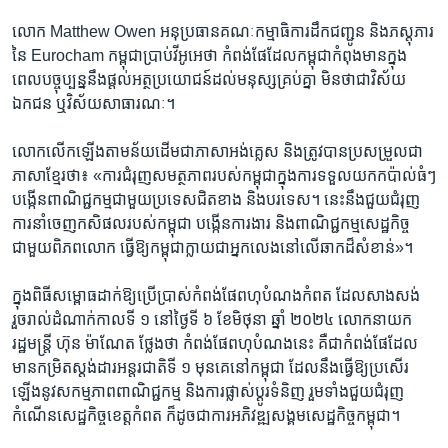
លោក Matthew Owen អនុប្រធានគណៈកម្មាធិការដឹកជញ្ជូន និងភស្តុភារ
នៃ Eurocham កម្ពុជា​ប្រាប់វីអូអេ​ថា កំពង់ផែ​ដែល​កម្ពុជា​កំពុង​មាន​ក្នុង​
ពេល​បច្ចុប្បន្ន​នឹង​ផ្តល់អ​ត្ថប្រយោជន៍​ដល់​មនុស្ស​គ្រប់គ្នា មិន​ថា​ជា​វិស័យ
ឯកជន ឬវិស័យសាធារណៈ​។
លោក​លើកឡើងតាមន័យ​ដើមជាភាសាអង់គ្លេស និង​ត្រូវ​បាន​ប្រសម្រួល​ជា
ភាសាខ្មែរថា៖ «ការជំរុញ​សមត្ថភាពរបស់កម្ពុជាក្នុងការទទួល​យក​កប៉ាល់​ធំៗ
បង្កើន​ពាណិជ្ជកម្ម​ជាមួយ​ប្រទេស​ជិតខាង និងបរទេស។ នេះនឹងជួយជំរុញ
ការនាំចេញកសិផលរបស់កម្ពុជា បង្កើនការងារ និង​ពាណិជ្ជកម្ម​សេដ្ឋកិច្ច​
ជាមួយពិភពលោក ធ្វើឱ្យកម្ពុជាក្លាយជាអ្នកលេងនៅលើឆាកដ៏សំខាន់»។
ក្នុង​ពិធី​សម្ពោធ​ដាក់​ឱ្យ​ប្រើប្រាស់​កំពង់ផែ​ពហុបំណង​កំពត ដែល​សាង​សង់​
រួចរាល់​ដំណាក់កាល​ទី ១ នៅ​ថ្ងៃទី​ ៦ ខែមិថុនា ឆ្នាំ ២០២៤ លោក​នាយក​
រដ្ឋមន្រ្តី ហ៊ុន ម៉ាណែត ថ្លែង​ថា កំពង់​ផែ​ពហុ​បំណង​នេះ គឺជា​កំពង់ផែ​ដែល​
មាន​កម្រិត​ស្តង់ដារ​អន្តរជាតិ​ទី ១ មុនគេ​នៅ​កម្ពុជា ដែល​នឹងធ្វើ​ឱ្យ​ប្រសើរ​
ឡើងនូវ​សកម្មភាព​ពាណិជ្ជកម្ម និង​ការផ្លាស់​ប្ដូរ​ទំនិញ រួមទាំង​ជួយ​ជំរុញ​
កំណើន​សេដ្ឋកិច្ច​ខេត្តកំពត ក៏​ដូចជា​ការអភិវឌ្ឍ​សង្គម​សេដ្ឋកិច្ច​កម្ពុជា។