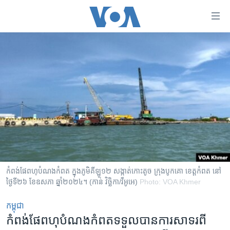
ភ្ជាប់​
ទៅ​
គេហទំព័រ​
កម្ពុជា
ទាក់ទង
រំលង​
អន្តរជាតិ
និង​
អាមេរិក
ចូល​
ទៅ​​
ចិន
ទំព័រ​
ហេឡូវីអូអេ
ព័ត៌មាន​​
តែ​
កម្ពុជាច្នៃប្រតិដ្ឋ
ម្តង
ព្រឹត្តិការណ៍ព័ត៌មាន
រំលង​
កំពង់ផែពហុបំណងកំពត ក្នុងភូមិគីឡូ១២ សង្កាត់កោះតូច ក្រុងបូកគោ ខេត្តកំពត នៅ
និង​
ថ្ងៃទី២៦ ខែឧសភា ឆ្នាំ២០២៤។ (កាន់ វិច្ឆិកា/វីអូអេ)
Photo: VOA Khmer
ទូរទស្សន៍ / វីដេអូ​
ចូល​
វិទ្យុ / ផតខាសថ៍
កម្ពុជា
ទៅ​
កំពង់​ផែ​ពហុ​បំណង​កំពត​ទទួល​បាន​ការ​សាទរ​ពី​
ទំព័រ​
កម្មវិធីទាំងអស់