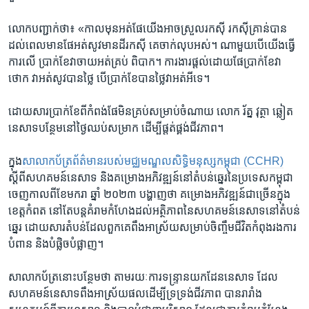
លោក​បញ្ជាក់​ថា៖ «កាល​មុន​អត់​ផែ​យើង​អាច​ស្រួល​រកស៊ី រកស៊ី​គ្រាន់​បាន​
ដល់​ពេល​មាន​ផែអត់​សូវ​មាន​ដី​រកស៊ី គេ​ចាក់​លុប​អស់​។ ណាមួយ​បើ​យើង​ធ្វើ
ការ​លើ ប្រាក់ខែ​វា​ចាយ​អត់​គ្រប់ ពិបាក។ ការងារ​ផ្តល់​ដោយ​ផែ​ប្រាក់​ខែ​វា​
ថោក វា​អត់​សូវ​បាន​ថ្លៃ បើ​ប្រាក់​ខែ​បាន​ថ្លៃ​វា​អត់​អី​ទេ។
ដោយសារ​ប្រាក់ខែពីកំពង់​ផែ​មិន​គ្រប់​សម្រាប់​ចំណាយ លោក រ័ត្ន វុត្ថា ​ឆ្លៀត
នេសាទ​បន្ថែម​នៅ​ថ្ងៃឈប់​សម្រាក ​ដើម្បី​ផ្តត់ផ្គង់​ជីវភាព​។
ក្នុង​
សាលាកប័ត្រ​ព័ត៌មានរបស់​មជ្ឈមណ្ឌល​សិទ្ធិ​មនុស្សកម្ពុជា
(CCHR)
ស្តីពី​សហគមន៍​នេសាទ និង​គម្រោង​អភិវឌ្ឍន៍​នៅ​តំបន់ឆ្នេរ​នៃ​ប្រទេស​កម្ពុជា
ចេញ​កាលពី​ខែមករា ឆ្នាំ​ ២០២៣ បង្ហាញ​ថា គម្រោង​អភិវឌ្ឍន៍ជាច្រើនក្នុង​
ខេត្តកំពត នៅ​តែ​បន្ត​គំរាម​កំហែង​ដល់​អត្ថិភាព​នៃ​សហគមន៍​នេសាទ​នៅ​តំបន់​
ឆ្នេរ ដោយសារ​តំបន់​ដែល​ពួកគេ​ពឹង​អាស្រ័យ​សម្រាប់​ចិញ្ចឹម​ជីវិតកំពុង​រង​ការ​
បំពាន និង​បំផ្លិច​បំផ្លាញ។
សាលាកប័ត្រ​នោះ​បន្ថែម​ថា តាម​រយៈការ​ទន្រ្ទាន​យក​ដែន​នេសាទ ​ដែល​
សហគមន៍​នេសាទពឹង​អាស្រ័យ​ផល​ដើម្បី​ទ្រទ្រង់​ជីវភាព បាន​រារាំង​