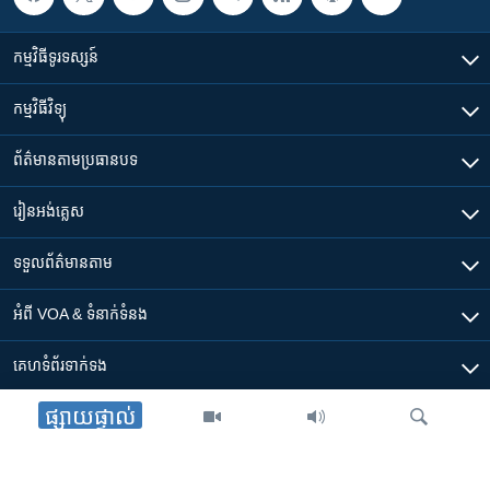
កម្មវិធី​ទូរទស្សន៍
កម្មវិធី​វិទ្យុ
ព័ត៌មាន​តាមប្រធានបទ​
រៀន​​អង់គ្លេស
ទទួល​ព័ត៌មាន​តាម
អំពី​ VOA & ទំនាក់ទំនង
គេហទំព័រ​​ទាក់ទង
ផ្សាយផ្ទាល់
ទាញយក​ App ផ្សេងៗ​របស់​ VOA
Accessibility