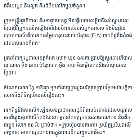
ជំងឺបេះដូង និងសួត និងជំងឺ​មហារីក​មួយ​ចំនួន។
ក្រុម​ម​ន្រ្តី​រដ្ឋាភិបាល​ និង​អាជ្ញាធរ​ខេត្ត​ មិន​ឆ្លើយ​តប​លម្អិតនឹង​សំណួរ​របស់​
វីអូអេ​ជុំវិញ​ការលើក​ឡើង​អំពី​ផល​ប៉ះពាល់របស់​អ្នកនេសាទ និង​មិន​ផ្តល់​
របាយការណ៍​ពី​ការវាយ​តម្លៃ​ហេតុ​ប៉ះពាល់​បរិស្ថាន (EIA) ពាក់ព័ន្ធ​នឹង​កំពង់​
ផែ​ពហុ​បំណង​កំពត។
អ្នកនាំពាក្យ​រដ្ឋបាល​ខេត្តកំពត លោក​ ឃុន ឧសភា ប្រាប់​ឱ្យ​សួរ​ទៅ​អភិបាល​
រង លោក អ៊ឹង ឆាយ ប៉ុន្តែ​លោក អ៊ឹង ឆាយ មិន​ឆ្លើយ​តប​នឹង​សំណួរ​របស់​
វីអូអេ។
ចំណែក​លោក ខ្វៃ អាទិត្យា អ្នកនាំពាក្យ​ក្រសួង​បរិស្ថានប្រាប់​វីអូអេ​យ៉ាង​ខ្លី​ថា
លោក​នឹង​ពិនិត្យ​មើល​លើ​រឿង​នេះ។
ពាក់ព័ន្ធ​នឹង​ការ​លើកឡើង​របស់​ប្រជាពលរដ្ឋ​អំពីផល​ប៉ះពាល់​ដែល​បណ្តាល​
មក​ពី​ធ្យូង​ថ្ម​នៅ​លើ​កំពង់ផែ​នោះ​ អ្នកនាំពាក្យ​ក្រសួង​សាធារណការ និង​ដឹក
ជញ្ជូន លោក ផន រឹម ​ប្រាប់​ថា៖ «ក្រុមហ៊ុន​បាន​ការពារ ប្រយ័ត្ន​ប្រយែង​លើ​
បញ្ហា​នេះ មាន​ការគ្រប​ការពារ​ក្នុង​ពេល​ដឹក​ជញ្ជូន​ជាដើម»។