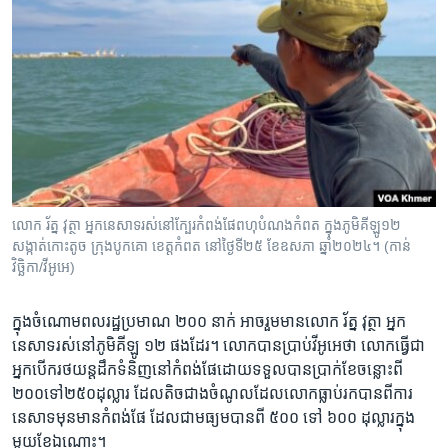
លោក រ័ត្ន វុត្ថា អ្នកនេសាទរស់នៅក្បែរកំពង់ផែពហុបំណងកំពត ក្នុងភូមិគីឡូ១២
សង្កាត់កោះតូច ក្រុងបូកគោ ខេត្តកំពត នៅថ្ងៃទី២៥ ខែឧសភា ឆ្នាំ២០២៤។ (កាន់
វិច្ឆិកា/វីអូអេ)
​ក្នុង​ចំណោម​ពលរដ្ឋ​ប្រមាណ ២០០ នាក់ អាច​រួម​មាន​លោក រ័ត្ន វុត្ថា អ្នក​
នេសាទ​រស់​នៅ​ភូមិ​គីឡូ​ ១២ ផងដែរ។ លោក​បាន​ប្រាប់​វីអូអេ​ថា ​លោក​ធ្វើជា
អ្នក​បើក​រថយន្ត​ដឹក​ទំនិញនៅ​កំពង់​ផែដោយ​ទទួល​បាន​ប្រាក់ខែចន្លោះពី​
២០០ទៅ​២៥០​ដុល្លារ​ ដែល​តិច​ជាង​ចំណូល​ដែល​លោក​ធ្លាប់​រក​បាន​ពី​ការ​
នេសាទ​មុនមានកំពង់​ផែ ដែល​ជា​មធ្យម​បាន​ពី​ ៥០០ ទៅ​ ៦​០០​ ដុល្លារ​ក្នុង​
មួយ​ខែ​ឯណោះ។