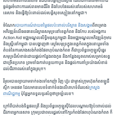
សហគមន៍ពីការនេសាទ និង​បាន​បំផ្លាញ​បរិស្ថាន​ ដែល​ជា​ការ​គំរាម​កំហែង​
ធ្ងន់ធ្ងរ​ចំពោះការ​រស់រានមាន​ជីវិត និង​បែបផែន​រស់នៅ​របស់​សហគមន៍​
នេសាទ និង​ធ្វើ​ឱ្យប៉ះពាល់​ដល់​សន្តិសុខស្បៀង​នៅ​កម្ពុជា។
ចំណែក​
របាយការណ៍​វាយតម្លៃ​ផល​ប៉ះពាល់​បរិស្ថាន និង​សង្គម
ពី​គម្រោង​
អភិវឌ្ឍន៍​លើ​ធនធាន​បរិស្ថាន​សមុទ្រ​នៅ​ខេត្ត​កំពត និង​កែប របស់​អង្គការ​
Action Aid ​មជ្ឈមណ្ឌល​សិទ្ធិមនុស្ស​កម្ពុជា​ និង​មជ្ឈមណ្ឌល​អភិវឌ្ឍន៍​កុមារ
និង​ស្រ្តី​នៅ​កម្ពុជា បានបង្ហាញ​ថា ​ស្មៅ​សមុទ្រ​ក្នុង​ខេត្ត​កំពតក្នុងនោះ​រួម​ទាំង​
តំបន់​នៃការ​សាងសង់​កំពង់​ផែ​ពហុបំណង​កំពត គឺជា​ប្រព័ន្ធ​អេកូឡូស៊ី​ឆ្នេរ​
សមុទ្រ​ដ៏​សំខាន់ដោយផ្តល់​កន្លែង​ពងកូន និង​កន្លែង​លូតលាស់សម្រាប់សត្វ​
ជាច្រើន​ប្រភេទ ព្រមទាំង​កាត់​បន្ថយ​កាបូន និង​ផ្តល់​ការគាំទ្រ​យ៉ាង​សំខាន់​
ដល់​ជីវភាព​រស់នៅ​ក្នុង​ស្រុក។
វីអូអេ​បាន​ព្យាយាម​ទាក់ទង​ទៅឧកញ៉ា វិញ ហ៊ួរ ជាម្ចាស់​ក្រុមហ៊ុន​កំពត​ឡូជី
ស្ទីក អេន​ផត ដែល​មាន​លេខ​ទំនាក់​ទំនង​លើ​គេហ​ទំព័ររ​បស់
ក្រសួង​
ពាណិជ្ជកម្ម
ប៉ុន្តែ​អ្នកទទួល​ទូរស័ព្ទ​ថាច្រឡំ​លេខ។
ក្រៅ​ពី​បាត់​បង់ទិន្នផល​ត្រី​ និង​ប្រព័ន្ធ​អេកូឡូស៊ី​ដែលបណ្តាល​ឱ្យ​ប៉ះពាល់​ដល់
ជីវភាព​អ្នកនេសាទ​ ក្រុម​ប្រជាពលរដ្ឋ​រស់​នៅ​ក្បែរកំពង់​ផែ​ពហុ​បំណងកំពត ក៏​