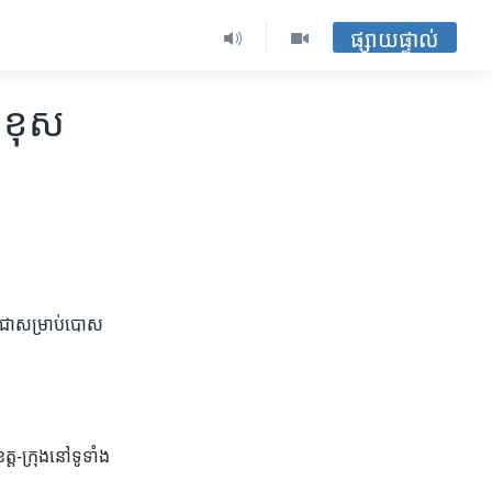
ផ្សាយផ្ទាល់
​ខុស​
្ពុជា​សម្រាប់​បោស​
ត្ត-ក្រុង​នៅ​ទូទាំង​