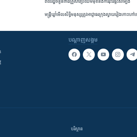
ពលរដ្ឋ​ចំនួន​៣៨​គ្រួសារ​ប្រឈម​មុខ​នឹង​ការ​រុះរើ​ផ្ទះ​សម្បែង
មន្រ្តី​ឃ្លាំមើល​សិទ្ធិ​មនុស្ស​ត្រូវ​អាជ្ញាធរ​ក្រុង​ស្វាយរៀង​កោះ
បណ្តាញ​សង្គម
ក
ី
បរិស្ថាន