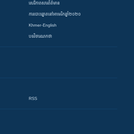
សេរីភាពសារព័ត៌មាន
ការបោះឆ្នោតនៅអាមេរិកឆ្នាំ២០២០
Khmer-English
បទវិចារណកថា
RSS