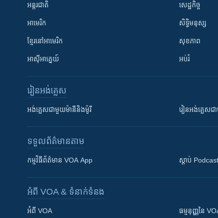
អន្តរជាតិ
សេដ្ឋកិច្ច
អាមេរិក
សិទ្ធិមនុស្ស
ខ្មែរ​នៅអាមេរិក
សុខភាព
អាស៊ីអាគ្នេយ៍
អប់រំ
រៀន​​អង់គ្លេស
អង់គ្លេស​ជាមួយ​ម៉ានី​និង​ម៉ូរី
រៀន​​​​​​អង់គ្លេ
ទទួល​ព័ត៌មាន​តាម
កម្មវិធី​ព័ត៌មាន VOA App
ស្តាប់ Podcas
អំពី​ VOA & ទំនាក់ទំនង
អំពី​ VOA
ធម្មនុញ្ញ​នៃ V