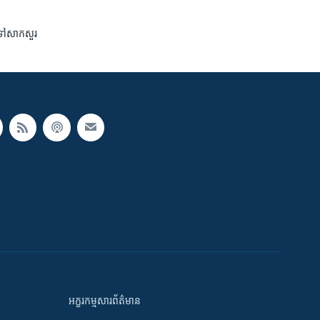
ហៅ​ទៅ​សាកសួរ
អក្ខរកម្មសារព័ត៌មាន