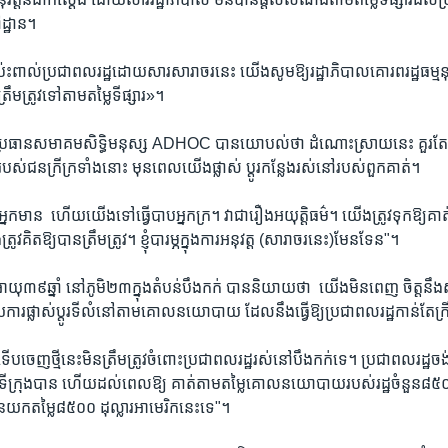
​ដ្ឋាន។
៉ះពាល់​ប្រជា​ពលរដ្ឋ​ដោយសារ​សារាចរ​នេះ​ ​យើង​សូម​ឱ្យ​រដ្ឋា​ភិបាល​គោរព​រដ្ឋ​ធម្មនុញ
្រឹមត្រូវ​ទៅ​តាម​តម្លៃ​ទីផ្សារ»។
រធាន​សមាគម​សិទ្ធិ​មនុស្ស ​ADHOC ​បាន​យោបល់​ថា​ ដំណោះ​ស្រាយ​នេះ​ គួរតែ​គ
របស់​ជន​ក្រីក្រ​ទាំង​នោះ​ មុន​ពេល​យើង​ផ្លាស់​ ប្តូរ​កន្លែង​រស់​នៅ​របស់​ពួក​គាត់។
ក​អ្នក​មាន​ ​ ហើយ​យើង​ទៅ​ធ្វើ​បាប​អ្នកក្រ។​ វា​ជា​រឿង​អយុត្តិធម៌។​ យើង​ត្រូវ​ទុក​ឱ្យ​គា
វ​គិត​ឱ្យ​បាន​ត្រឹមត្រូវ។​ ខ្ញុំ​បារម្ភ​ក្នុង​ការ​អនុវត្ត​ (សារាចរ​នេះ)​មែន​ទែន"។
ុ​៣៩​ឆ្នាំ ​នៅ​ភូមិ​២៣​ក្នុង​តំបន់​បឹងកក់​ បាន​និយាយ​ថា​ ​ យើង​មិន​ពេញ​ ចិត្ត​នឹង​សារ
​ផ្លាស់​ប្តូរ​ទីលំនៅ​តាម​គោល​នយោបាយ​ ដែល​នឹង​ធ្វើ​ឱ្យ​ប្រជា​ពលរដ្ឋ​កាន់​តែ​ក្រ
ទើប​ចេញ​ថ្មី​នេះ​មិន​ត្រឹមត្រូវ​ចំពោះ​ប្រជា​ពលរដ្ឋ​រស់​នៅ​បឹង​កក់​ទេ។​ ប្រជា​ពលរដ្ឋ​ចង់​
្នុង​ទី​ក្រុង​បាន​ ហើយ​ដល់​ពេល​ឱ្យ​ គាត់​តាម​តម្លៃ​គោល​នយោបាយ​របស់​រដ្ឋ​ចំនួន​៨៥០
មិន​យក​តម្លៃ​៨៥០០​ ដុល្លារ​អាមេរិក​នេះ​ទេ"។