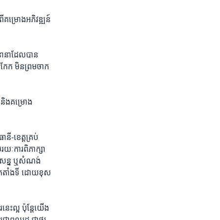
ពី​គម្រោង​អភិវឌ្ឍន៍​
ារ​នានា​ដែល​បាន​
រកែក​ មិន​ព្រម​ចាក
 ​និង​គម្រោង​
ី​-​ខេត្ត​គ្រប់​
​រយៈ​ការ​ពិភាក្សា​
ន្ន ​ឬ​សំណង់​
ក​តាំង​ទី ​ដោយ​ខុស​
​ល្អ​ ​ប៉ុន្តែ​យើង​
ា​ពលរដ្ឋ​ ជា​ថ្នូរ​