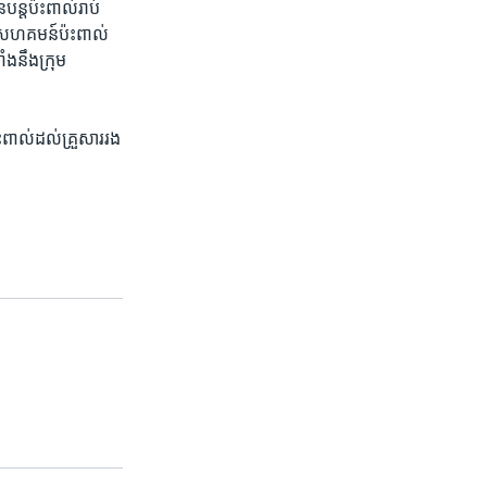
្ត​ប៉ះពាល់​រាប់
ន​ពី​សហគមន៍​ប៉ះពាល់​
ំង​នឹង​ក្រុម​
ាល់​ដល់​គ្រួសារ​រង​