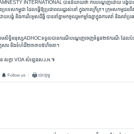
ុស្ស ​AMNESTY ​INTERNATIONAL ​បាន​និយាយ​ថា ​ការ​បណ្តេញ​ដោយ​ បង្ខំ​បាន​បន
ង​ប្រទេស​កម្ពុជា​ ដែល​ធ្វើ​ឱ្យ​ប្រជា​ពលរដ្ឋ​រស់​នៅ​ ក្នុង​ភាព​ក្រីក្រ។​ ​ក្រុម​សកម្ម​ជ
ំ ​និង​ការ​រឹបអូស​ដីធ្លី​ បាន​នាំ​គ្នា​មក​ចូល​រួម​កម្លាំង​គ្នា​ក្នុង​ការ​តវ៉ា ​និង​តវ៉ា​ប្រឆា
មាគម​សិទ្ធិ​មនុស្ស​ADHOC​ទទួល​បាន​ករណី​បណ្តេញ​ចេញ​ចំនួន​២៩​ករណី​ ដែល​ប៉ះព
្រួសារ ​និង​ទំហំ​ដី​២៣៣០៥​ហិចតា។
ខ្ញុំ ​ជន​ សក្តា​ VOA​ សំឡេង​ស.រ.អ.៕
Follow us
បោះពុម្ព