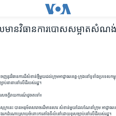
បាល​មាន​វិធាន​ការ​បោស​សម្អាត​សំណង់
េញ​នូវ​វិធាន​ការ​ដ៏​សំខាន់​ថ្មី​មួយ​ដល់​ក្រុម​អាជ្ញាធរ​ខេត្ត-ក្រុង​នៅ​ទូទាំង​ប្រទេស​កម
បាប់​នានា​នៅ​លើ​ដី​របស់​រដ្ឋ។
សេចក្តី​រាយ​ការណ៍​ដូច​ត​ទៅ៖
ថ្ងៃ​សុក្រ​នេះ ​បាន​អនុម័ត​សារាចរ​ដ៏​មាន​សារៈ​សំខាន់​មួយ​ដែល​ណែនាំ​ក្រុម​ អាជ្ញាធរ​ខេ
្វែងរក​ដំណោះ​ស្រាយ​ចំពោះ​ការ​តាំង​ទីលំនៅ​ដោយ​ខុស​ច្បាប់​នៅ​លើ​ដី​របស់​រដ្ឋ។