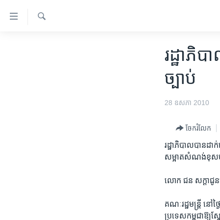
ភ្ជាប់​
ទៅ​
គេហទំព័រ​
ស្វែង​
កម្ពុជា
រក
រដ្ឋា​ភិ
ទាក់ទង
អន្តរជាតិ
រំលង​
ច្បាប់
និង​
អាមេរិក
ចូល​
ចិន
28 ឧសភា 2010
ទៅ​​
ទំព័រ​
ហេឡូវីអូអេ
ព័ត៌មាន​​
ចែករំលែក
កម្ពុជាច្នៃប្រតិដ្ឋ
តែ​
រដ្ឋាភិបាល​បាន​ដាក់​ច
ម្តង
ព្រឹត្តិការណ៍ព័ត៌មាន
សម្អាត​សំណង់​ខុស​ច្
រំលង​
ទូរទស្សន៍ / វីដេអូ​
និង​
លោក ​ជន សក្តា​ជូន​
ចូល​
វិទ្យុ / ផតខាសថ៍
ទៅ​
កម្មវិធីទាំងអស់
គណៈ​រដ្ឋ​មន្ត្រី​ នៅ​
ទំព័រ​
ប្រទេសកម្ពុជា​ឱ្យ​ស