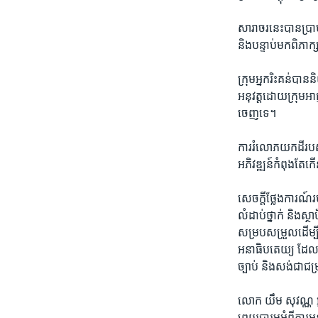
រចនា
សម្ព័ន្ធ​
សារាចរ​នេះ​បាន​ប្រាប
រំលង​
និង​បន្ទាប់​មក​ពិភាក
និង​
ចូល​
ក្រុម​អ្នក​រិះគន់​បាន
ទៅ​
អនុវត្ត​ដោយ​ក្រុម​អ
កាន់​
ចេញ​ទេ។
ទំព័រ​
ស្វែង​
ការ​រំលោភ​យក​ដី​របស់​
រក
អភិវឌ្ឍន៍​កំពុង​តែ​
សេចក្តី​ថ្លែង​ការណ៍​រ
លំដាប់​ថ្នាក់​ និង​ស្
សម្រប​សម្រួលដើម្
អនាធិប​តេយ្យ​ ដែល​ ​
ច្បាប់​ និង​សង់​ជា​ជម
លោក​ យឹម សុវណ្ណ ​អ្នក
ព្រួយ​បារម្ភ​អំពី​ការ