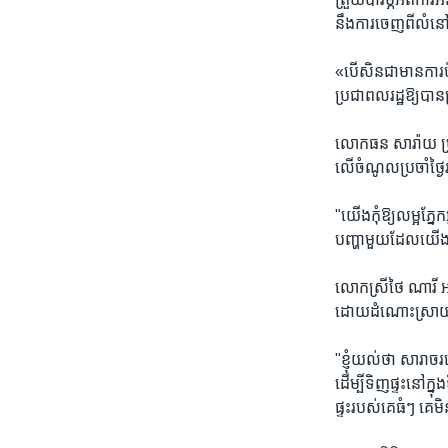
នឹង​ការ​ចេញ​ពី​លំនៅ
«បើ​សិន​ជា​មាន​ការ​ប
ប្រជា​ពលរដ្ឋ​ឱ្យ​បាន​ត
លោក​ធន សារ៉ាយ​ ប្
លើ​ចំណូល​ប្រចាំ​ថ្ងៃ​
"យើង​កុំ​ឱ្យ​លម្អ​ភ្នែ
បញ្ហា​មួយ​ដែល​យើង​ត្រូ
លោក​ស្រីថៃ ​ណារី ​អាយ
ដោយ​ដំណោះ​ស្រាយ​ការ
"ខ្ញុំ​យល់​ថា​ សារាចរ​
ដើម្បី​ទិញ​ផ្ទះ​នៅ​ក
ផ្ទះ​របស់​គេ​ធំៗ ​គេ​