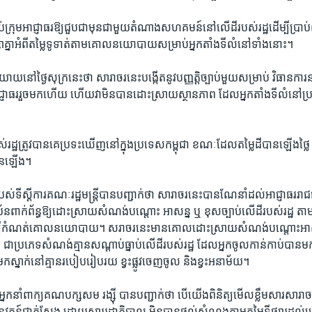
់​ក្រុម​អាជ្ញាធរ​ឱ្យ​ជួប​ជាមុន​ជាមួយ​តំណាង​សហគមន៍​នៅ​លើ​ដី​របស់​រដ្ឋ​ដើម្បី​ប្រាប់​
្សា​គ្នា​អំពី​តម្លៃ​ទូទាត់​តាម​គោល​នយោបាយ​សម្រាប់​អ្នក​តាំង​ទីលំនៅ​ទាំង​នោះ។
​និយាយ​នៅ​ថ្ងៃ​សុក្រ​នេះ​ថា​ សារាចរ​នេះ​បង្កើត​នូវ​បញ្ញត្តិ​ច្បាប់​មួយ​សម្រាប់​ វិធាន​ក
ាជ្ញាធរ​រួច​មក​ហើយ​ ​ហើយ​វា​មិន​បាន​ដោះស្រាយ​ស្ថានភាព​ ដែល​អ្នកតាំង​ទីលំនៅ​ប្
រដ្ឋ​ត្រូវ​បាន​គេ​ប្រទះ​ឃើញ​នៅ​ក្នុង​ប្រទេស​កម្ពុជា​ ​ខណៈ​ដែល​តម្លៃ​ដី​បាន​ឡើង​ថ្លៃ
កើន​ឡើង។
បស់​ទីស្តីការ​គណៈ​រដ្ឋមន្ត្រី​បាន​បញ្ជាក់​ថា​ ​សារាចរ​នេះ​បាន​ណែនាំ​ដល់​អាជ្ញាធរ​រាជធាន
ថាប័ន​ពាក់ព័ន្ធ​ឱ្យ​ដោះស្រាយ​សំណង់​បណ្តោះ​ អាសន្ន ​ឬ​ ខុស​ច្បាប់​លើ​ដី​របស់​រដ្ឋ ​តាម
បី​កំណត់​គោល​នយោបាយ។​ សរាចរ​នេះ​មាន​គោល​ដោះស្រាយ​សំណង់​បណ្តោះ​អាស
ជា​ប្រភេទ​សំណង់​គ្មាន​សណ្តាប់​ធ្នាប់​លើដី​របស់​រដ្ឋ​ ដែល​អ្នក​ចូល​កាន់កាប់​បាន​ម
្រក​ស្នាក់​នៅ​គ្មាន​របៀប​រៀបរយ​ ខ្វះ​ផ្លូវ​ចេញ​ចូល ​និង​ខ្វះ​អនាម័យ។
​នាំពាក្យ​គណបក្ស​សម រង្ស៊ី​ បាន​បញ្ជាក់​ថា​ ​បើ​យើង​ពិនិត្យ​មើល​ខ្លឹម​សារ​សារាចរ​នេះ
​អនុវត្តន៍​ជាក់ស្តែង​ ដោយសារ​រដ្ឋា​ភិបាល​ មិន​បាន​ផ្តល់​សំណង​តាម​តម្លៃ​ទីផ្សារ​ដល់​ប្រជ