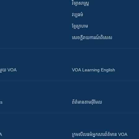
វិទ្យាសាស្រ្ត
វប្បធម៌
ខ្មែរក្រហម
សេចក្តីរាយការណ៍ពិសេស
ស​​ជាមួយ VOA
VOA Learning English
ts
ព័ត៌មាន​តាម​អ៊ីមែល
OA
ក្រម​​​សីលធម៌​​​អ្នក​​​សារព័ត៌មាន VOA