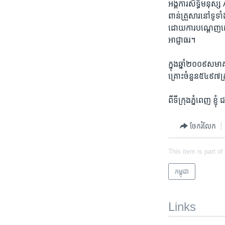
អង្គការ​សិទ្ធិ​មន
ពាន់​គ្រួសារ​នៅ​ទូទាំ
ដោយ​ការ​បណ្តេញ​ដោយ​បង្ខ
អាជ្ញាធរ។
ក្នុង​ឆ្នាំ​២០០៩​ស
គ្រោះ​ចំនួន​៥៤៩៧​គ
ពី​ទី​ក្រុង​ភ្នំពេញ ​
ចែករំលែក
This item is part of
កម្ពុជា
Links