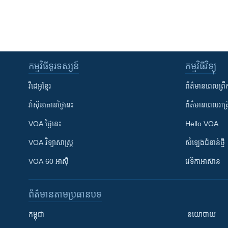
កម្មវិធី​ទូរទស្សន៍
កម្មវិធី​វិទ្យុ
វីដេអូ​ខ្មែរ
ព័ត៌មាន​ពេល​ព្រឹ
វ៉ាស៊ីនតោន​ថ្ងៃ​នេះ
ព័ត៌មាន​​ពេល​រាត្រ
VOA ថ្ងៃនេះ
Hello VOA
VOA ​វិទ្យាសាស្ត្រ
សំឡេង​ជំនាន់​ថ្មី
VOA 60 អាស៊ី
វេទិកា​អាស៊ាន
ព័ត៌មាន​តាមប្រធានបទ​
កម្ពុជា
នយោបាយ