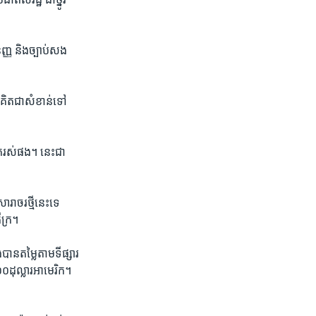
្ញ​ និង​ច្បាប់​សង​
ិត​ជា​សំខាន់​ទៅ​
ត់​រស់​ផង។​ នេះ​ជា​
ាចរ​ថ្មី​នេះ​ទេ ​
ីក្រ។
បាន​តម្លៃ​តាម​ទីផ្សារ​
០​ដុល្លារ​អាមេរិក។​