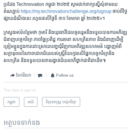
ប្រជែង​ Technovation កម្ពុជា​ ២០២៥ សូម​ដាក់​ពាក្យ​ស្នើសុំ​តាមរយៈ​
តំណភ្ជាប់
https://my.technovationchallenge.org/signup
ចាប់ពី​ថ្ងៃ​
ផ្សាយ​ដំណឹង​នេះ រហូត​ដលើថ្ងៃទី​ ៣១ ខែមករា ឆ្នាំ ​២០២៥»។
ក្រសួង​អប់រំ​បន្ថែម​ថា កុមារី និងយុវនារី​ដែល​ចូលរួម​នឹង​ទទួល​បាន​ការ​អភិវឌ្ឍ​
ជំនាញ​បច្ចេកវិទ្យា ភាពច្នៃប្រតិដ្ឋ​ ការរចនា សហគ្រិនភាព និង​ជំនាញ​ដើម្បី
ត្រៀមខ្លួន​ក្នុងការ​ដោះស្រាយ​បញ្ហាជុំវិញ​ការ​អភិវឌ្ឍ​សហគមន៍ បង្ហាញ​អំពី​
សក្តានុពល​នៃ​ភាព​ជោគជ័យរបស់​ស្រ្តីវ័យក្មេង​លើ​ផ្នែក​បច្ចេក​វិទ្យានិង​
សហគ្រិន និង​ទទួល​បាន​ពាន​រង្វាន់ជ័យ​លាភី​ថ្នាក់ជាតិ​ជាដើម៕
ចែករំលែក
Follow us
This item is part of
កម្ពុជា
អប់រំ
វិទ្យាសាស្ត្រ បច្ចេកវិទ្យា
អត្ថបទ​ទាក់ទង