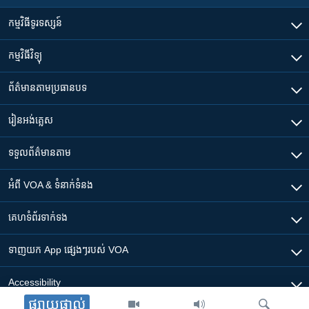
កម្មវិធី​ទូរទស្សន៍
កម្មវិធី​វិទ្យុ
ព័ត៌មាន​តាមប្រធានបទ​
រៀន​​អង់គ្លេស
ទទួល​ព័ត៌មាន​តាម
អំពី​ VOA & ទំនាក់ទំនង
គេហទំព័រ​​ទាក់ទង
ទាញយក​ App ផ្សេងៗ​របស់​ VOA
Accessibility
ផ្សាយផ្ទាល់