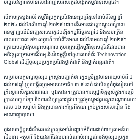
បច្ចេលវិទ្យា​ព័ត៌មានលើ​ជំនាញ​សរសេរ​កូដ​បង្កើតកម្មវិធីទូរសព្ទដៃ។
បើតាម​ក្រសួង​អប់រំ​ កម្មវិធី​ប្រកួត​ប្រជែង​នេះប្រព្រឹត្ត​ទៅ​ចាប់​ពីខែធ្នូ ​ឆ្នាំ​
២០២៤ ដល់ខែសីហា ឆ្នាំ ​២០២៥ ដោយ​នឹង​មាន​ជា​វគ្គបណ្តុះបណ្តាល​
អនឡាញ​លើ​ជំនាញ​សរសេរ​កូដ​បង្កើត​កម្មវិធី​ទូរសព្ទ​ដៃ និង​សហគ្រិន
ភាពរយៈពេល​ ១២ ​សប្តាហ៍ ​ចាប់ពី​ខែមករា ដល់ខែ​មេសា ឆ្នាំ​ ២០២៥។
ក្រោយ​បញ្ចប់​វគ្គបណ្តុះបណ្តាល កុមារ​ត្រូវ​ផ្ញើ​កម្មវិធី​ទូរសព្ទដៃ​ដែល​បាន​
អភិវឌ្ឍ​គម្រោង​អាជីវកម្ម និង​វីដេអូ​ខ្លី​ទៅ​ក្នុង​គេហទំព័រ​ Technovation
Global ដើម្បី​ចូលរួម​ប្រកួត​ប្រជែង​ថ្នាក់ជាតិ និង​ថ្នាក់​អន្តរជាតិ។
សម្រាប់​លក្ខខណ្ឌ​ចូលរួម ក្រសួង​បញ្ជាក់​ថា ក្មេង​ស្រី​ត្រូវ​មាន​អាយុ​ចាប់ពី​ ៨
ដល់​១៨ ​ឆ្នាំ ត្រូវ​បង្កើត​ក្រុមមាន​សមាជិក ​៣-៥ នាក់ ជាសិស្សកំពុង​រៀន​នៅ​
គ្រឹះស្ថានសិក្សា​សាធារណៈ ឬឯកជន។ ត្រូវ​មាន​ការ​ប្តេជ្ញា​ចិត្ត​ខ្ពស់​ក្នុងការ​ប្រើ
ប្រាស់​បច្ចេក​វិទ្យា និង​ការ​សិក្សា​ស្រាវជ្រាវ។ ត្រូវ​ចូលរួម​វគ្គ​បណ្តុះ​បណ្តាល​រយៈ
ពេល​ ១២​ សប្តាហ៍ និង​ត្រូវ​មាន​ការ​គាំទ្រ​ពី​គណៈ​គ្រប់គ្រង​សាលារៀន និង​
អាណា​ព្យាបាល​។
ក្នុង​សេចក្តី​ជូន​ដំណឹង​របស់​ក្រសួង​អប់រំ​បញ្ជាក់​អំពី​ការដា​ក់ពាក្យ​តាម​ន័យ​
ដើម​ថា៖ «កុមារី និង​យុវនារី​ដែល​មាន​ចំណាប់​អារម្មណ៍​ចង់​ចូលរួម​ប្រកួត​