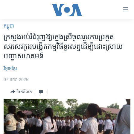
ភ្ជាប់​
ទៅ​
គេហទំព័រ​
កម្ពុជា
កម្ពុជា
ទាក់ទង
ក្រសួង​អប់រំ​ជំរុញ​ឱ្យ​ក្មេងស្រី​ចូលរួម​ការប្រកួត​
រំលង​
អន្តរជាតិ
សរសេរ​កូដ​បង្កើត​កម្មវិធី​ទូរសព្ទ​ដើម្បី​ដោះស្រាយ​
និង​
អាមេរិក
បញ្ហា​សហគមន៍
ចូល​
ទៅ​​
ចិន
វីអូអេខ្មែរ
ទំព័រ​
ហេឡូវីអូអេ
ព័ត៌មាន​​
07 មករា 2025
តែ​
កម្ពុជាច្នៃប្រតិដ្ឋ
ម្តង
ចែករំលែក
ព្រឹត្តិការណ៍ព័ត៌មាន
រំលង​
និង​
ទូរទស្សន៍ / វីដេអូ​
ចូល​
វិទ្យុ / ផតខាសថ៍
ទៅ​
ទំព័រ​
កម្មវិធីទាំងអស់