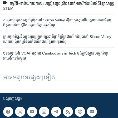
កម្មវិធី​«ចាប់យក​អវកាស»​បង្រៀន​ក្មេងស្រី​ជនជាតិ​អាមេរិកាំង​ដើម​អំពី​វិទ្យាសាស្ត្រ
STEM​
ការ​ចូល​រួម​ប្រកួត​ផ្តាច់​ព្រ័ត្រ​​នៅ Silicon Valley ធ្វើ​ឲ្យ​ក្រុម​​កុមារី​ខ្មែរ​ក្លាយ​ជា​​ការ​ជំរុញ​
ចិត្ត​មួយ​ដល់​ស្ត្រី​ដែល​ចូលចិត្ត​បច្ចេកវិទ្យា
ក្រុម​កុមារី​ខ្មែរ​នឹង​ចូល​រួម​ប្រកួត​​អន្តរជាតិ​ផ្ដាច់ព្រ័ត្រ​ជា​លើក​ដំបូង​នៅ​ Silicon Valley
ដោយ​បង្កើត​កម្មវិធី​លក់​ផលិតផល​ខ្មែរ​តាម​ទូរស័ព្ទ
បទ​សម្ភាសន៍ VOA៖ អង្គការ Cambodians in Tech ចង់​ភ្ជាប់​ស្ពាន​​បច្ចេកវិទ្យា​
អាមេរិក​ទៅ​​កម្ពុជា
អានអត្ថបទផ្សេងៗទៀត
បណ្តាញ​សង្គម