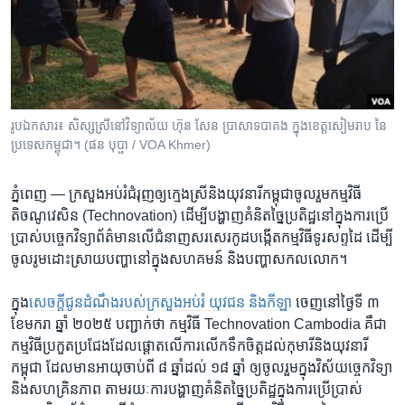
រចនា
សម្ព័ន្ធ​
Khmer English
រំលង​
និង​
បណ្តាញ​សង្គម
ចូល​
ទៅ​
រូបឯកសារ៖ សិស្ស​ស្រី​នៅ​វិទ្យាល័យ ហ៊ុន សែន ប្រាសាទ​បាគង ក្នុង​ខេត្ត​សៀមរាប នៃ​
កាន់​
ប្រទេស​កម្ពុជា។ (ផន បុប្ផា / VOA Khmer)
ទំព័រ​
ភាសា
ស្វែង​
ភ្នំពេញ —
​ក្រសួង​អប់រំ​ជំរុញឲ្យក្មេងស្រី​និង​យុវនារី​កម្ពុជាចូលរួម​កម្មវិធី
រក
តិចណូវេសិន (Technovation) ដើម្បី​បង្ហាញ​គំនិត​ច្នៃ​ប្រតិដ្ឋ​នៅក្នុងការ​ប្រើ
ប្រាស់​បច្ចេកវិទ្យា​ព័ត៌មាន​លើ​ជំនាញ​សរសេរកូដបង្កើត​កម្មវិធីទូរសព្ទ​ដៃ ដើម្បី​
ចូលរូម​ដោះស្រាយ​បញ្ហា​នៅក្នុង​សហគមន៍ និង​បញ្ហា​សកលលោក។
ក្នុង​
សេចក្តី​ជូន​ដំណឹង​របស់ក្រសួង​អប់រំ​ យុវជន និង​កីឡា
ចេញនៅ​ថ្ងៃទី ​៣
ខែមករា ឆ្នាំ​ ២០២៥ បញ្ជាក់​ថា កម្មវិធី Technovation Cambodia គឺជា​
កម្មវិធី​ប្រកួត​ប្រជែង​ដែល​ផ្តោត​លើ​ការ​លើក​ទឹក​ចិត្ត​ដល់​កុមារីនិង​យុវនារី​
កម្ពុជា ​ដែល​មាន​អាយុ​ចាប់ពី​ ៨ ​ឆ្នាំ​ដល់ ​១៨​ ឆ្នាំ ឲ្យ​ចូលរួម​ក្នុង​វិស័យ​ច្ចេកវិទ្យា
និង​សហគ្រិនភាព តាមរយៈ​ការបង្ហាញ​គំនិត​ច្នៃ​ប្រតិដ្ឋក្នុង​ការ​ប្រើប្រាស់​