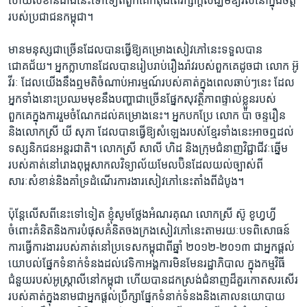
ហើយ​សំខាន់​ជាង​នេះ​ទៅទៀត​ពួកគេ​កំពុងតែ​រក្សា​ក្តី​សង្ឃឹម​ឱ្យ​រស់នៅ​ក្នុង​ចិត្ត​
របស់​ប្រជាជន​កម្ពុជា។
មាន​មនុស្ស​ជាច្រើន​ដែល​បាន​ធ្វើ​ឱ្យ​គម្រោង​សៀវភៅ​នេះ​ទទួល​បាន​
ជោគជ័យ។ អ្នក​ក្លាហាន​ដែល​បាន​រៀបរាប់​រឿងរ៉ាវ​របស់​ពួកគេ​ដូចជា​ លោក អ៊ូ
វីរៈ​ ដែល​យើង​នឹង​ឮ​មតិ​ចំណាប់​អារម្មណ៍​របស់​គាត់​ក្នុង​ពេល​ឆាប់ៗ​នេះ​ ដែល​
អ្នក​ទាំង​នោះ​ប្រឈមមុខ​នឹង​បញ្ហា​ជាច្រើន​ផ្នែក​សុវត្ថិភាព​ផ្ទាល់ខ្លួន​របស់​
ពួកគេ​ក្នុង​ការ​រួម​ចំណែក​ដល់​គម្រោង​នេះ។ អ្នកបកប្រែ​ លោក ប៉ា ចន្ទរឿន ​
និង​លោកស្រី​ យី សុភា ដែល​បាន​ធ្វើ​ឱ្យ​សំឡេង​របស់​ខ្មែរ​ទាំងនេះ​អាច​ឮ​ដល់​
ទស្សនិកជន​អន្តរជាតិ។ លោកស្រី ​សាលី ហិដ​ និង​ក្រុម​ជំនាញ​វិជ្ជាជីវៈ​ឆ្នើម​
របស់​គាត់​នៅ​រោងពុម្ព​សាកលវិទ្យាល័យ​មែលប៊ិន​ដែល​យល់​ច្បាស់​ពី​
សារៈសំខាន់​និង​គាំទ្រ​ដំណើរ​ការងារ​សៀវភៅ​នេះ​តាំងពី​ដំបូង។
ប៉ុន្តែ​លើស​ពី​នេះ​ទៅទៀត​ ខ្ញុំ​សូម​ថ្លែង​អំណរ​គុណ ​លោកស្រី​ ស៊ូ ខូហ្វហ្វី​
ចំពោះ​គំនិត​និង​ការ​បំផុស​គំនិត​ចង​ក្រង​សៀវភៅ​នេះ​តាម​រយៈ​បទពិសោធន៍​
ការ​ធ្វើ​ការងារ​របស់​គាត់​នៅ​ប្រទេស​កម្ពុជា​ពី​ឆ្នាំ ២០១២-២០១៣​ ជា​អ្នក​ផ្តល់​
យោបល់​ផ្នែក​ទំនាក់​ទំនង​ដល់​វេទិកា​អង្គការ​មិនមែន​រដ្ឋាភិបាល​ ក្នុង​កម្មវិធី​
ជំនួយ​របស់​អូស្រ្តាលី​នៅ​កម្ពុជា​ ហើយ​បាន​ដកស្រង់​ជំនាញ​ដ៏​គួរ​កោតសរសើរ​
របស់​គាត់​ក្នុង​នាម​ជា​អ្នកផ្តល់​ប្រឹក្សា​ផ្នែក​ទំនាក់​ទំនង​និង​គោលនយោបាយ​