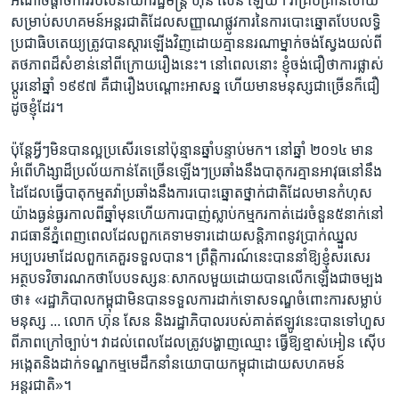
អំណាច​ផ្ដាច់ការ​របស់​នាយករដ្ឋមន្ត្រី ​ហ៊ុន ​សែន ឡើយ។ វា​គ្រប់គ្រាន់​ហើយ​
សម្រាប់​សហគមន៍​អន្តរជាតិ​ដែល​សញ្ញាណ​ផ្លូវការ​នៃ​ការបោះឆ្នោត​បែប​លទ្ធិ​
ប្រជាធិបតេយ្យ​ត្រូវ​បាន​ស្ដារ​ឡើង​វិញ​ដោយ​គ្មាន​នរណា​ម្នាក់​ចង់​ស្វែងយល់​ពី​
តថភាព​ដ៏​សំខាន់​នៅ​ពីក្រោយ​រឿងនេះ។ នៅ​ពេល​នោះ ​ខ្ញុំ​ចង់​ជឿ​ថា​ការ​ផ្លាស់
ប្តូរ​នៅ​ឆ្នាំ​ ១៩៩៧​ គឺ​ជា​រឿង​បណ្តោះអាសន្ន​ ហើយ​មាន​មនុស្ស​ជាច្រើន​ក៏​ជឿ​
ដូច​ខ្ញុំ​ដែរ។
ប៉ុន្តែ​អ្វីៗ​មិន​បាន​ល្អ​ប្រសើរ​ទេ​នៅ​ប៉ុន្មាន​ឆ្នាំ​បន្ទាប់​មក។ នៅ​ឆ្នាំ ២០១៤ ​មាន​
អំពើ​ហិង្សា​ដ៏​ប្រល័យ​កាន់តែ​ច្រើន​ឡើងៗ​ប្រឆាំង​នឹង​បាតុករ​គ្មាន​អាវុធ​នៅ​នឹង​
ដៃ​ដែល​ធ្វើបាតុកម្ម​តវ៉ា​ប្រឆាំង​នឹង​ការបោះឆ្នោត​ថ្នាក់​ជាតិ​ដែល​មាន​កំហុស​
យ៉ាង​ធ្ងន់ធ្ងរ​កាលពី​ឆ្នាំ​មុន​ហើយ​ការ​បាញ់​ស្លាប់​កម្មករ​កាត់ដេរ​ចំនួន​៥​នាក់​នៅ​
រាជធានី​ភ្នំពេញ​ពេល​ដែល​ពួកគេ​ទាមទារ​ដោយ​សន្តិភាព​នូវ​ប្រាក់ឈ្នួល​
អប្បបរមា​ដែល​ពួកគេ​គួរ​ទទួល​បាន។ ព្រឹត្តិការណ៍​នេះ​បាន​នាំ​ឱ្យ​ខ្ញុំ​សរសេរ​
អត្ថបទ​វិចារណកថា​បែប​ទស្សនៈ​សាកល​មួយ​ដោយ​បាន​លើក​ឡើង​ជា​ចម្បង​
ថា៖ «រដ្ឋាភិបាល​កម្ពុជា​មិនបាន​ទទួល​ការ​ដាក់​ទោស​ទណ្ឌ​ចំពោះ​ការ​សម្លាប់​
មនុស្ស​ ...​ លោក ហ៊ុន សែន​ និង​រដ្ឋាភិបាល​របស់​គាត់​ឥឡូវនេះ​បាន​ទៅ​ហួស​
ពី​ភាព​ក្រៅច្បាប់។ វា​ដល់​ពេល​ដែល​ត្រូវ​បង្ហាញ​ឈ្មោះ ​ធ្វើ​ឱ្យ​ខ្មាស់អៀន​ ស៊ើប
អង្កេត​និង​ដាក់​ទណ្ឌកម្ម​មេដឹកនាំ​នយោបាយ​កម្ពុជា​ដោយ​សហគមន៍​
អន្តរជាតិ‍»។