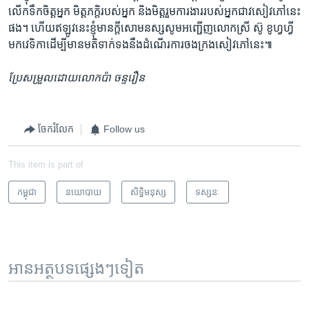
លើកទឹកចិត្ត​អ្នក​ មិត្តភក្តិ​របស់​អ្នក​ និង​មិត្ត​រួម​ការងារ​របស់​អ្នក​ជាវ​សៀវភៅ​នេះ​
ផង។ ហើយ​ឥឡូវ​នេះ​ខ្ញុំ​មាន​ក្តី​សោមនស្ស​សូម​អញ្ជើញ​លោកស្រី​ ស៊ូ ខូហ្វហ្វី​
មក​វេទិកា​ដើម្បី​មាន​មតិ​ទាក់ទង​នឹង​ដំណើរការ​ចងក្រង​សៀវភៅ​នេះ៕
ប្រែសម្រួល​ដោយ​លោក​ប៉ា ចន្ទរឿន
ចែករំលែក
Follow us
This item is part of
កម្ពុជា
នយោបាយ
សិទ្ធិ​មនុស្ស
ទស្សនៈ
អានអត្ថបទផ្សេងៗទៀត