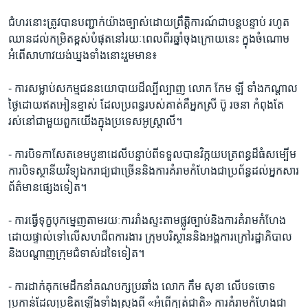
ជំហរ​នោះ​ត្រូវ​បាន​បញ្ជាក់​យ៉ាង​ច្បាស់​ដោយ​ព្រឹត្តិការណ៍​ជា​បន្ត​បន្ទាប់​ រហូត​
ឈាន​ដល់​កម្រិត​ខ្ពស់​បំផុត​នៅ​រយៈ​ពេល​ពីរ​ឆ្នាំ​ចុងក្រោយ​នេះ ​ក្នុង​ចំណោម​
អំពើ​សាហាវ​យង់ឃ្នង​ទាំងនោះ​រួមមាន៖
- ការ​សម្លាប់​សកម្មជន​នយោបាយ​ដ៏​ល្បីល្បាញ ​លោក កែម ឡី​ ទាំង​កណ្តាល​
ថ្ងៃ​ដោយ​ឥត​អៀន​ខ្មាស់​ ដែល​ប្រពន្ធ​របស់​គាត់​គឺ​អ្នកស្រី​ ប៊ូ រចនា​ កំពុងតែ​
រស់នៅ​ជាមួយ​ពួក​យើង​ក្នុង​ប្រទេស​អូស្ត្រាលី។
- ការ​បិទ​កាសែត​ខេមបូឌា​ដេលី​បន្ទាប់ពី​ទទួល​បាន​វិក្កយបត្រ​ពន្ធ​ដ៏​ធំ​សម្បើម​
ការ​បិទ​ស្ថានីយ​វិទ្យុ​ឯករាជ្យ​ជាច្រើន​និង​ការ​គំរាម​កំហែង​ជា​ប្រព័ន្ធ​ដល់​អ្នកសារ
ព័ត៌មាន​ផ្សេង​ទៀត។
- ការ​ធ្វើ​ទុក្ខបុកម្នេញ​តាម​រយៈ​ការ​រាំងស្ទះ​តាម​ផ្លូវ​ច្បាប់​និង​ការ​គំរាមកំហែង​
ដោយ​ផ្ទាល់​ទៅ​លើ​សហជីព​ការងារ​ ក្រុម​បរិស្ថាន​និង​អង្គការ​ក្រៅ​រដ្ឋាភិបាល ​
និង​បណ្តាញ​ក្រុម​ជំទាស់​ដទៃ​ទៀត។
- ការ​ដាក់​គុក​មេដឹកនាំ​គណបក្ស​ប្រឆាំង​ លោក កឹម សុខា ​លើ​បទ​ចោទ​
ប្រកាន់​ដែល​ប្រឌិត​ឡើង​ទាំងស្រុង​ពី​ «អំពើ​ក្បត់​ជាតិ‍» ​ការ​គំរាម​កំហែង​ជា​