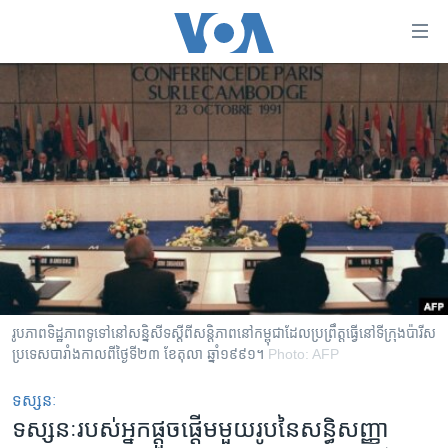
ភ្ជាប់​
ទៅ​
គេហទំព័រ​
កម្ពុជា
ទាក់ទង
រំលង​
អន្តរជាតិ
និង​
អាមេរិក
ចូល​
ទៅ​​
ចិន
ទំព័រ​
ហេឡូវីអូអេ
ព័ត៌មាន​​
តែ​
កម្ពុជាច្នៃប្រតិដ្ឋ
ម្តង
ព្រឹត្តិការណ៍ព័ត៌មាន
រំលង​
រូបភាព​ទិដ្ឋភាព​ទូទៅ​នៅ​សន្និសីទ​ស្តី​ពី​សន្តិភាព​​នៅ​កម្ពុជា​ដែល​ប្រព្រឹត្ត​ធ្វើ​នៅ​ទី​ក្រុង​ប៉ារីស​
និង​
ប្រទេស​បារាំង​កាល​ពី​​ថ្ងៃ​ទី​២៣ ខែ​តុលា ឆ្នាំ​១៩៩១។
Photo: AFP
ទូរទស្សន៍ / វីដេអូ​
ចូល​
វិទ្យុ / ផតខាសថ៍
ទស្សនៈ
ទៅ​
ទស្សនៈ​​របស់​អ្នក​ផ្តួច​ផ្តើម​មួយ​រូប​នៃ​សន្ធិសញ្ញា​
ទំព័រ​
កម្មវិធីទាំងអស់