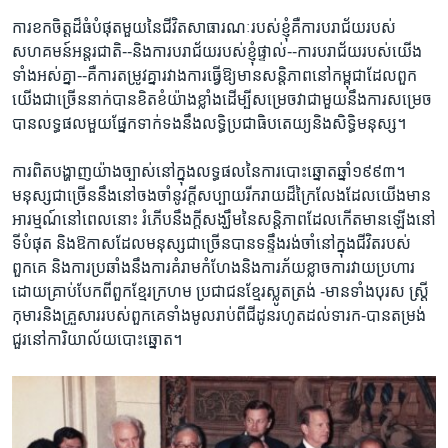
ការ​ខកចិត្ត​ដ៏​ធំ​បំផុត​មួយ​នៃ​ជីវិត​សាធារណៈ​របស់​ខ្ញុំ​គឺ​ការ​បរាជ័យ​របស់​
សហគមន៍​អន្តរជាតិ​--និង​ការ​បរាជ័យ​របស់​ខ្ញុំ​ផ្ទាល់​--ការ​បរាជ័យ​របស់​យើង​
ទាំង​អស់​គ្នា​--គឺ​ការ​តម្រូវ​គ្នា​រវាង​ការ​ធ្វើ​ឱ្យ​មាន​សន្តិភាព​នៅ​កម្ពុជា​ដែល​ពួក​
យើង​ជាច្រើន​នាក់​បាន​ខិតខំ​យ៉ាង​ខ្លាំង​ដើម្បី​សម្រេច​វា​ជាមួយ​នឹង​ការ​សម្រេច​
បាន​លទ្ធផល​មួយ​ផ្នែក​ទាក់ទង​នឹង​លទ្ធិ​ប្រជាធិបតេយ្យ​និង​សិទ្ធិមនុស្ស។
ការពិត​បង្ហាញ​យ៉ាង​ច្បាស់​នៅ​ក្នុង​លទ្ធផល​នៃ​ការ​បោះឆ្នោត​ឆ្នាំ​១៩៩៣។
មនុស្ស​ជា​ច្រើន​នឹង​នៅ​ចងចាំ​នូវ​ក្តី​សប្បាយ​រីករាយ​ដ៏​ក្រៃលែង​ដែល​យើង​មាន​
អារម្មណ៍​នៅ​ពេល​នោះ រំភើប​នឹង​ក្តី​សង្ឃឹម​នៃ​សន្តិភាព​ដែល​កើតមាន​ឡើង​នៅ​
ទីបំផុត​ និង​ឱកាស​ដែល​មនុស្ស​ជាច្រើន​បាន​ទន្ទឹង​រង់ចាំ​នៅ​ក្នុង​ជីវិត​របស់​
ពួកគេ​ និង​ការ​ប្រឆាំង​នឹង​ការ​គំរាម​កំហែង​និង​ការភ័យខ្លាច​ការវាយប្រហារ​
ដោយ​គ្រាប់បែក​ពី​ពួក​ខ្មែរ​ក្រហម​ ប្រជាជន​ខ្មែរ​ស្លូតត្រង់​ -មាន​ទាំង​បុរស ស្ត្រី
កុមារ​និង​គ្រួសារ​របស់​ពួកគេ​ទាំងមូល​រាប់​ពី​ជីដូន​រហូត​ដល់​ទារក-បាន​តម្រង់​
ជួរ​នៅ​ការិយាល័យ​បោះឆ្នោត។