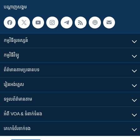
បណ្តាញ​សង្គម
កម្មវិធី​ទូរទស្សន៍
កម្មវិធី​វិទ្យុ
ព័ត៌មាន​តាមប្រធានបទ​
រៀន​​អង់គ្លេស
ទទួល​ព័ត៌មាន​តាម
អំពី​ VOA & ទំនាក់ទំនង
គេហទំព័រ​​ទាក់ទង