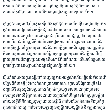
អូស្ដ្រាលី​ដែល​មាន​ឆន្ទៈ​ក្នុង​ការ​ព្យាយាម​ដាក់​សម្ពាធ​ឆ្លើយតប​ឱ្យ​បាន​ធ្ងន់ធ្ងរ​
ផង​នោះ​ វា​មិន​មាន​ហេតុផល​ណា​ច្រើន​គួរ​ឱ្យ​មាន​សុទិដ្ឋិនិយម​ថា​ ស្ថាន
ការណ៍​ដ៏​គួរ​ឱ្យ​អាណោច​នេះ​នឹង​ត្រូវ​បាន​ផ្លាស់ប្តូរ​ឆាប់ៗ​នេះ​ឡើយ។
ប៉ុន្តែ​អ្វី​ដែល​ផ្តល់​ឱ្យ​ខ្ញុំ​នូវ​ក្តី​សង្ឃឹម​និង​សុទិដ្ឋិនិយម​ហើយ​អ្វី​ដែល​ផ្តល់​ឱ្យ​យើង​
នូវ​ហេតុផល​ឱ្យ​មាន​សេចក្តី​សង្ឃឹម​គឺជា​មោទនភាព​ ភាព​ក្លាហាន ​និង​ភាព​ធន់​
របស់​ប្រជាជន​កម្ពុជា។ មាន​ភ័ស្តុតាង​ច្រើន​ណាស់​បង្ហាញ​ថា​មាន​ប្រជាជន​
ភាគច្រើន​ចង់​រើ​ចេញ​ពី​នឹម​នៃ​អំណាច​ផ្តាច់ការ​ ហើយ​ស្តារ​ភាពសមរម្យ​និង​
សេចក្តី​ថ្លៃថ្នូរ​នៅ​ក្នុង​ការគ្រប់គ្រង​និង​សេចក្តី​ក្លាហាន​ដ៏​អស្ចារ្យ​ ការ​ប្តេជ្ញា​ចិត្ត​
និង​សមត្ថភាព​របស់​អ្នកការពារ​សិទិ្ធ​មនុស្ស​បន្ត​បកស្រាយ​និង​ធ្វើការ​ដើម្បី​
ផ្លាស់ប្តូរ​ទោះបីជា​ត្រូវ​ប្រឈមមុខ​នឹង​ហានិភ័យ​ក៏ដោយ​ ហើយ​សំឡេង​របស់​
ពួកគេ​ត្រូវ​បាន​ចងក្រង​យ៉ាង​ល្អ​នៅ​ក្នុង​សៀវភៅ​នេះ។
រឿងរ៉ាវ​ទាំងអស់​ក្នុង​សៀវភៅ​នេះ​គួរ​ឱ្យ​ចាប់​អារម្មណ៍​ហើយ​រឿងរ៉ាវ​ទាំងនេះ​ក៏​
បន្ថែម​ព័ត៌មាន​ថ្មីៗ​ចំពោះ​កំណត់ត្រា​សាធារណៈ​ ក្តោប​លើ​ផ្នែក​ជាច្រើន​នៃ​
បញ្ហា​សិទ្ធិមនុស្ស​ដែល​ប្រជាជន​កំពុងតែ​ប្រយុទ្ធ​ទាមទារ​នៅ​ក្នុង​ប្រទេស​
កម្ពុជា​រួម​ទាំង​សិទ្ធិ​ក្នុង​ការរស់នៅ​ដោយ​គ្មាន​អំពើ​ហិង្សា​ ទៅ​ការ​ប្រមូល​ផ្ដុំគ្នា​
ដោយ​សន្តិវិធី​និង​ការ​រួបរួម​គ្នា​ដោយ​សន្តិវិធី​ ការ​បែង​ចែក​អំណាច​និង​ប្រព័ន្ធ​
តុលាការ​ឯករាជ្យ​ ការ​ចែកចាយ​ទ្រព្យ​សម្បត្តិ​ដោយ​យុត្តិធម៌​ មិន​ត្រូវ​ដកហូត​