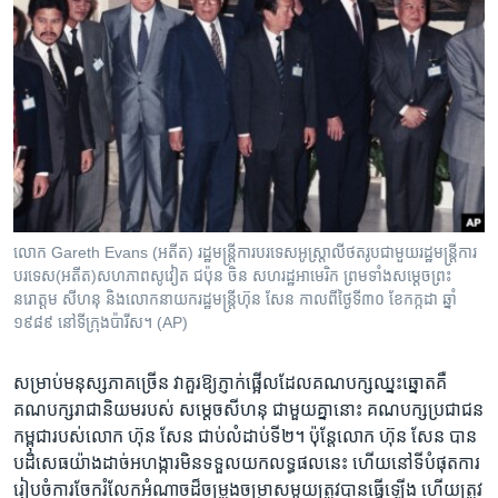
លោក Gareth Evans (អតីត)​ រដ្ឋមន្ត្រីការ​បរទេសអូស្ត្រាលី​ថត​រូប​ជា​មួយ​រដ្ឋមន្ត្រី​ការ
បរទេស​(អតីត​)​សហភាព​សូវៀត ជប៉ុន ចិន សហរដ្ឋ​អាមេរិក​ ព្រម​ទាំង​សម្តេចព្រះ​
នរោត្តម សីហនុ និង​លោក​នាយករដ្ឋមន្ត្រី​ហ៊ុន សែន កាល​ពី​ថ្ងៃ​ទី​៣០ ខែ​កក្កដា ឆ្នាំ​
១៩៨៩ នៅទី​ក្រុង​ប៉ារីស។ (AP)
សម្រាប់​មនុស្ស​ភាគច្រើន​ វា​គួរ​ឱ្យ​ភ្ញាក់ផ្អើល​ដែល​គណបក្ស​ឈ្នះឆ្នោត​គឺ​
គណបក្ស​រាជានិយម​របស់ សម្តេច​សីហនុ​ ជាមួយគ្នា​នោះ ​គណបក្ស​ប្រជាជន​
កម្ពុជា​របស់​លោក ហ៊ុន សែន ​ជាប់​លំដាប់​ទី២។ ប៉ុន្តែ​លោក ហ៊ុន សែន ​បាន​
បដិសេធ​យ៉ាង​ដាច់អហង្ការ​មិន​ទទួល​យក​លទ្ធផល​នេះ​ ហើយ​នៅ​ទីបំផុត​ការ
រៀបចំ​ការចែក​រំលែក​អំណាច​ដ៏​ចម្រូងចម្រាស​មួយ​ត្រូវ​បាន​ធ្វើ​ឡើង ហើយ​ត្រូវ​