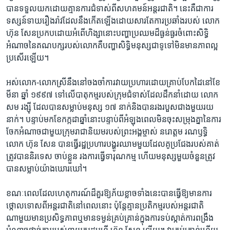
បាន​ទទួល​យក​ដោយ​គ្មាន​ការជំទាស់​ពី​សហគមន៍​អន្តរជាតិ។ នេះ​គឺ​ជា​ការ​
ទស្សន៍ទាយ​រឿងរ៉ាវ​ដែល​នឹង​កើតឡើង​ដោយ​សារ​តែ​ការ​ប្រឆាំង​របស់ ​លោក
ហ៊ុន សែន​ប្រកប​ដោយ​អំពើ​ហិង្សា​នោះ​បញ្ហា​ប្រឈម​ដ៏​ធ្ងន់ធ្ងរ​ចំពោះ​សិទ្ធិ​
អំណាច​នៃ​គណបក្ស​របស់​លោក​គឺ​បញ្ហា​សិទ្ធិ​មនុស្ស​ជា​ទូទៅ​មិន​មាន​ភាព​ល្អ​
ប្រសើរ​ឡើយ។
អស់លោក​-លោកស្រី​នឹង​នៅ​ចងចាំ​ការ​វាយ​ប្រហារ​ដោយ​គ្រាប់បែក​ដៃ​នៅ​ខែ​
មីនា ឆ្នាំ ១៩៩៧​ ទៅ​លើ​បាតុកម្ម​របស់​ក្រុម​ជំទាស់​ដែល​ដឹកនាំ​ដោយ​ លោក
សម រង្ស៊ី ​ដែល​បាន​សម្លាប់​មនុស្ស​ ១៧ នាក់​និង​បាន​រង​របួស​ជាង​មួយ​រយ​
នាក់។ បន្ទាប់​មក​ខែ​កក្កដា​ឆ្នាំ​នោះ​បន្ទាប់​ពី​អំឡុង​ពេល​មិន​ចុះសម្រុង​គ្នា​នៃ​ការ​
ចែកអំណាច​ជាមួយ​ក្រុម​រាជានិយម​របស់​ព្រះអង្គម្ចាស់​ នរោត្តម ​រណឫទ្ធិ ​
លោក ហ៊ុន សែន​ បាន​ធ្វើ​រដ្ឋ​ប្រហារ​បង្ហូរ​ឈាម​មួយ​ដែល​គូប្រជែង​របស់​គាត់​
ត្រូវ​បាន​និរទេស ​ចាប់ខ្លួន​ រង​ការ​ធ្វើ​ទារុណកម្ម​ ហើយ​មនុស្ស​មួយ​ចំនួន​ត្រូវ​
បាន​សម្លាប់​យ៉ាង​ឃោរឃៅ។
ខណៈ​ពេល​ដែល​ហេតុការណ៍​ដ៏គួរ​ឱ្យ​ភ័យខ្លាច​ទាំងនេះ​បាន​ធ្វើ​ឱ្យ​មាន​ការ​
ថ្កោល​ទោស​ពី​អន្ដរជាតិ​នៅ​ពេល​នោះ​ ប៉ុន្តែ​គ្មាន​ប្រតិកម្ម​របស់​អន្តរជាតិ​
ណាមួយ​មាន​ប្រសិទ្ធភាព​ឬ​មាន​ទម្ងន់​គ្រប់គ្រាន់​ក្នុង​ការទប់ស្កាត់​ការ​ពង្រឹង​