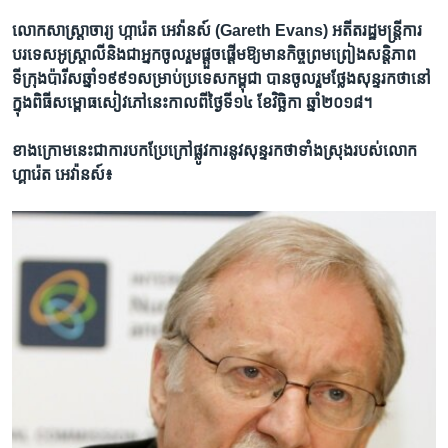
លោក​សាស្ត្រាចារ្យ ហ្ការ៉េត អេវ៉ានស៍ (Gareth Evans) អតីត​រដ្ឋមន្ត្រី​ការ​
បរទេស​អូស្ត្រាលី​និង​ជា​អ្នកចូលរួម​ផ្តួចផ្តើម​ឱ្យ​មាន​កិច្ច​ព្រមព្រៀង​សន្តិភាព​
ទីក្រុង​ប៉ារីស​ឆ្នាំ​១៩៩១​សម្រាប់​ប្រទេស​កម្ពុជា ​បាន​ចូលរួម​ថ្លែង​សុន្ទរកថា​នៅ​
ក្នុងពិធី​សម្ពោធ​សៀវភៅ​នេះ​កាល​ពី​ថ្ងៃ​ទី​១៤ ខែ​វិច្ឆិកា​ ឆ្នាំ​២០១៨។
ខាង​ក្រោម​នេះ​ជា​ការ​បកប្រែ​ក្រៅ​ផ្លូវការ​នូវ​សុន្ទរកថា​ទាំង​ស្រុង​របស់​លោក​
ហ្គារ៉េត អេវ៉ានស៍៖