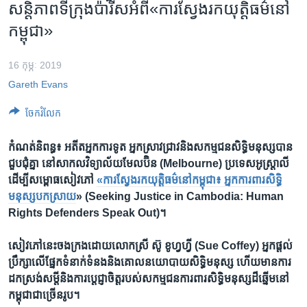
រចនា
សន្តិភាព​ទី​ក្រុង​ប៉ារីស​អំពី​«ការ​ស្វែង​រក​យុត្តិធម៌​នៅ​
សម្ព័ន្ធ​
Khmer English
កម្ពុជា»
រំលង​
និង​
បណ្តាញ​សង្គម
16 កុម្ភៈ 2019
ចូល​
ទៅ​
Gareth Evans
កាន់​
ចែករំលែក
ទំព័រ​
ភាសា
ស្វែង​
កំណត់​និពន្ធ៖ អតីត​អ្នក​ការទូត អ្នកស្រាវជ្រាវ​និង​សកម្មជន​សិទ្ធិ​មនុស្ស​បាន​
រក
ជួប​ជុំ​គ្នា ​នៅ​សាកល​វិទ្យាល័យ​មែលប៊ិន​ (Melbourne) ប្រទេស​អូស្ត្រាលី​
ដើម្បី​សម្ពោធ​សៀវភៅ​
«ការ​ស្វែងរក​យុត្តិធម៌​នៅ​កម្ពុជា៖ អ្នក​ការពារ​សិទិ្ធ​
មនុស្ស​បកស្រាយ‍
» (Seeking Justice in Cambodia: Human
Rights Defenders Speak Out)។
សៀវភៅ​នេះចងក្រង​ដោយ​លោកស្រី ស៊ូ ខូហ្វហ្វី (Sue Coffey) អ្នក​ផ្តល់​
ប្រឹក្សា​លើ​ផ្នែក​ទំនាក់ទំនង​និង​គោល​នយោបាយសិទ្ធិ​មនុស្ស ​ហើយ​មាន​ការ​
ដក​ស្រង់​សម្តី​និង​ការ​ប្តេជ្ញា​ចិត្ត​របស់​សកម្មជន​ការពារ​សិទ្ធិ​មនុស្ស​ដ៏​ឆ្នើម​នៅ​
កម្ពុជា​ជាច្រើន​រូប។