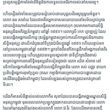
ទ្រព្យ​សម្បត្តិ​តាមតែ​អំពើ​ចិត្ត​និង​ការ​ទទួល​បាន​ជីវភាព​រស់នៅ​សមរម្យ។
ហើយ​រឿងរ៉ាវ​ទាំងនេះ​ត្រូវ​បាន​រៀបរាប់​ដោយ​បុគ្គល​ដ៏​អស្ចារ្យ​មួយ​ចំនួន។
លោក ​ធន សារ៉ាយ​ ដែល​ជា​អតីត​អ្នកទោស​នយោបាយ​នៅ​សម័យ​គ្រប់គ្រង​
ដោយ​វៀតណាម​ដែល​បាន​បង្កើត​សមាគម​អាដហុក​ (សមាគម​ការពារសិទិ្ធ
មនុស្ស​និង​អភិវឌ្ឍន៍​កម្ពុជា) ​នៅ​ឆ្នាំ ១៩៩១។ លោកស្រី ​កេក ហ្គាឡាប្រ៊ូ ដែល​
បាន​បង្កើត​អង្គការ​លីកាដូ ​(សម្ព័ន្ធ​កម្ពុជា​សម្រាប់​ការ​លើកកម្ពស់​និង​ការពារ​
សិទិ្ធ​មនុស្ស)​ ជា​លើក​ដំបូង​នៅ​ទីក្រុង​ប៉ារីស​ក្នុង​ឆ្នាំ ១៩៩១​ ហើយ​បន្ទាប់មក​
នៅ​ប្រទេស​កម្ពុជា​នៅ​ឆ្នាំ ១៩៩២។ អ្នក​ទាំង​ពីរ​នៅតែ​បន្ត​ដឹកនាំ​អង្គការ​ទាំងពីរ​
នេះ​ពេល​បច្ចុប្បន្ន​ ហើយ​ត្រូវ​បាន​ទទួល​ស្គាល់​ថា​ ជា​ទីប្រឹក្សា​ជើងចាស់​
សម្រាប់​អ្នកការពារ​សិទ្ធិមនុស្ស​ដទៃ​ទៀត​ដូចជា​ លោក ឈិត សំអាត​ នៅ​
វេទិកា​នៃ​អង្គការ​មិនមែន​រដ្ឋាភិបាល​ស្តី​ពី​កម្ពុជា​និង​ លោក គល់ បញ្ញា​ នាយក​
ប្រតិបត្តិ​អង្គការ​ខុមហ្វ្រែល​ (គណៈកម្មាធិការ​សម្រាប់​ការបោះឆ្នោត​ដោយ​
សេរី​និង​យុត្តិធម៌​នៅ​កម្ពុជា) ដែល​សំឡេង​របស់​ពួកគេ​ត្រូវ​បាន​កត់ត្រា​នៅ​
ទីនេះ។
យើង​ក៏​មាន​សំដី​ផ្ទាល់​របស់​លោក​កឹម សុខា​ដែល​បាន​បង្កើត​មជ្ឈមណ្ឌល​សិទិ្ធ​
មនុស្ស​កម្ពុជា​ មុន​ពេល​លោក​ប្រឡូក​ក្នុង​ឆាក​នយោបាយ​ដោយ​ផ្ទាល់​ លោក​
ណែនាំ​អ្នក​ស្នង​តំណែង​របស់​លោក​គឺ ​លោក អ៊ូ វីរៈ ​ដែល​យើង​មាន​សេចក្តី​