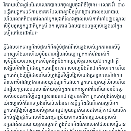
រីករាយ​យ៉ាង​ខ្លាំង​ដែល​លោក​បាន​មក​ចូលរួម​ក្នុង​ពិធី​ថ្ងៃនេះ។ លោក វីរៈ បាន​
បង្កើត​អង្គការ​វេទិកា​អនាគត​ ដែល​ជា​ស្ថាប័ន​ស្រាវជ្រាវ​គោល​នយោបាយ​
ហើយ​លោក​ក៏​ជា​អ្នកណែនាំ​អ្នក​ស្នង​តំណែង​ផ្ទាល់​របស់​គាត់​នៅ​មជ្ឈមណ្ឌល​
សិទិ្ធ​មនុស្ស​កម្ពុជា​គឺ​អ្នកស្រី​ ចក់ សុភាព​ ដែល​បាន​បញ្ចេញ​សំឡេង​នៅ​ក្នុង​
សៀវភៅ​នេះ​ផង​ដែរ។
អ្វី​ដែល​ទាក់ទាញ​និង​បំផុស​គំនិត​ខ្ញុំ​បំផុត​អំពី​សំឡេង​របស់​អ្នកការពារ​សិទិ្ធ​
មនុស្ស​ទាំងនេះ​ហើយ​ខ្ញុំ​មិន​បាន​រៀបរាប់​ឈ្មោះ​ពួកគាត់​ទាំងអស់​គឺ​
សុទិដ្ឋិនិយម​របស់​ពួកគេ​ទំនុក​ចិត្ត​និង​ការ​ប្តេជ្ញា​ចិត្ត​របស់​យុវជន​កម្ពុជា​ ក្តី​
សង្ឃឹម​និង​ជំនឿ​ដែល​ពួកគេ​ជឿ​ថា ​ភាពសមរម្យ​នឹង​ពិតជា​កើតមាន។ ហើយ​
ពួកគេ​កំពុង​ធ្វើអ្វី​ដែល​ចាំបាច់​ត្រូវ​ធ្វើ​ដើម្បី​បង្វែរ​បំណង​ប្រាថ្នា​នេះ​ទៅជា​ការ
ពិត​ទោះបីជា​វា​ត្រូវការ​ពេល​យូរ​ប៉ុណ្ណា​ក៏ដោយ។ ពួកគេ​ជា​អ្នកឃ្លាំមើល​ហើយ​
ជារឿយៗ​ប្រឈមមុខ​ហានិភ័យ​ខ្ពស់​ក្នុង​ការ​រក​ភស្តុតាង​នៃ​ឥរិយាបថ​មិន​ល្អ​
របស់​របប​នេះ​ដើម្បី​បង្ហាញ​សាធារណជន​ឱ្យ​បាន​ដឹង។ ពួកគេ​កំពុងតែ​បង្ហាញ​
យ៉ាង​ច្បាស់​កំណែ​ទម្រង់​ចាំបាច់​ទៅ​រចនា ​សម្ព័ន្ធ​និង​ដំណើរការ​ស្ថាប័ន។
ពួកគេ​ធ្វើ​ឱ្យ​សំឡេង​របស់​ខ្លួន​បាន​ឮ​ជាមួយរដ្ឋាភិបាល​ដទៃ​ទៀត​ ដោយ​លើក​
ទឹកចិត្ត​ឱ្យ​រដ្ឋាភិបាល​ទាំងនោះ​ប្រាស្រ័យ​ទាក់ទង​ពី​ការ​ព្រួយ​បារម្ភ​របស់​
អន្តរជាតិ​តាម​រយៈ​យន្ត​ការ​ទ្វេភាគី​ ក្នុង​តំបន់​និង​ពិភពលោក​ដែល​អាច​ធ្វើ​បាន​