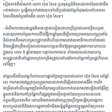
ទៀងទាត់​ពី​សំណាក់ លោក ហ៊ុន សែន​ ឬ​មនុស្ស​ជំនិត​របស់​គាត់​ដែល​ថា​នឹង​
«តាម​វាយ»​ ឬ​ធ្វើ​អាក្រក់​ជាង​នេះ​ទៅ​លើ​ប្រជាជន​ខ្មែរ​កំពុង​រស់នៅ​បរទេស​
ដែល​នឹង​តវ៉ា​ប្រឆាំង​នឹង​ លោក ហ៊ុន សែន។
- អំពើ​សាហាវ​យង់ឃ្នង​មិន​ចេះ​ខ្មាស់អៀន​ដោយ​ប្រើប្រាស់​សេចក្តី​សម្រេច​
របស់​តុលាការ​កំពូល​កាលពី​ខែ​វិច្ឆិកា​ឆ្នាំមុន​ដើម្បី​ហាមប្រាម​គណបក្ស​ប្រឆាំង​
ដ៏​សំខាន់​គឺ​គណបក្ស​សង្គ្រោះ​ជាតិ​ហើយ​ហាមឃាត់​សមាជិក​សភា​ទាំងអស់​
និង​មន្ត្រី​ជាច្រើន​ទៀត​របស់​គណបក្ស​នេះ​មិន​ឱ្យ​ចូលរួម​ក្នុង​ឆាក​នយោបាយ​
ក្នុង​រយៈពេល​ ៥​ ឆ្នាំ​ខាងមុខ​ បន្ទាប់​មក​អាសនៈ​ទាំងអស់​របស់​គណបក្ស​
សង្គ្រោះ​ជាតិ​នៅ​រដ្ឋបាល​គ្រប់​កម្រិត​ត្រូវ​បាន​បែងចែក​ទៅ​អ្នកគាំទ្រ​រដ្ឋាភិបាល​
ទៅ​វិញ។
ជាមួយ​នឹង​ជ័យជម្នះ​នៃ​ការ​បោះឆ្នោត​ក្លែងក្លាយ​របស់​លោក ហ៊ុន សែន​ នៅ​ឆ្នាំ​
នេះ​ ការ​កសាង​វង្ស​ត្រកូល​គ្រួសារ​របស់​គាត់​ដើម្បី​រស់រាន​មាន​ជីវិត​ ការ​រីក​
ចម្រើន​នៅ​លើ​បណ្តាញ​នៃ​អំពើ​ពុករលួយ​ដែល​គាត់​បាន​កសាង​ឡើង​នៅ​ជុំវិញ​
ខ្លួន​គាត់​និង​ការ​គាំទ្រ​ផ្នែក​ហិរញ្ញវត្ថុ​ឥត​អៀនខ្មាស់​ដែល​ប្រទេស​នេះ​បាន​
ទទួល​ពី​ប្រទេស​ចិន​ ដោយ​មិន​មាន​អាស៊ាន​ឬ​ក្រុមប្រឹក្សា​សន្តិសុខ​អង្គការ​
សហ​ប្រជាជាតិ​និង​សហរដ្ឋ​អាមេរិក​និង​សម្ព័ន្ធមិត្ត​របស់​ខ្លួន​រួម​ទាំង​ប្រទេស​