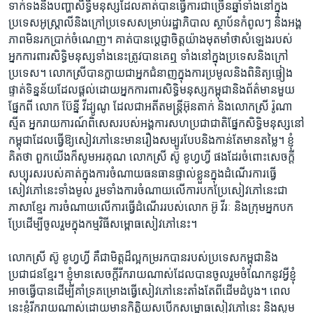
ទាក់ទង​នឹង​បញ្ហា​សិទិ្ធ​មនុស្ស​ដែល​គាត់​បាន​ធ្វើការ​ជាច្រើន​ឆ្នាំ​ទាំង​នៅ​ក្នុង​
ប្រទេស​អូស្ត្រាលី​និង​ក្រៅ​ប្រទេស​សម្រាប់​រដ្ឋាភិបាល​ ស្ថាប័ន​កំពូលៗ​ និង​អង្គ
ភាព​មិន​រក​ប្រាក់​ចំណេញ។ គាត់​បាន​ប្តេជ្ញា​ចិត្ត​យ៉ាង​មុតមាំ​ថា​សំឡេង​របស់​
អ្នកការពារ​សិទិ្ធ​មនុស្ស​ទាំងនេះ​ត្រូវ​បាន​គេ​ឮ ​ទាំង​នៅ​ក្នុង​ប្រទេស​និង​ក្រៅ​
ប្រទេស។ លោកស្រី​បាន​ក្លាយ​ជា​អ្នក​ជំនាញ​ក្នុង​ការ​ប្រមូល​និង​ពិនិត្យ​ផ្ទៀង
ផ្ទាត់​ទិន្នន័យ​ដែល​ផ្តល់​ដោយ​អ្នកការពារ​សិទ្ធិមនុស្ស​កម្ពុជា​និង​ព័ត៌មាន​មួយ​
ផ្នែក​ពី​ លោក ប៊ែន្នី វីដ្យូណូ ​ដែល​ជា​អតីត​មន្ត្រី​អ៊ុនតាក់​ និង​លោក​ស្រី រ៉ូណា
ស្មីត​ អ្នករាយការណ៍​ពិសេស​របស់​អង្គការ​សហប្រជាជាតិ​ផ្នែក​សិទ្ធិមនុស្ស​នៅ​
កម្ពុជា​ដែល​ធ្វើ​ឱ្យ​សៀវភៅ​នេះ​មាន​រឿង​សម្បូរ​បែប​និង​កាន់តែ​មាន​តម្លៃ។ ខ្ញុំ​
គិត​ថា​ ពួក​យើង​ក៏​សូម​អរគុណ ​លោកស្រី ស៊ូ ខូហ្វហ្វី​ ផង​ដែរ​ចំពោះ​សេចក្តី​
សប្បុរស​របស់​គាត់​ក្នុង​ការ​ចំណាយ​ធនធាន​ផ្ទាល់ខ្លួន​ក្នុង​ដំណើរការ​ធ្វើ​
សៀវភៅ​នេះ​ទាំង​មូល ​រួម​ទាំង​ការ​ចំណាយ​លើ​ការ​បកប្រែ​សៀវភៅ​នេះ​ជា​
ភាសាខ្មែរ​ ការ​ចំណាយ​លើ​ការ​ធ្វើ​ដំណើរ​របស់​លោក អ៊ូ វីរៈ​ និង​ក្រុម​អ្នក​បក
ប្រែ​ដើម្បី​ចូលរួម​ក្នុង​កម្មវិធី​សម្ពោធ​សៀវភៅ​នេះ។
លោកស្រី ​ស៊ូ ខូហ្វហ្វី ​គឺជា​មិត្ត​ដ៏​ល្អ​កម្រ​រក​បាន​របស់​ប្រទេស​កម្ពុជា​និង​
ប្រជាជន​ខ្មែរ។ ខ្ញុំ​មាន​សេចក្តី​រីករាយ​ណាស់​ដែល​បាន​ចូលរួម​ចំណែក​នូវ​អ្វី​ខ្ញុំ​
អាច​ធ្វើ​បាន​ដើម្បី​គាំទ្រ​គម្រោង​ធ្វើ​សៀវភៅ​នេះ​តាំងតែ​ពី​ដើម​ដំបូង។ ពេល
នេះ​ខ្ញុំ​រីករាយ​ណាស់​ដោយ​មាន​កិត្តិយស​បើក​សម្ពោធ​សៀវភៅ​នេះ​ និង​សូម​