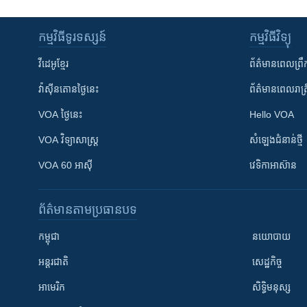
កម្មវិធី​ទូរទស្សន៍
កម្មវិធី​វិទ្យុ
វីដេអូ​ខ្មែរ
ព័ត៌មាន​ពេល​ព្រឹ
វ៉ាស៊ីនតោន​ថ្ងៃ​នេះ
ព័ត៌មាន​​ពេល​រាត្រ
VOA ថ្ងៃនេះ
Hello VOA
VOA ​វិទ្យាសាស្ត្រ
សំឡេង​ជំនាន់​ថ្មី
VOA 60 អាស៊ី
វេទិកា​អាស៊ាន
ព័ត៌មាន​តាមប្រធានបទ​
កម្ពុជា
នយោបាយ
អន្តរជាតិ
សេដ្ឋកិច្ច
អាមេរិក
សិទ្ធិមនុស្ស