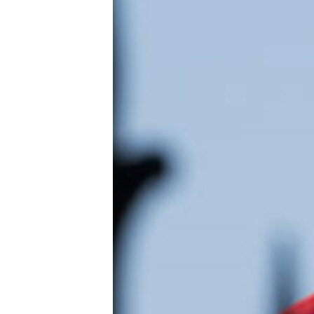
រចនា
សម្ព័ន្ធ​
រំលង​
និង​
ចូល​
ទៅ​
កាន់​
ទំព័រ​
ស្វែង​
រក