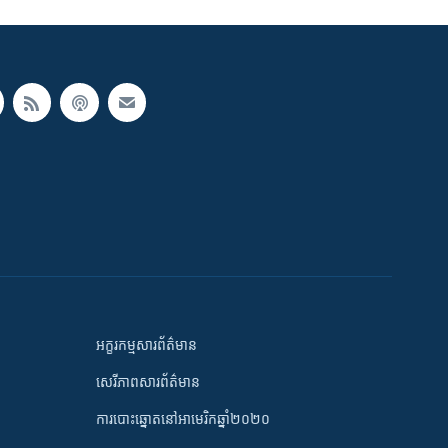
អក្ខរកម្មសារព័ត៌មាន
សេរីភាពសារព័ត៌មាន
ការបោះឆ្នោតនៅអាមេរិកឆ្នាំ២០២០