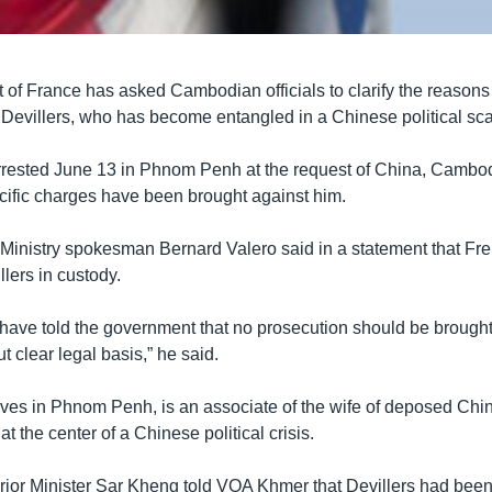
of France has asked Cambodian officials to clarify the reasons
k Devillers, who has become entangled in a Chinese political sc
rrested June 13 in Phnom Penh at the request of China, Cambodi
ecific charges have been brought against him.
Ministry spokesman Bernard Valero said in a statement that Fren
llers in custody.
s have told the government that no prosecution should be brough
t clear legal basis,” he said.
lives in Phnom Penh, is an associate of the wife of deposed Chin
at the center of a Chinese political crisis.
ior Minister Sar Kheng told VOA Khmer that Devillers had been 