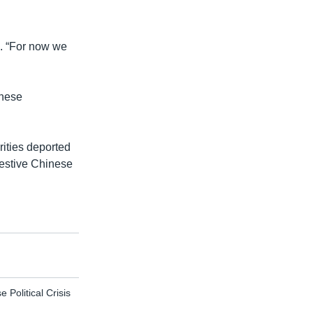
d. “For now we
inese
rities deported
restive Chinese
Political Crisis