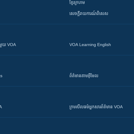
ខ្មែរក្រហម
សេចក្តីរាយការណ៍ពិសេស
ស​​ជាមួយ VOA
VOA Learning English
ts
ព័ត៌មាន​តាម​អ៊ីមែល
OA
ក្រម​​​សីលធម៌​​​អ្នក​​​សារព័ត៌មាន VOA