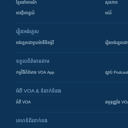
ខ្មែរ​នៅអាមេរិក
សុខភាព
អាស៊ីអាគ្នេយ៍
អប់រំ
រៀន​​អង់គ្លេស
អង់គ្លេស​ជាមួយ​ម៉ានី​និង​ម៉ូរី
រៀន​​​​​​អង់គ្លេ
ទទួល​ព័ត៌មាន​តាម
កម្មវិធី​ព័ត៌មាន VOA App
ស្តាប់ Podcas
អំពី​ VOA & ទំនាក់ទំនង
អំពី​ VOA
ធម្មនុញ្ញ​នៃ V
គេហទំព័រ​​ទាក់ទង