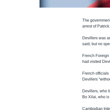
The government 
arrest of Patric
Devillers was a
said, but no sp
French Foreign 
had visited Devi
French official
Devillers “withou
Devillers, who 
Bo Xilai, who is 
Cambodian Inter