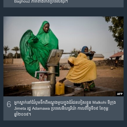
Baghouz ភាគខាងកើត​ប្រទេស​ស៊ីរី។
6
អ្នក​ស្នាក់​នៅ​ជំរំ​បូម​ទឹក​ពី​អណ្តូង​មួយ​ក្នុង​ជំរំ​ជនភៀស​ខ្លួន​ Malkohi ទីក្រុង​
Jimeta រដ្ឋ​ Adamawa ប្រទេស​នីហ្សេរីយ៉ា កាលពី​ថ្ងៃទី​១៩ ខែ​កុម្ភៈ
ឆ្នាំ២០១៩។