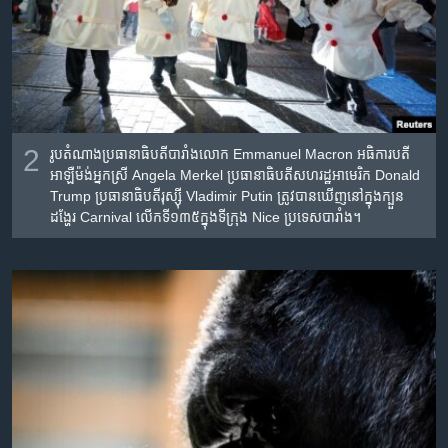
2
រូប​តំណាង​ប្រធានាធិបតី​បារាំង​លោក Emmanuel Macron អធិការបតី​
អាឡឺម៉ង់​អ្នក​ស្រី​ Angela Merkel ​ប្រធានាធិបតី​សហរដ្ឋ​អាមេរិក​ Donald
Trump ប្រធានាធិបតី​រុស្ស៊ី Vladimir Putin ត្រូវ​បាន​ឃើ​ញ​នៅ​ក្នុង​ក្បួន​
ដង្ហែរ​ Carnival លើក​ទី​១៣៥​ក្នុង​ទីក្រុង​ Nice ប្រទេស​បារាំង។