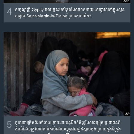
4
សត្វ​ស្វាញី​ Gypsy អោប​កូន​របស់​ខ្លួន​ដែល​មាន​អាយុ​៤សប្តាហ៍​នៅ​ក្នុង​សួន​
ឧទ្យាន​ Saint-Martin-la-Plaine ប្រទេស​បារាំង។
5
កុមារ​ជាច្រើន​ជិះ​នៅ​ខាងក្រោយ​រថយន្ត​ដឹកទំនិញ​ដែលជម្លៀស​ប្រជាជន​ពី​
តំបន់​ដែល​ត្រូវ​បាន​កាន់កាប់​ដោយ​យុទ្ធ​ជន​រដ្ឋ​ឥស្លាម​ចុងក្រោយ​ក្នុង​ទីក្រុង​