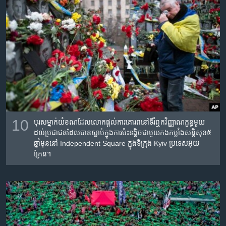
10
បុរស​ម្នាក់​យំ​ខណ​ដែល​លោក​ផ្តល់​ការ​គោរព​នៅ​ទី​រំឮក​វិញ្ញាណ​ក្ខន្ធ​មួយ
ដល់​ប្រជាជន​ដែលបាន​ស្លាប់​ក្នុង​ការ​ប៉ះទង្គិច​ជាមួយ​កងកម្លាំង​សន្តិសុខ​៥​
ឆ្នាំ​មុន​នៅ​ Independent Square ក្នុង​ទីក្រុង​ Kyiv ប្រទេស​អ៊ុយ
ក្រែន។