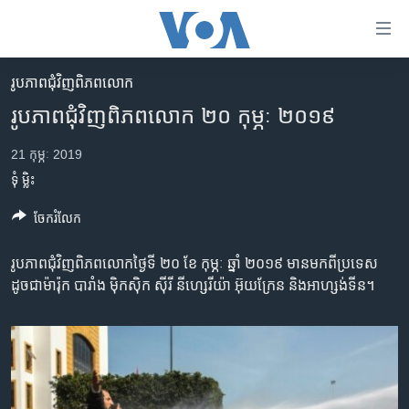
ភ្ជាប់​
ទៅ​
គេហទំព័រ​
រូបភាព​ជុំ​វិញ​ពិភពលោក
កម្ពុជា
ទាក់ទង
រូបភាព​ជុំវិញ​ពិភពលោក ២០ កុម្ភៈ ២០១៩
រំលង​
អន្តរជាតិ
និង​
21 កុម្ភៈ 2019
អាមេរិក
ចូល​
ទុំ ម្លិះ
ទៅ​​
ចិន
ទំព័រ​
ចែករំលែក
ហេឡូវីអូអេ
ព័ត៌មាន​​
តែ​
កម្ពុជាច្នៃប្រតិដ្ឋ
រូបភាព​ជុំវិញ​ពិភពលោក​ថ្ងៃទី​ ២០ ខែ កុម្ភៈ ឆ្នាំ ២០១៩ មាន​មកពី​ប្រទេស​
ម្តង
ដូចជា​ម៉ារ៉ុក បារាំង ម៉ិកស៊ិក ស៊ីរី នីហ្សេរីយ៉ា អ៊ុយក្រែន​ និង​អាហ្សង់ទីន។
ព្រឹត្តិការណ៍ព័ត៌មាន
រំលង​
និង​
ទូរទស្សន៍ / វីដេអូ​
ចូល​
វិទ្យុ / ផតខាសថ៍
ទៅ​
ទំព័រ​
កម្មវិធីទាំងអស់