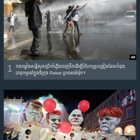
រចនា
សម្ព័ន្ធ​
Khmer English
រំលង​
និង​
បណ្តាញ​សង្គម
ចូល​
ទៅ​
កាន់​
ទំព័រ​
ភាសា
ស្វែង​
1
កងកម្លាំង​សន្តិសុខ​ប្រើ​កាំភ្លើង​បាញ់ទឹក​ដើម្បី​បំបែក​គ្រូបង្រៀន​ដែលកំពុង​
រក
បាតុកម្ម​នៅ​ក្នុង​ទីក្រុង Rabat ប្រទេស​ម៉ារ៉ុក។