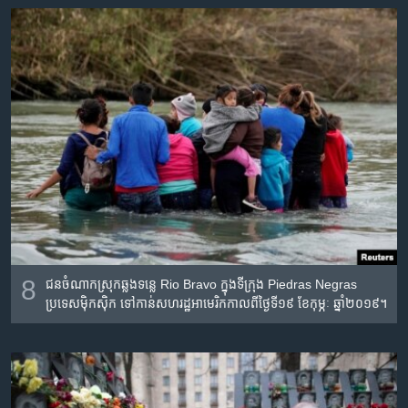
8
ជន​ចំណាកស្រុក​ឆ្លង​ទន្លេ Rio Bravo ក្នុង​ទីក្រុង​ Piedras Negras
ប្រទេស​ម៉ិកស៊ិក ទៅ​កាន់​សហរដ្ឋ​អាមេរិក​កាលពី​ថ្ងៃទី​១៩ ខែ​កុម្ភៈ ឆ្នាំ​២០១៩។