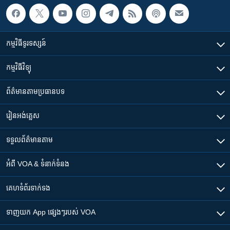
កម្មវិធី​ទូរទស្សន៍
កម្មវិធី​វិទ្យុ
ព័ត៌មាន​តាមប្រធានបទ​
រៀន​​អង់គ្លេស
ទទួល​ព័ត៌មាន​តាម
អំពី​ VOA & ទំនាក់ទំនង
គេហទំព័រ​​ទាក់ទង
ទាញយក​ App ផ្សេងៗ​របស់​ VOA