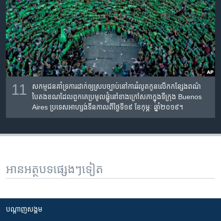
11
សកម្ម​ជនគាំទ្រ​ការ​ដាក់​ឲ្យ​ស្របច្បាប់​នៅ​ការ​រំលូត​កូន​លើក​កន្សែងពណ៌​
បៃតង​ខណ​ដែល​ពួកគេ​ប្រមូល​ផ្តុំ​នៅ​ខាងក្រៅ​សភា​ក្នុង​ទីក្រុង​ Buenos
Aires ប្រទេស​អាហ្សង់ទីន​កាលពី​ថ្ងៃទី​១៩ ខែ​កុម្ភៈ ឆ្នាំ២០១៩។
អានអត្ថបទផ្សេងៗទៀត
បណ្តាញ​សង្គម