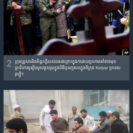
2
ក្រុម​គ្រួសារ​និង​មិត្តភក្តិ​របស់​ជន​រងគ្រោះ​ក្នុង​ការ​វាយ​ប្រហារ​នៅ​ខាង​មុខ​
ព្រះវិហារ​មូស្លីម​មួយ​ចូលរួម​ក្នុង​ពិធី​បុណ្យ​សព​ក្នុង​ទីក្រុង​ Kizlyar ប្រទេស​
រុស្ស៊ី។