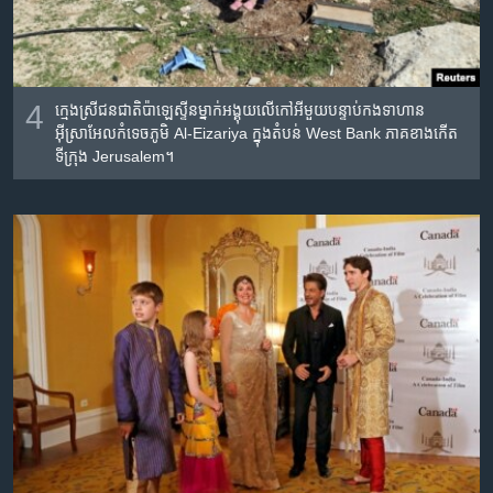
4
ក្មេង​ស្រី​ជនជាតិ​ប៉ាឡេស្ទីន​ម្នាក់​អង្គុយ​លើ​​កៅអី​​មួយ​បន្ទាប់​កងទាហាន​
អ៊ីស្រាអែល​កំទេច​ភូមិ​ Al-Eizariya ក្នុង​តំបន់ West Bank ភាគ​ខាងកើត​
ទីក្រុង​​ Jerusalem។