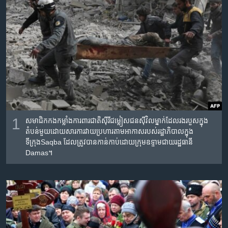
រចនា
សម្ព័ន្ធ​
Khmer English
រំលង​
និង​
បណ្តាញ​សង្គម
ចូល​
ទៅ​
កាន់​
ទំព័រ​
ភាសា
ស្វែង​
រក
1
សមាជិក​កងកម្លាំង​ការពារ​ជាតិ​ស៊ីរី​ជម្លៀស​ជនស៊ីវិល​ម្នាក់​ដែលរងរបួស​ក្នុង​
តំបន់​មួយ​ដោយសារ​ការ​វាយ​ប្រហារតាម​អាកាស​របស់​​រដ្ឋាភិបាល​ក្នុង​
ទីក្រុងSaqba ​ដែល​ត្រូវ​បាន​កាន់កាប់​ដោយ​ក្រុម​ឧទ្ទាម​ជាយ​រដ្ឋ​ធានី​
Damas។