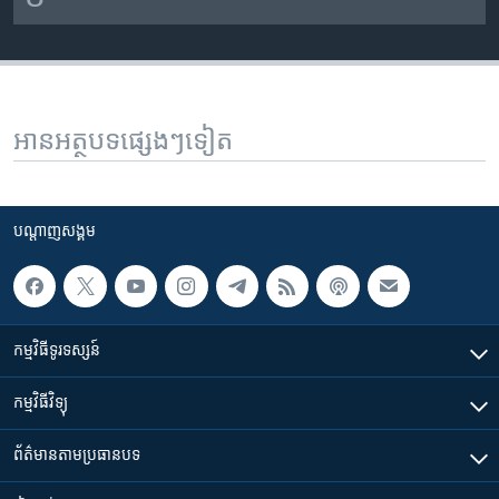
អានអត្ថបទផ្សេងៗទៀត
បណ្តាញ​សង្គម
កម្មវិធី​ទូរទស្សន៍
កម្មវិធី​វិទ្យុ
ព័ត៌មាន​តាមប្រធានបទ​