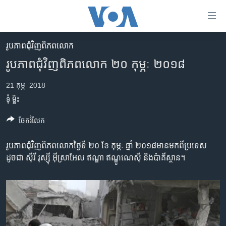
ភ្ជាប់​
ទៅ​
គេហទំព័រ​
រូបភាព​ជុំ​វិញ​ពិភពលោក
កម្ពុជា
ទាក់ទង
រូបភាព​ជុំវិញ​ពិភពលោក​ ២០ កុម្ភៈ ២០១៨
រំលង​
អន្តរជាតិ
និង​
21 កុម្ភៈ 2018
អាមេរិក
ចូល​
ទុំ ម្លិះ
ទៅ​​
ចិន
ទំព័រ​
ចែករំលែក
ហេឡូវីអូអេ
ព័ត៌មាន​​
តែ​
កម្ពុជាច្នៃប្រតិដ្ឋ
រូបភាព​ជុំវិញ​ពិភពលោក​ថ្ងៃទី ២០ ខែ កុម្ភៈ ឆ្នាំ​ ២០១៨​មាន​មកពី​ប្រទេស​
ម្តង
ដូចជា​ ស៊ីរី រុស្ស៊ី អ៊ីស្រាអែល ឥណ្ឌា ឥណ្ឌូណេស៊ី និង​ប៉ាគីស្ថាន។
ព្រឹត្តិការណ៍ព័ត៌មាន
រំលង​
និង​
ទូរទស្សន៍ / វីដេអូ​
ចូល​
វិទ្យុ / ផតខាសថ៍
ទៅ​
ទំព័រ​
កម្មវិធីទាំងអស់