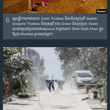
6
រដ្ឋមន្រ្តី​កាណាដា​លោក ​Justin Trudeau និង​ភរិយា​អ្នកស្រី​ Sophie
Gregoire Trudeau និង​កូនស្រី Ella Grace និង​កូន​ប្រុស Xavier
ឈរ​ថតរូប​ជាមួយ​តារាBollywood ឥណ្ឌា​លោក​ Shah Rukh Khan ក្នុង​
ទីក្រុង​ Mumbai​ ប្រទេស​ឥណ្ឌា។