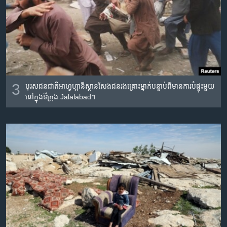
3
បុរស​ជនជាតិ​អាហ្វហ្គានីស្ថាន​សែង​ជនរងគ្រោះ​ម្នាក់​បន្ទាប់​ពី​មាន​ការ​បំផ្ទុះ​មួយ​
នៅ​ក្នុង​ទីក្រុង​ Jalalabad។