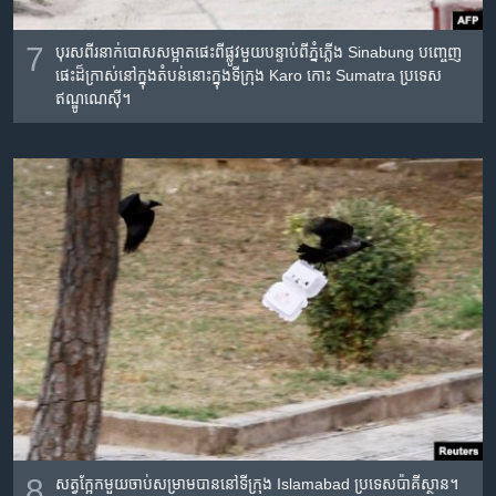
7
បុរស​ពីរ​នាក់​បោស​សម្អាត​ផេះ​ពី​ផ្លូវ​មួយ​បន្ទាប់​ពី​ភ្នំភ្លើង Sinabung បញ្ចេញ​
ផេះ​ដ៏ក្រាស់​នៅ​ក្នុង​តំបន់​នោះ​ក្នុង​ទីក្រុង​ Karo កោះ Sumatra ប្រទេស​
ឥណ្ឌូណេស៊ី។​
8
សត្វ​ក្អែក​មួយ​ចាប់​សម្រាម​បាន​នៅទីក្រុង​ Islamabad ប្រទេស​ប៉ាគីស្ថាន។