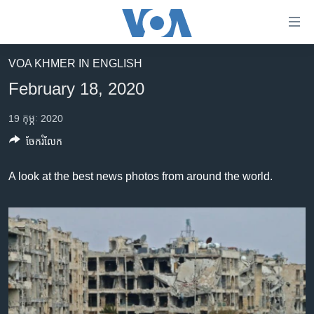
ភ្ជាប់​
ទៅ​
គេហទំព័រ​
VOA KHMER IN ENGLISH
កម្ពុជា
ទាក់ទង
February 18, 2020
រំលង​
អន្តរជាតិ
និង​
19 កុម្ភៈ 2020
អាមេរិក
ចូល​
ចែករំលែក
ទៅ​​
ចិន
ទំព័រ​
ហេឡូវីអូអេ
A look at the best news photos from around the world.
ព័ត៌មាន​​
តែ​
កម្ពុជាច្នៃប្រតិដ្ឋ
ម្តង
ព្រឹត្តិការណ៍ព័ត៌មាន
រំលង​
និង​
ទូរទស្សន៍ / វីដេអូ​
ចូល​
វិទ្យុ / ផតខាសថ៍
ទៅ​
ទំព័រ​
កម្មវិធីទាំងអស់