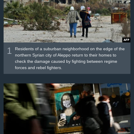
រចនា
សម្ព័ន្ធ​
Khmer English
រំលង​
និង​
បណ្តាញ​សង្គម
ចូល​
ទៅ​
កាន់​
1
Residents of a suburban neighborhood on the edge of the
ទំព័រ​
ភាសា
northern Syrian city of Aleppo return to their homes to
ស្វែង​
check the damage caused by fighting between regime
រក
forces and rebel fighters.