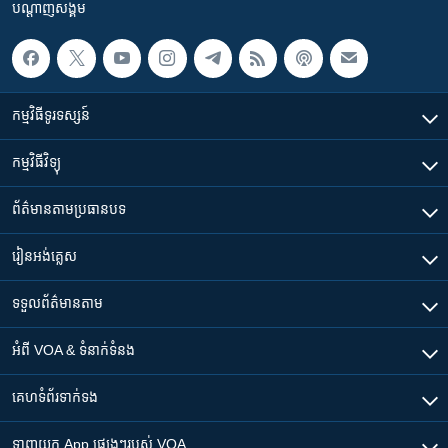
បណ្តាញ​សង្គម
កម្មវិធី​ទូរទស្សន៍
កម្មវិធី​វិទ្យុ
ព័ត៌មាន​តាមប្រធានបទ​
រៀន​​អង់គ្លេស
ទទួល​ព័ត៌មាន​តាម
អំពី​ VOA & ទំនាក់ទំនង
គេហទំព័រ​​ទាក់ទង
ទាញយក​ App ផ្សេងៗ​របស់​ VOA