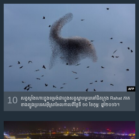
10
សត្វ​ស្ទាំង​ហោះ​ក្នុង​ទម្រង់​ជា​​ហ្វូងសត្វ​ស្លាប​មួយ​​នៅ​ជិត​ក្រុង Rahat ភាគ​
ខាង​ត្បូង​ប្រទេស​អ៊ីស្រាអែល​កាល​ពី​ថ្ងៃ​ទី ១០ ខែ​កុម្ភៈ ឆ្នាំ​២០១៦។