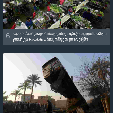
6
កម្មករ​រៀបចំ​បាច់​ផ្កា​សម្រាប់​នាំ​ចេញ​មុន​ថ្ងៃ​បុណ្យ​នៃ​ក្តី​ស្រឡាញ់​នៅ​ឯ​កសិដ្ឋាន​
មួយ​នៅ​ក្រុង Facatativa ជិត​រដ្ឋធានី​បូកូតា ប្រទេស​កូឡុំប៊ី។