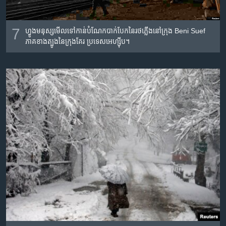
7
ហ្វូង​មនុស្ស​មើល​ទៅ​កាន់​បំណែក​បាក់បែក​នៃ​រថភ្លើង​នៅ​ក្រុង Beni Suef
ភាគ​ខាង​ត្បូង​នៃ​ក្រុង​គែរ ប្រទេស​អេហ្ស៊ីប។