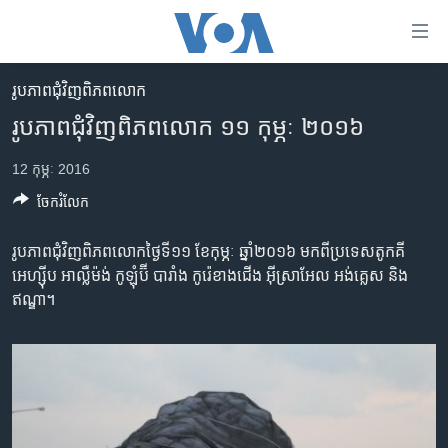
ភ្ជាប់​
ទៅ​
គេហទំព័រ​
រូបភាព​ជុំ​វិញ​ពិភពលោក
កម្ពុជា
ទាក់ទង
រូបភាព​ជុំ​វិញ​ពិភពលោក ១១ កុម្ភៈ ២០១៦
រំលង​
អន្តរជាតិ
និង​
12 កុម្ភៈ 2016
អាមេរិក
ចូល​
ចែករំលែក
ទៅ​​
ចិន
ទំព័រ​
ហេឡូវីអូអេ
រូបភាព​ជុំ​វិញ​ពិភពលោកថ្ងៃ​ទី១១ ខែកុម្ភៈ ឆ្នាំ២០១៦ មក​ពី​ប្រទេស​តូកគី​
ព័ត៌មាន​​
អេហ្ស៊ីប អាល្លឺម៉ង់ កូឡុំប៊ី បារាំង កូរ៉េខាងជើង អ៊ីស្រាអែល អង់គ្លេស និង​
តែ​
កម្ពុជាច្នៃប្រតិដ្ឋ
ឥណ្ឌា។
ម្តង
ព្រឹត្តិការណ៍ព័ត៌មាន
រំលង​
និង​
ទូរទស្សន៍ / វីដេអូ​
ចូល​
វិទ្យុ / ផតខាសថ៍
ទៅ​
ទំព័រ​
កម្មវិធីទាំងអស់