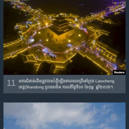
11
អគារ​ជំនាន់​ដើម​ត្រូវ​បាន​បំភ្លឺ​ឡើង​នា​ពេល​រាត្រី​នៅ​ក្រុង Liaocheng
ខេត្តShandong ប្រទេស​ចិន កាល​ពី​ថ្ងៃ​ទី​១០ ខែ​កុម្ភៈ ឆ្នាំ​២០១៦។