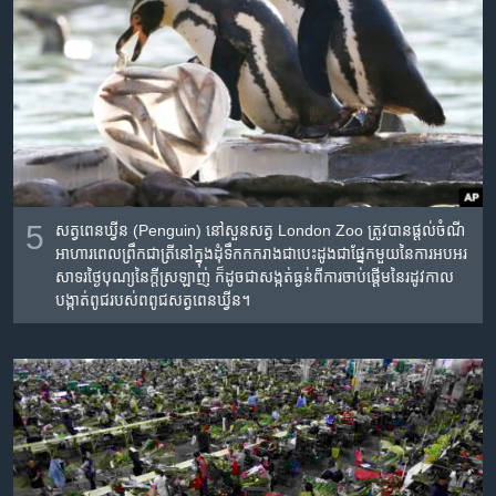
5
សត្វ​ពេនឃ្វីន (Penguin) នៅ​សួន​សត្វ​ London Zoo ត្រូវ​បាន​ផ្តល់​ចំណី​
អាហារ​ពេលព្រឹក​ជា​ត្រី​នៅ​ក្នុង​ដុំ​ទឹកកក​រាង​ជា​បេះដូង​ជា​ផ្នែក​មួយ​នៃ​ការ​អបអរ
សាទរ​ថ្ងៃ​បុណ្យ​នៃ​ក្តី​ស្រឡាញ់ ក៏​ដូចជា​​សង្កត់ធ្ងន់​ពី​ការ​ចាប់ផ្តើម​នៃ​រដូវកាល​
បង្កាត់​ពូជ​របស់​ពពូជ​សត្វ​ពេនឃ្វីន។