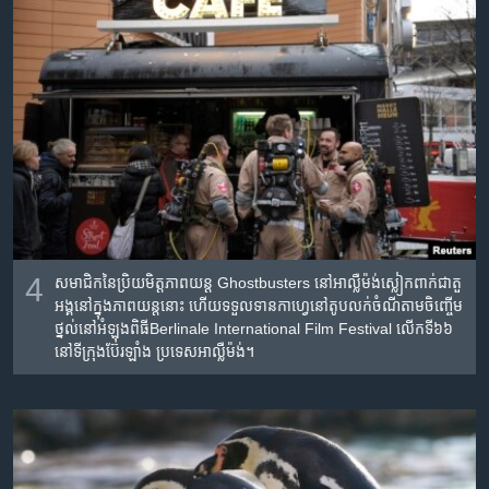
4
សមាជិក​នៃ​ប្រិយមិត្ត​ភាព​យន្ត​ Ghostbusters នៅ​អាល្លឺម៉ង់​ស្លៀកពាក់​ជា​តួ
អង្គ​នៅ​ក្នុង​ភាព​យន្តនោះ ហើយ​ទទួលទាន​កាហ្វេ​នៅ​តូប​លក់​ចំណី​តាម​ចិញ្ចើម​
ថ្នល់នៅ​អំឡុង​ពិធី​Berlinale International Film Festival លើក​ទី​៦៦
នៅ​ទីក្រុង​ប៊ែរឡាំង ប្រទេស​អាល្លឺម៉ង់។