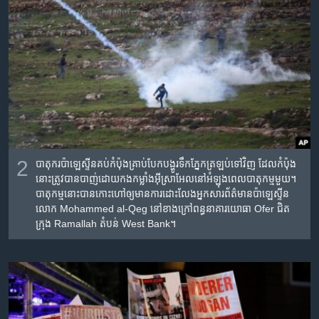
2
បាតុករ​ប៉ាឡេស្ទីន​គប់​កំប៉ុង​គ្រាប់បែក​បង្ហូរ​ទឹក​ភ្នែក​ត្រឡប់​ទៅ​វិញ ដែល​កំប៉ុង​
នោះ​ត្រូវ​បាន​បាញ់​ដោយ​កងកម្លាំង​អ៊ីស្រាអែល​នៅ​អំឡុងពេល​បាតុកម្ម​មួយ។
បាតុកម្ម​នោះ​បាន​កោះហៅ​ឲ្យ​មាន​ការ​ដោះលែង​អ្នកសារព័ត៌មាន​ប៉ាឡេស្ទីន​
លោក Mohammed al-Qeg នៅ​ខាង​ក្រៅ​ពន្ធនាគារ​យោធា​ Ofer ជិត​
ក្រុង​ Ramallah តំបន់​ West Bank។