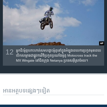
12
អ្នក​ជិះ​ម៉ូតូ​ហោះ​ហាត់​សម​បង្ហោះ​ម៉ូតូ​នៅ​ក្នុង​អំឡុងពេល​ការ​ប្រកួត​មុន​ពេល​
បើក​សម្ពោធ​ជា​ផ្លូវ​ការ​វិថី​ប្រកួត​ប្រណាំង​ម៉ូតូ Motocross track the
MX Wingate នៅ​ជិត​ក្រុង Netanya ប្រទេស​អ៊ីស្រាអែល។
អានអត្ថបទផ្សេងៗទៀត