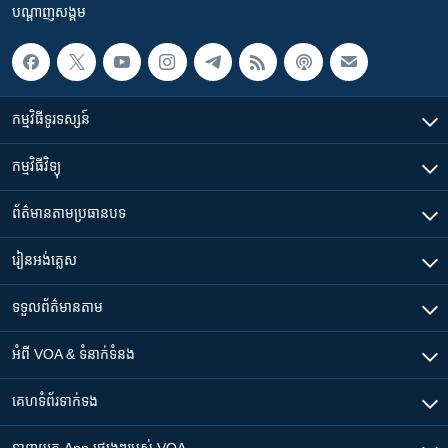
បណ្តាញ​សង្គម
កម្មវិធី​ទូរទស្សន៍
កម្មវិធី​វិទ្យុ
ព័ត៌មាន​តាមប្រធានបទ​
រៀន​​អង់គ្លេស
ទទួល​ព័ត៌មាន​តាម
អំពី​ VOA & ទំនាក់ទំនង
គេហទំព័រ​​ទាក់ទង
ទាញយក​ App ផ្សេងៗ​របស់​ VOA