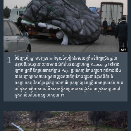
រចនា
សម្ព័ន្ធ​
Khmer English
រំលង​
និង​
បណ្តាញ​សង្គម
ចូល​
ទៅ​
កាន់​
ទំព័រ​
ភាសា
ស្វែង​
1
ទំនិញ​ហៀ​រ​ធ្លាក់​ចេញ​ទៅ​កាន់​មួយ​ចំហៀង​នៃ​រថយន្ត​ដឹក​ទំនិញ​ច្រើន​ជ្រុល
រក
បន្ទាប់​ពី​រថយន្ត​នោះ​បាន​មក​ដល់​ពី​តំបន់​ឧស្សាហកម្ម​ Kaesong នៅ​ខាង​
ក្រៅ​តម្រួត​ពិនិត្យ​យោធា​នៅ​ក្រុង​ Paju ប្រទេស​កូរ៉េខាងត្បូង។ កូរ៉េខាងជើង​
បាន​បញ្ជា​ឲ្យ​មាន​ការ​បញ្ចូន​ចេញ​ជនជាតិ​កូរ៉េខាងត្បូង​ជា​បន្ទាន់​ពី​តំបន់​
ឧស្សាហកម្ម​ដឹកនាំ​រួម​គ្នា​ក៏​ដូចជា​ការ​រឹប​អូស​ទ្រព្យសម្បត្តិ​រោងចក្រ​របស់​ពួកគេ​
នៅ​ក្នុង​ការ​ឆ្លើយតប​ទៅ​នឹង​សេចក្តីសម្រេច​របស់​រដ្ឋាភិបាល​ក្រុង​សេអ៊ូល​នៅ​
ក្នុង​ការ​បិទ​តំបន់​ឧស្សាហកម្ម​នោះ។