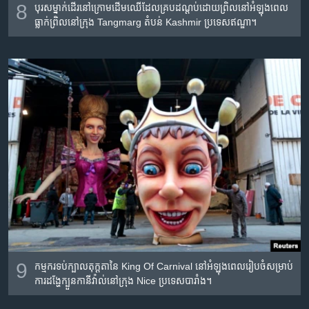
8
បុរស​ម្នាក់​ដើរ​នៅ​ក្រោម​ដើមឈើ​ដែល​គ្រប​ដណ្តប់​ដោយ​ព្រិល​នៅ​អំឡុងពេល​
ធ្លាក់​ព្រិល​នៅ​ក្រុង Tangmarg តំបន់ Kashmir ប្រទេស​ឥណ្ឌា។
9
កម្មករ​ទប់​ក្បាល​តុក្តតា​នៃ​ King Of Carnival នៅអំឡុង​ពេល​រៀបចំ​សម្រាប់​
ការ​ដង្ហែ​ក្បួន​កានីវ៉ាល់​នៅ​ក្រុង Nice ប្រទេស​បារាំង។